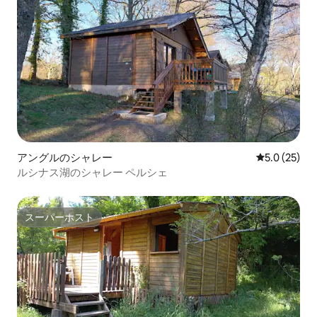
アングルのシャレー
レビュー25
5.0 (25)
ルシナス湖のシャレー ペルシェ
スーパーホスト
スーパーホスト