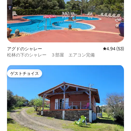
アグドのシャレー
レビュー53件
4.94 (53)
松林の下のシャレー ３部屋 エアコン完備
ゲストチョイス
ゲストチョイス