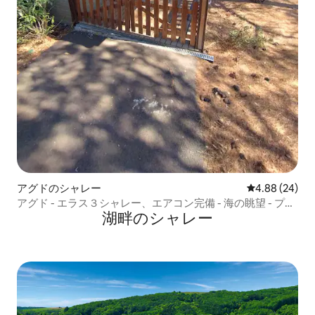
アグドのシャレー
レビュー24件
4.88 (24)
アグド - エラス３シャレー、エアコン完備 - 海の眺望 - プー
湖畔のシャレー
ル