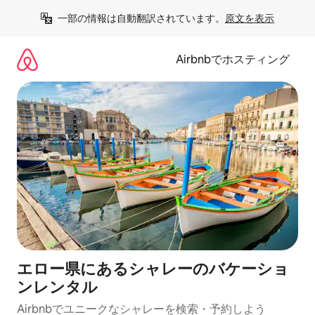
コ
一部の情報は自動翻訳されています。
原文を表示
ン
テ
ン
Airbnbでホスティング
ツ
に
ス
キ
ッ
プ
エロー県にあるシャレーのバケーショ
ンレンタル
Airbnbでユニークなシャレーを検索・予約しよう