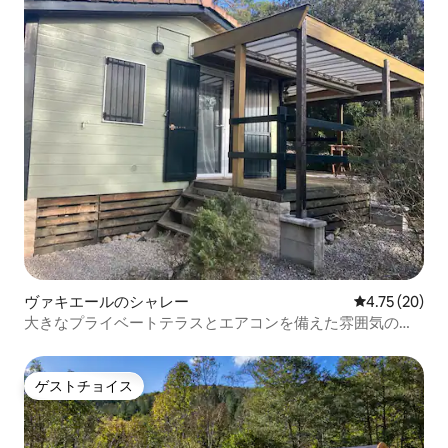
ヴァキエールのシャレー
レビュー20件
4.75 (20)
大きなプライベートテラスとエアコンを備えた雰囲気の良
いシャレー
ゲストチョイス
ゲストチョイス