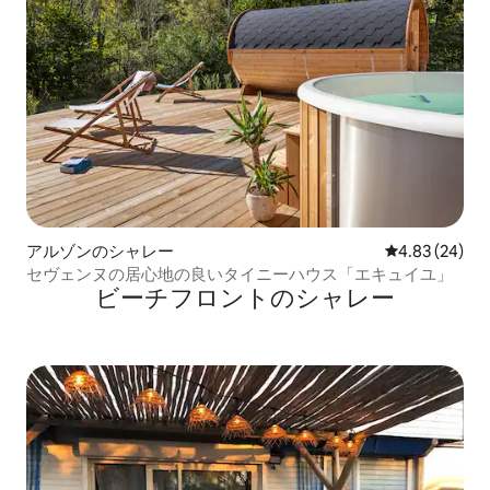
アルゾンのシャレー
レビュー24件
4.83 (24)
セヴェンヌの居心地の良いタイニーハウス「エキュイユ」
ビーチフロントのシャレー