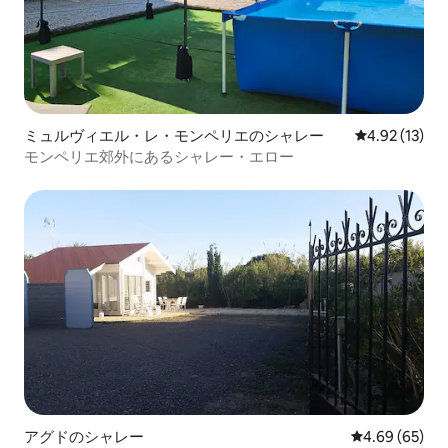
ミュルヴィエル・レ・モンペリエのシャレー
レビュー13件
4.92 (13)
モンペリエ郊外にあるシャレー・エロー
アグドのシャレー
レビュー65件
4.69 (65)