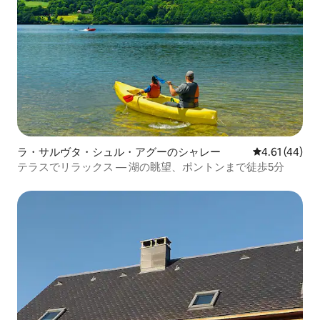
ラ・サルヴタ・シュル・アグーのシャレー
レビュー44件
4.61 (44)
テラスでリラックス — 湖の眺望、ポントンまで徒歩5分