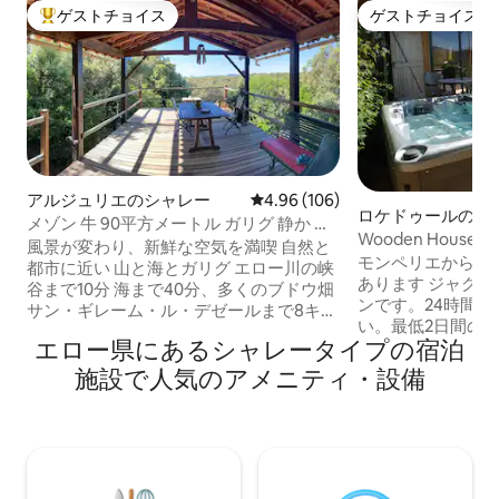
ゲストチョイス
ゲストチョイス
大好評のゲストチョイスです。
ゲストチョイス
アルジュリエのシャレー
レビュー106件、5つ星中4.96
4.96 (106)
ロケドゥールのシ
メゾン 牛 90平方メートル ガリグ 静か サ
Wooden House and
ン・ギレム 渓谷
風景が変わり、新鮮な空気を満喫 自然と
South Cévennes
モンペリエから1
都市に近い 山と海とガリグ エロー川の峡
あります ジャグジ
谷まで10分 海まで40分、多くのブドウ畑
ンです。24時間
サン・ギレーム・ル・デゼールまで8キロ
い。最低2日間のご
2000m2の木々に囲まれた土地 プライベ
エロー県にあるシャレータイプの宿泊
間65ユーロなど 
ートプール（6.5 x 3.5メートル、安全装置
野菜畑に隣接する
なし） クイック充電ソケット（料金は
施設で人気のアメニティ・設備
ースは、クイーンサ
kwh毎）エアコン付きの客室 クロームキ
cm ）、シングル
ャスト経由でテレビ用のモロトフをダウ
階）、ベビーベッ
ンロードすることを計画する 猫を餌付け
ックスできます。
する必要があります 自転車2台 6月から9
ム、トイレ。 夏
月15日までプールが利用可能です 9歳未満
当たりが良いテラ