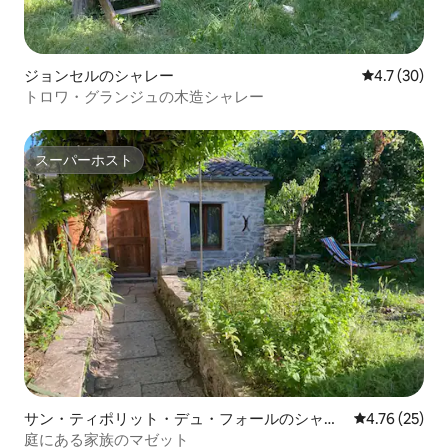
ジョンセルのシャレー
レビュー30
4.7 (30)
トロワ・グランジュの木造シャレー
スーパーホスト
スーパーホスト
サン・ティポリット・デュ・フォールのシャレ
レビュー25件
4.76 (25)
ー
庭にある家族のマゼット