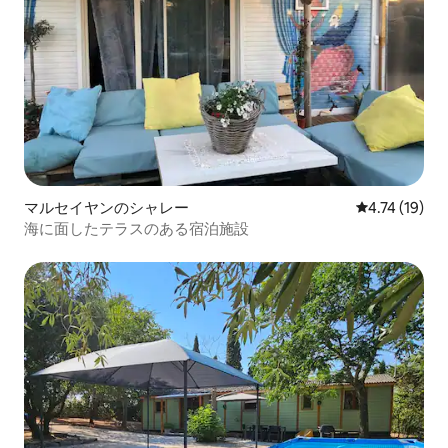
マルセイヤンのシャレー
レビュー19件
4.74 (19)
海に面したテラスのある宿泊施設