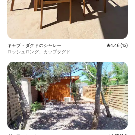
キャプ・ダグドのシャレー
レビュー13件
4.46 (13)
ロッシュロング、カップダグド