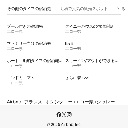
その他のタ⁠イ⁠プ⁠の宿⁠泊⁠先
近場で人気の観光スポット
やる
プール付きの宿泊先
タイニーハウスの宿泊施設
エロー県
エロー県
ファミリー向けの宿泊先
B&B
エロー県
エロー県
ボート・船舶タイプの宿泊施設
スキーイン/アウトができる宿泊先
エロー県
エロー県
コンドミニアム
さらに表示
エロー県
Airbnb
フランス
オクシタニー
エロー県
シャレー
© 2026 Airbnb, Inc.