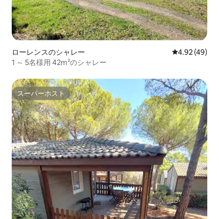
ローレンスのシャレー
レビュー49件
4.92 (49)
1 ～ 5名様用 42m²のシャレー
スーパーホスト
スーパーホスト