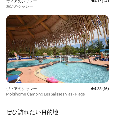
ヴィアのシャレー
レビュー24件
4.17 (24)
海辺のシャレー
ヴィアのシャレー
レビュー16件
4.38 (16)
Mobilhome Camping Les Salisses Vias - Plage
ぜひ訪⁠れ⁠た⁠い目⁠的⁠地