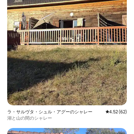
ラ・サルヴタ・シュル・アグーのシャレー
レビュー62件
4.52 (62)
湖と山の間のシャレー