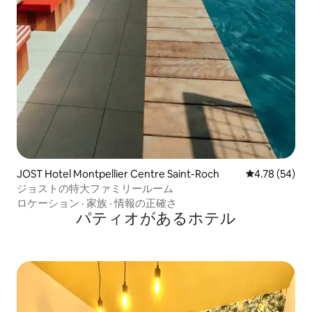
JOST Hotel Montpellier Centre Saint-Roch
レビュー54件
4.78 (54)
ジョストの特大ファミリールーム
ロケーション
·
家族
·
情報の正確さ
パティオがあるホ⁠テ⁠ル