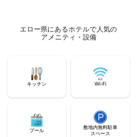
エロー県にあるホ⁠テ⁠ル⁠で人⁠気⁠の
ア⁠メ⁠ニ⁠テ⁠ィ⁠・設⁠備
キッチン
Wi-Fi
敷地内無料駐⁠車
プール
ス⁠ペ⁠ー⁠ス