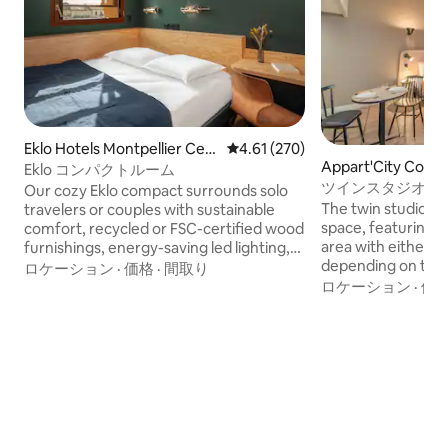
Eklo Hotels Montpellier Cen
レビュー270件、5つ星中4.61
4.61 (270)
Appart'City Conf
tre Gare Saint-Roch
Eklo コンパクトルーム
ellier Gare Saint R
ツインスタジオ
Our cozy Eklo compact surrounds solo
The twin studio is 
travelers or couples with sustainable
space, featuring a
comfort, recycled or FSC-certified wood
area with either a 
furnishings, energy-saving led lighting,
depending on the 
water-saving fixtures, efficient air-
ロケーション
·
価格
·
間取り
amenities like a fl
conditioning, a plush bed, private
ロケーション
·
価
tablet, telephone,
bathroom with refreshing shower,
access. The studio
flatscreen TV, and optional wardrobe, all
equipped kitchene
in a serene, non-smoking setting that
bathroom with eit
keeps its environmental footprint light
shower. This non-
while delivering modern ease (note -
includes air condit
baby cots cannot be accommodated).
for your convenie