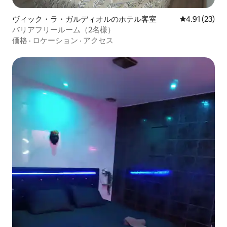
ヴィック・ラ・ガルディオルのホテル客室
レビュー23件
4.91 (23)
バリアフリールーム（2名様）
価格
·
ロケーション
·
アクセス