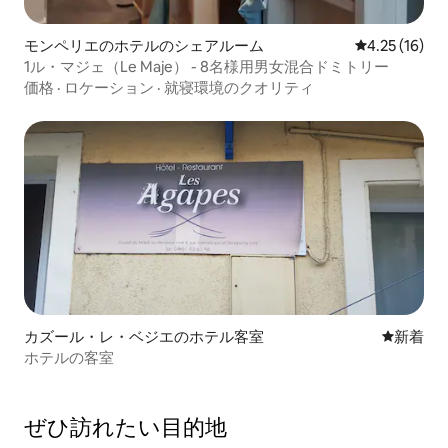
モンペリエのホテルのシェアルーム
レビュー16件
4.25 (16)
1ル・マジェ（Le Maje） - 8名様用男女混合ドミトリー
価格
·
ロケーション
·
就寝環境のクオリティ
カズール・レ・ベジエのホテル客室
新しい宿
新着
ホテルの客室
ぜひ訪⁠れ⁠た⁠い目⁠的⁠地