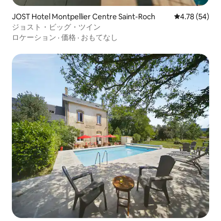
JOST Hotel Montpellier Centre Saint-Roch
レビュー54件
4.78 (54)
ジョスト・ビッグ・ツイン
ロケーション
·
価格
·
おもてなし