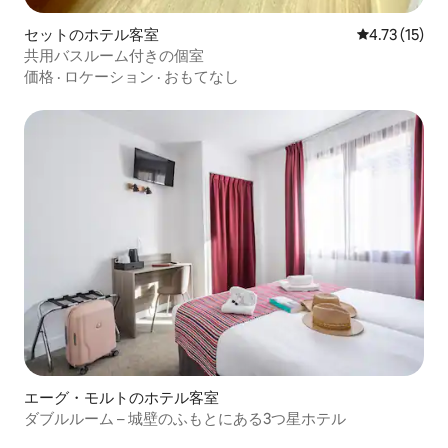
セットのホテル客室
レビュー15件
4.73 (15)
共用バスルーム付きの個室
価格
·
ロケーション
·
おもてなし
エーグ・モルトのホテル客室
ダブルルーム – 城壁のふもとにある3つ星ホテル