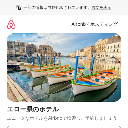
コ
一部の情報は自動翻訳されています。
原文を表示
ン
テ
ン
Airbnbでホスティング
ツ
に
ス
キ
ッ
プ
エロー県のホ⁠テ⁠ル
ユニークなホ⁠テ⁠ル⁠をAirbnb⁠で検⁠索⁠し⁠、予⁠約し⁠ま⁠し⁠ょ⁠う