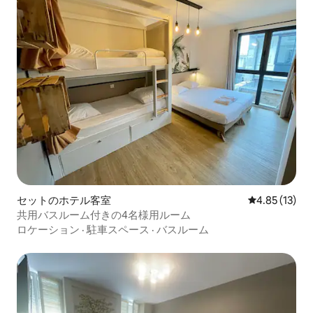
セットのホテル客室
レビュー13件
4.85 (13)
共用バスルーム付きの4名様用ルーム
ロケーション
·
駐車スペース
·
バスルーム