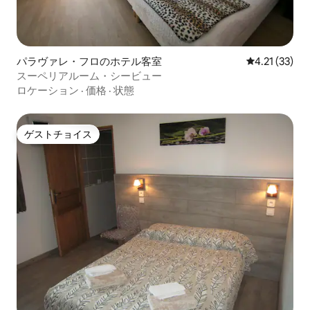
パラヴァレ・フロのホテル客室
レビュー33件
4.21 (33)
スーペリアルーム・シービュー
ロケーション
·
価格
·
状態
ゲストチョイス
ゲストチョイス