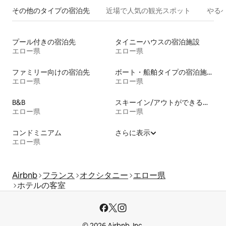
その他のタ⁠イ⁠プ⁠の宿⁠泊⁠先
近場で人気の観光スポット
やる
プール付きの宿泊先
タイニーハウスの宿泊施設
エロー県
エロー県
ファミリー向けの宿泊先
ボート・船舶タイプの宿泊施設
エロー県
エロー県
B&B
スキーイン/アウトができる宿泊先
エロー県
エロー県
コンドミニアム
さらに表示
エロー県
Airbnb
フランス
オクシタニー
エロー県
ホテルの客室
© 2026 Airbnb, Inc.