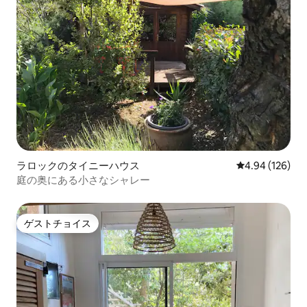
ラロックのタイニーハウス
レビュー126件
4.94 (126)
庭の奥にある小さなシャレー
ゲストチョイス
ゲストチョイス