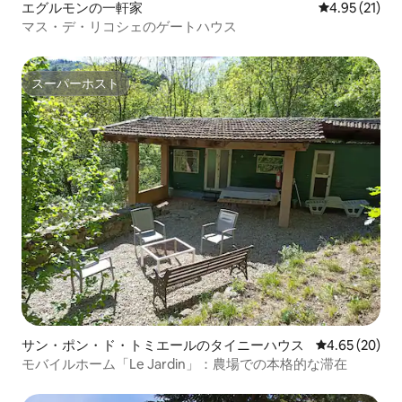
エグルモンの一軒家
レビュー21件
4.95 (21)
マス・デ・リコシェのゲートハウス
スーパーホスト
スーパーホスト
サン・ポン・ド・トミエールのタイニーハウス
レビュー20件
4.65 (20)
モバイルホーム「Le Jardin」：農場での本格的な滞在