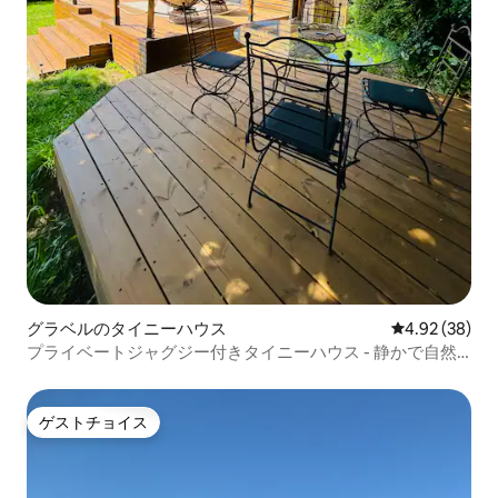
グラベルのタイニーハウス
レビュー38件
4.92 (38)
プライベートジャグジー付きタイニーハウス - 静かで自然
に囲まれた場所
ゲストチョイス
ゲストチョイス