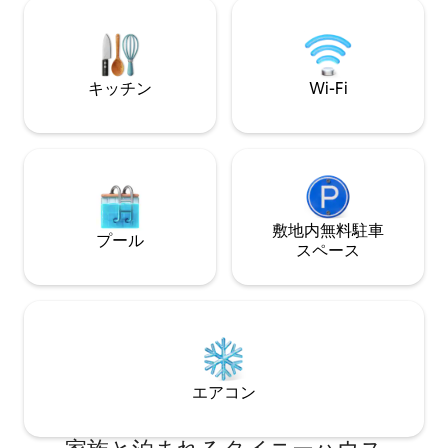
ームチェアのある寝
テラス、2つのガーデンテーブル。犬は許
ー、トイレ、収納付
可されていますが、プールには入れませ
オルとシーツは用意
ん。敷地内で15ユーロの料金をお支払い
ルは私たち家族と
ください。
す。
キッチン
Wi-Fi
敷地内無料駐⁠車
プール
ス⁠ペ⁠ー⁠ス
エアコン