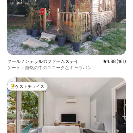
クールノンテラルのファームステイ
レビュー161件
4.88 (161)
ゲート：自然の中のユニークなキャラバン
ゲストチョイス
大好評のゲストチョイスです。