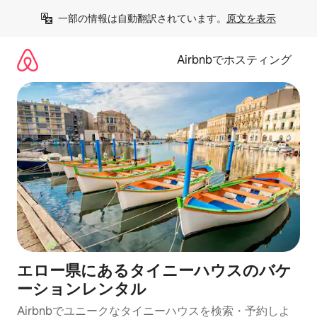
コ
一部の情報は自動翻訳されています。
原文を表示
ン
テ
ン
Airbnbでホスティング
ツ
に
ス
キ
ッ
プ
エロー県にあるタイニーハウスのバケ
ーションレンタル
Airbnbでユニークなタイニーハウスを検索・予約しよ