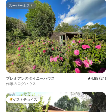
スーパーホスト
スーパーホスト
プレミアンのタイニーハウス
レビュー24件
4.88 (24)
作家のログハウス
ゲストチョイス
大好評のゲストチョイスです。