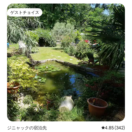
ゲストチョイス
ゲストチョイス
ジニャックの宿泊先
レビュー342件
4.85 (342)