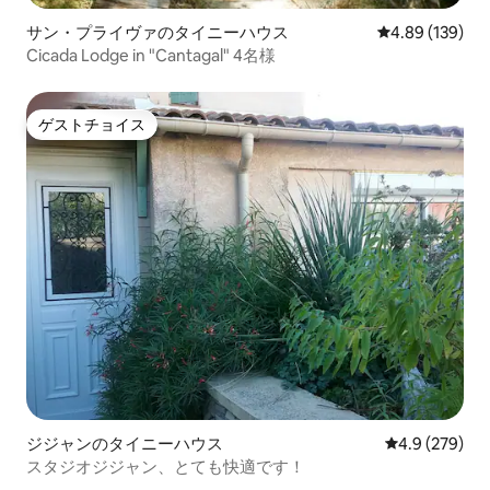
サン・プライヴァのタイニーハウス
レビュー139件
4.89 (139)
Cicada Lodge in "Cantagal" 4名様
ゲストチョイス
ゲストチョイス
ジジャンのタイニーハウス
レビュー279
4.9 (279)
スタジオジジャン、とても快適です！