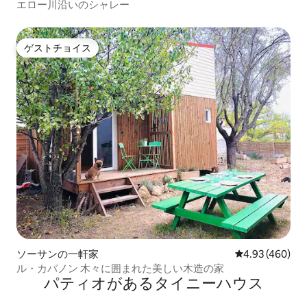
エロー川沿いのシャレー
ゲストチョイス
ゲストチョイス
ソーサンの一軒家
レビュー460件
4.93 (460)
ル・カバノン 木々に囲まれた美しい木造の家
パティオがあるタイニーハウス