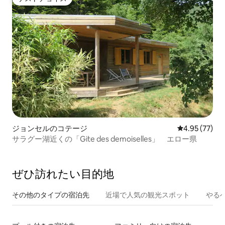
ゲストチョイス
ジョンセルのコテージ
レビュー77件
4.95 (77)
サラグー湖近くの「Gite des demoiselles」 エロー県
ぜひ訪⁠れ⁠た⁠い目⁠的⁠地
その他のタ⁠イ⁠プ⁠の宿⁠泊⁠先
近場で人気の観光スポット
やる