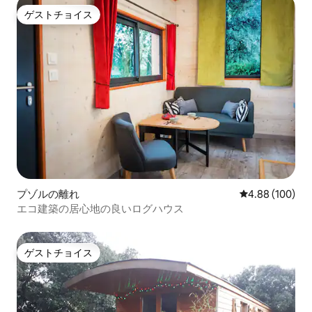
ゲストチョイス
ゲストチョイス
プゾルの離れ
レビュー100件
4.88 (100)
エコ建築の居心地の良いログハウス
ゲストチョイス
ゲストチョイス