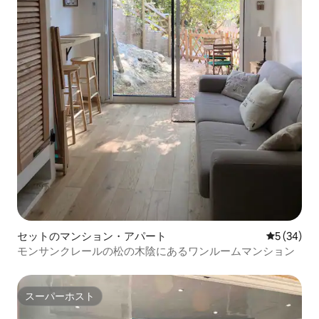
セットのマンション・アパート
レビュー3
5 (34)
モンサンクレールの松の木陰にあるワンルームマンション
スーパーホスト
スーパーホスト