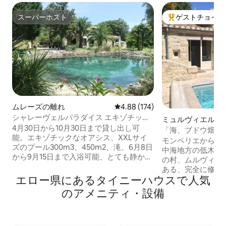
スーパーホスト
ゲストチョイス
スーパーホスト
大好評のゲストチ
ムレーズの離れ
レビュー174件、5つ星中4.88
4.88 (174)
シャレーヴェルパラダイス エキゾチック
ミュルヴィエル・
なプール付き
4月30日から10月30日まで貸し出し可
リエの一軒家
「海、ブドウ畑、
能。エキゾチックなオアシス、XXLサイ
モンペリエから1
ズのプール300m3、450m2、滝、6月8日
中海地方の低木地
から9月15日まで入浴可能、とても静か。
の村、ムルヴィエ
素朴なシャレーの客室、17㎡、160cmベ
ある、完全に修復
ッド、向かいに家なし、独立した敷地の2
エロー県にあるタイニーハウスで人気
さな納屋を貸し出してい
番目の部分に位置、1500㎡の松林、周辺
宿泊施設 - キッ
のアメニティ・設備
の素晴らしい景色、最低限の調理器具、
ム（冷蔵庫、電子
キャンプ用コンロ、冷蔵庫、洗面台。ド
器、Senseoコー
ライトイレと屋外シャワー 、シャレーに2
ッド140*190、
脚、プールに2脚のデッキチェア、2つの