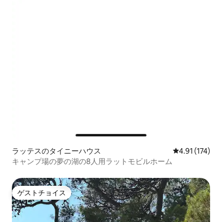
ラッテスのタイニーハウス
レビュー174
4.91 (174)
キャンプ場の夢の湖の8人用ラットモビルホーム
ゲストチョイス
ゲストチョイス