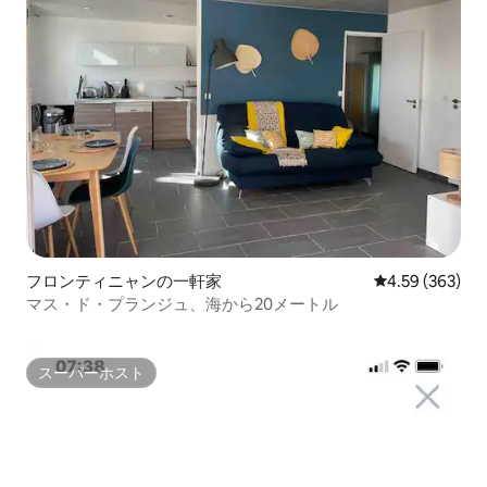
フロンティニャンの一軒家
レビュー363件
4.59 (363)
マス・ド・プランジュ、海から20メートル
スーパーホスト
スーパーホスト