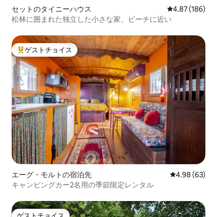
セットのタイニーハウス
レビュー186件
4.87 (186)
松林に囲まれた独立した小さな家、ビーチに近い
ゲストチョイス
大好評のゲストチョイスです。
エーグ・モルトの宿泊先
レビュー63件
4.98 (63)
キャンピングカー2名用の季節限定レンタル
ゲストチョイス