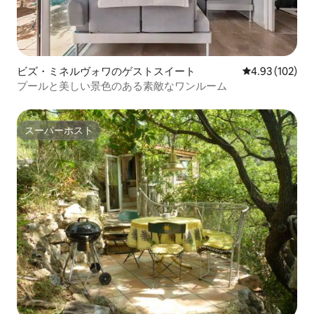
ビズ・ミネルヴォワのゲストスイート
レビュー102件
4.93 (102)
プールと美しい景色のある素敵なワンルーム
スーパーホスト
スーパーホスト