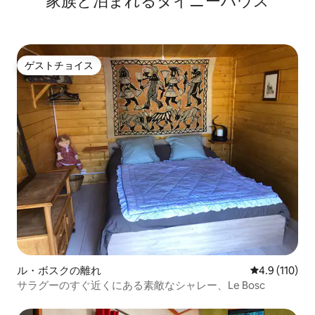
家族と泊まれるタイニーハウス
ゲストチョイス
ゲストチョイス
ル・ボスクの離れ
レビュー110
4.9 (110)
サラグーのすぐ近くにある素敵なシャレー、Le Bosc