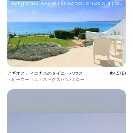
アギオスティコナスのタイニーハウス
レビュー6
4.5 (6)
ベビーコーラルアネックス/バンガロー