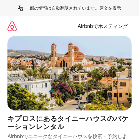
コ
一部の情報は自動翻訳されています。
原文を表示
ン
テ
ン
Airbnbでホスティング
ツ
に
ス
キ
ッ
プ
キプロスにあるタイニーハウスのバケ
ーションレンタル
Airbnbでユニークなタイニーハウスを検索・予約しよ