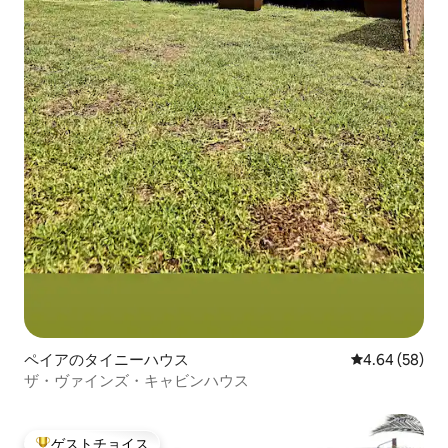
ペイアのタイニーハウス
レビュー58件
4.64 (58)
ザ・ヴァインズ・キャビンハウス
ゲストチョイス