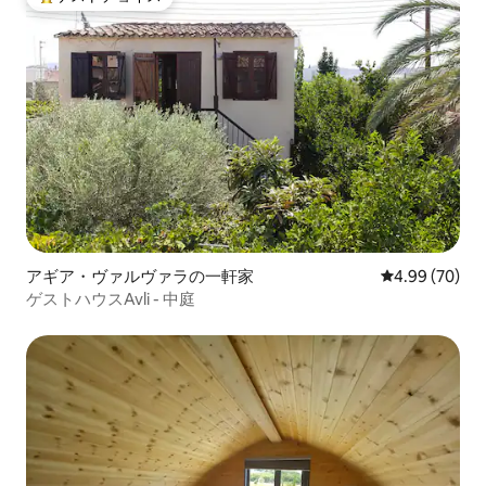
大好評のゲストチョイスです。
アギア・ヴァルヴァラの一軒家
レビュー70件
4.99 (70)
ゲストハウスAvli - 中庭