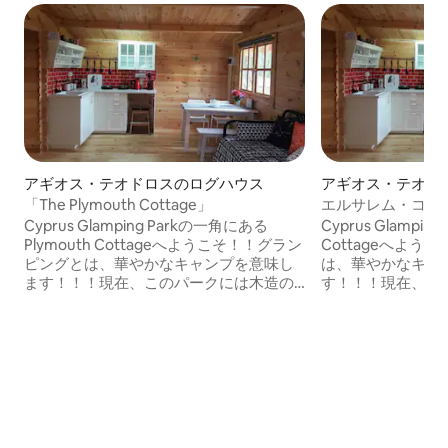
アギオス・テオドロスのログハウス
アギオス・テオド
「The Plymouth Cottage」
エルサレム・コテ
Cyprus Glamping Parkの一角にある
Cyprus Glamping
Plymouth Cottageへようこそ！！グラン
Cottageへよ
ピングとは、華やかなキャンプを意味し
は、華やかなキャ
ます！！！現在、このパークには木造の
す！！！現在、こ
コテージが9棟あり、最新のモダンな家具
テージが9棟あり
で内装されています。このコテージは、
内装されています
自然に近い場所で別の滞在をお望みの家
然に近い場所で別
族連れやカップルの方に最適です。この
連れやカップルの
パークは、最寄りのビーチから徒歩10分
ークは、最寄りの
（約700m）、最寄りの整備されたビーチ
（約700m）、最
から車で5分の距離にあり、オリーブの木
から車で5分の距
や花に囲まれた場所に位置しています。
や花に囲まれた場