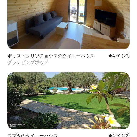
ポリス・クリソチョウスのタイニーハウス
レビュー22件
4.91 (22)
グランピングポッド
ラプタのタイニーハウス
レビュー22件
4.91 (22)