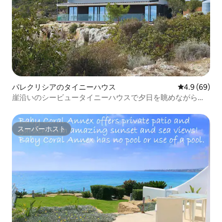
パレクリシアのタイニーハウス
レビュー69
4.9 (69)
崖沿いのシービュータイニーハウスで夕日を眺めながらリ
ラックス
スーパーホスト
スーパーホスト