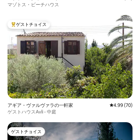
マゾトス・ビーチハウス
ゲストチョイス
大好評のゲストチョイスです。
アギア・ヴァルヴァラの一軒家
レビュー70件
4.99 (70)
ゲストハウスAvli - 中庭
ゲストチョイス
ゲストチョイス