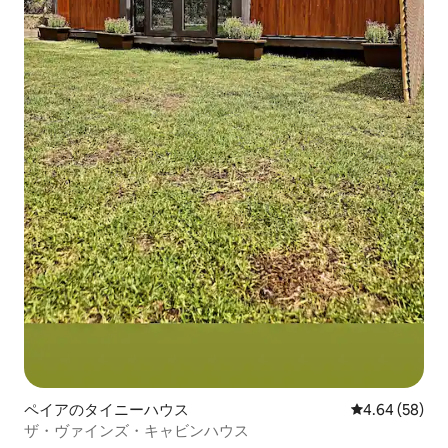
ペイアのタイニーハウス
レビュー58件
4.64 (58)
ザ・ヴァインズ・キャビンハウス