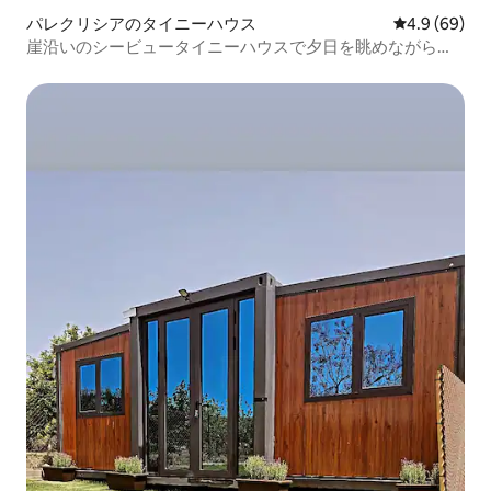
パレクリシアのタイニーハウス
レビュー69
4.9 (69)
崖沿いのシービュータイニーハウスで夕日を眺めながらリ
ラックス