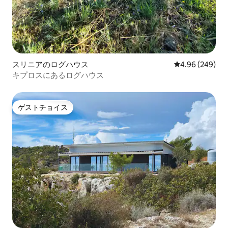
スリニアのログハウス
レビュー249件
4.96 (249)
キプロスにあるログハウス
ゲストチョイス
ゲストチョイス