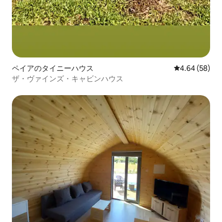
ペイアのタイニーハウス
レビュー58件
4.64 (58)
ザ・ヴァインズ・キャビンハウス