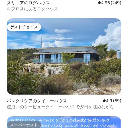
スリニアのログハウス
レビュー249件
4.96 (249)
キプロスにあるログハウス
ゲストチョイス
ゲストチョイス
パレクリシアのタイニーハウス
レビュー69
4.9 (69)
崖沿いのシービュータイニーハウスで夕日を眺めながらリ
ラックス
スーパーホスト
スーパーホスト