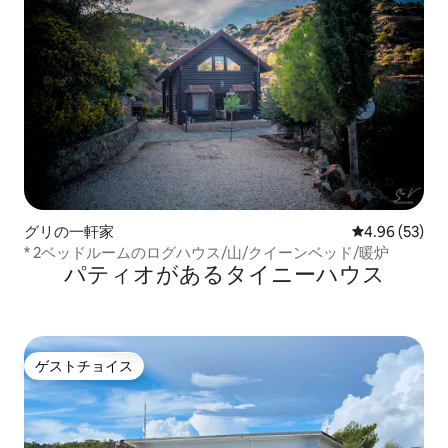
グリの一軒家
レビュー53件
4.96 (53)
* 2ベッドルームのログハウス/山/クイーンベッド/暖炉
パティオがあるタイニーハウス
ゲストチョイス
ゲストチョイス