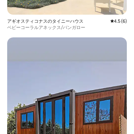
アギオスティコナスのタイニーハウス
レビュー6
4.5 (6)
ベビーコーラルアネックス/バンガロー