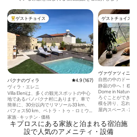
ゲストチョイス
ゲストチョイス
大好評のゲストチョイスです。
ゲストチョイス
ヴァヴァツィニア
ハウス
自然の中のドーム
パクナのヴィラ
レビュー167件、5つ星中4.9
4.9 (167)
静寂の中へ！ 穏やかな松林に囲まれた
ヴィラ・エレニ
Dome in Nat
Villa Eleniは、多くの観光スポットの中心
ろぐことができま
地であるパノパクナ村にあります。車で
模を誇り、忘れら
簡単に、30分以内でリマソール33 km、
せるよう細心の注
屋内スペース
·
家
パフォス50 km、ペトラ・トゥ・ロミウ
ています。 静け
27 km、オモドス11 km、プラトレス20
家族
·
キッチン
·
価格
ルに最適です。 今すぐロマンチックな旅
km、アブディムビーチ23 km、トロード
キプロスにある家族と泊まれる宿泊施
行をご予約ください！️ 以下の有
ス山28 kmに行くことができます。Villa
設で人気のアメニティ・設備
ョンで、ご滞在を
Eleniは、4ベッドルーム（ダブルベッド2