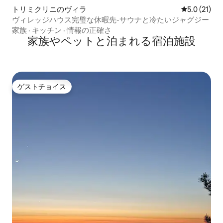
トリミクリニのヴィラ
レビュー21
5.0 (21)
ヴィレッジハウス完璧な休暇先-サウナと冷たいジャグジー
家族
·
キッチン
·
情報の正確さ
家族やペットと泊まれる宿泊施設
ゲストチョイス
ゲストチョイス