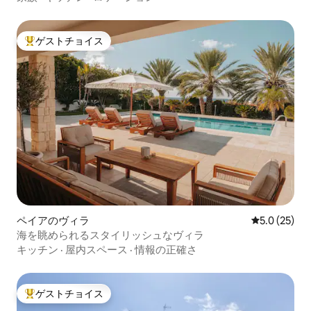
ゲストチョイス
大好評のゲストチョイスです。
ペイアのヴィラ
レビュー25
5.0 (25)
海を眺められるスタイリッシュなヴィラ
キッチン
·
屋内スペース
·
情報の正確さ
ゲストチョイス
大好評のゲストチョイスです。