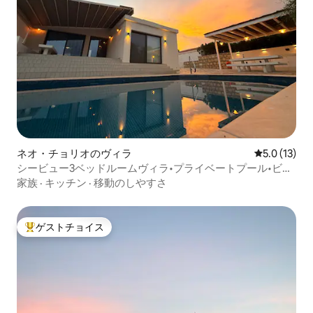
ネオ・チョリオのヴィラ
レビュー13
5.0 (13)
シービュー3ベッドルームヴィラ•プライベートプール•ビー
チの近く
家族
·
キッチン
·
移動のしやすさ
ゲストチョイス
大好評のゲストチョイスです。