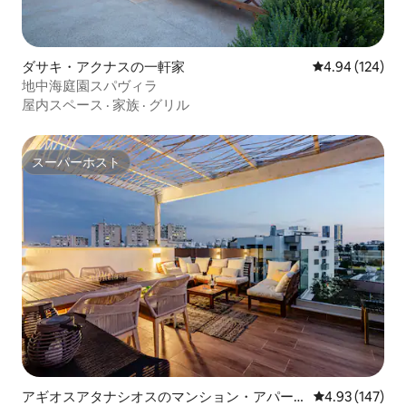
ダサキ・アクナスの一軒家
レビュー124件
4.94 (124)
地中海庭園スパヴィラ
屋内スペース
·
家族
·
グリル
スーパーホスト
スーパーホスト
アギオスアタナシオスのマンション・アパー
レビュー147件
4.93 (147)