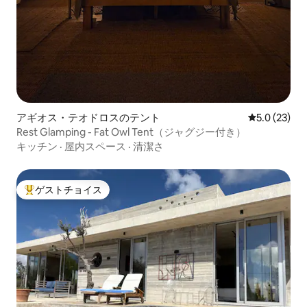
アギオス・テオドロスのテント
レビュー23
5.0 (23)
Rest Glamping - Fat Owl Tent（ジャグジー付き）
キッチン
·
屋内スペース
·
清潔さ
ゲストチョイス
大好評のゲストチョイスです。