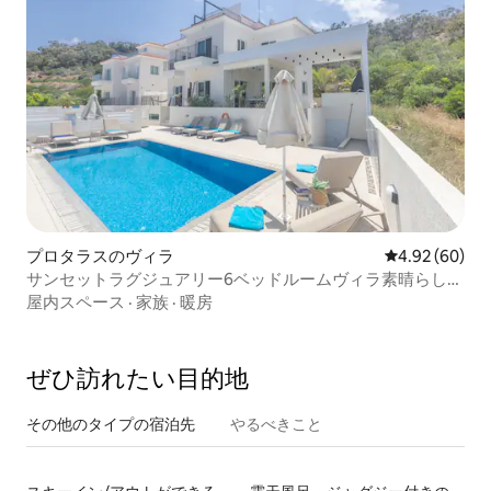
プロタラスのヴィラ
レビュー60件
4.92 (60)
サンセットラグジュアリー6ベッドルームヴィラ素晴らしい
海の眺め
屋内スペース
·
家族
·
暖房
ぜひ訪⁠れ⁠た⁠い目⁠的⁠地
その他のタ⁠イ⁠プ⁠の宿⁠泊⁠先
やるべきこと