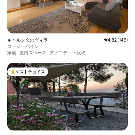
キペルンタのヴィラ
レビュー146件
4.82 (146)
コージーパイン
家族
·
屋内スペース
·
アメニティ・設備
ゲストチョイス
大好評のゲストチョイスです。