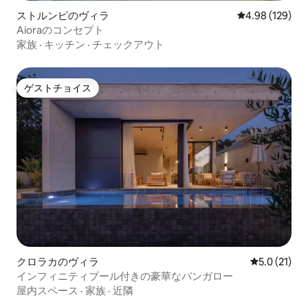
ストルンピのヴィラ
レビュー129件
4.98 (129)
Aioraのコンセプト
家族
·
キッチン
·
チェックアウト
ゲストチョイス
ゲストチョイス
クロラカのヴィラ
レビュー21
5.0 (21)
インフィニティプール付きの豪華なバンガロー
屋内スペース
·
家族
·
近隣