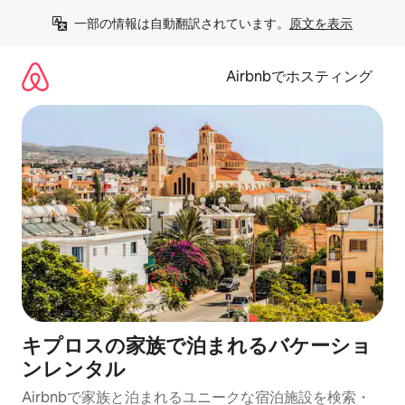
コ
一部の情報は自動翻訳されています。
原文を表示
ン
テ
ン
Airbnbでホスティング
ツ
に
ス
キ
ッ
プ
キプロスの家族で泊まれるバケーショ
ンレンタル
Airbnbで家族と泊まれるユニークな宿泊施設を検索・