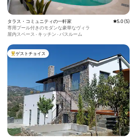
タラス・コミュニティの一軒家
レビュー5
5.0 (5)
専用プール付きのモダンな豪華なヴィラ
屋内スペース
·
キッチン
·
バスルーム
ゲストチョイス
大好評のゲストチョイスです。