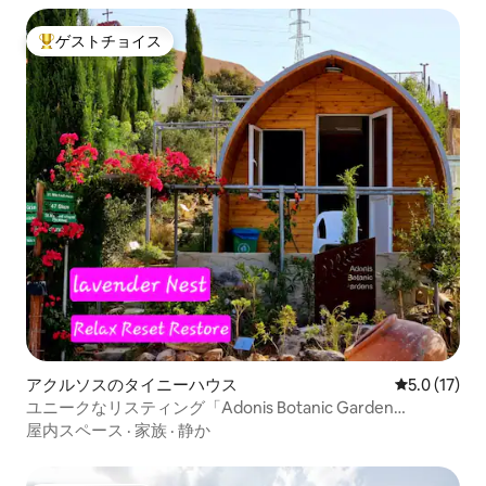
ゲストチョイス
大好評のゲストチョイスです。
アクルソスのタイニーハウス
レビュー17
5.0 (17)
ユニークなリスティング「Adonis Botanic Garden
Lavender Nest」
屋内スペース
·
家族
·
静か