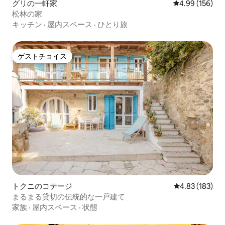
グリの一軒家
レビュー156件
4.99 (156)
松林の家
キッチン
·
屋内スペース
·
ひとり旅
ゲストチョイス
ゲストチョイス
トクニのコテージ
レビュー183件
4.83 (183)
まるまる貸切の伝統的な一戸建て
家族
·
屋内スペース
·
状態