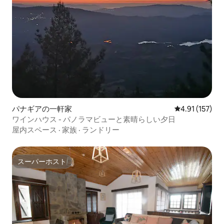
パナギアの一軒家
レビュー157
4.91 (157)
ワインハウス - パノラマビューと素晴らしい夕日
屋内スペース
·
家族
·
ランドリー
スーパーホスト
スーパーホスト