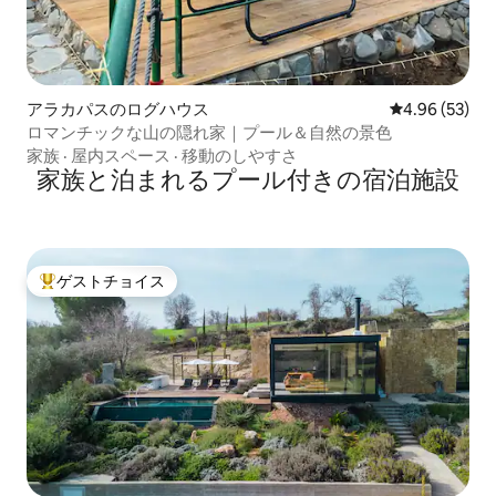
アラカパスのログハウス
レビュー53件
4.96 (53)
ロマンチックな山の隠れ家｜プール＆自然の景色
家族
·
屋内スペース
·
移動のしやすさ
家族と泊まれるプール付きの宿泊施設
ゲストチョイス
大好評のゲストチョイスです。