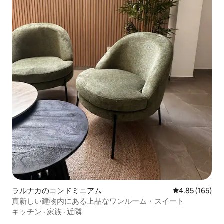
ラルナカのコンドミニアム
レビュー165件
4.85 (165)
真新しい建物内にある上品なワンルーム・スイート
キッチン
·
家族
·
近隣