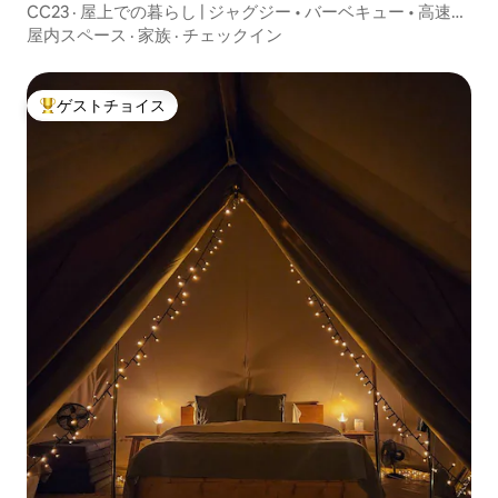
ト
CC23 · 屋上での暮らし | ジャグジー • バーベキュー • 高速
Wi-Fi
屋内スペース
·
家族
·
チェックイン
ゲストチョイス
大好評のゲストチョイスです。