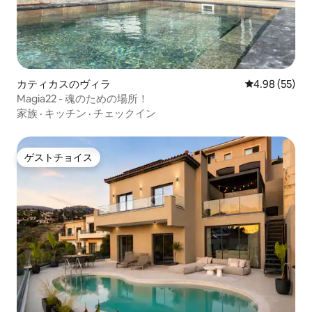
カティカスのヴィラ
レビュー55件
4.98 (55)
Magia22 - 魂のための場所！
家族
·
キッチン
·
チェックイン
ゲストチョイス
ゲストチョイス