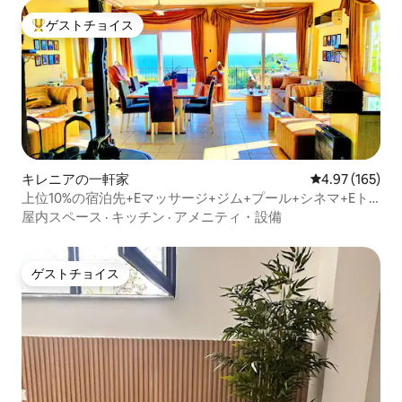
ゲストチョイス
大好評のゲストチョイスです。
キレニアの一軒家
レビュー165件
4.97 (165)
上位10%の宿泊先+Eマッサージ+ジム+プール+シネマ+Eト
ランスポート
屋内スペース
·
キッチン
·
アメニティ・設備
ゲストチョイス
ゲストチョイス