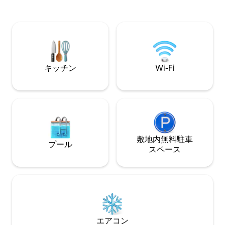
う。 - 木材（1日1
台、シングルベッド4台）、2バスルー
（30ユーロ） - 
ム、オープンプランキッチン、暖炉、ダ
間あたり1名様200
イニングテーブルを備えた大きなリビン
ーロ） - バーベ
グルームを備えた180平方メートルの伝統
ロ）
的な村の家で、8名様をお迎えできます。
キッチン
Wi-Fi
敷地内無料駐⁠車
プール
ス⁠ペ⁠ー⁠ス
エアコン