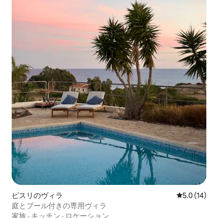
ピスリのヴィラ
レビュー14
5.0 (14)
庭とプール付きの専用ヴィラ
家族
·
キッチン
·
ロケーション