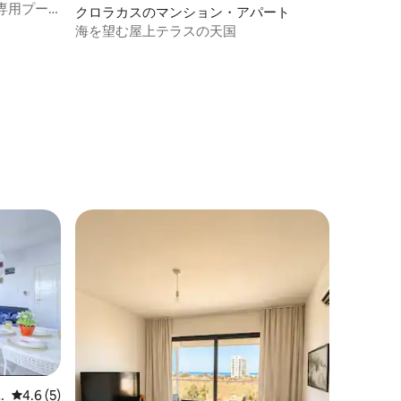
専用プー
クロラカスのマンション・アパート
海を望む屋上テラスの天国
レビュー5件、5つ星中4.6つ星の平均評価
4.6 (5)