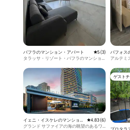
バフラのマンション・アパート
レビュー3件、5
5 (3)
パフォス
タラッサ・リゾート・バフラのマンショ
アルテミ
ン・アパート|海の眺め
ゲストチ
ゲストチ
イェニ・イスケレのマンショ
レビュー6件、5つ星中
4.83 (6)
ン・アパート
グランド サファイアの海の眺望のあるワ
プロタラ