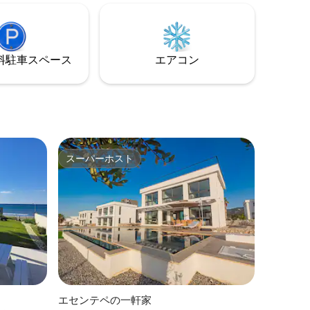
0分。飛
ヌーを無料で使用して、海岸や近くのビ
プルや家
ーチを探索できます。
したい方
の希望を
⁠車ス⁠ペ⁠ー⁠ス
エアコン
ロケーシ
スーパーホスト
スーパーホスト
エセンテペの一軒家