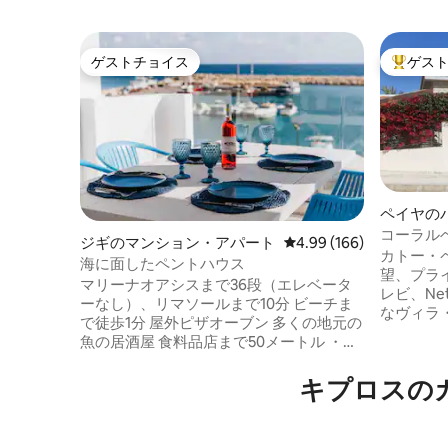
ゲストチョイス
ゲス
ゲストチョイス
大好評の
ペイヤの
コーラル
ジギのマンション・アパート
レビュー166件、5つ星
4.99 (166)
リデープ
カトー・
海に面したペントハウス
望、プラ
マリーナオアシスまで36段（エレベータ
レビ、Ne
ーなし）、リマソールまで10分 ビーチま
なヴィラ・バン
で徒歩1分 屋外ピザオーブン 多くの地元の
オープン
魚の居酒屋 食料品店まで50メートル ・無
せ。コー
料駐車場 Wi-Fi＆USB充電器 ワイヤレスス
ーチからわずか数
ピーカー 薄型テレビ - Netflix、YouTube
キプロスの
然光を保
設備の充実した台所 99平方メートルの専
ラ。 隣人から直接見えないプライベート
用ベランダ、屋外シャワー - サンベッド -
な敷地で
ガスバーベキュー - カヤック2艘 - パドル
す。 すべてのインフラに便利にアクセス