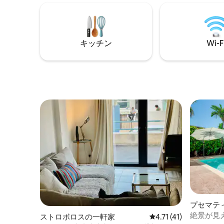
ボード1枚 - 船長付きの20フィートボート
できる、
レンタル - 大人用自転車2台 - 子供用自転
ルやご家
車2台 - PS4とボードゲーム 99.99% 5つ星
レビュー、34% リピーター
キッチン
Wi-F
プセマテ
絶景が見える
ストロボロスの一軒家
レビュー41件、5つ星
4.71 (41)