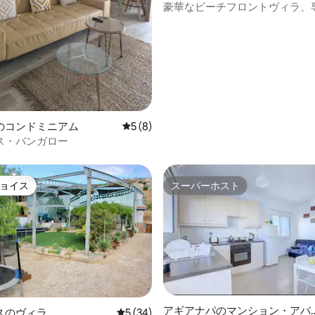
豪華なビーチフロントヴィラ、
ル、朝食付き
つ星中5つ星の平均評価
のコンドミニアム
レビュー8件、5つ星中5つ星の平均評価
5 (8)
ス・バンガロー
ョイス
スーパーホスト
ョイス
スーパーホスト
4.83つ星の平均評価
アギアナパのマンション・アパ
スのヴィラ
レビュー34件、5つ星中5つ星の平均評価
5 (34)