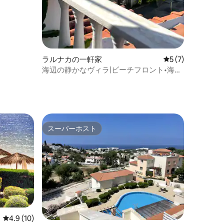
ラルナカの一軒家
レビュー7件、5
5 (7)
海辺の静かなヴィラ|ビーチフロント•海の
眺望•
スーパーホスト
スーパーホスト
レビュー10件、5つ星中4.9つ星の平均評価
4.9 (10)