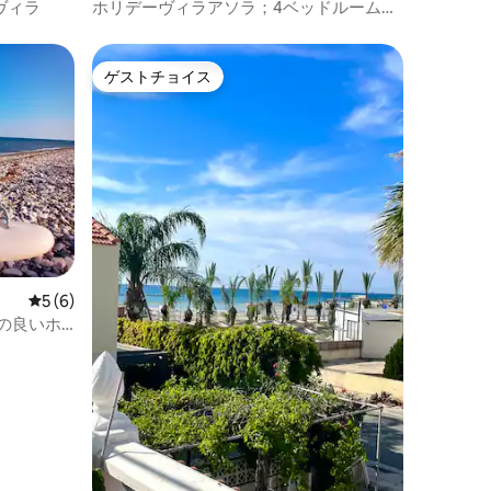
ヴィラ
ホリデーヴィラアソラ；4ベッドルーム；
プライベートプール
ゲストチョイス
ゲストチョイス
レビュー6件、5つ星中5つ星の平均評価
5 (6)
の良いホ