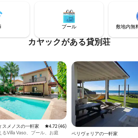
行くことができます。空港まで1
海辺での休暇をお探しのカップ
行機の騒音はありません！カッ
族連れに最適です。
族でのんびりとした休暇を過ご
には、この家はあなたのすべて
i
プール
敷地内無料駐
叶えます。日帰り旅行に最適な
ョン
カヤックがある貸別荘
ィスメノスの一軒家
レビュー46件、5つ星中4.72つ星の平均評価
4.72 (46)
Villa Vaso、プール、お庭
中4.71つ星の平均評価
ペリヴォリアの一軒家