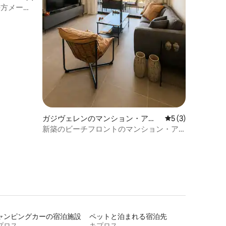
平方メート
ガジヴェレンのマンション・アパ
レビュー3件、5
5 (3)
ート
新築のビーチフロントのマンション・ア
パート
ャンピングカーの宿泊施設
ペットと泊まれる宿泊先
プロス
キプロス