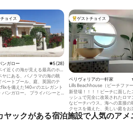
トチョイス
ゲストチョイス
ゲストチョイスです。
大好評のゲストチョイスです。
バンガロー
レビュー28件、5つ星中5つ星の平均評価
5 (28)
ベイ近くの海が見える最高のホ
中4.99つ星の平均評価
ールヴィラ
ペヤにある、パノラマの海の眺
ペリヴォリアの一軒家
イベートプール、庭、英国のテ
Lills Beachhouse（ビーチ
tflixを備えた140㎡のエレガント
ン）
新登場！！！！ビーチに面した
ガロー。 プライバシーと
ッシュで完全に改装されたロマ
な海の景色の珍しい組み合わ
なビーチハウス。海への直接の
ラルベイとパフォスの最高のビ
クセスを備えた、美しい庭をお
分。 冬でも暖かさと自
カヤックがある宿泊施設で人気のアメ
ださい。サンベッド、ハンモッ
つ、明るく日当たりの良いヴィ
はビーチでリラックスしてくだ
くのビーチクラブ（ドリンク、
、快適さと安らぎを提供しま
ースポーツ）までビーチ沿いを