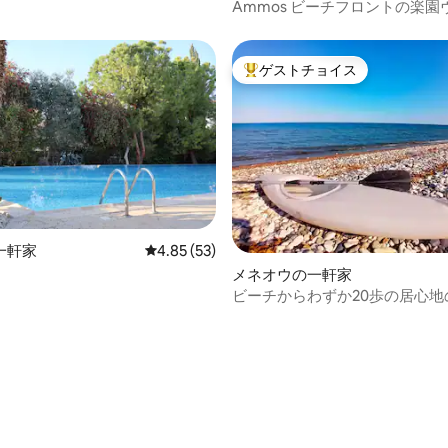
Ammos ビーチフロントの楽園
ゲストチョイス
大好評のゲストチョイスです。
一軒家
レビュー53件、5つ星中4.85つ星の平均評価
4.85 (53)
4.88つ星の平均評価
メネオウの一軒家
ビーチからわずか20歩の居心地
リデービーチハウス