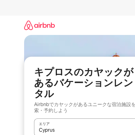
コ
ン
テ
ン
ツ
に
ス
キ
ッ
プ
キプロスのカヤックが
あるバケーションレン
タル
Airbnbでカヤックがあるユニークな宿泊施設
索・予約しよう
エリア
検索結果が表示されたら、上下の矢印キーを使っ