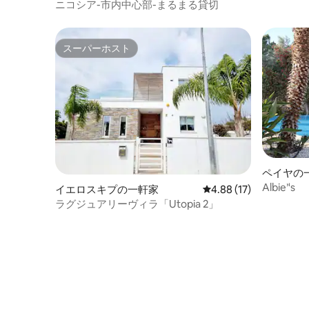
ニコシア-市内中心部-まるまる貸切
スーパーホスト
スーパーホスト
ペイヤの
Albie׳'s
イエロスキプの一軒家
レビュー17件、5つ星中
4.88 (17)
ラグジュアリーヴィラ「Utopia 2」