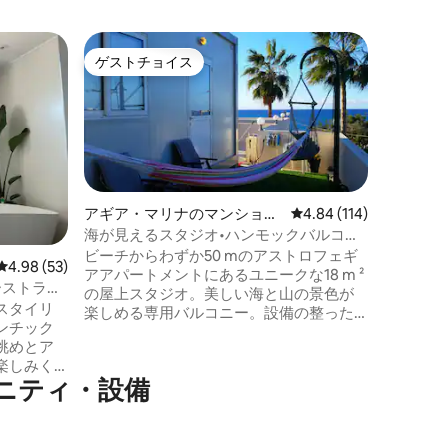
バフラの
ゲストチョイス
ゲスト
ゲストチョイス
ゲスト
ト
ビーチ沿
アパート
素晴らし
ルのバル
は3つ、
すべて完
ラッサビ
か数分の
アギア・マリナのマンショ
レビュー114件、5つ星
4.84 (114)
は、居心
ン・アパート
海が見えるスタジオ•ハンモックバルコニ
ミニマー
ー•ビーチまで50m
ビーチからわずか50 mのアストロフェギ
レビュー53件、5つ星中4.98つ星の平均評価
4.98 (53)
内温水プ
アアパートメントにあるユニークな18 m ²
ー、ジムがあり
ファーストライ
の屋上スタジオ。美しい海と山の景色が
ルカン空
スタイリ
楽しめる専用バルコニー。設備の整った
す。
ンチック
キッチン、エアコン、天井ファン。24時
眺めとア
間年中無休のお湯と、事前に冷房または
楽しみく
暖房されたお部屋で快適なスマートホー
ニティ・設備
ク、また
ムをお楽しみいただけます。快適なワー
さい。近
クスペースを備え、リモートワークやデ
ウォータ
ジタルノマドに最適な高速Wi-Fi。カップ
散歩して
ルや一人旅に最適です。ゲストは5つのカ