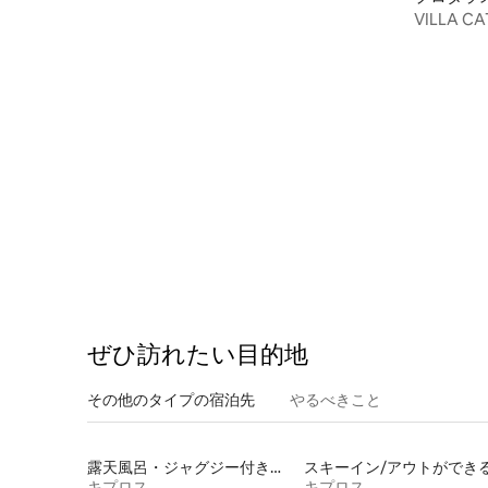
ンルームアパートメント
VILLA 
ロタラス
ぜひ訪⁠れ⁠た⁠い目⁠的⁠地
その他のタ⁠イ⁠プ⁠の宿⁠泊⁠先
やるべきこと
露天風呂・ジャグジー付きの宿泊施設
キプロス
キプロス