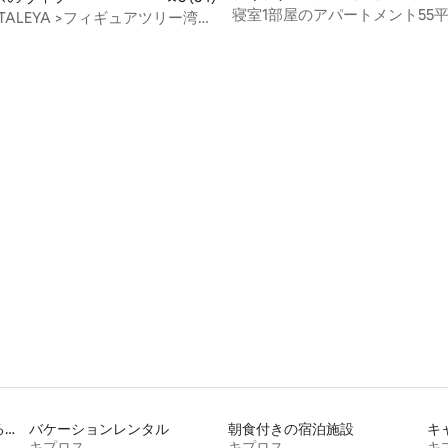
ート
寝室1部屋のアパートメント55
CATALEYA >フィギュアツリー湾プ
ルバルコニー
センター
スキーイン/アウトができる宿泊先
バケーションレンタル
朝食付きの宿泊施設
キ
キプロス
キプロス
キ