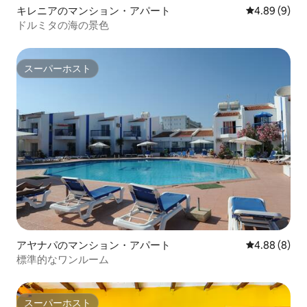
キレニアのマンション・アパート
レビュー9件
4.89 (9)
ドルミタの海の景色
スーパーホスト
スーパーホスト
アヤナパのマンション・アパート
レビュー8件
4.88 (8)
標準的なワンルーム
スーパーホスト