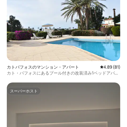
カトパフォスのマンション・アパート
レビュー81件
4.89 (81)
カト・パフォスにあるプール付きの改装済み1ベッドアパー
ト
スーパーホスト
スーパーホスト