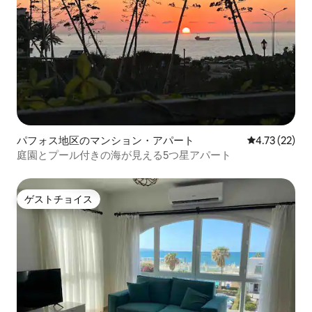
パフォス地区のマンション・アパート
レビュー22件
4.73 (22)
庭園とプール付きの海が見える5つ星アパート
ゲストチョイス
ゲストチョイス