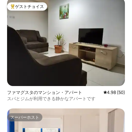
ゲストチョイス
大好評のゲストチョイスです。
ファマグスタのマンション・アパート
レビュー50件
4.98 (50)
スパとジムが利用できる静かなアパートです
スーパーホスト
スーパーホスト