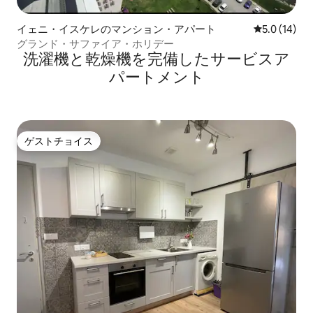
イェニ・イスケレのマンション・アパート
レビュー14
5.0 (14)
グランド・サファイア・ホリデー
洗濯機と乾燥機を完備したサービスア
パートメント
ゲストチョイス
ゲストチョイス