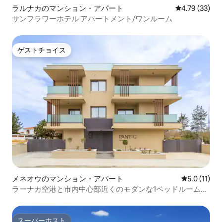
ラルナカのマンション・アパート
レビュー33件
4.79 (33)
サンフラワーホテル アパートメント/ワンルーム
ゲストチョイス
ゲストチョイス
メネオウのマンション・アパート
レビュー11
5.0 (11)
ラーナカ空港と市内中心部近くのモダンな1ベッドルームア
パート
スーパーホスト