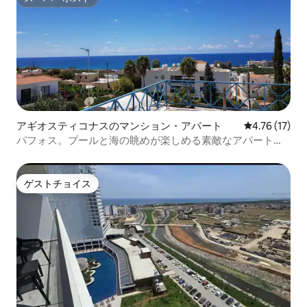
スーパーホスト
アギオスティコナスのマンション・アパート
レビュー17件
4.76 (17)
パフォス。プールと海の眺めが楽しめる素敵なアパートで
す。
ゲストチョイス
ゲストチョイス