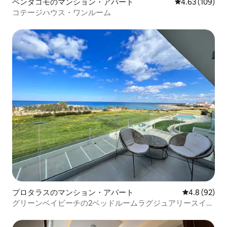
ペンタコモのマンション・アパート
レビュー109件
4.63 (109)
コテージハウス・ワンルーム
プロタラスのマンション・アパート
レビュー92
4.8 (92)
グリーンベイビーチの2ベッドルームラグジュアリースイー
ト