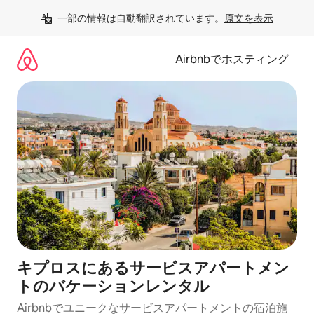
コ
一部の情報は自動翻訳されています。
原文を表示
ン
テ
ン
Airbnbでホスティング
ツ
に
ス
キ
ッ
プ
キプロスにあるサービスアパートメン
トのバケーションレンタル
Airbnbでユニークなサービスアパートメントの宿泊施