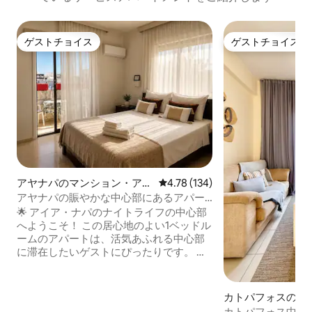
ゲストチョイス
ゲストチョイス
ゲストチョイス
ゲストチョイス
アヤナパのマンション・アパ
レビュー134件、5つ星中4.78
4.78 (134)
ート
アヤナパの賑やかな中心部にあるアパー
ト（2名様用）
🌟 アイア・ナパのナイトライフの中心部
へようこそ！ この居心地のよい1ベッドル
ームのアパートは、活気あふれる中心部
に滞在したいゲストにぴったりです。 🔊
ご注意：近隣のクラブやイベントのた
め、夜間はかなり騒がしい場合がありま
す。ゲストの方々が滞在を計画できるよ
カトパフォスのマ
うに、事前にこの点をお知らせしていま
アパート
カトパフォス中心