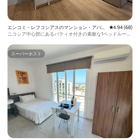
エンコミ・レフコシアスのマンション・アパー
レビュー68件
4.94 (68)
ト
ニコシア中心部にあるパティオ付きの素敵な1ベッドルーム
アパート
スーパーホスト
スーパーホスト