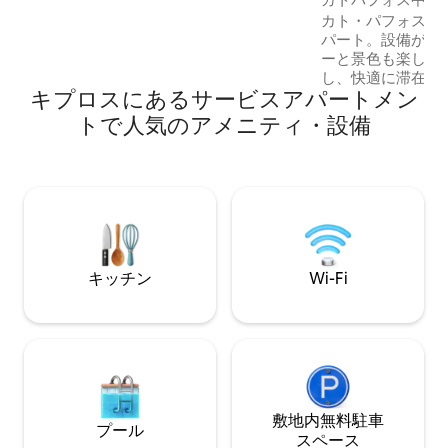
す。 🛌 完全な静寂を求める方には、ここ
ト
カト・パフォスの
は最適ではないかもしれません。しか
パート。設備が充
し、街の中心部に位置するという点で
ーと景色も楽しめます。 中
は、理想的なロケーションです！ 🏖 ビー
し、快適に滞在す
チまで徒歩10分 | 🪜 20段（エレベーター
キプロスにあるサービスアパートメン
る施設・設備に近
なし）
のすぐそばにパン
トで人気のアメニティ・設備
マーケット、レス
あります。 また
グモールも徒歩圏内です。 
遺跡まで徒歩圏内です。 パフ
ゆる場所へ向かう
数メートル先にあ
ません。 建物の
す。
キッチン
Wi-Fi
敷地内無料駐⁠車
プール
ス⁠ペ⁠ー⁠ス