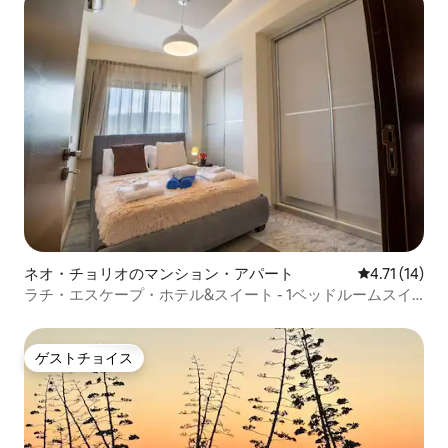
ネオ・チョリオのマンション・アパート
レビュー14件
4.71 (14)
ラチ・エスケープ・ホテル&スイート - 1ベッドルームスイ
ート
ゲストチョイス
ゲストチョイス