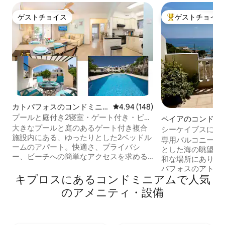
ゲストチョイス
ゲストチョイス
ゲストチョイス
大好評のゲストチ
カトパフォスのコンドミニ
レビュー148件、5つ星中4.94
4.94 (148)
アム
プールと庭付き2寝室・ゲート付き・ビー
ペイアのコンドミ
チまで徒歩圏内・中心部
大きなプールと庭のあるゲート付き複合
シーケイブスにあ
施設内にある、ゆったりとした2ベッドル
が楽しめるバルコ
専用バルコニーと
ームのアパート。快適さ、プライバシ
アパート
とした海の眺望ア
ー、ビーチへの簡単なアクセスを求める
和な場所にありま
ご家族連れ、カップル、リモートワーカ
パフォスのアトラ
ーに最適です。 最大4名様まで宿泊可能
キプロスにあるコンドミニアムで人気
す。 プールサイドで過ごす日中と、美し
です。屋外ダイニングとブランコのある
い夕日を眺める夜
のアメニティ・設備
専用パティオと庭。専用駐車場。 高速
最高の砂浜ビーチ
Wi-Fi（100 Mbps）から日常の必需品ま
リアの2つは車でわずか
で、快適な滞在のための設備がすべて整
トから海岸沿いに
っています。 中心部に位置し、近くにパ