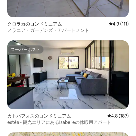
クロラカのコンドミニアム
レビュー111
4.9 (111)
メラニア・ガーデンズ・アパートメント
スーパーホスト
スーパーホスト
カトパフォスのコンドミニアム
レビュー187
4.8 (187)
estéa • 観光エリアにあるIsabelleの休暇用アパート