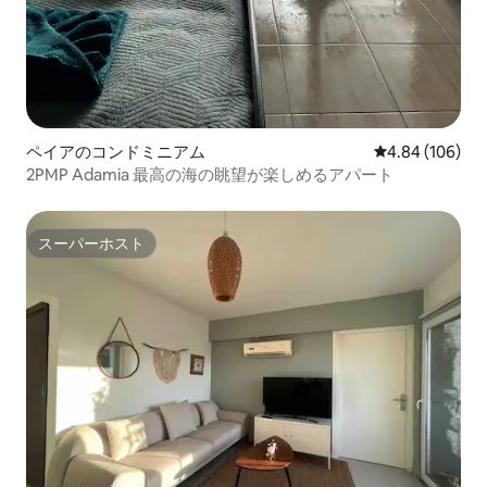
ペイアのコンドミニアム
レビュー106件
4.84 (106)
2PMP Adamia 最高の海の眺望が楽しめるアパート
スーパーホスト
スーパーホスト