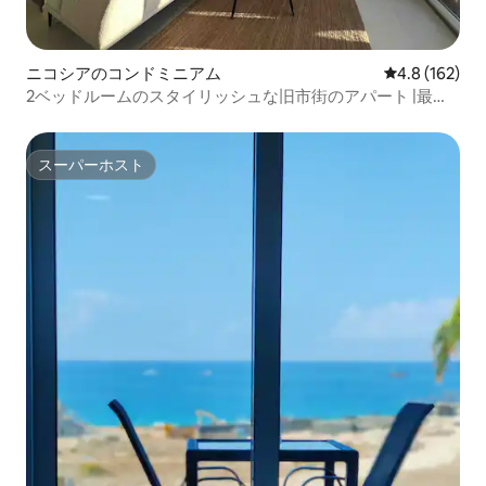
ニコシアのコンドミニアム
レビュー162
4.8 (162)
2ベッドルームのスタイリッシュな旧市街のアパート |最高
のロケーションと眺め
スーパーホスト
スーパーホスト