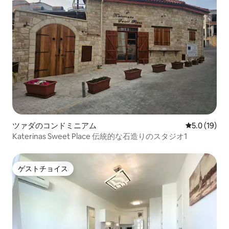
ツァダのコンドミニアム
レビュー19
5.0 (19)
Katerinas Sweet Place 伝統的な石造りのスタジオ1
ゲストチョイス
ゲストチョイス