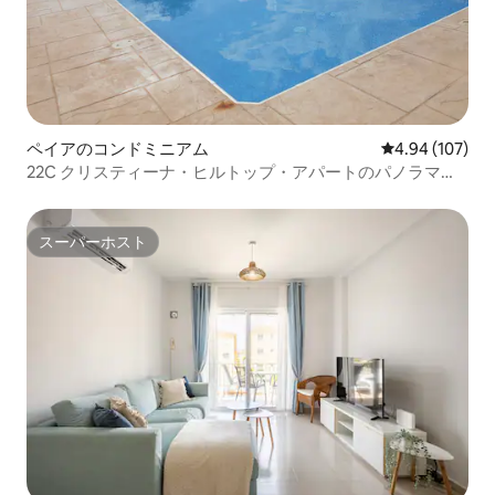
ペイアのコンドミニアム
レビュー107件
4.94 (107)
22C クリスティーナ・ヒルトップ・アパートのパノラマビ
ュー
スーパーホスト
スーパーホスト