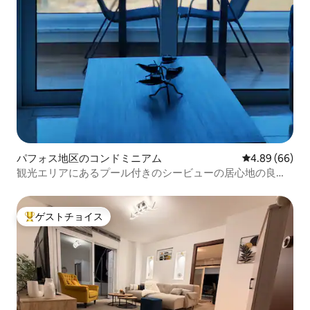
パフォス地区のコンドミニアム
レビュー66件
4.89 (66)
観光エリアにあるプール付きのシービューの居心地の良い
フラット
ゲストチョイス
大好評のゲストチョイスです。