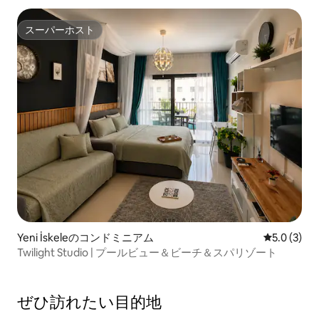
スーパーホスト
スーパーホスト
Yeni İskeleのコンドミニアム
レビュー3
5.0 (3)
Twilight Studio | プールビュー＆ビーチ＆スパリゾート
ぜひ訪⁠れ⁠た⁠い目⁠的⁠地