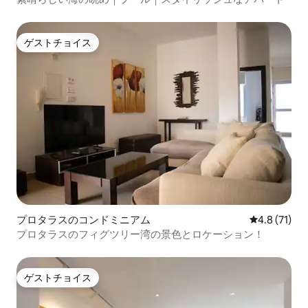
ゲストチョイス
ゲストチョイス
プロタラスのコンドミニアム
レビュー71
4.8 (71)
プロタラスのフィグツリー湾の景色とロケーション！
ゲストチョイス
ゲストチョイス