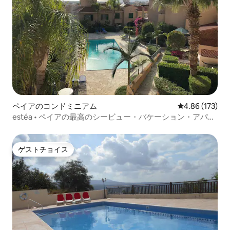
ペイアのコンドミニアム
レビュー173件
4.86 (173)
estéa • ペイアの最高のシービュー・バケーション・アパー
ト
ゲストチョイス
ゲストチョイス