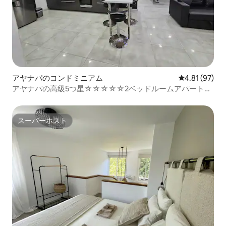
アヤナパのコンドミニアム
レビュー97件
4.81 (97)
アヤナパの高級5つ星☆☆☆☆☆2ベッドルームアパート
☆☆☆☆☆
スーパーホスト
スーパーホスト