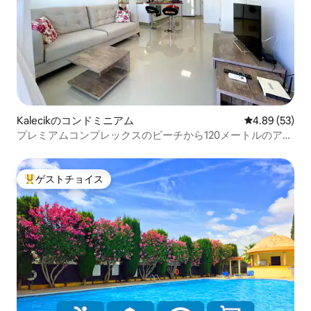
Kalecikのコンドミニアム
レビュー53件
4.89 (53)
プレミアムコンプレックスのビーチから120メートルのアパ
ート
ゲストチョイス
大好評のゲストチョイスです。