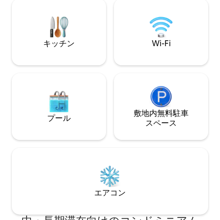
い散歩道があり、
ブ・レストラン・ショップがあります
や海岸沿いのバー
が、三重ガラス窓のおかげで室内は静か
す。 （Nature、Sen
です。
Tavern）
キッチン
Wi-Fi
敷地内無料駐⁠車
プール
ス⁠ペ⁠ー⁠ス
エアコン