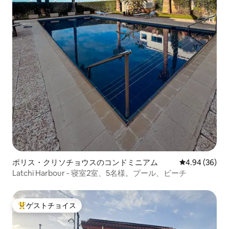
ポリス・クリソチョウスのコンドミニアム
レビュー36件
4.94 (36)
Latchi Harbour - 寝室2室、5名様。プール、ビーチ
ゲストチョイス
大好評のゲストチョイスです。