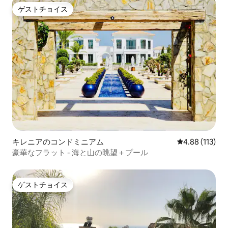
ゲストチョイス
ゲストチョイス
キレニアのコンドミニアム
レビュー113件
4.88 (113)
豪華なフラット - 海と山の眺望＋プール
ゲストチョイス
ゲストチョイス