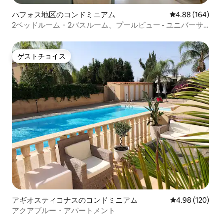
パフォス地区のコンドミニアム
レビュー164件
4.88 (164)
2ベッドルーム・2バスルーム、プールビュー - ユニバーサ
ル
ゲストチョイス
ゲストチョイス
アギオスティコナスのコンドミニアム
レビュー120件
4.98 (120)
アクアブルー・アパートメント