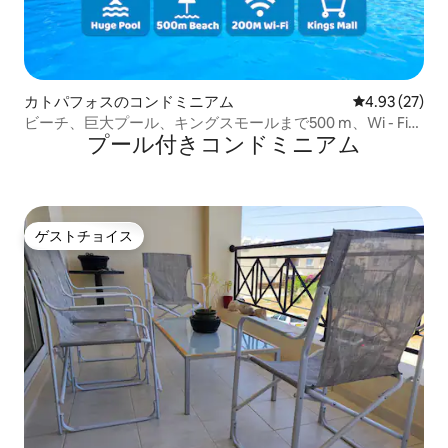
カトパフォスのコンドミニアム
レビュー27件
4.93 (27)
ビーチ、巨大プール、キングスモールまで500 m、Wi - Fi
プール付きコンドミニアム
200 m
ゲストチョイス
ゲストチョイス