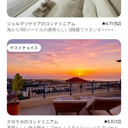
ジェルマソゲイアのコンドミニアム
レビュー52件
4.71 (52)
海から150メートルの素晴らしい2階建てスタジオ⭐️⭐️⭐️⭐️
ゲストチョイス
ゲストチョイス
クロラカのコンドミニアム
レビュー12
5.0 (12)
素晴らしい海の眺め｜プール｜スタイリッシュなアパート