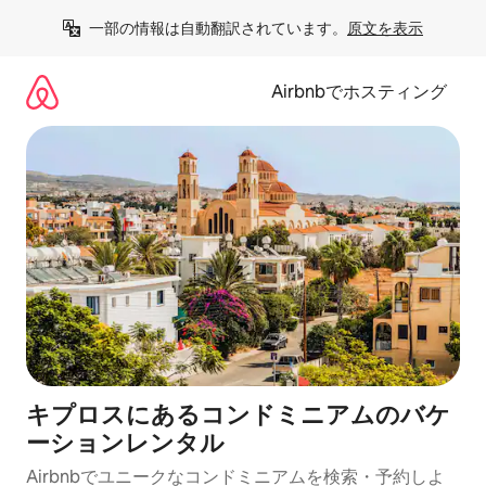
コ
一部の情報は自動翻訳されています。
原文を表示
ン
テ
ン
Airbnbでホスティング
ツ
に
ス
キ
ッ
プ
キプロスにあるコンドミニアムのバケ
ーションレンタル
Airbnbでユニークなコンドミニアムを検索・予約しよ