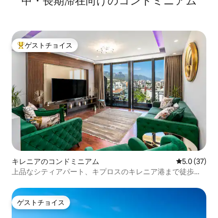
中・長期滞在向けのコンドミニアム
ゲストチョイス
大好評のゲストチョイスです。
キレニアのコンドミニアム
レビュー37
5.0 (37)
上品なシティアパート、キプロスのキレニア港まで徒歩圏
内
ゲストチョイス
ゲストチョイス