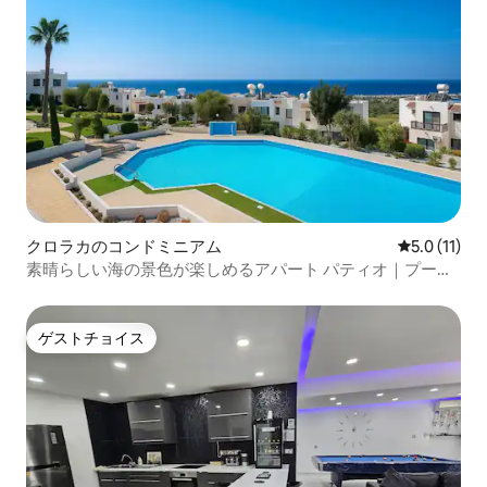
クロラカのコンドミニアム
レビュー11
5.0 (11)
素晴らしい海の景色が楽しめるアパート パティオ｜プール
｜65インチスマートテレビ
ゲストチョイス
ゲストチョイス