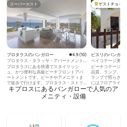
スーパーホスト
ゲストチョイス
スーパーホスト
大好評のゲストチ
プロタラスのバンガロー
レビュー10件、5つ星中4.9
4.9 (10)
ピスリのバンガロ
プロタラス・タラッサ・アパートメント
ベイコテージ美し
TA206
ジ - ビーチエリア
プロタラスにある快適でスタイリッシ
ビーチコテージス
ュ、かつ便利な高級ビーチフロントアパ
品質、ランプ、天
ートメントです。ビーチやアメニティま
ランプで照らされ
で徒歩で行けます。プロタラス・ストリ
にはフロアライト
キプロスにあるバンガローで人気のア
ップから数分です。素晴らしい海の景色
ます。 マットレ
を眺めることができる、オープンプラン
憶フォームで、ス
メニティ・設備
のリビング、キッチン、ダイニングエリ
います。 設備の
ア。居間には快適な座席、ワイドスクリ
レッソコーヒーマシ
ーンテレビ、バルコニーアクセスがあり
ャッチアップ、ス
ます。ダブルベッドと海の眺めを楽しめ
ビシリーズ。 全
る寝室が2部屋あり、マスターベッドルー
ン、パティオにも
ムには専用バスルームがあります。共用
トな隠れ家的な庭