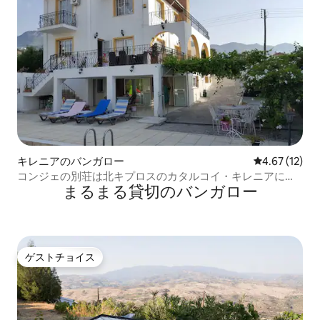
キレニアのバンガロー
レビュー12件
4.67 (12)
コンジェの別荘は北キプロスのカタルコイ・キレニアにあ
まるまる貸切のバンガロー
る。
ゲストチョイス
ゲストチョイス