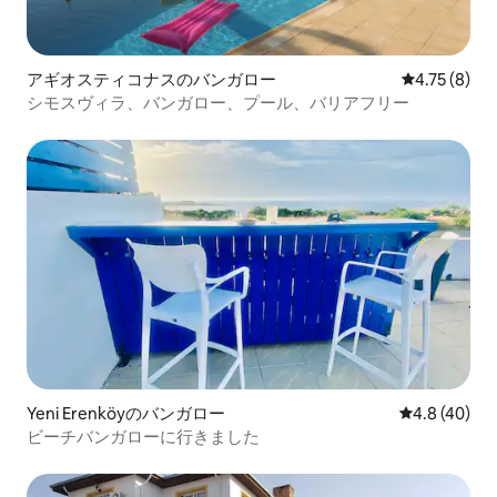
アギオスティコナスのバンガロー
レビュー8件
4.75 (8)
シモスヴィラ、バンガロー、プール、バリアフリー
Yeni Erenköyのバンガロー
レビュー40
4.8 (40)
ビーチバンガローに行きました