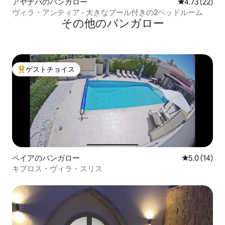
アヤナパのバンガロー
レビュー22件
4.73 (22)
ヴィラ・アンティア - 大きなプール付きの2ベッドルーム
その他のバンガロー
ゲストチョイス
大好評のゲストチョイスです。
ペイアのバンガロー
レビュー14
5.0 (14)
キプロス・ヴィラ・スリス