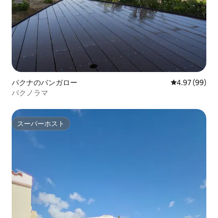
パクナのバンガロー
レビュー99件
4.97 (99)
パクノラマ
スーパーホスト
スーパーホスト