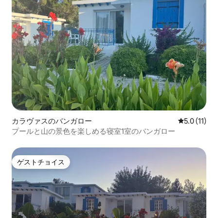
カラヴァスのバンガロー
レビュー11
5.0 (11)
プールと山の景色を楽しめる寝室1室のバンガロー
ゲストチョイス
ゲストチョイス