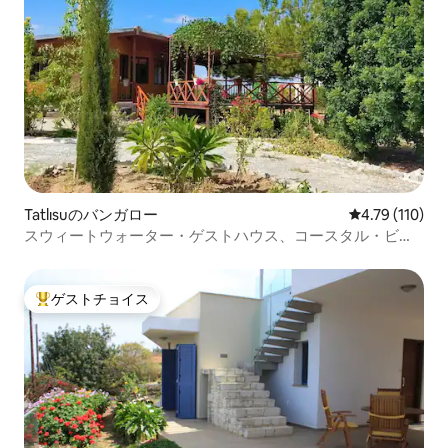
Tatlısuのバンガロー
レビュー110
4.79 (110)
スウィートウォーター・ゲストハウス、コースタル・ビレ
ッジ・キャビン
ゲストチョイス
大好評のゲストチョイスです。