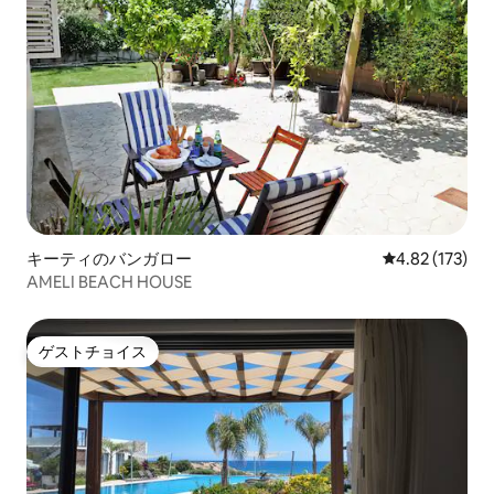
キーティのバンガロー
レビュー173件
4.82 (173)
AMELI BEACH HOUSE
ゲストチョイス
ゲストチョイス