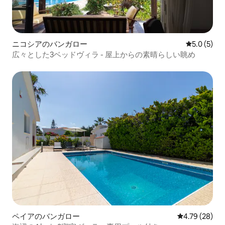
ニコシアのバンガロー
レビュー5
5.0 (5)
広々とした3ベッドヴィラ - 屋上からの素晴らしい眺め
ペイアのバンガロー
レビュー28件
4.79 (28)