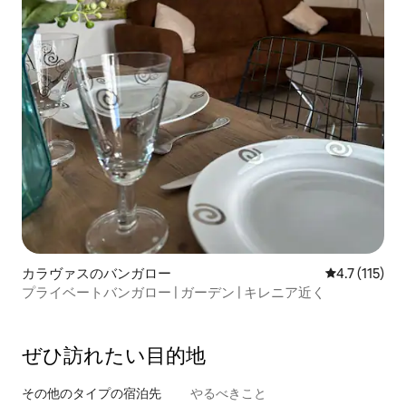
カラヴァスのバンガロー
レビュー115
4.7 (115)
プライベートバンガロー | ガーデン | キレニア近く
ぜひ訪⁠れ⁠た⁠い目⁠的⁠地
その他のタ⁠イ⁠プ⁠の宿⁠泊⁠先
やるべきこと