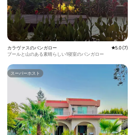
カラヴァスのバンガロー
レビュー7
5.0 (7)
プールと山のある素晴らしい1寝室のバンガロー
スーパーホスト
スーパーホスト