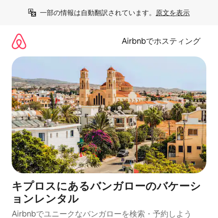
コ
一部の情報は自動翻訳されています。
原文を表示
ン
テ
ン
Airbnbでホスティング
ツ
に
ス
キ
ッ
プ
キプロスにあるバンガローのバケーシ
ョンレンタル
Airbnbでユニークなバンガローを検索・予約しよう