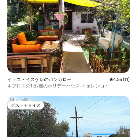
イェニ・イスケレのバンガロー
レビュー11件
4.55 (11)
キプロスの1日/週のホリデーハウス-イェレンコイ
ゲストチョイス
ゲストチョイス