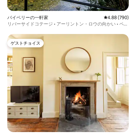
バイベリーの一軒家
レビュー790件
4.88 (790)
リバーサイドコテージ • アーリントン・ロウの向かい • ペッ
ト可
ゲストチョイス
ゲストチョイス