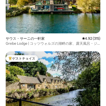
サウス・サーニの一軒家
レビュー315件
4.92 (315)
Grebe Lodge | コッツウォルズの湖畔の家、露天風呂・ジ
ャグジー、カヤック
ゲストチョイス
大好評のゲストチョイスです。