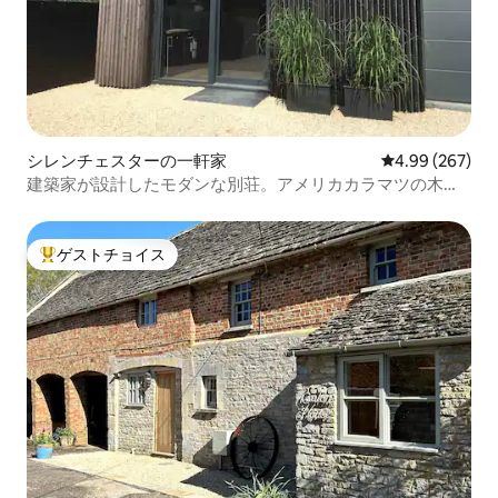
シレンチェスターの一軒家
レビュー267件
4.99 (267)
建築家が設計したモダンな別荘。アメリカカラマツの木材
を使用したクラッド加工。
ゲストチョイス
大好評のゲストチョイスです。