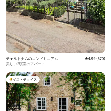
チェルトナムのコンドミニアム
レビュー570件
4.99 (570)
美しい2寝室のアパート
ゲストチョイス
大好評のゲストチョイスです。