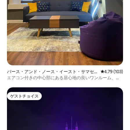
バース・アンド・ノース・イースト・サマセッ
レビュー103件
4.79 (103)
トのマンション・アパート
エアコン付きの中心部にある居心地の良いワンルーム、駅
の近く
ゲストチョイス
ゲストチョイス