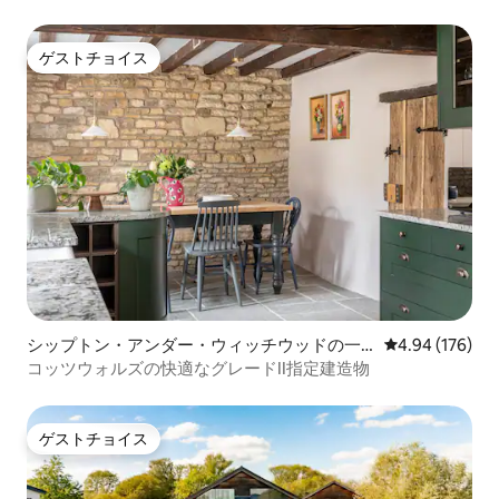
ゲストチョイス
ゲストチョイス
シップトン・アンダー・ウィッチウッドの一
レビュー176件
4.94 (176)
軒家
コッツウォルズの快適なグレードII指定建造物
ゲストチョイス
ゲストチョイス