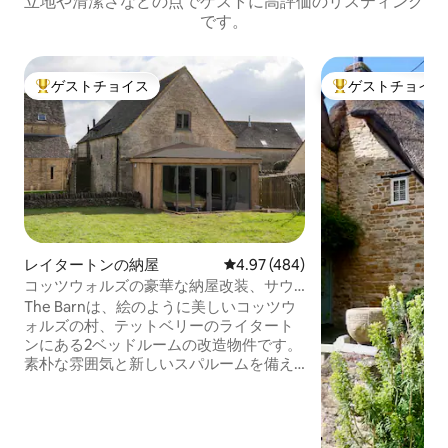
立地や清潔さなどの点でゲストに高評価のリスティング
です。
ゲストチョイス
ゲストチョイス
大好評のゲストチョイスです。
大好評のゲストチ
レイタートンの納屋
レビュー484件、5つ星中4.97
4.97 (484)
コッツウォルズの豪華な納屋改装、サウ
ナ／スパ付き
The Barnは、絵のように美しいコッツウ
ォルズの村、テットベリーのライタート
ンにある2ベッドルームの改造物件です。
素朴な雰囲気と新しいスパルームを備え
ています。納屋には、両方にウェットル
ームの専用バスルームが付いた大きな寝
室が2つあり、1つには独立したバスタブ
が付いています。各寝室にはキングサイ