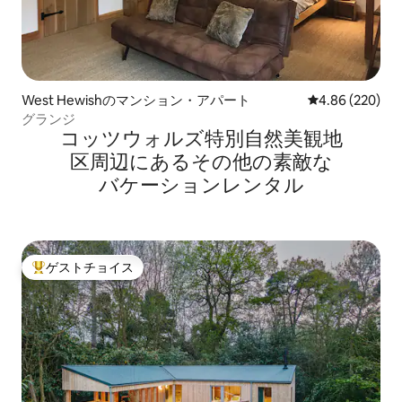
West Hewishのマンション・アパート
レビュー220件
4.86 (220)
グランジ
コッツウォルズ特別自然美観地
区⁠周⁠辺⁠に⁠あ⁠るそ⁠の⁠他⁠の素⁠敵⁠な
バ⁠ケ⁠ー⁠シ⁠ョ⁠ン⁠レ⁠ン⁠タ⁠ル
ゲストチョイス
大好評のゲストチョイスです。