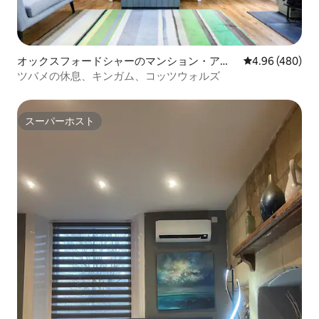
オックスフォードシャーのマンション・アパ
レビュー480件
4.96 (480)
ート
ツバメの休息、キンガム、コッツウォルズ
スーパーホスト
スーパーホスト