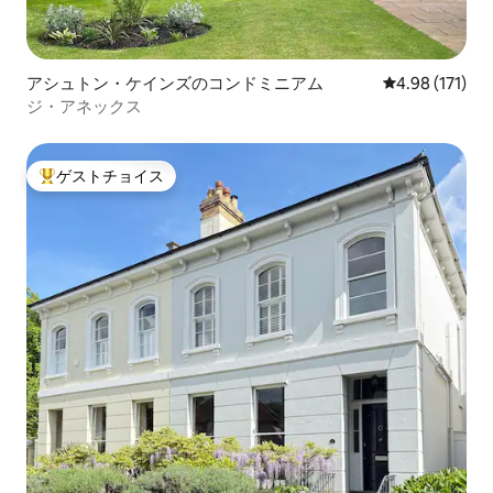
アシュトン・ケインズのコンドミニアム
レビュー171件
4.98 (171)
ジ・アネックス
ゲストチョイス
大好評のゲストチョイスです。