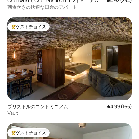
Chedworth, Cheltenhamのコンドミニアム
レビュー394件
4.93 (394)
朝食付きの快適な田舎のアパート
ゲストチョイス
大好評のゲストチョイスです。
ブリストルのコンドミニアム
レビュー166件
4.99 (166)
Vault
ゲストチョイス
大好評のゲストチョイスです。