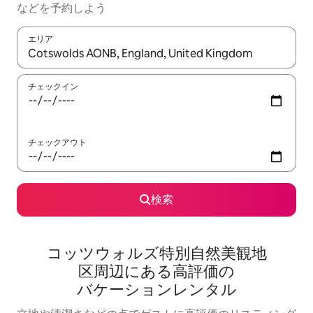
な⁠ど⁠を予⁠約⁠し⁠よ⁠う
エリア
検索結果が表示されたら、上下の矢印キーを使って移動するか、
チェックイン
チェックアウト
検索
コッツウォルズ特別自然美観地
区⁠周⁠辺⁠に⁠あ⁠る高⁠評⁠価⁠の
バ⁠ケ⁠ー⁠シ⁠ョ⁠ン⁠レ⁠ン⁠タ⁠ル