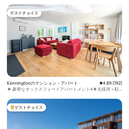
ゲストチョイス
ゲストチョイス
Kenningtonのマンション・アパート
レビュー192件
4.89 (192)
★ 豪華なオックスフォードアパートメント4★名様用＋駐
車場
ゲストチョイス
大好評のゲストチョイスです。