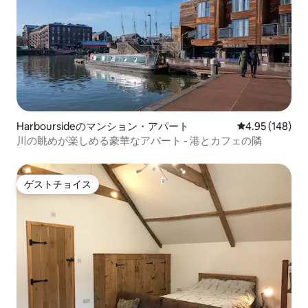
Harboursideのマンション・アパート
レビュー148件
4.95 (148)
川の眺めが楽しめる豪華なアパート - 港とカフェの隣
ゲストチョイス
ゲストチョイス