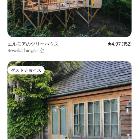
エルモアのツリーハウス
レビュー152件
4.97 (152)
RewildThings - 空
ゲストチョイス
ゲストチョイス