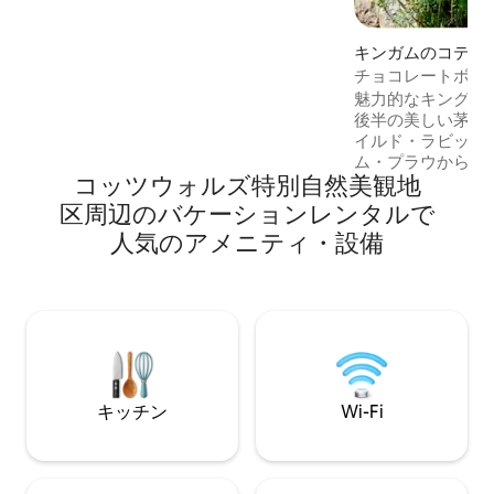
ズのベッドとシングルのラブチェアソフ
ァベッドがあります。それぞれにスマー
キンガムのコテー
トテレビが備わっています。リビングエ
リアと寝室にはGigaclear300mbsのWi-Fi
チョコレートボッ
があります。 床暖房 行儀のよい犬は大歓
葺きのコテージ
魅力的なキングハ
迎です。 囲まれた庭。パーティー/女子会
後半の美しい茅葺
は厳禁です
イルド・ラビット
ム・プラウから徒
コッツウォルズ特別自然美観地
す。 コテージの真向かいに無料駐車場が
たくさんあります
区⁠周⁠辺⁠のバ⁠ケ⁠ー⁠シ⁠ョ⁠ン⁠レ⁠ン⁠タ⁠ル⁠で
な村のお店もあり
人⁠気⁠のア⁠メ⁠ニ⁠テ⁠ィ⁠・⁠設⁠備
ージは、ハウス・
マガジンやコンデ
も取り上げられて
のような宿泊施設
ォード・オーガニ
ップ、レストラン
って徒歩わずか25
キッチン
Wi-Fi