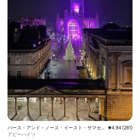
バース・アンド・ノース・イースト・サマセ
レビュー281件
4.94 (281)
ットのマンション・アパート
アビーハイツ