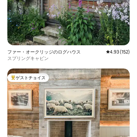
ファー・オークリッジのログハウス
レビュー152件
4.93 (152)
スプリングキャビン
ゲストチョイス
大好評のゲストチョイスです。