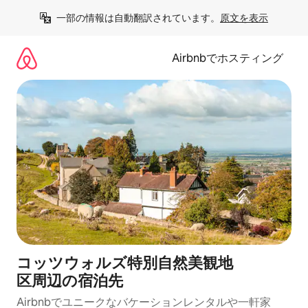
コ
一部の情報は自動翻訳されています。
原文を表示
ン
テ
ン
Airbnbでホスティング
ツ
に
ス
キ
ッ
プ
コッツウォルズ特別自然美観地
区⁠周⁠辺⁠の宿⁠泊⁠先
Airbnbでユニークなバ⁠ケ⁠ー⁠シ⁠ョ⁠ンレ⁠ン⁠タ⁠ルや一⁠軒⁠家