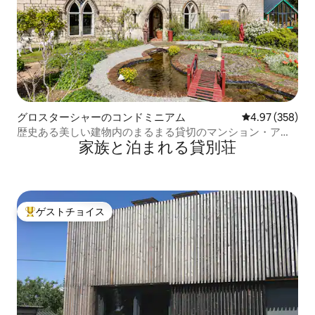
グロスターシャーのコンドミニアム
レビュー358件
4.97 (358)
歴史ある美しい建物内のまるまる貸切のマンション・アパ
家族と泊まれる貸別荘
ート
ゲストチョイス
大好評のゲストチョイスです。