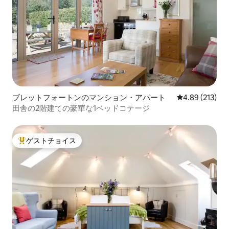
ブレットフォートンのマンション・アパート
レビュー213件
4.89 (213)
田舎の2階建ての豪華な1ベッドコテージ
ゲストチョイス
大好評のゲストチョイスです。