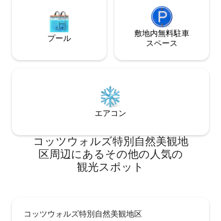
敷地内無料駐⁠車
プール
ス⁠ペ⁠ー⁠ス
エアコン
コッツウォルズ特別自然美観地
区⁠周⁠辺⁠に⁠あ⁠るそ⁠の⁠他⁠の人⁠気⁠の
観⁠光⁠ス⁠ポ⁠ッ⁠ト
コッツウォルズ特別自然美観地区