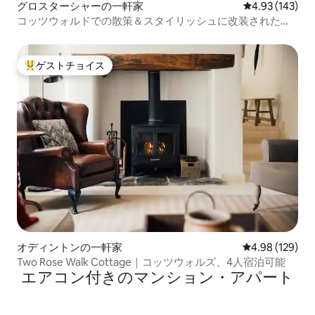
グロスターシャーの一軒家
レビュー143件
4.93 (143)
コッツウォルドでの散策＆スタイリッシュに改装されたロ
グハウスでの暖炉
ゲストチョイス
大好評のゲストチョイスです。
オディントンの一軒家
レビュー129件
4.98 (129)
Two Rose Walk Cottage｜コッツウォルズ、4人宿泊可能
エアコン付きのマンション・アパート