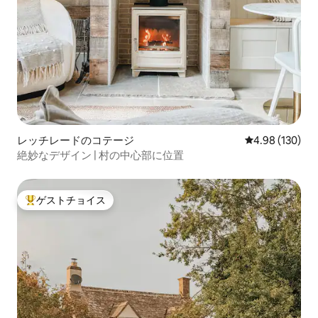
レッチレードのコテージ
レビュー130件
4.98 (130)
絶妙なデザイン | 村の中心部に位置
ゲストチョイス
大好評のゲストチョイスです。