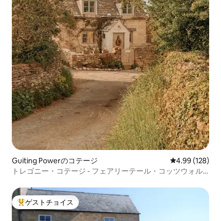
Guiting Powerのコテージ
レビュー128件
4.99 (128)
トレゴニー・コテージ - フェアリーテール・コッツウォル
ド・コテージ
ゲストチョイス
大好評のゲストチョイスです。