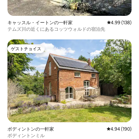
キャッスル・イートンの一軒家
レビュー138件
4.99 (138)
テムズ川の近くにあるコッツウォルドの宿泊先
ゲストチョイス
ゲストチョイス
ボディントンの一軒家
レビュー190件
4.94 (190)
ボディントンミル