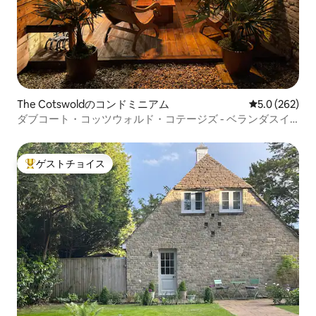
The Cotswoldのコンドミニアム
レビュー262
5.0 (262)
ダブコート・コッツウォルド・コテージズ - ベランダスイ
ート
ゲストチョイス
大好評のゲストチョイスです。