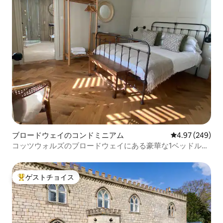
ブロードウェイのコンドミニアム
レビュー249件
4.97 (249)
コッツウォルズのブロードウェイにある豪華な1ベッドルー
ム。専用駐車場あり
ゲストチョイス
大好評のゲストチョイスです。