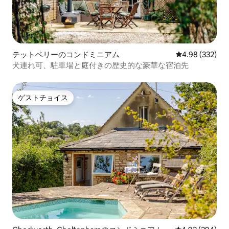
テットベリーのコンドミニアム
レビュー332件
4.98 (332)
犬連れ可、駐車場と庭付きの歴史的な豪華な宿泊先
ゲストチョイス
ゲストチョイス