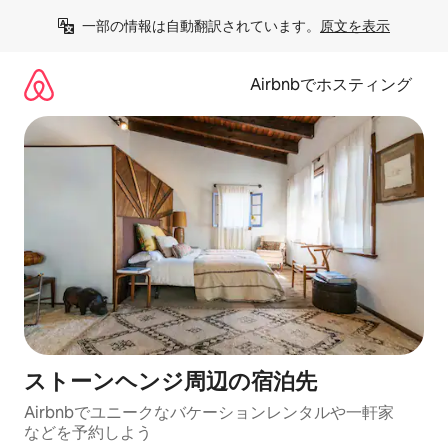
コ
一部の情報は自動翻訳されています。
原文を表示
ン
テ
ン
Airbnbでホスティング
ツ
に
ス
キ
ッ
プ
ストーンヘンジ⁠周⁠辺⁠の宿⁠泊⁠先
Airbnbでユニークなバ⁠ケ⁠ー⁠シ⁠ョ⁠ンレ⁠ン⁠タ⁠ルや一⁠軒⁠家
な⁠ど⁠を予⁠約⁠し⁠よ⁠う