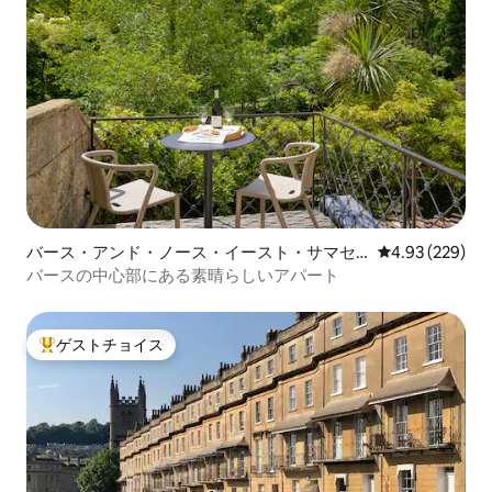
バース・アンド・ノース・イースト・サマセ
レビュー229件
4.93 (229)
ットのコンドミニアム
バースの中心部にある素晴らしいアパート
ゲストチョイス
大好評のゲストチョイスです。