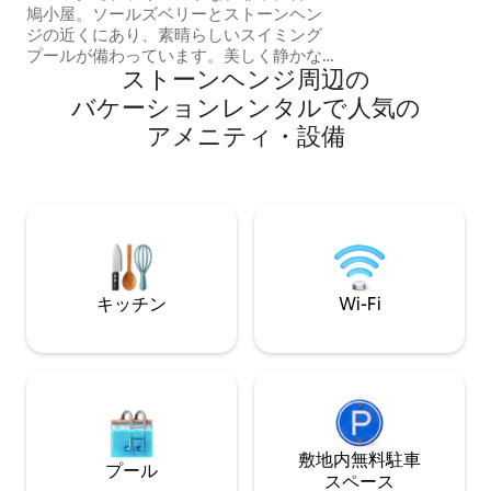
鳩小屋。ソールズベリーとストーンヘン
15ポンドの追加
ジの近くにあり、素晴らしいスイミング
利用いただけます
プールが備わっています。美しく静かな
ストーンヘンジ⁠周⁠辺⁠の
田舎に位置し、ドアを出ると素晴らしい
散歩が楽しめます。美しく装飾され、設
バ⁠ケ⁠ー⁠シ⁠ョ⁠ン⁠レ⁠ン⁠タ⁠ル⁠で人⁠気⁠の
備がとてもよく整っており、ロマンチッ
ア⁠メ⁠ニ⁠テ⁠ィ⁠・⁠設⁠備
クで広々としています。厚い石造りの壁
のおかげで、冬は暖かく快適で、夏は涼
しく、とても静かです。非常に快適なス
ーパーキングサイズのベッド、ロールト
ップバスタブ、巨大なベルベットソフ
ァ、サウンドシステム、50インチテレ
ビ、設備の整ったキッチン、ダイニング
エリア、シャワールームがあります。
キッチン
Wi-Fi
敷地内無料駐⁠車
プール
ス⁠ペ⁠ー⁠ス