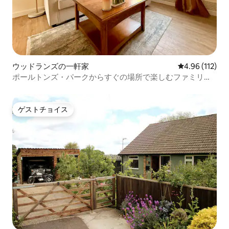
ウッドランズの一軒家
レビュー112件
4.96 (112)
ポールトンズ・パークからすぐの場所で楽しむファミリー
向け森の隠れ家
ゲストチョイス
ゲストチョイス