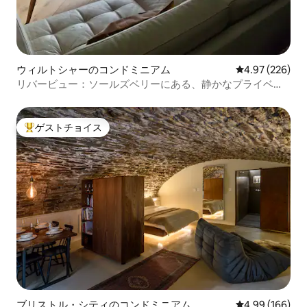
ウィルトシャーのコンドミニアム
レビュー226件
4.97 (226)
リバービュー：ソールズベリーにある、静かなプライベー
トスタジオ
ゲストチョイス
大好評のゲストチョイスです。
ブリストル・シティのコンドミニアム
レビュー166件
4.99 (166)