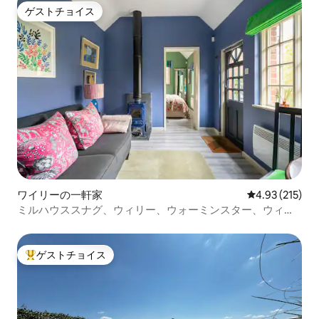
ゲストチョイス
ゲストチョイス
ワイリーの一軒家
レビュー215件
4.93 (215)
ミルハウススナグ、ウィリー、ウォーミンスター、ウィル
トシャー
ゲストチョイス
大好評のゲストチョイスです。