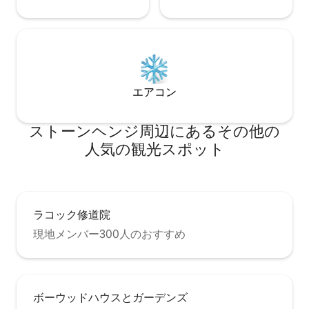
エアコン
ストーンヘンジ⁠周⁠辺⁠に⁠あ⁠るそ⁠の⁠他⁠の
人⁠気⁠の観⁠光⁠ス⁠ポ⁠ッ⁠ト
ラコック修道院
現地メンバー300人のおすすめ
ボーウッドハウスとガーデンズ