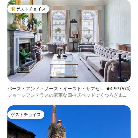
ゲストチョイス
大好評のゲストチョイスです。
バース・アンド・ノース・イースト・サマセ
レビュー574件
4.97 (574)
ットのマンション・アパート
ジョージアンテラスの豪華な四柱式ベッドでくつろぎまし
ょう
ゲストチョイス
ゲストチョイス