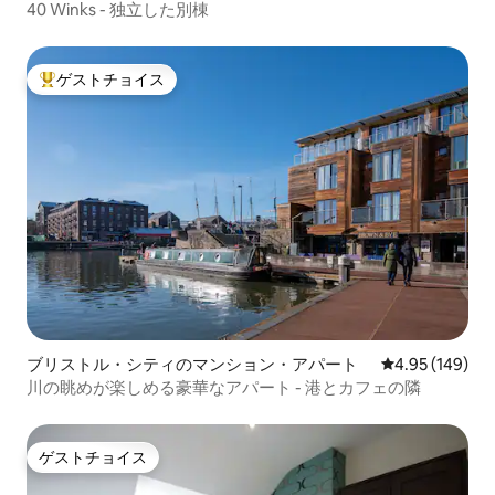
40 Winks - 独立した別棟
ゲストチョイス
大好評のゲストチョイスです。
ブリストル・シティのマンション・アパート
レビュー149件
4.95 (149)
川の眺めが楽しめる豪華なアパート - 港とカフェの隣
ゲストチョイス
ゲストチョイス