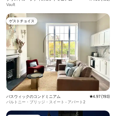
Vault
ゲストチョイス
ゲストチョイス
バスウィックのコンドミニアム
レビュー193件
4.97 (193)
パルトニー・ブリッジ・スイート - アパート2