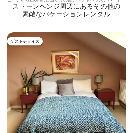
ストーンヘンジ⁠周⁠辺⁠に⁠あ⁠るそ⁠の⁠他⁠の
素⁠敵⁠なバ⁠ケ⁠ー⁠シ⁠ョ⁠ン⁠レ⁠ン⁠タ⁠ル
ゲストチョイス
ゲストチョイス