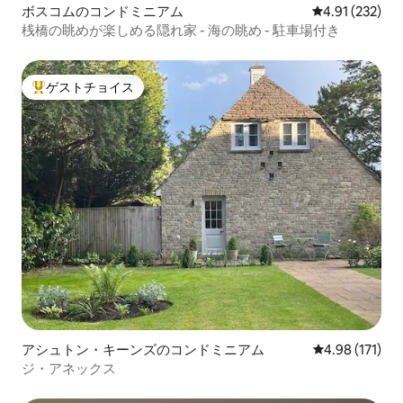
ボスコムのコンドミニアム
レビュー232件
4.91 (232)
桟橋の眺めが楽しめる隠れ家 - 海の眺め - 駐車場付き
ゲストチョイス
大好評のゲストチョイスです。
アシュトン・キーンズのコンドミニアム
レビュー171件
4.98 (171)
ジ・アネックス