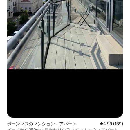
ボーンマスのマンション・アパート
レビュー189件
4.99 (189)
ビーチから250mの日当たりの良いペントハウスアパート