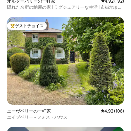
オルダーバリーの一軒家
レビュー192件
4.92 (192)
隠れた名所の納屋の家 | ラグジュアリーな生活 | 市街地まで
数分
ゲストチョイス
大好評のゲストチョイスです。
エーヴベリーの一軒家
レビュー106件
4.92 (106)
エイブベリー - フォス・ハウス