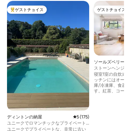
ゲストチョイス
ゲストチョイス
大好評のゲストチョイスです。
ゲストチョイス
ソールズベリーの
ハウス
ストーンヘンジ近
寝室1部屋の一軒家
寝室1室の自炊式
ッチンにはオーブ
庫/冷凍庫、食器
す。紅茶、コーヒ
油が用意されています。 全室
ヒーティング パリッとした白いリネンと
ふわふわのタオル
なダブルのHypn
ディントンの納屋
レビュー175件、5つ星中5
5 (175)
室には床暖房とタ
ユニークでロマンチックなプライベート
ます。 テーブルと椅子を備えた専用の中
なラグジュアリーな田舎の隠れ家
ユニークでプライベートな、非常に古い
庭もあります。 リクエストに応じて、1泊