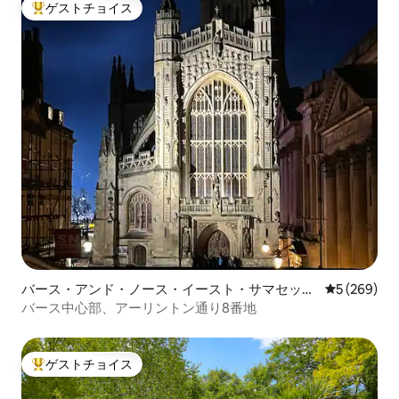
ゲストチョイス
大好評のゲストチョイスです。
バース・アンド・ノース・イースト・サマセット
レビュー26
5 (269)
のコンドミニアム
バース中心部、アーリントン通り8番地
ゲストチョイス
大好評のゲストチョイスです。