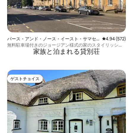
バース・アンド・ノース・イースト・サマセ
レビュー572件
4.94 (572)
ットのコンドミニアム
無料駐車場付きのジョージアン様式の家のスタイリッシュ
家族と泊まれる貸別荘
なスイート
ゲストチョイス
ゲストチョイス