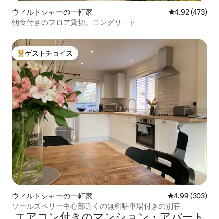
ウィルトシャーの一軒家
レビュー473件
4.92 (473)
朝食付きのフロア貸切、ロングリート
ゲストチョイス
大好評のゲストチョイスです。
ウィルトシャーの一軒家
レビュー303件
4.99 (303)
ソールズベリー中心部近くの無料駐車場付きの別荘
エアコン付きのマンション・アパート