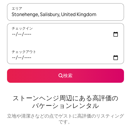
エリア
検索結果が表示されたら、上下の矢印キーを使って移動するか、
チェックイン
チェックアウト
検索
ストーンヘンジ⁠周⁠辺⁠に⁠あ⁠る高⁠評⁠価⁠の
バ⁠ケ⁠ー⁠シ⁠ョ⁠ン⁠レ⁠ン⁠タ⁠ル
立地や清潔さなどの点でゲストに高評価のリスティング
です。