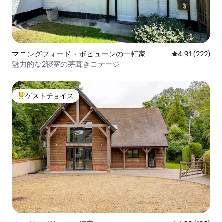
マニングフォード・ボヒューンの一軒家
レビュー222件
4.91 (222)
魅力的な2寝室の茅葺きコテージ
ゲストチョイス
大好評のゲストチョイスです。