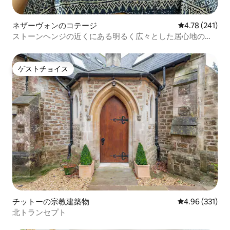
ネザーヴォンのコテージ
レビュー241件
4.78 (241)
ストーンヘンジの近くにある明るく広々とした居心地の良
いコテージ
ゲストチョイス
ゲストチョイス
チットーの宗教建築物
レビュー331件
4.96 (331)
北トランセプト