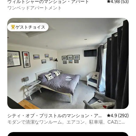
ウィルトシャーのマンション・アパート
レビュー53件
4.98 (53)
ワンベッドアパートメント
ゲストチョイス
大好評のゲストチョイスです。
シティ・オブ・ブリストルのマンション・アパ
レビュー292
4.9 (292)
ート
モダンで清潔なワンルーム。エアコン、駐車場。CAZには
ありません。