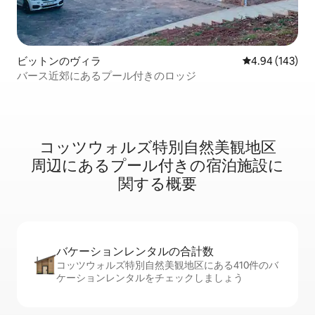
ビットンのヴィラ
レビュー143件
4.94 (143)
バース近郊にあるプール付きのロッジ
コッツウォルズ特別自然美観地区
周⁠辺⁠にあ⁠るプ⁠ー⁠ル⁠付⁠き⁠の宿⁠泊⁠施⁠設⁠に
関⁠す⁠る概⁠要
バケーションレ⁠ン⁠タ⁠ル⁠の合⁠計⁠数
コッツウォルズ特別自然美観地区にある410件のバ
ケーションレンタルをチェックしましょう