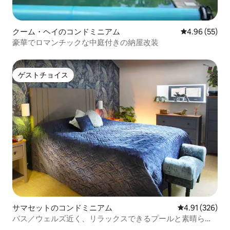
クーム・ヘイのコンドミニアム
レビュー55件
4.96 (55)
豪華でロマンチックな中庭付きの納屋改装
ゲストチョイス
ゲストチョイス
サマセットのコンドミニアム
レビュー326件
4.91 (326)
バス／ウェルズ近く、リラックスできるプールと素晴らし
い地元パブ