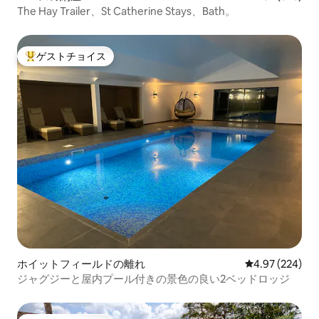
The Hay Trailer、St Catherine Stays、Bath。
ゲストチョイス
大好評のゲストチョイスです。
ホイットフィールドの離れ
レビュー224件
4.97 (224)
ジャグジーと屋内プール付きの景色の良い2ベッドロッジ