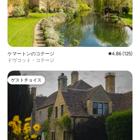
ケマートンのコテージ
レビュー125件
4.86 (125)
ドヴコット・コテージ
ゲストチョイス
ゲストチョイス