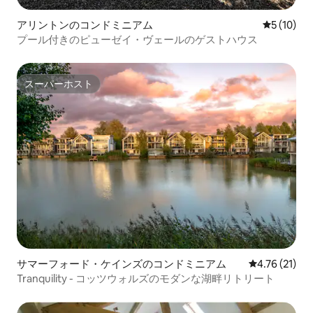
アリントンのコンドミニアム
レビュー1
5 (10)
プール付きのピューゼイ・ヴェールのゲストハウス
スーパーホスト
スーパーホスト
サマーフォード・ケインズのコンドミニアム
レビュー21件
4.76 (21)
Tranquility - コッツウォルズのモダンな湖畔リトリート