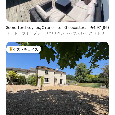
Somerford Keynes, Cirencester, Gloucesters
レビュー86件
4.97 (86)
hireのコンドミニアム
リード・ウォーブラー HM111 ペントハウス レイク リトリー
ト & スパ
ゲストチョイス
大好評のゲストチョイスです。