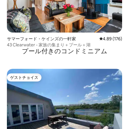
サマーフォード・ケインズの一軒家
レビュー176件
4.89 (176)
43 Clearwater - 家族の集まり＋プール＋湖
プール付きのコンドミニアム
ゲストチョイス
ゲストチョイス