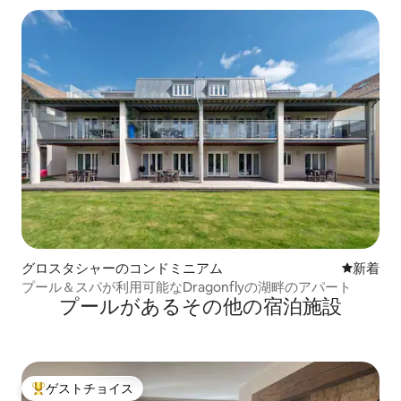
グロスタシャーのコンドミニアム
新しい宿
新着
プール＆スパが利用可能なDragonflyの湖畔のアパート
プールがあるその他の宿泊施設
ゲストチョイス
大好評のゲストチョイスです。