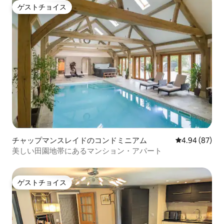
ゲストチョイス
ゲストチョイス
チャップマンスレイドのコンドミニアム
レビュー87件
4.94 (87)
美しい田園地帯にあるマンション・アパート
ゲストチョイス
ゲストチョイス