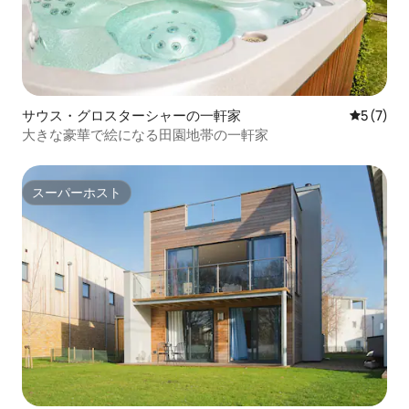
サウス・グロスターシャーの一軒家
レビュー
5 (7)
大きな豪華で絵になる田園地帯の一軒家
スーパーホスト
スーパーホスト