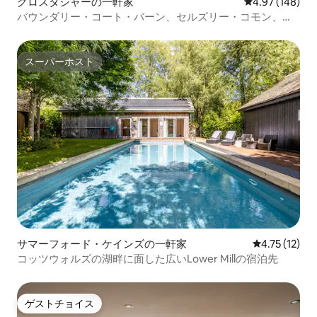
グロスタシャーの一軒家
レビュー148件
4.97 (148)
バウンダリー・コート・バーン、セルズリー・コモン、ス
トラウド
スーパーホスト
スーパーホスト
サマーフォード・ケインズの一軒家
レビュー12件
4.75 (12)
コッツウォルズの湖畔に面した広いLower Millの宿泊先
ゲストチョイス
ゲストチョイス