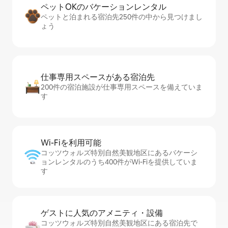
ペットOKのバ⁠ケ⁠ー⁠シ⁠ョ⁠ンレ⁠ン⁠タ⁠ル
ペットと泊まれる宿泊先250件の中から見つけまし
ょう
仕事専用ス⁠ペ⁠ー⁠スがあ⁠る宿⁠泊⁠先
200件の宿泊施設が仕事専用スペースを備えていま
す
Wi-Fiを利⁠用⁠可⁠能
コッツウォルズ特別自然美観地区にあるバケーシ
ョンレンタルのうち400件がWi-Fiを提供していま
す
ゲストに人⁠気⁠のア⁠メ⁠ニ⁠テ⁠ィ・設⁠備
コッツウォルズ特別自然美観地区にある宿泊先で