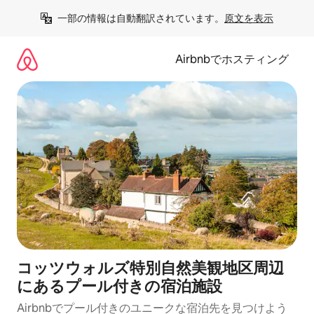
コ
一部の情報は自動翻訳されています。
原文を表示
ン
テ
ン
Airbnbでホスティング
ツ
に
ス
キ
ッ
プ
コッツウォルズ特別自然美観地区周辺
にあるプール付きの宿泊施設
Airbnbでプール付きのユニークな宿泊先を見つけよう