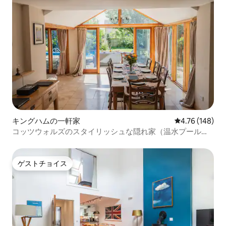
キングハムの一軒家
レビュー148件
4.76 (148)
コッツウォルズのスタイリッシュな隠れ家（温水プール付
き、8名様まで宿泊可能）
ゲストチョイス
ゲストチョイス