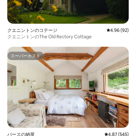
クエニントンのコテージ
レビュー92件
4.96 (92)
クエニントンのThe Old Rectory Cottage
スーパーホスト
スーパーホスト
バースの納屋
レビュー545件
4.87 (545)