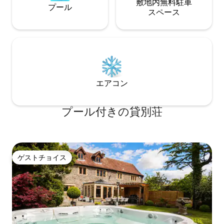
敷地内無料駐⁠車
プール
ス⁠ペ⁠ー⁠ス
エアコン
プール付きの貸別荘
ゲストチョイス
ゲストチョイス