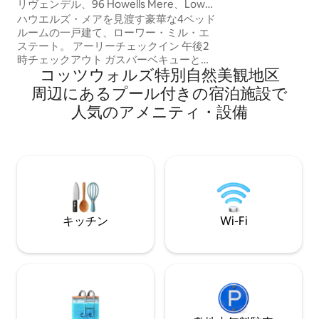
一軒家
リヴェンデル、96 Howells Mere、Lower
めの遮光ブライン
Mill Estate
ハウエルズ・メアを見渡す豪華な4ベッド
小さなソファベッ
ルームの一戸建て、ローワー・ミル・エ
テムズ川沿いのゴ
ステート。 アーリーチェックイン 午後2
ずか数分で行ける
時チェックアウト ガスバーベキューと座
屋外座席エリアを
コッツウォルズ特別自然美観地区
れるスペースがある3つの屋外プライベー
ックスできます。
トデッキ。 8名様用の座席と薪を燃やす
周⁠辺⁠にあ⁠るプ⁠ー⁠ル⁠付⁠き⁠の宿⁠泊⁠施⁠設⁠で
暖炉を備えた広いラウンジ。最大10名様
人⁠気⁠のア⁠メ⁠ニ⁠テ⁠ィ・設⁠備
が着席できるダイニングテーブル。設
備・器具のそろったキッチン。 スパプー
ルやその他のレジャー施設のご利用が含
まれています。テニスコートやBallihooレ
ストランの近くという便利なロケーショ
ン。 宿泊施設の前に4台分の駐車スペー
スがあります。湖に直接アクセスできる
専用桟橋 ジャグジーは追加料金でご利用
キッチン
Wi-Fi
いただけます。