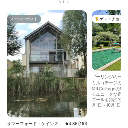
です。
スーパーホスト
ゲストチョイス
スーパーホスト
大好評のゲストチ
ゴーリングの一軒
ミルコテージのプ
Mill Cottageの
るユニークな宿泊
プールを独占的に利
月1日～10月1日、2
日）。テムズ川沿
フェやレストラン
で簡単にアクセス
サマーフォード・ケインズの
レビュー110件、5つ星中4.86
4.86 (110)
ッドルームの宿泊