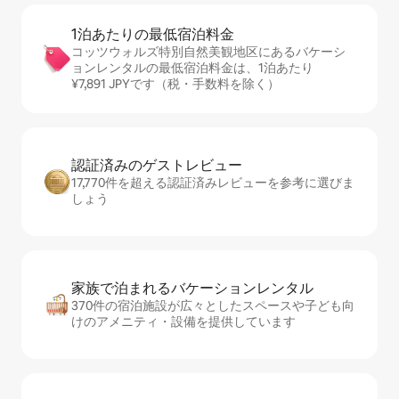
1泊あたりの最⁠低⁠宿⁠泊⁠料⁠金
コッツウォルズ特別自然美観地区にあるバケーシ
ョンレンタルの最低宿泊料金は、1泊あたり
¥7,891 JPYです（税・手数料を除く）
認証済みのゲ⁠ス⁠ト⁠レ⁠ビ⁠ュ⁠ー
17,770件を超える認証済みレビューを参考に選びま
しょう
家族で泊まれるバ⁠ケ⁠ー⁠シ⁠ョ⁠ンレ⁠ン⁠タ⁠ル
370件の宿泊施設が広々としたスペースや子ども向
けのアメニティ・設備を提供しています