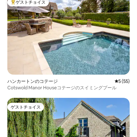
ゲストチョイス
大好評のゲストチョイスです。
ハンカートンのコテージ
レビュー5
5 (55)
Cotswold Manor Houseコテージのスイミングプール
ゲストチョイス
ゲストチョイス