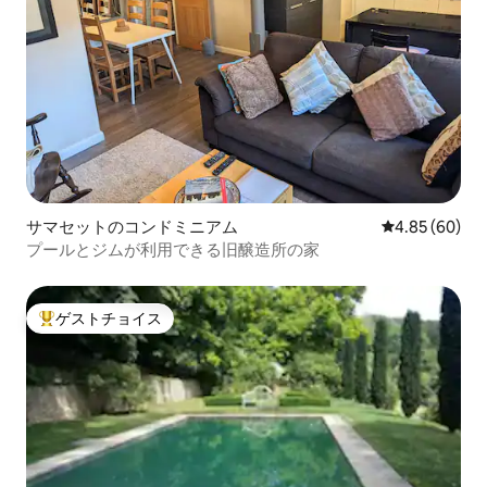
サマセットのコンドミニアム
レビュー60件
4.85 (60)
プールとジムが利用できる旧醸造所の家
ゲストチョイス
大好評のゲストチョイスです。