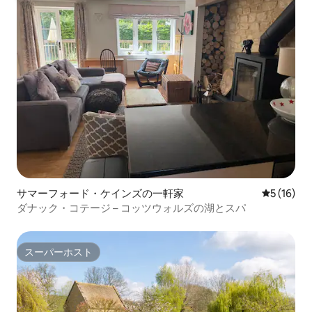
サマーフォード・ケインズの一軒家
レビュー1
5 (16)
ダナック・コテージ – コッツウォルズの湖とスパ
スーパーホスト
スーパーホスト