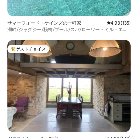
サマーフォード・ケインズの一軒家
レビュー135件
4.93 (135)
湖畔/ジャグジー/桟橋/プール/スパ/ローワー・ミル・エス
テート
ゲストチョイス
大好評のゲストチョイスです。