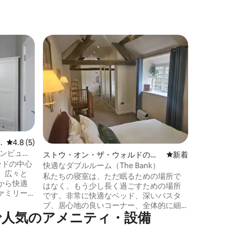
ウスター
アップステ
ブロード
中心部の
徒歩わずか
の高級ル
で、非常
に最適な
フロント
ナルの梁
レビュー5件、5つ星中4.8つ星の平均評価
4.8 (5)
グサイズ
デンビュー
ストウ・オン・ザ・ウォルドのホ
新しい宿泊先
新着
なシャワ
ォードの中心
テル客室
えた専用
快適なダブルルーム（The Bank）
。広々と
滞在に必
私たちの寝室は、ただ眠るための場所で
から快適
す。
はなく、もう少し長く過ごすための場所
ァミリー
です。非常に快適なベッド、深いバスタ
をご用意
ブ、居心地の良いコーナー、全体的に細
⁠のア⁠メ⁠ニ⁠テ⁠ィ⁠・設⁠備
やかな心配りが感じられます。 建物の古
広々とし
い骨組みに合わせた、居心地の良い隠れ