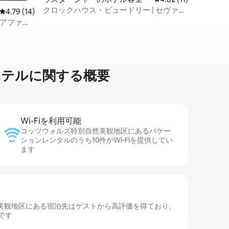
クロックハウス・ビュードリー | セヴァー
レビュー14件、5つ星中4.79つ星の平均評価
4.79 (14)
ン・スイート
リアファミ
⁠ルに関⁠す⁠る概⁠要
Wi-Fiを利⁠用⁠可⁠能
コッツウォルズ特別自然美観地区にあるバケー
ションレンタルのうち10件がWi-Fiを提供してい
ます
美観地区にある宿泊先はゲストから高評価を得ており、
です