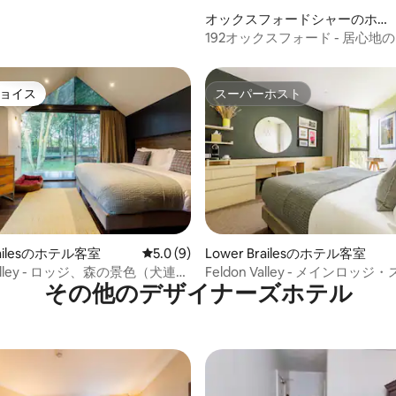
オックスフォードシャーのホテ
ル客室
192オックスフォード - 居心地
ンルーム
ョイス
スーパーホスト
ョイス
スーパーホスト
4.78つ星の平均評価
railesのホテル客室
レビュー9件、5つ星中5.0つ星の平均評価
5.0 (9)
Lower Brailesのホテル客室
 Valley - ロッジ、森の景色（犬連れ
Feldon Valley - メインロッ
その他のデザイナーズホテル
ドルーム（ペットの連れ込み禁