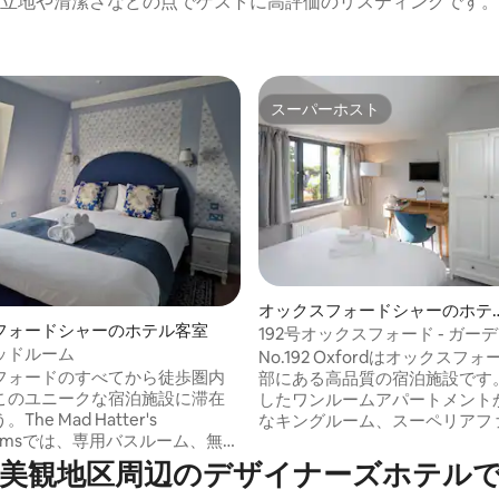
立地や清潔さなどの点でゲストに高評価のリスティングです。
スーパーホスト
スーパーホスト
4.83つ星の平均評価
オックスフォードシャーのホテ
フォードシャーのホテル客室
ル客室
192号オックスフォード - ガー
ッドルーム
キングルーム
No.192 Oxfordはオックスフ
フォードのすべてから徒歩圏内
部にある高品質の宿泊施設です
このユニークな宿泊施設に滞在
したワンルームアパートメント
he Mad Hatter's
なキングルーム、スーペリアフ
roomsでは、専用バスルーム、無料
ルームまで、さまざまなお部屋
-Fi、モダンなアメニティ・設備
しております。 ガーデンビューキングル
周辺のデ⁠ザ⁠イ⁠ナ⁠ー⁠ズホ⁠テ⁠ルで人⁠気
、大人専用の客室を提供してい
ームは、快適なキングルームの