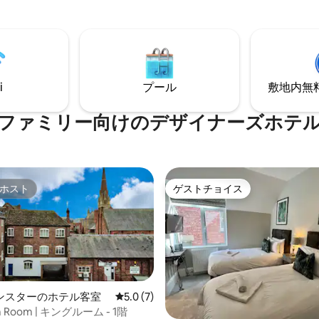
客室には冷蔵庫、テレビ、ワー
た、明るく、風通しの良いバー
が備わっており、快適な滞在を
で、デスクスペースと快適な座
ます。敷地内のバーでは、夜の
されています。これらのお部屋
しめる、テーマに沿った楽しい
オックスフォードの趣のあるタ
提供しています。その他の施設
スの庭の素晴らしい景色を眺め
ラオケルームやライブミュージ
でき、日が暮れるとゴージャス
場があります。カップルからは
光が差し込みます。
i
プール
敷地内無料駐
く評価され、8.8の評価を獲得し
！
ファミリー向⁠け⁠のデ⁠ザ⁠イ⁠ナ⁠ー⁠ズホ⁠テ⁠
ホスト
ゲストチョイス
ホスト
ゲストチョイス
ンスターのホテル客室
レビュー7件、5つ星中5.0つ星の平均評価
5.0 (7)
m Room | キングルーム - 1階
3.86つ星の平均評価