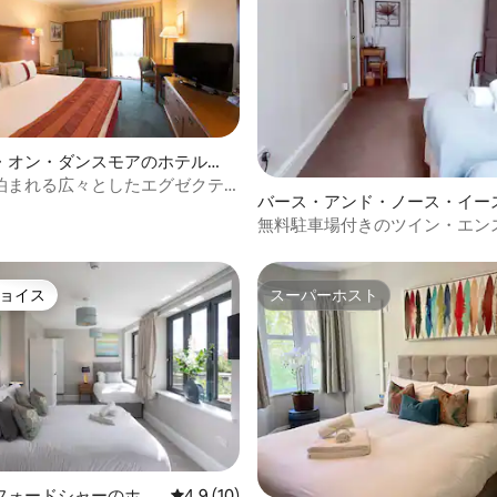
・オン・ダンスモアのホテル客
泊まれる広々としたエグゼクテ
バース・アンド・ノース・イー
ム
マセットのホテル客室
無料駐車場付きのツイン・エン
ョイス
スーパーホスト
ョイス
スーパーホスト
4.85つ星の平均評価
フォードシャーのホテ
レビュー10件、5つ星中4.9つ星の平均評価
4.9 (10)