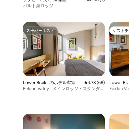
バルト海ロッジ
スーパーホスト
ゲストチ
スーパーホスト
ゲストチ
Lower Brailesのホテル客室
レビュー68件、5つ星中
4.78 (68)
Lower B
Feldon Valley - メインロッジ・スタンダー
Feldon
ドルーム（ペットの連れ込み禁止）
可）