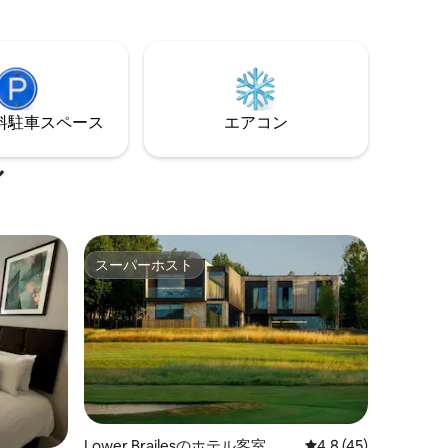
ジョン
家的なお部屋から、より広々とした隠れ
席が追加
家的なお部屋まで、あらゆる形や広さの
からは、
お部屋があるので、ご希望にぴったり合
ウンハウ
うお部屋をお選びになることをおすすめ
ることが
します。ここには型どおりのレイアウト
な黄金の
はありません。ゆっくりとリラックス
⁠車ス⁠ペ⁠ー⁠ス
エアコン
し、しばらく滞在できるように設計され
た個別のお部屋だけです。
ル
スーパーホスト
スーパーホスト
Lower Brailesのホテル客室
レビュー45件、5つ
4.8 (45)