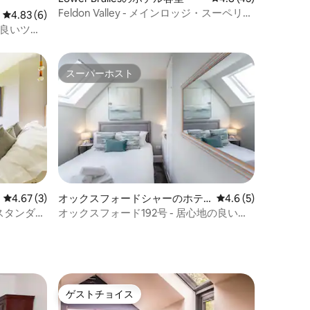
Feldon Valley - メインロッジ・スーペリア
レビュー6件、5つ星中4.83つ星の平均評価
4.83 (6)
ルーム（ペットの連れ込み禁止）
の良いツイ
スーパーホスト
スーパーホスト
レビュー3件、5つ星中4.67つ星の平均評価
4.67 (3)
オックスフォードシャーのホテ
レビュー5件、5つ星
4.6 (5)
ル客室
ジ・スタンダー
オックスフォード192号 - 居心地の良いキ
止）
ングルーム
ゲストチョイス
ゲストチョイス