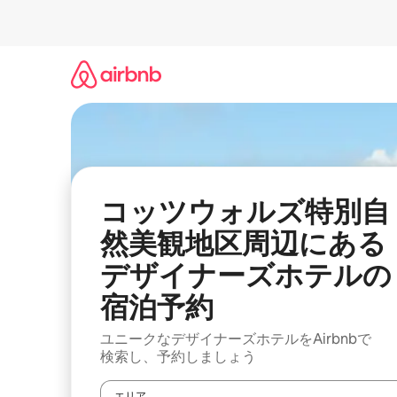
コ
ン
テ
ン
ツ
に
ス
キ
ッ
プ
コッツウォルズ特別自
然美観地区周辺にあ⁠る
デ⁠ザ⁠イ⁠ナ⁠ー⁠ズホ⁠テ⁠ルの
宿⁠泊⁠予⁠約
ユニークなデ⁠ザ⁠イ⁠ナ⁠ー⁠ズホ⁠テ⁠ル⁠をAirbnb⁠で
検⁠索⁠し⁠、予⁠約し⁠ま⁠し⁠ょ⁠う
エリア