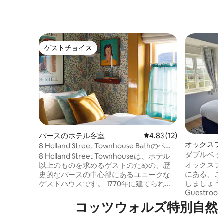
ゲストチョイス
ゲストチョイス
バースのホテル客室
レビュー12件、5つ星中
4.83 (12)
オックス
8 Holland Street Townhouse Bathのベッ
ダブルベ
ドルーム3
8 Holland Street Townhouseは、ホテル
オックス
以上のものを求めるゲストのための、歴
にある、
史的なバースの中心部にあるユニークな
しましょう。T
ゲストハウスです。 1770年に建てられ、8
Guest
Holland Streetのデザインチームによって
の高速Wi
巧みに修復されたこのタウンハウスに
コッツウォルズ特別自然美観地区
を備えた
は、それぞれユニークな特徴を持つ3つの