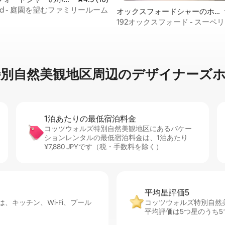
ford - 庭園を望むファミリールーム
オックスフォードシャーのホ
テル客室
192オックスフォード - スーペ
リールーム
然美観地区周辺のデ⁠ザ⁠イ⁠ナ⁠ー⁠ズホ⁠テ
1泊あたりの最⁠低⁠宿⁠泊⁠料⁠金
コッツウォルズ特別自然美観地区にあるバケー
ションレンタルの最低宿泊料金は、1泊あたり
¥7,880 JPYです（税・手数料を除く）
平均星評価5
キッチン、Wi-Fi、プール
コッツウォルズ特別自然
平均評価は5つ星のうち5