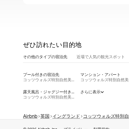
ぜひ訪⁠れ⁠た⁠い目⁠的⁠地
その他のタ⁠イ⁠プ⁠の宿⁠泊⁠先
近場で人気の観光スポット
プール付きの宿泊先
マンション・アパート
コッツウォルズ特別自然美観地区
コッ
露天風呂・ジャグジー付きの宿泊施設
さらに表示
コッツウォルズ特別自然美観地区
Airbnb
英国
イングランド
コッツウォルズ特別自