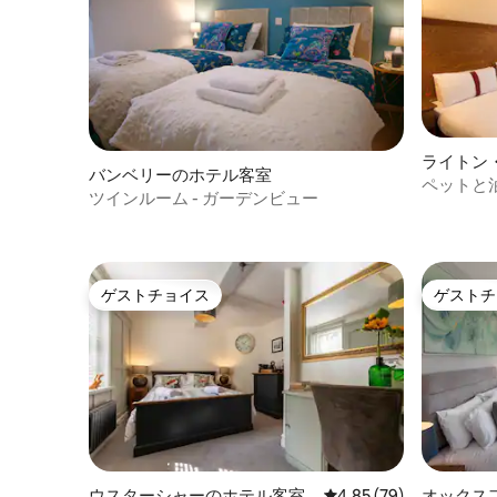
ライトン
バンベリーのホテル客室
室
ペットと
ツインルーム - ガーデンビュー
ィブルー
ゲストチョイス
ゲストチ
ゲストチョイス
ゲストチ
ウスターシャーのホテル客室
レビュー79件、5つ星中
4.85 (79)
オックス