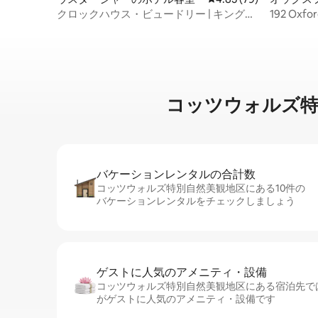
ル客室
クロックハウス・ビュードリー | キングル
192 Ox
ーム
コッツウォルズ特別自
バケーションレ⁠ン⁠タ⁠ル⁠の合⁠計⁠数
コッツウォルズ特別自然美観地区にある10件の
バケーションレンタルをチェックしましょう
ゲストに人⁠気⁠のア⁠メ⁠ニ⁠テ⁠ィ・設⁠備
コッツウォルズ特別自然美観地区にある宿泊先では、
がゲストに人気のアメニティ・設備です