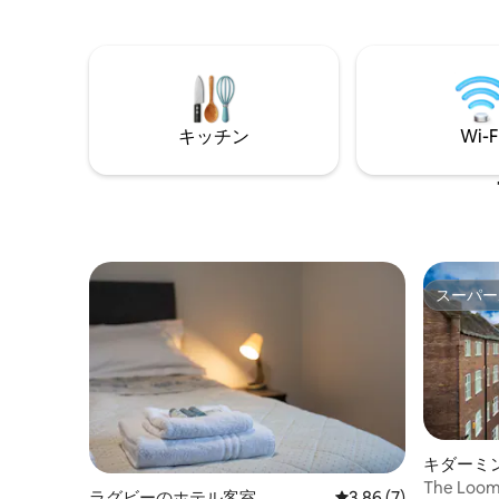
ます。各
豪華なベッドルームスイートがありま
ドローブ
す。 スイート3は、芸術品で飾られた居心
お約束し
地のよい専用ベッドルームと専用バスル
お酒を楽
ームを備えています。 滞在中は、広々と
雰囲気を
した共用スペースでくつろいでくださ
には、カ
い。広々としたリビングとブロックスト
ックの会
リートを見下ろすモーニングルームをご
キッチン
Wi-F
立地が高
利用いただけます。
ています
スーパー
スーパー
キダーミ
The Loo
ラグビーのホテル客室
レビュー7件、5つ星中
3.86 (7)