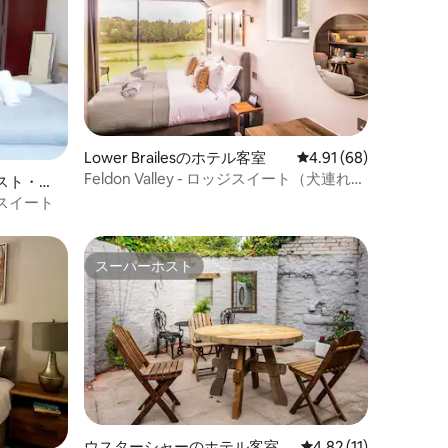
Lower Brailesのホテル客室
レビュー68件、5つ星
4.91 (68)
Feldon Valley - ロッジスイート（犬連れ
スト・サ
可）
スイート
スーパーホスト
スーパーホスト
ウスターシャーのホテル客室
レビュー11件、5つ星
4.82 (11)