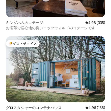
キングハムのコテージ
レビュー335件
4.98 (335)
お洒落で居心地の良いコッツウォルドのコテージです
ゲストチョイス
大好評のゲストチョイスです。
グロスタシャーのコンテナハウス
レビュー136件
4.96 (136)