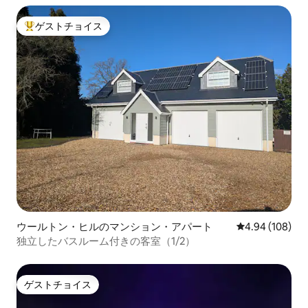
ゲストチョイス
大好評のゲストチョイスです。
ウールトン・ヒルのマンション・アパート
レビュー108件
4.94 (108)
独立したバスルーム付きの客室（1/2）
ゲストチョイス
ゲストチョイス