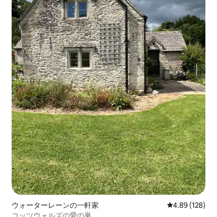
ウォーターレーンの一軒家
レビュー128件
4.89 (128)
コッツウォルズの愛の巣