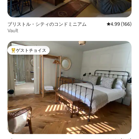
ブリストル・シティのコンドミニアム
レビュー166件
4.99 (166)
Vault
ゲストチョイス
大好評のゲストチョイスです。