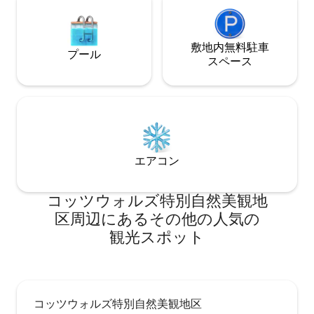
敷地内無料駐⁠車
プール
ス⁠ペ⁠ー⁠ス
エアコン
コッツウォルズ特別自然美観地
区⁠周⁠辺⁠に⁠あ⁠るそ⁠の⁠他⁠の人⁠気⁠の
観⁠光⁠ス⁠ポ⁠ッ⁠ト
コッツウォルズ特別自然美観地区