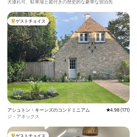
犬連れ可、駐車場と庭付きの歴史的な豪華な宿泊先
ゲストチョイス
大好評のゲストチョイスです。
アシュトン・キーンズのコンドミニアム
レビュー171件
4.98 (171)
ジ・アネックス
ゲストチョイス