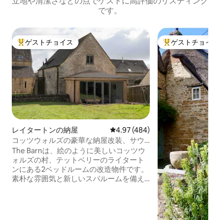
立地や清潔さなどの点でゲストに高評価のリスティング
です。
ゲストチョイス
ゲストチョイス
大好評のゲストチョイスです。
大好評のゲストチ
レイタートンの納屋
レビュー484件、5つ星中4.97
4.97 (484)
コッツウォルズの豪華な納屋改装、サウ
ナ／スパ付き
The Barnは、絵のように美しいコッツウ
ォルズの村、テットベリーのライタート
ンにある2ベッドルームの改造物件です。
素朴な雰囲気と新しいスパルームを備え
ています。納屋には、両方にウェットル
ームの専用バスルームが付いた大きな寝
室が2つあり、1つには独立したバスタブ
が付いています。各寝室にはキングサイ