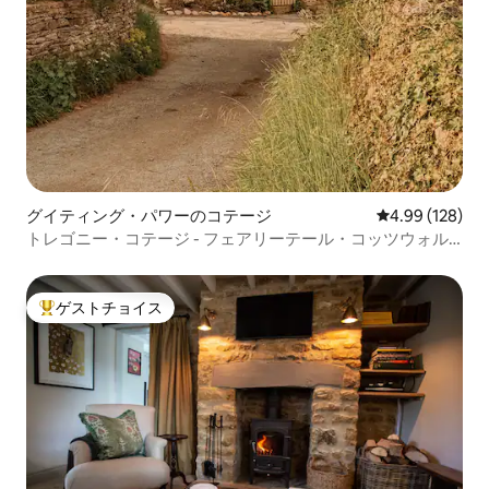
グイティング・パワーのコテージ
レビュー128件
4.99 (128)
トレゴニー・コテージ - フェアリーテール・コッツウォル
ド・コテージ
ゲストチョイス
大好評のゲストチョイスです。