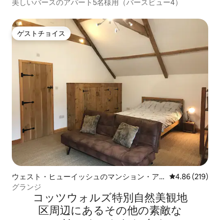
美しいバースのアパート5名様用（バースビュー4）
ゲストチョイス
ゲストチョイス
ウェスト・ヒューイッシュのマンション・ア
レビュー219件
4.86 (219)
パート
グランジ
コッツウォルズ特別自然美観地
区⁠周⁠辺⁠に⁠あ⁠るそ⁠の⁠他⁠の素⁠敵⁠な