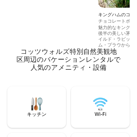
ズのベッドとシングルのラブチェアソフ
ァベッドがあります。それぞれにスマー
キングハムのコテ
トテレビが備わっています。リビングエ
リアと寝室にはGigaclear300mbsのWi-Fi
チョコレートボッ
があります。 床暖房 行儀のよい犬は大歓
葺きのコテージ
魅力的なキングハ
迎です。 囲まれた庭。パーティー/女子会
後半の美しい茅葺
は厳禁です
イルド・ラビット
ム・プラウから徒
コッツウォルズ特別自然美観地
す。 コテージの真向かいに無料駐車場が
たくさんあります
区⁠周⁠辺⁠のバ⁠ケ⁠ー⁠シ⁠ョ⁠ン⁠レ⁠ン⁠タ⁠ル⁠で
な村のお店もあり
人⁠気⁠のア⁠メ⁠ニ⁠テ⁠ィ⁠・⁠設⁠備
ージは、ハウス・
マガジンやコンデ
も取り上げられて
のような宿泊施設
ォード・オーガニ
ップ、レストラン
って徒歩わずか25
キッチン
Wi-Fi