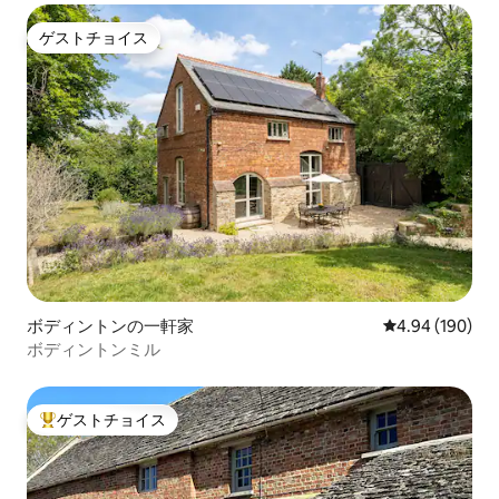
ゲストチョイス
ゲストチョイス
ボディントンの一軒家
レビュー190件
4.94 (190)
ボディントンミル
ゲストチョイス
大好評のゲストチョイスです。