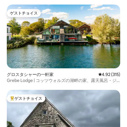
グハウスでの暖炉
ゲストチョイス
ゲストチョイス
グロスタシャーの一軒家
レビュー315件
4.92 (315)
Grebe Lodge | コッツウォルズの湖畔の家、露天風呂・ジ
ャグジー、カヤック
ゲストチョイス
大好評のゲストチョイスです。