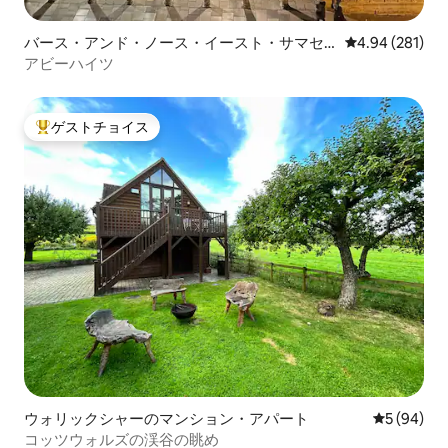
バース・アンド・ノース・イースト・サマセ
レビュー281件
4.94 (281)
ットのマンション・アパート
アビーハイツ
ゲストチョイス
大好評のゲストチョイスです。
ウォリックシャーのマンション・アパート
レビュー9
5 (94)
コッツウォルズの渓谷の眺め