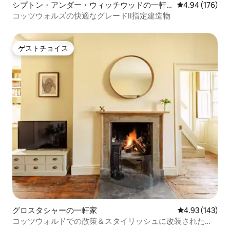
シプトン・アンダー・ウィッチウッドの一軒
レビュー176件
4.94 (176)
家
コッツウォルズの快適なグレードII指定建造物
ゲストチョイス
ゲストチョイス
グロスタシャーの一軒家
レビュー143件
4.93 (143)
コッツウォルドでの散策＆スタイリッシュに改装されたロ