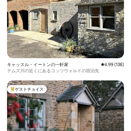
キャッスル・イートンの一軒家
レビュー138件
4.99 (138)
テムズ川の近くにあるコッツウォルドの宿泊先
ゲストチョイス
大好評のゲストチョイスです。