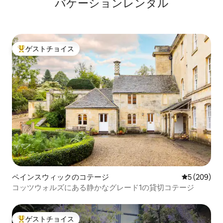
バ⁠ケ⁠ー⁠シ⁠ョ⁠ン⁠レ⁠ン⁠タ⁠ル
ゲストチョイス
大好評のゲストチョイスです。
ペインスウィックのコテージ
レビュー20
5 (209)
コッツウォルズにある静かなグレード1の貸切コテージ
ゲストチョイス