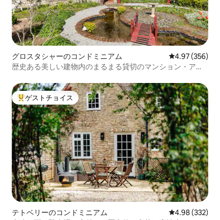
グロスタシャーのコンドミニアム
レビュー356件
4.97 (356)
歴史ある美しい建物内のまるまる貸切のマンション・アパ
ート
ゲストチョイス
大好評のゲストチョイスです。
テトベリーのコンドミニアム
レビュー332件
4.98 (332)