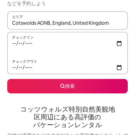
な⁠ど⁠を予⁠約⁠し⁠よ⁠う
エリア
検索結果が表示されたら、上下の矢印キーを使って移動するか、
チェックイン
チェックアウト
検索
コッツウォルズ特別自然美観地
区⁠周⁠辺⁠に⁠あ⁠る高⁠評⁠価⁠の
バ⁠ケ⁠ー⁠シ⁠ョ⁠ン⁠レ⁠ン⁠タ⁠ル