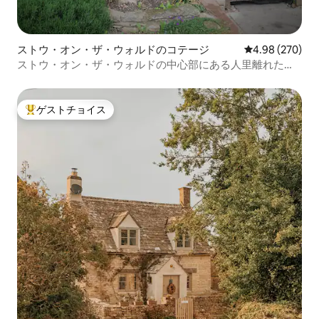
ストウ・オン・ザ・ウォルドのコテージ
レビュー270件
4.98 (270)
ストウ・オン・ザ・ウォルドの中心部にある人里離れたコ
テージ
ゲストチョイス
大好評のゲストチョイスです。