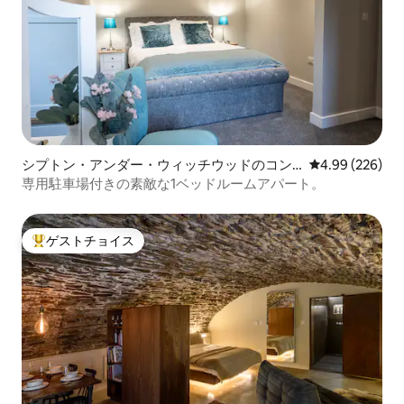
シプトン・アンダー・ウィッチウッドのコン
レビュー226件
4.99 (226)
ドミニアム
専用駐車場付きの素敵な1ベッドルームアパート。
ゲストチョイス
大好評のゲストチョイスです。