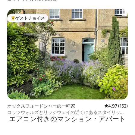
ゲストチョイス
大好評のゲストチョイスです。
オックスフォードシャーの一軒家
レビュー152件
4.97 (152)
コッツウォルズとリッジウェイの近くにあるスタイリッシ
エアコン付きのマンション・アパート
ュなRegencyコテージ