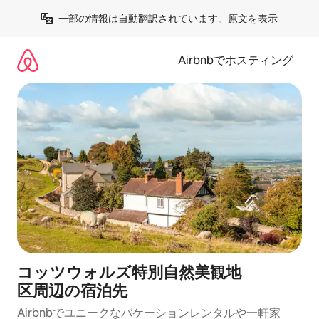
コ
一部の情報は自動翻訳されています。
原文を表示
ン
テ
ン
Airbnbでホスティング
ツ
に
ス
キ
ッ
プ
コッツウォルズ特別自然美観地
区⁠周⁠辺⁠の宿⁠泊⁠先
Airbnbでユニークなバ⁠ケ⁠ー⁠シ⁠ョ⁠ンレ⁠ン⁠タ⁠ルや一⁠軒⁠家