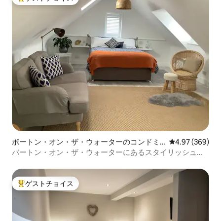
大好評のゲストチョイスです。
ボートン・オン・ザ・ウォーターのコンドミ
レビュー369件
4.97 (369)
ニアム
バートン・オン・ザ・ウォーターにあるスタイリッシュな
ワンルームアパート
ゲストチョイス
大好評のゲストチョイスです。