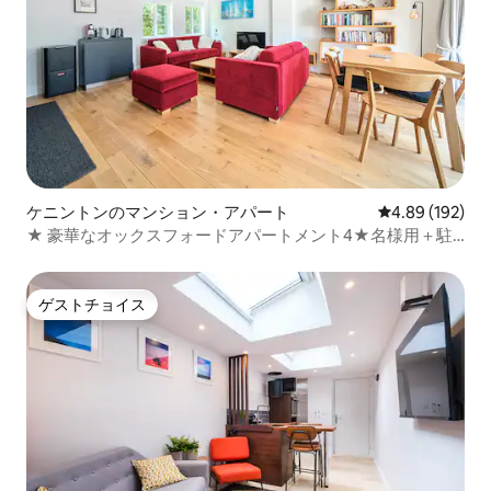
ケニントンのマンション・アパート
レビュー192件
4.89 (192)
★ 豪華なオックスフォードアパートメント4★名様用＋駐
車場
ゲストチョイス
ゲストチョイス