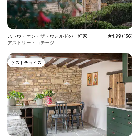
ストウ・オン・ザ・ウォルドの一軒家
レビュー156件
4.99 (156)
アストリー・コテージ
ゲストチョイス
ゲストチョイス