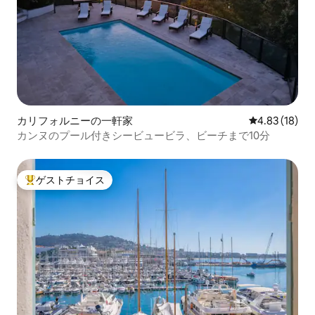
カリフォルニーの一軒家
レビュー18件
4.83 (18)
カンヌのプール付きシービュービラ、ビーチまで10分
ゲストチョイス
大好評のゲストチョイスです。