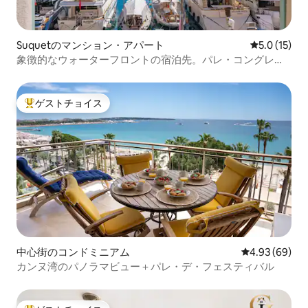
Suquetのマンション・アパート
レビュー15
5.0 (15)
象徴的なウォーターフロントの宿泊先。パレ・コングレか
ら数歩
ゲストチョイス
大好評のゲストチョイスです。
中心街のコンドミニアム
レビュー69件
4.93 (69)
カンヌ湾のパノラマビュー＋パレ・デ・フェスティバル