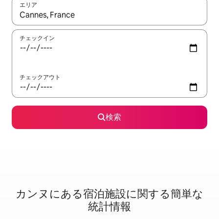
エリア
検索結果が表示されたら、上下の矢印キーを使って移動するか、
チェックイン
チェックアウト
検索
カンヌに⁠あ⁠る宿⁠泊⁠施⁠設⁠に関⁠す⁠る簡⁠単⁠な
統⁠計⁠情⁠報