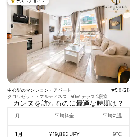
ゲストチョイス
大好評のゲストチョイスです。
中心街のマンション・アパート
レビュー21
5.0 (21)
クロワゼット・マルティネス - 50㎡ テラス 2寝室
カンヌを訪⁠れ⁠るの⁠に最⁠適⁠な時⁠期⁠は⁠？
月
平均料金
平均気温
1月
¥19,883 JPY
9°C