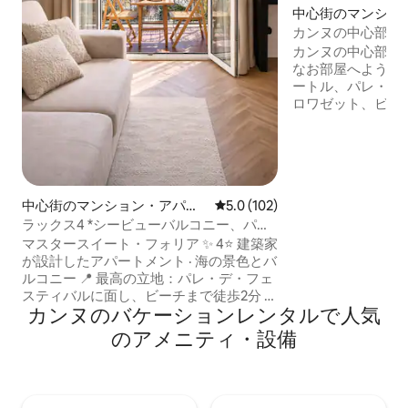
中心街のマンショ
ート
カンヌの中心部に
駐車場付き。
カンヌの中心部に
なお部屋へようこそ
ートル、パレ・デ
ロワゼット、ビーチ
す。 このワンル
ル、理想的なロケ
プルやおひとり様に最適
ていただけるところ
の良い家具と装飾 
中心街のマンション・アパー
レビュー102件、5つ星中5.0
5.0 (102)
えた超快適なベッ
ト
ラックス4 *シービューバルコニー、パレ
過ごせます – モダンなキ
＆ビーチから数歩
ングファン、Wi-
マスタースイート・フォリア ✨ 4⭐ 建築家
が設計したアパートメント · 海の景色とバ
ルコニー 📍 最高の立地：パレ・デ・フェ
スティバルに面し、ビーチまで徒歩2分 🛍
カンヌのバケーションレンタルで人気
ショップやレストランまで1分 🛏️ 寝室1室 ·
クイーンサイズベッド1台（ホテル並みの
のアメニティ・設備
快適さ）＋ソファーベッド1台 🛜 光ファ
イバーWi-Fi、スマートテレビ、
Netflix（ネットフリックス）、エアコン
🍽️ 設備の整ったキッチン（ネスプレッ