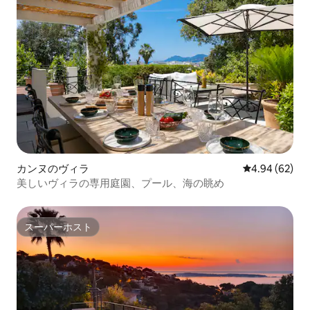
カンヌのヴィラ
レビュー62件
4.94 (62)
美しいヴィラの専用庭園、プール、海の眺め
スーパーホスト
スーパーホスト