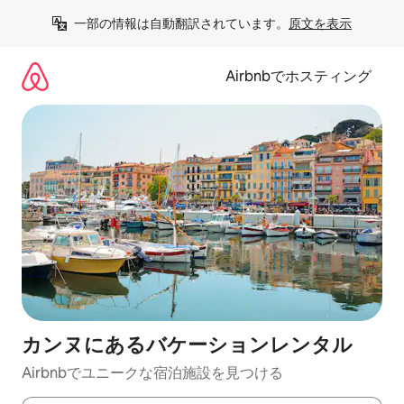
コ
一部の情報は自動翻訳されています。
原文を表示
ン
テ
ン
Airbnbでホスティング
ツ
に
ス
キ
ッ
プ
カンヌにあるバケーションレンタル
Airbnbでユニークな宿泊施設を見つける