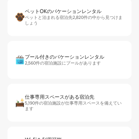
ペットOKのバ⁠ケ⁠ー⁠シ⁠ョ⁠ンレ⁠ン⁠タ⁠ル
ペットと泊まれる宿泊先2,820件の中から見つけま
しょう
プール付きのバ⁠ケ⁠ー⁠シ⁠ョ⁠ンレ⁠ン⁠タ⁠ル
2,560件の宿泊施設にプールがあります
仕事専用ス⁠ペ⁠ー⁠スがあ⁠る宿⁠泊⁠先
5,190件の宿泊施設が仕事専用スペースを備えてい
ます