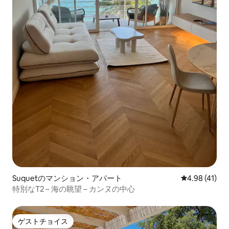
Suquetのマンション・アパート
レビュー41件
4.98 (41)
特別なT2 – 海の眺望 – カンヌの中心
ゲストチョイス
ゲストチョイス