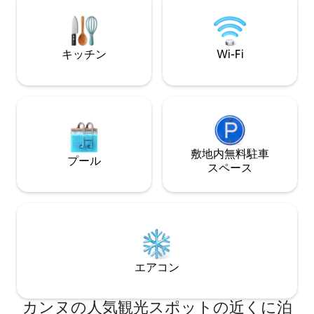
ソ）、コーヒー、お茶 🛁 ベッドリネン、
タオル、石鹸、シャンプー 🫧 ホテル並み
の水準でプロによる清掃 🔑 24時間365日
対応のセルフチェックイン ✔ ご要望に応
キッチン
Wi-Fi
じてアーリーチェックインとレイトチェ
ックアウトが可能
敷地内無料駐⁠車
プール
ス⁠ペ⁠ー⁠ス
エアコン
カンヌの人気観光スポットの近くに泊