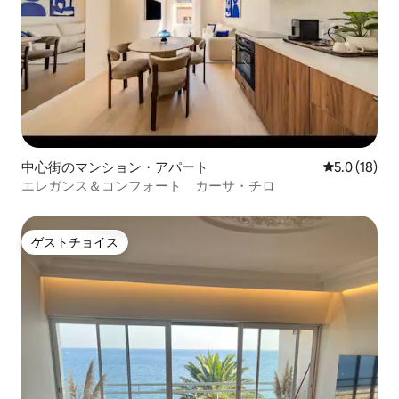
中心街のマンション・アパート
レビュー18
5.0 (18)
エレガンス＆コンフォート カーサ・チロ
ゲストチョイス
ゲストチョイス