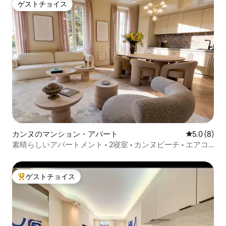
ゲストチョイス
ゲストチョイス
カンヌのマンション・アパート
レビュー8
5.0 (8)
素晴らしいアパートメント • 2寝室 • カンヌビーチ • エアコ
ン
ゲストチョイス
大好評のゲストチョイスです。