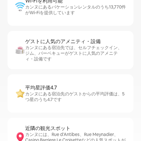
Wi-Fiを利⁠用⁠可⁠能
カンヌにあるバケーションレンタルのうち13,770件
がWi-Fiを提供しています
ゲストに人⁠気⁠のア⁠メ⁠ニ⁠テ⁠ィ・設⁠備
カンヌにある宿泊先では、セ⁠ル⁠フチ⁠ェ⁠ッ⁠ク⁠イ⁠ン、
ジム、バーベキューがゲストに人気のアメニテ
ィ・設備です
平均星評価4.7
カンヌにある宿泊先のゲストからの平均評価は、5
つ星のうち4.7です
近隣の観光ス⁠ポ⁠ッ⁠ト
カンヌには、Rue d'Antibes、Rue Meynadier、
Casino Barriere Le Croisetteなどの人気スポットが