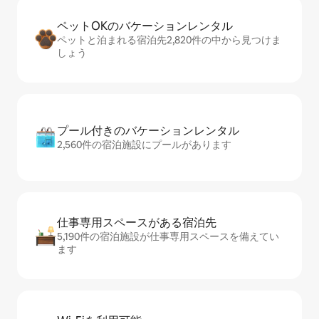
ペットOKのバ⁠ケ⁠ー⁠シ⁠ョ⁠ンレ⁠ン⁠タ⁠ル
ペットと泊まれる宿泊先2,820件の中から見つけま
しょう
プール付きのバ⁠ケ⁠ー⁠シ⁠ョ⁠ンレ⁠ン⁠タ⁠ル
2,560件の宿泊施設にプールがあります
仕事専用ス⁠ペ⁠ー⁠スがあ⁠る宿⁠泊⁠先
5,190件の宿泊施設が仕事専用スペースを備えてい
ます