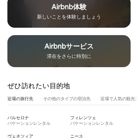
Airbnb体験
新しいことを体験しましょう
Airbnb⁠サ⁠ー⁠ビ⁠ス
滞在をさ⁠ら⁠に特⁠別⁠に
ぜひ訪⁠れ⁠た⁠い目⁠的⁠地
近場の旅行先
その他のタ⁠イ⁠プ⁠の宿⁠泊⁠先
近場で人気の観光
バルセロナ
フィレンツェ
バケーションレンタル
バケーションレンタル
ヴェネツィア
ニース