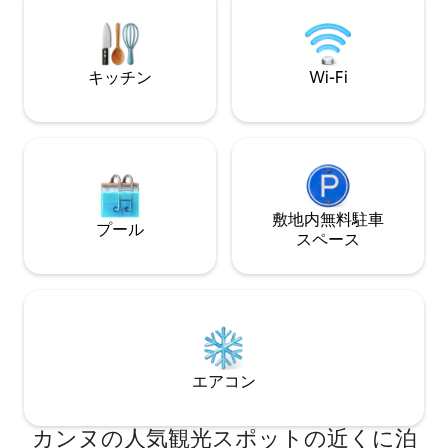
ソ）、コーヒー、お茶 🛁 ベッドリネン、
タオル、石鹸、シャンプー 🫧 ホテル並み
の水準でプロによる清掃 🔑 24時間365日
対応のセルフチェックイン ✔ ご要望に応
キッチン
Wi-Fi
じてアーリーチェックインとレイトチェ
ックアウトが可能
敷地内無料駐⁠車
プール
ス⁠ペ⁠ー⁠ス
エアコン
カンヌの人気観光スポットの近くに泊