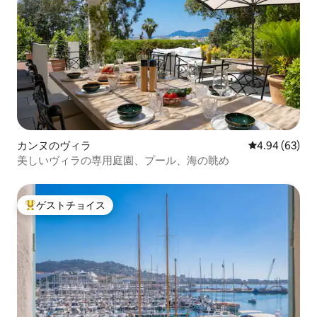
カンヌのヴィラ
レビュー63件
4.94 (63)
美しいヴィラの専用庭園、プール、海の眺め
ゲストチョイス
大好評のゲストチョイスです。