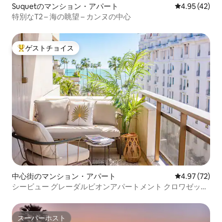
Suquetのマンション・アパート
レビュー42件
4.95 (42)
特別なT2 – 海の眺望 – カンヌの中心
ゲストチョイス
大好評のゲストチョイスです。
中心街のマンション・アパート
レビュー72件
4.97 (72)
シービュー グレーダルビオンアパートメント クロワゼット
テラス
スーパーホスト