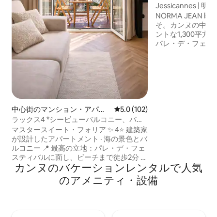
ート
Jessicannes | 
ぐ
NORMA JEAN by
そ。カンヌの中心
ントな1,300平
パレ・デ・フェス
場所にあります。 魅力的なブルジョア建
築の1階にあり（
速Wi-Fi、3つ
クラシックな魅力
合させたスタイリ
特徴です。プロフ
ー旅行者に最適で
中心街のマンション・アパー
レビュー102件、5つ星中5.0
5.0 (102)
スポットを喜んで
ト
ラックス4 *シービューバルコニー、パレ
＆ビーチから数歩
マスタースイート・フォリア ✨ 4⭐ 建築家
が設計したアパートメント · 海の景色とバ
ルコニー 📍 最高の立地：パレ・デ・フェ
スティバルに面し、ビーチまで徒歩2分 🛍
カンヌのバケーションレンタルで人気
ショップやレストランまで1分 🛏️ 寝室1室 ·
クイーンサイズベッド1台（ホテル並みの
のアメニティ・設備
快適さ）＋ソファーベッド1台 🛜 光ファ
イバーWi-Fi、スマートテレビ、
Netflix（ネットフリックス）、エアコン
🍽️ 設備の整ったキッチン（ネスプレッ