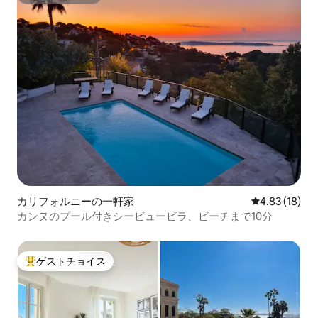
スーパーホスト
カリフォルニーの一軒家
レビュー18件
4.83 (18)
カンヌのプール付きシービュービラ、ビーチまで10分
ゲストチョイス
大好評のゲストチョイスです。