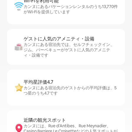
Wi-Fiを利⁠用⁠可⁠能
カンヌにあるバケーションレンタルのうち13,770件
がWi-Fiを提供しています
ゲストに人⁠気⁠のア⁠メ⁠ニ⁠テ⁠ィ・設⁠備
カンヌにある宿泊先では、セ⁠ル⁠フチ⁠ェ⁠ッ⁠ク⁠イ⁠ン、
ジム、バーベキューがゲストに人気のアメニテ
ィ・設備です
平均星評価4.7
カンヌにある宿泊先のゲストからの平均評価は、5
つ星のうち4.7です
近隣の観光ス⁠ポ⁠ッ⁠ト
カンヌには、Rue d'Antibes、Rue Meynadier、
Casino Barriere Le Croisetteなどの人気スポットが