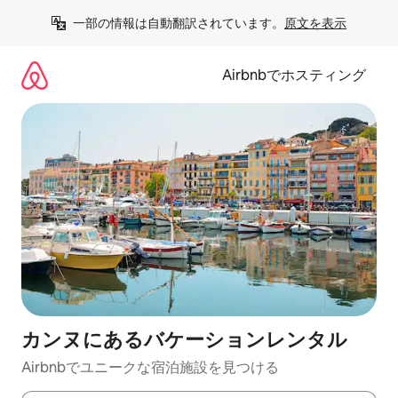
コ
一部の情報は自動翻訳されています。
原文を表示
ン
テ
ン
Airbnbでホスティング
ツ
に
ス
キ
ッ
プ
カンヌにあるバケーションレンタル
Airbnbでユニークな宿泊施設を見つける