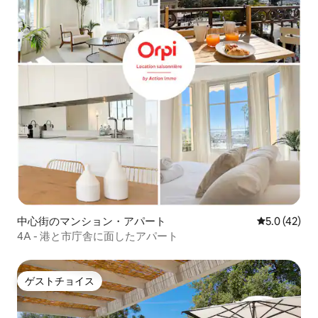
中心街のマンション・アパート
レビュー42
5.0 (42)
4A - 港と市庁舎に面したアパート
ゲストチョイス
ゲストチョイス