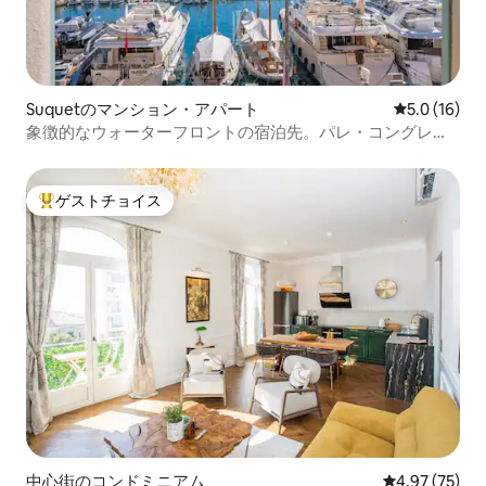
Suquetのマンション・アパート
レビュー16
5.0 (16)
象徴的なウォーターフロントの宿泊先。パレ・コングレか
ら数歩
ゲストチョイス
大好評のゲストチョイスです。
中心街のコンドミニアム
レビュー75件
4.97 (75)