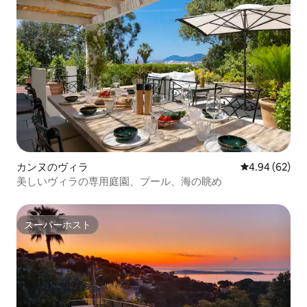
カンヌのヴィラ
レビュー62件
4.94 (62)
美しいヴィラの専用庭園、プール、海の眺め
スーパーホスト
スーパーホスト