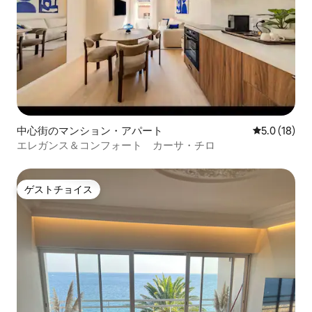
中心街のマンション・アパート
レビュー18
5.0 (18)
エレガンス＆コンフォート カーサ・チロ
ゲストチョイス
ゲストチョイス