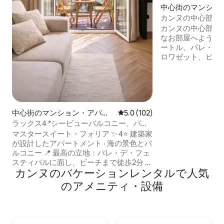
中心街のマンショ
ート
カンヌの中心部に
駐車場付き。
カンヌの中心部に
なお部屋へようこそ
ートル、パレ・デ
ロワゼット、ビーチ
す。 このワンル
ル、理想的なロケ
プルやおひとり様に最適
ていただけるところ
の良い家具と装飾 
中心街のマンション・アパー
レビュー102件、5つ星中5.0
5.0 (102)
えた超快適なベッ
ト
ラックス4 *シービューバルコニー、パレ
過ごせます – モダンなキ
＆ビーチから数歩
ングファン、Wi-
マスタースイート・フォリア ✨ 4⭐ 建築家
が設計したアパートメント · 海の景色とバ
ルコニー 📍 最高の立地：パレ・デ・フェ
スティバルに面し、ビーチまで徒歩2分 🛍
カンヌのバケーションレンタルで人気
ショップやレストランまで1分 🛏️ 寝室1室 ·
クイーンサイズベッド1台（ホテル並みの
のアメニティ・設備
快適さ）＋ソファーベッド1台 🛜 光ファ
イバーWi-Fi、スマートテレビ、
Netflix（ネットフリックス）、エアコン
🍽️ 設備の整ったキッチン（ネスプレッ