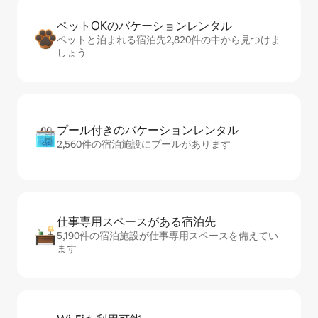
ペットOKのバ⁠ケ⁠ー⁠シ⁠ョ⁠ンレ⁠ン⁠タ⁠ル
ペットと泊まれる宿泊先2,820件の中から見つけま
しょう
プール付きのバ⁠ケ⁠ー⁠シ⁠ョ⁠ンレ⁠ン⁠タ⁠ル
2,560件の宿泊施設にプールがあります
仕事専用ス⁠ペ⁠ー⁠スがあ⁠る宿⁠泊⁠先
5,190件の宿泊施設が仕事専用スペースを備えてい
ます