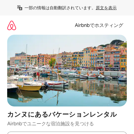
コ
一部の情報は自動翻訳されています。
原文を表示
ン
テ
ン
Airbnbでホスティング
ツ
に
ス
キ
ッ
プ
カンヌにあるバケーションレンタル
Airbnbでユニークな宿泊施設を見つける