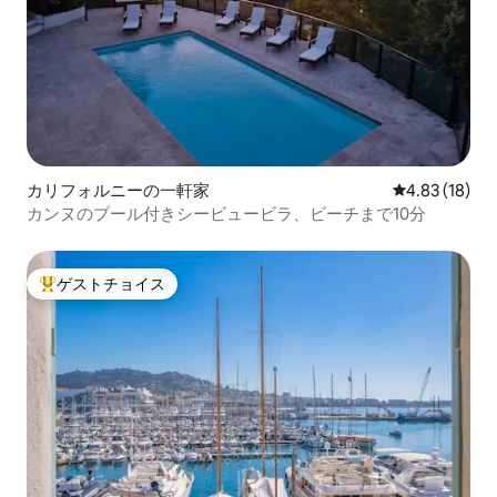
カリフォルニーの一軒家
レビュー18件
4.83 (18)
カンヌのプール付きシービュービラ、ビーチまで10分
ゲストチョイス
大好評のゲストチョイスです。