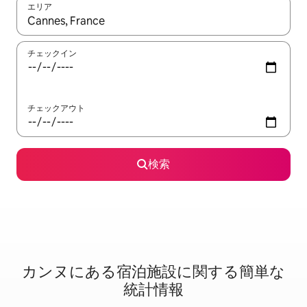
エリア
検索結果が表示されたら、上下の矢印キーを使って移動するか、
チェックイン
チェックアウト
検索
カンヌに⁠あ⁠る宿⁠泊⁠施⁠設⁠に関⁠す⁠る簡⁠単⁠な
統⁠計⁠情⁠報