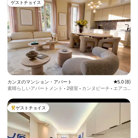
ゲストチョイス
ゲストチョイス
カンヌのマンション・アパート
レビュー8
5.0 (8)
素晴らしいアパートメント • 2寝室 • カンヌビーチ • エアコ
ン
ゲストチョイス
大好評のゲストチョイスです。