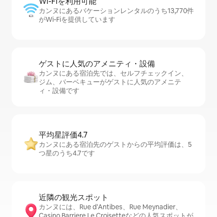
Wi-Fiを利⁠用⁠可⁠能
カンヌにあるバケーションレンタルのうち13,770件
がWi-Fiを提供しています
ゲストに人⁠気⁠のア⁠メ⁠ニ⁠テ⁠ィ・設⁠備
カンヌにある宿泊先では、セ⁠ル⁠フチ⁠ェ⁠ッ⁠ク⁠イ⁠ン、
ジム、バーベキューがゲストに人気のアメニテ
ィ・設備です
平均星評価4.7
カンヌにある宿泊先のゲストからの平均評価は、5
つ星のうち4.7です
近隣の観光ス⁠ポ⁠ッ⁠ト
カンヌには、Rue d'Antibes、Rue Meynadier、
Casino Barriere Le Croisetteなどの人気スポットが