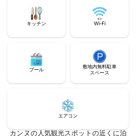
ソ）、コーヒー、お茶 🛁 ベッドリネン、
タオル、石鹸、シャンプー 🫧 ホテル並み
の水準でプロによる清掃 🔑 24時間365日
対応のセルフチェックイン ✔ ご要望に応
キッチン
Wi-Fi
じてアーリーチェックインとレイトチェ
ックアウトが可能
敷地内無料駐⁠車
プール
ス⁠ペ⁠ー⁠ス
エアコン
カンヌの人気観光スポットの近くに泊