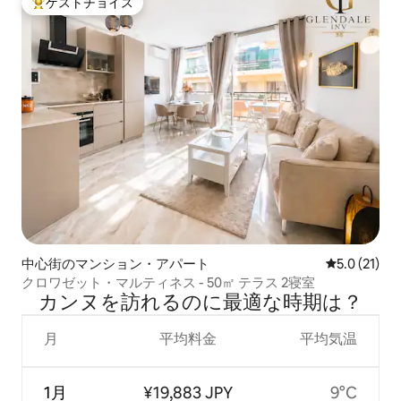
ゲストチョイス
大好評のゲストチョイスです。
中心街のマンション・アパート
レビュー21
5.0 (21)
クロワゼット・マルティネス - 50㎡ テラス 2寝室
カンヌを訪⁠れ⁠るの⁠に最⁠適⁠な時⁠期⁠は⁠？
月
平均料金
平均気温
1月
¥19,883 JPY
9°C