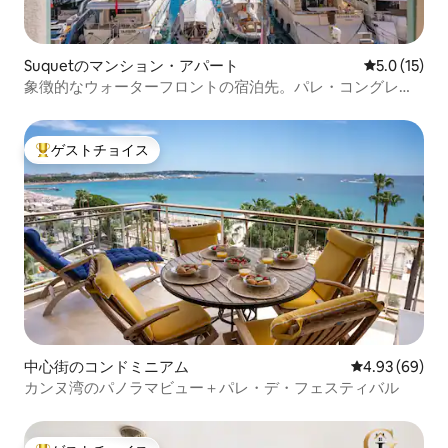
Suquetのマンション・アパート
レビュー15
5.0 (15)
象徴的なウォーターフロントの宿泊先。パレ・コングレか
ら数歩
ゲストチョイス
大好評のゲストチョイスです。
中心街のコンドミニアム
レビュー69件
4.93 (69)
カンヌ湾のパノラマビュー＋パレ・デ・フェスティバル