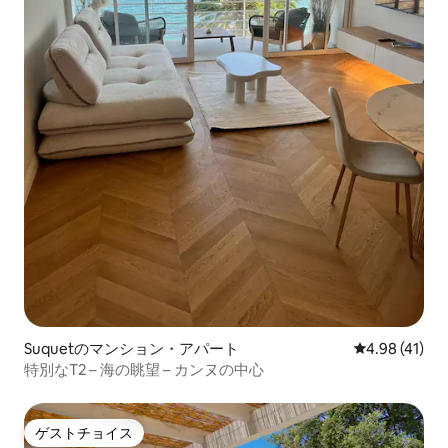
Suquetのマンション・アパート
レビュー41件
4.98 (41)
特別なT2 – 海の眺望 – カンヌの中心
ゲストチョイス
ゲストチョイス