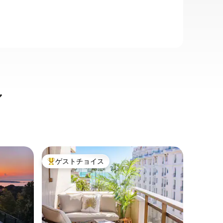
ル
中心街の
ゲストチョイス
ゲス
大好評のゲストチョイスです。
大好評
クロワゼッ
ス 2寝室
エレベー
レガント
しましょ
の中心部
で、クロ