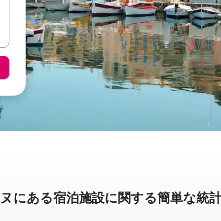
に⁠あ⁠る宿⁠泊⁠施⁠設⁠に関⁠す⁠る簡⁠単⁠な統⁠計