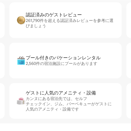
認証済みのゲ⁠ス⁠ト⁠レ⁠ビ⁠ュ⁠ー
261,790件を超える認証済みレビューを参考に選
びましょう
プール付きのバ⁠ケ⁠ー⁠シ⁠ョ⁠ンレ⁠ン⁠タ⁠ル
2,560件の宿泊施設にプールがあります
ゲストに人⁠気⁠のア⁠メ⁠ニ⁠テ⁠ィ・設⁠備
カンヌにある宿泊先では、セ⁠ル⁠フ
チ⁠ェ⁠ッ⁠ク⁠イ⁠ン、ジム、バーベキューがゲストに
人気のアメニティ・設備です