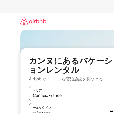
コ
ン
テ
ン
ツ
に
ス
キ
ッ
プ
カンヌにあるバケーシ
ョンレンタル
Airbnbでユニークな宿泊施設を見つける
エリア
検索結果が表示されたら、上下の矢印キーを使っ
チェックイン