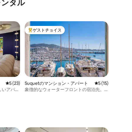
レンタル
ゲストチョイス
大好評のゲストチョイスです。
レビュー23件、5つ星中5つ星の平均評価
5 (23)
Suquetのマンション・アパート
レビュー15件、5
5 (15)
しいアパー
象徴的なウォーターフロントの宿泊先。
パレ・コングレから数歩