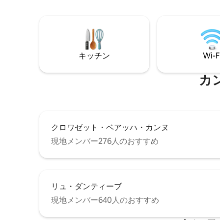
快適さ）＋ソファーベッド1台 🛜 光ファイ
バーWi-Fi、スマートテレビ、Netflix（ネ
ットフリックス）、エアコン 🍽️ 設備の整
ったキッチン（ネスプレッソ）、コーヒ
ー、お茶 🛁 ベッドリネン、タオル、石
鹸、シャンプー 🫧 ホテル並みの水準でプ
キッチン
Wi-F
ロによる清掃 🔑 24時間365日対応のセル
フチェックイン ✔ ご要望に応じてアーリ
ーチェックインとレイトチェックアウト
カ
が可能
クロワゼット・ベアッハ・カンヌ
現地メンバー276人のおすすめ
リュ・ダンティーブ
現地メンバー640人のおすすめ