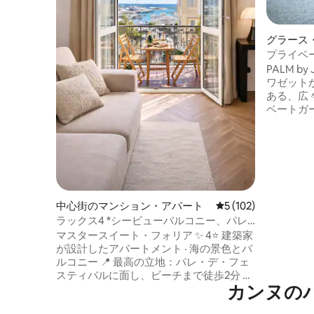
グラース
ンション
プライベー
心部| Jess
PALM by
ワゼット
ある、広
ベートガ
トの新し
イートベッ
で考え抜
で収容可
テリア、
屋外スペー
だけます。 2025年に向けて、地元
中心街のマンション・アパート
レビュー102件、5
5 (102)
に入りの
ラックス4 *シービューバルコニー、パレ
ます！
＆ビーチから数歩
マスタースイート・フォリア ✨ 4⭐ 建築家
が設計したアパートメント · 海の景色とバ
ルコニー 📍 最高の立地：パレ・デ・フェ
スティバルに面し、ビーチまで徒歩2分 🛍
カンヌの
ショップやレストランまで1分 🛏️ 寝室1室 ·
クイーンサイズベッド1台（ホテル並みの