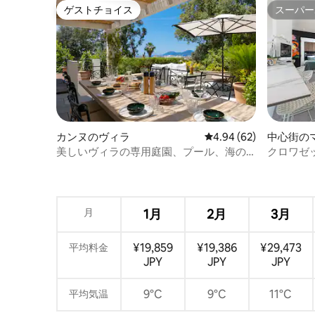
ゲストチョイス
スーパー
ゲストチョイス
スーパー
カンヌのヴィラ
レビュー62件、5つ星中
4.94 (62)
中心街の
ト
美しいヴィラの専用庭園、プール、海の
クロワゼ
眺め
ある豪華
月
1月
2月
3月
¥19,859
¥19,386
¥29,473
平均料金
JPY
JPY
JPY
9°C
9°C
11°C
平均気温