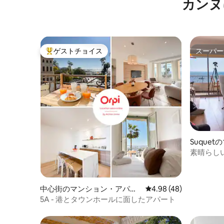
カンヌ
ゲストチョイス
スーパー
大好評のゲストチョイスです。
スーパー
Suque
ト
素晴らし
ウス
中心街のマンション・アパー
レビュー48件、5つ星中
4.98 (48)
ト
5A - 港とタウンホールに面したアパート