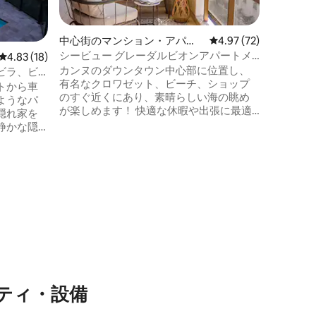
100メートル
と、伝説
向かいと
中心街のマンション・アパー
レビュー72件、5つ星
4.97 (72)
しみくだ
ト
シービュー グレーダルビオンアパートメ
レビュー18件、5つ星中4.83つ星の平均評価
4.83 (18)
りの良い
ント クロワゼットテラス
カンヌのダウンタウン中心部に位置し、
きます！ ショッピング、リラックス、食
ビラ、ビ
有名なクロワゼット、ビーチ、ショップ
事など、選
トから車
のすぐ近くにあり、素晴らしい海の眺め
ようなパ
が楽しめます！ 快適な休暇や出張に最適
隠れ家を
なこの落ち着いた1ベッドルームアパート
静かな隠
は、ホテルグレーダルビオンの24時間警
セスが完
備付きレジデンスにあり、大きなテラス
たオープ
と遮るもののない眺め、高品質のアメニ
して再び
ティを備えています。 防音窓、完全に調
んびりと
光可能なシャッター、クロワゼットとビ
チックな
ーチからわずか50m、パレ・デ・フェス
、リモー
ティバルまで100 ～ 150m。
ど、この
を一緒に
ティ・設備