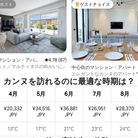
ホスト
ゲストチョイス
ホスト
大好評のゲストチョイスです。
4.94つ星の平均評価
マンション・アパー
レビュー87件、5つ星中4.78つ星の平均評価
4.78 (87)
ット／マルティネスの向かいに
中心街のマンション・アパート
な屋上ペントハウス
エレガントなカンヌのアパート
カンヌを訪⁠れ⁠るの⁠に最⁠適⁠な時⁠期⁠は⁠？
ットとパレまで5分*
4月
5月
6月
7月
8月
¥20,332
¥34,516
¥36,881
¥26,951
¥28,370
JPY
JPY
JPY
JPY
JPY
13°C
17°C
21°C
23°C
24°C