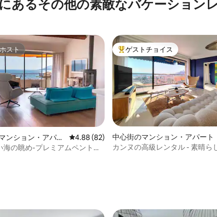
にあるその他の素敵なバケーション
ホスト
ゲストチョイス
ホスト
大好評のゲストチョイスです。
中心街のマンション・アパート
tのマンション・アパー
レビュー82件、5つ星中4.88つ星の平均評価
4.88 (82)
カンヌの高級レンタル - 素晴ら
い海の眺め-プレミアムペントハ
ト
4.98つ星の平均評価