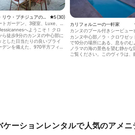
・リウ・プチジュアのマ
レビュー30件、5つ星中5つ星の平均評価
5 (30)
・アパート
トガーデン、3寝室、Luxe、中
カリフォルニーの一軒家
icannes
 Jessicannesへようこそ！ クロ
カンヌのプール付きシービュー
から徒歩9分のカンヌの中心部に
ーチまで10分
カンヌ中心部／ラ・クロワゼッ
々とした日当たりの良いプライ
で10分の場所にある、息をのむ
ーデンを備えた、970平方フィー
ノラマの海の景色を望む静かな
いアパートです。3つの美しいス
ご覧ください。このヴィラは、
ドルームがあります。 現代的
れ家と街の魅力への便利なアク
かれたデザインで、最大6名様ま
璧に融合しています。広々とし
能です。スタイリッシュなイン
ンプールエリアは、リラックス
自然光、静かさ、パレの近さ、
つながりを持つことができるの
ス、高速Wi-Fiをお楽しみいた
した空間を提供します。ロマン
のお気
逃避行や思い出に残る家族旅行
つ星中5つ星の平均評価
スポットやアドレスをお伝えし
トワークに適した静かな環境な
ヴィラは、忘れられない思い出
作るのに最適な環境です。
バケーションレンタルで人気のアメニ