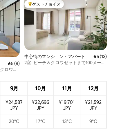
ゲストチョイス
大好評のゲストチョイスです。
中心街のマンション・アパート
レビュー13件、5
5 (13)
2室–ビーチ＆クロワゼットまで100メート
レビュー8件、5つ星中5つ星の平均評価
5 (8)
ル
*クロワゼ
9月
10月
11月
12月
¥24,587
¥22,696
¥19,701
¥21,592
JPY
JPY
JPY
JPY
20°C
17°C
13°C
9°C