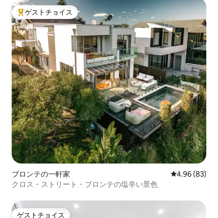
ゲストチョイス
大好評のゲストチョイスです。
ブロンテの一軒家
レビュー83件
4.96 (83)
クロス・ストリート・ブロンテの塩辛い景色
ゲストチョイス