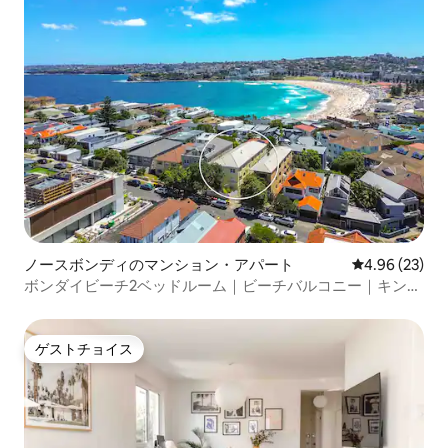
ノースボンディのマンション・アパート
レビュー23件
4.96 (23)
ボンダイビーチ2ベッドルーム｜ビーチバルコニー｜キング
＋クイーン｜エアコン
ゲストチョイス
ゲストチョイス