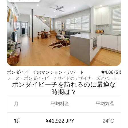
ゲストチョイス
ボンダイビーチのマンション・アパート
レビュー51件
4.86 (51)
ノース・ボンダイ - ビーチサイドのデザイナーズアパート
ボンダイビーチを訪⁠れ⁠るの⁠に最⁠適⁠な
メント
時⁠期⁠は⁠？
月
平均料金
平均気温
1月
¥42,922 JPY
24°C