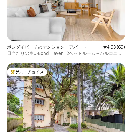
ボンダイビーチのマンション・アパート
レビュー69件
4.93 (69)
日当たりの良いBondi Haven | 2ベッドルーム＋バルコニー
＋駐車場
ゲストチョイス
大好評のゲストチョイスです。