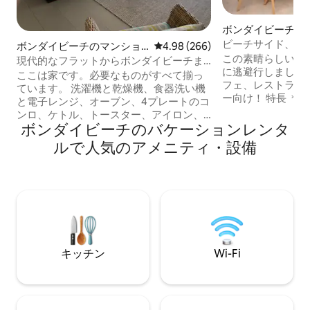
ボンダイビーチの
ン・アパート
ビーチサイド、モ
ボンダイビーチのマンショ
レビュー266件、5つ星中4.98
4.98 (266)
2台分の駐車場、
この素晴らしいビ
ン・アパート
現代的なフラットからボンダイビーチま
に逃避行しましょう！ ビーチ、
で散策
ここは家です。必要なものがすべて揃っ
フェ、レストランまで徒
ています。 洗濯機と乾燥機、食器洗い機
ー向け！ 特長 ＊寝室3部屋、バスルーム
と電子レンジ、オーブン、4プレートのコ
1.5 * 2つの鍵
ンロ、ケトル、トースター、アイロン、
ジ駐車場 ＊ビーチ、最高のカフェ、レス
ボンダイビーチのバケーションレンタ
ネスプレッソマシンを備えた設備の整っ
トランまで徒歩3分
たランドリールーム。 このユニットには
ルで人気のアメニティ・設備
遊び場、静かな袋
素晴らしい屋外エリアと素晴らしい屋上
製品：ボディウォ
エリアがあり、夕日を楽しみ、飲み物を
コンディショナー
楽しみ、ホールストリートのすべてのア
機・乾燥機 ＊ボン
クションを見ることができます。 私たち
＊ノースボンダイゴ
は通常このエリアにいますので、緊急事
CBDまで20分 パーティー、集会、イベン
態が発生した場合は対応いたします。 こ
ト、喫煙は禁止
のアパートはボンダイビーチから300メー
トルです。 徒歩で行けないほど遠い場所
キッチン
Wi-Fi
はありません。 素晴らしいコーヒーショ
ップやバー、モダンなレストラン、おし
ゃれなお店があります。 300メートル以
内に、さまざまなバス路線があります。