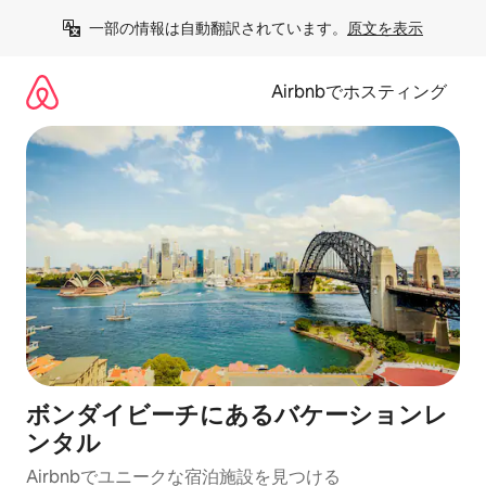
コ
一部の情報は自動翻訳されています。
原文を表示
ン
テ
ン
Airbnbでホスティング
ツ
に
ス
キ
ッ
プ
ボンダイビーチにあるバケーションレ
ンタル
Airbnbでユニークな宿泊施設を見つける