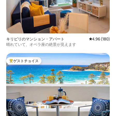
キリビリのマンション・アパート
レビュー180件
4.96 (180)
晴れていて、オペラ座の絶景が見えます
ゲストチョイス
大好評のゲストチョイスです。