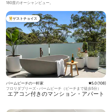
180度のオーシャンビュー。
ゲストチョイス
大好評のゲストチョイスです。
パームビーチの一軒家
レビュー108
5.0 (108)
フロリダブリーズ - パームビーチ（ビーチまで徒歩5分）
エアコン付きのマンション・アパート