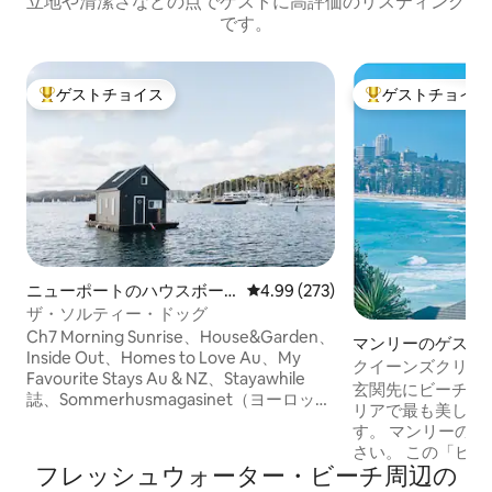
立地や清潔さなどの点でゲストに高評価のリスティング
です。
ゲストチョイス
ゲストチョイス
大好評のゲストチョイスです。
大好評のゲストチ
ニューポートのハウスボー
レビュー273件、5つ星中4.99
4.99 (273)
ト
ザ・ソルティー・ドッグ
Ch7 Morning Sunrise、House&Garden、
マンリーのゲスト
Inside Out、Homes to Love Au、My
クイーンズクリフ
Favourite Stays Au & NZ、Stayawhile
ラット、サーフポ
玄関先にビーチがあります
誌、Sommerhusmagasinet（ヨーロッ
リアで最も美しい
パ）でご覧いただいたとおりです。 塩辛
す。 マンリーの
い空気の匂い、水が打ち寄せる音、あな
さい。 この「ビーチスタジオ」はあなた
たを取り囲む波紋に太陽がきらめく光...
フレッシュウォーター・ビーチ⁠周⁠辺⁠の
のものです。 マ
平和と世界を置き去りにした感覚。 ザル