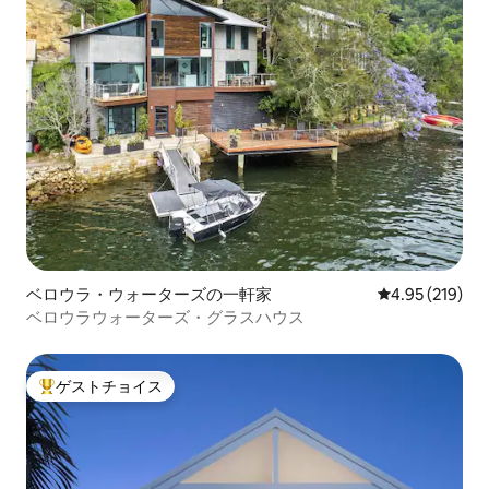
ベロウラ・ウォーターズの一軒家
レビュー219件
4.95 (219)
ベロウラウォーターズ・グラスハウス
ゲストチョイス
大好評のゲストチョイスです。