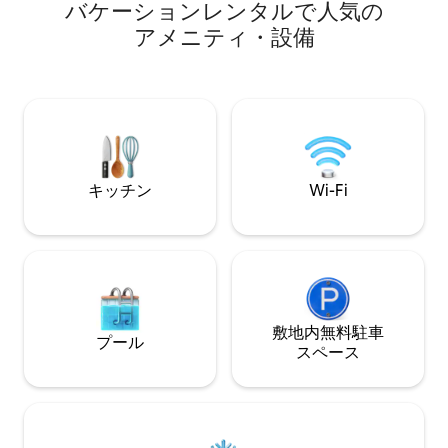
ある象徴的な建物
バ⁠ケ⁠ー⁠シ⁠ョ⁠ン⁠レ⁠ン⁠タ⁠ル⁠で人⁠気⁠の
ティー・ドッグは、快適で水辺に面した
ーチにアクセスできます。 
空間で、2名様用の木造ボートハウスで
ア⁠メ⁠ニ⁠テ⁠ィ⁠・⁠設⁠備
ロケーションです
す。リラックスして「存在」することを
域です。 専用玄
楽しみ、オフグリッドで母なる自然と再
グ、ベッド、バス
びつながることができます。
ン。 屋外での食
色を満喫しましょう。 マンリー
ラン、バー、シティフェリ
ドでの休暇にぴっ
キッチン
Wi-Fi
敷地内無料駐⁠車
プール
ス⁠ペ⁠ー⁠ス