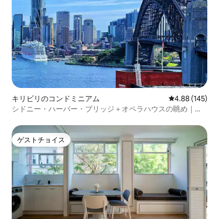
キリビリのコンドミニアム
レビュー145件
4.88 (145)
シドニー・ハーバー・ブリッジ＋オペラハウスの眺め｜駐
車場1台分
ゲストチョイス
ゲストチョイス