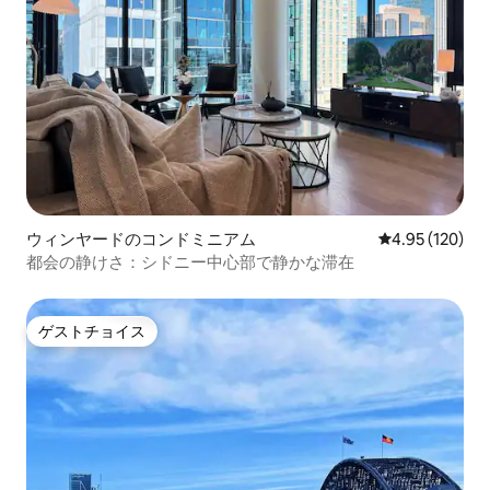
ウィンヤードのコンドミニアム
レビュー120件
4.95 (120)
都会の静けさ：シドニー中心部で静かな滞在
ゲストチョイス
ゲストチョイス