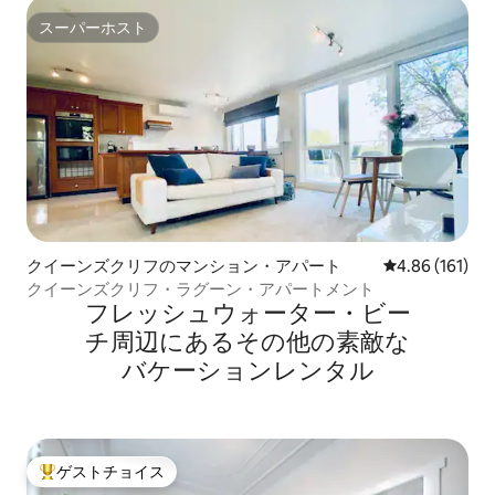
スーパーホスト
スーパーホスト
クイーンズクリフのマンション・アパート
レビュー161件
4.86 (161)
クイーンズクリフ・ラグーン・アパートメント
フレッシュウォーター・ビー
チ⁠周⁠辺⁠に⁠あ⁠るそ⁠の⁠他⁠の素⁠敵⁠な
バ⁠ケ⁠ー⁠シ⁠ョ⁠ン⁠レ⁠ン⁠タ⁠ル
ゲストチョイス
大好評のゲストチョイスです。