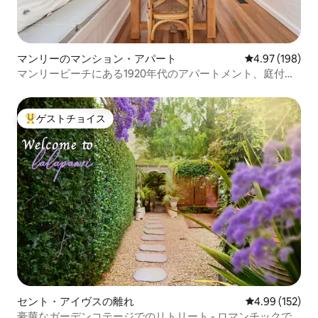
マンリーのマンション・アパート
レビュー198件
4.97 (198)
マンリービーチにある1920年代のアパートメント、庭付
き、全面改装済み。
ゲストチョイス
大好評のゲストチョイスです。
セント・アイヴスの離れ
レビュー152件
4.99 (152)
豪華なガーデンコテージでのリトリート - ロマンチックで