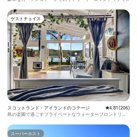
リラックス
ゲストチョイス
ゲストチョイス
スコットランド・アイランドのコテージ
レビュー206件
4.81 (206)
島の楽園で過ごすプライベートなウォーターフロントリト
リート
スーパーホスト
スーパーホスト