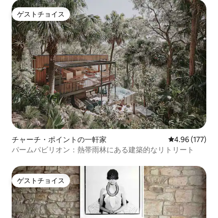
ゲストチョイス
ゲストチョイス
チャーチ・ポイントの一軒家
レビュー177件
4.96 (177)
パームパビリオン：熱帯雨林にある建築的なリトリート
ゲストチョイス
ゲストチョイス