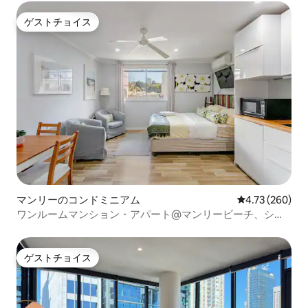
ゲストチョイス
ゲストチョイス
マンリーのコンドミニアム
レビュー260件
4.73 (260)
ワンルームマンション・アパート@マンリービーチ、シド
ニー
ゲストチョイス
ゲストチョイス