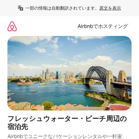
コ
一部の情報は自動翻訳されています。
原文を表示
ン
テ
ン
Airbnbでホスティング
ツ
に
ス
キ
ッ
プ
フレッシュウォーター・ビーチ⁠周⁠辺⁠の
宿⁠泊⁠先
Airbnbでユニークなバ⁠ケ⁠ー⁠シ⁠ョ⁠ンレ⁠ン⁠タ⁠ルや一⁠軒⁠家