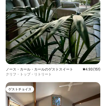
ノース・カール・カールのゲストスイート
レビュー151
4.93 (151)
クリフ・トップ・リトリート
ゲストチョイス
ゲストチョイス