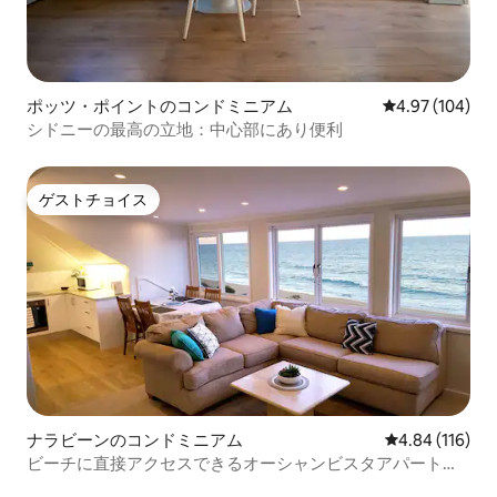
ポッツ・ポイントのコンドミニアム
レビュー104件
4.97 (104)
シドニーの最高の立地：中心部にあり便利
ゲストチョイス
ゲストチョイス
ナラビーンのコンドミニアム
レビュー116件
4.84 (116)
ビーチに直接アクセスできるオーシャンビスタアパートメ
ント; 11