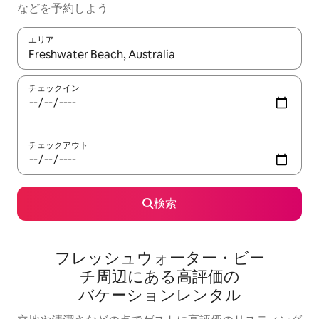
な⁠ど⁠を予⁠約⁠し⁠よ⁠う
エリア
検索結果が表示されたら、上下の矢印キーを使って移動するか、
チェックイン
チェックアウト
検索
フレッシュウォーター・ビー
チ⁠周⁠辺⁠に⁠あ⁠る高⁠評⁠価⁠の
バ⁠ケ⁠ー⁠シ⁠ョ⁠ン⁠レ⁠ン⁠タ⁠ル