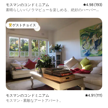
モスマンのコンドミニアム
レビュー193件
4.98 (193)
素晴らしいパノラマビューを楽しめる、絶好のハーバーフ
ロントのアパート
ゲストチョイス
大好評のゲストチョイスです。
モスマンのコンドミニアム
レビュー111
4.91 (111)
モスマン - 素敵なアートアパート。