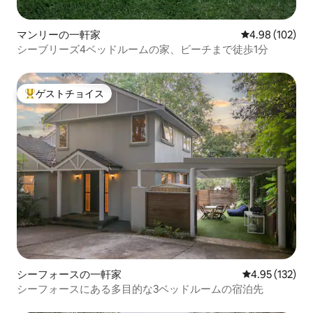
マンリーの一軒家
レビュー102件
4.98 (102)
シーブリーズ4ベッドルームの家、ビーチまで徒歩1分
ゲストチョイス
大好評のゲストチョイスです。
シーフォースの一軒家
レビュー132件
4.95 (132)
シーフォースにある多目的な3ベッドルームの宿泊先