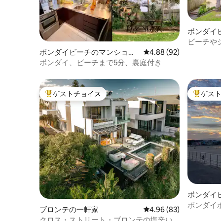
ボンダイ
パート
ビーチや
静かな1
ボンダイビーチのマンショ
レビュー92件、5つ星中
4.88 (92)
ン・アパート
ボンダイ、ビーチまで5分、裏庭付き
ゲストチョイス
ゲス
大好評のゲストチョイスです。
大好評の
ボンダイ
ン・アパ
ボンダイポ
ブロンテの一軒家
レビュー83件、5つ星中
4.96 (83)
チの最前
クロス・ストリート・ブロンテの塩辛い