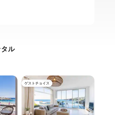
ンタル
ボンダイ
ゲストチョイス
ゲス
ゲストチョイス
大好評
ン・アパ
ノースボ
家 - 
🌊 ノー
イン重視
メント。
洗練され
す。 ノース・ボンダイの静かな通りにひ