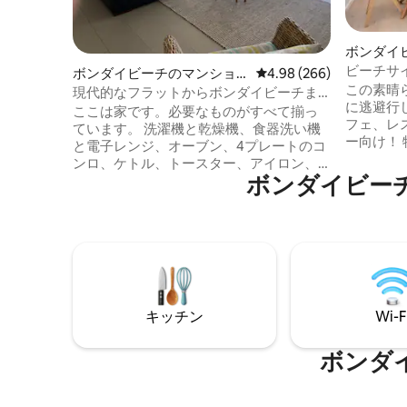
ボンダイ
ン・アパ
ビーチサ
ボンダイビーチのマンショ
レビュー266件、5つ星中
4.98 (266)
2台分の
この素晴
ン・アパート
現代的なフラットからボンダイビーチま
に逃避行しましょ
で散策
ここは家です。必要なものがすべて揃っ
フェ、レスト
ています。 洗濯機と乾燥機、食器洗い機
ー向け！ 特長 ＊寝室3部屋、バスルーム
と電子レンジ、オーブン、4プレートのコ
1.5 *
ンロ、ケトル、トースター、アイロン、
ジ駐車場 ＊ビーチ、最高のカフェ、レス
ボンダイビー
ネスプレッソマシンを備えた設備の整っ
トランま
たランドリールーム。 このユニットには
遊び場、
素晴らしい屋外エリアと素晴らしい屋上
製品：ボ
エリアがあり、夕日を楽しみ、飲み物を
コンディ
楽しみ、ホールストリートのすべてのア
機・乾燥
クションを見ることができます。 私たち
＊ノース
は通常このエリアにいますので、緊急事
CBDまで20分 パーティー
態が発生した場合は対応いたします。 こ
ト、喫煙
キッチン
Wi-F
のアパートはボンダイビーチから300メー
トルです。 徒歩で行けないほど遠い場所
はありません。 素晴らしいコーヒーショ
ボンダ
ップやバー、モダンなレストラン、おし
ゃれなお店があります。 300メートル以内
に、さまざまなバス路線があります。 路