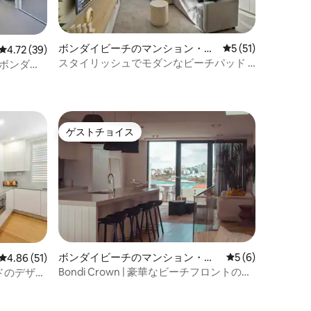
ボンダイビーチのマンション・ア
レビュー51件、5
5 (51)
レビュー39件、5つ星中4.72つ星の平均評価
4.72 (39)
パート
スタイリッシュでモダンなビーチパッド -
- ボンダイ
バルコニー、エアコン、バーベキュー、
エレベーター
ゲストチョイス
ゲストチョイス
ボンダイビーチのマンション・ア
レビュー6件、5
5 (6)
レビュー51件、5つ星中4.86つ星の平均評価
4.86 (51)
パート
Bondi Crown | 豪華なビーチフロントのペ
ドのデザイ
ントハウス