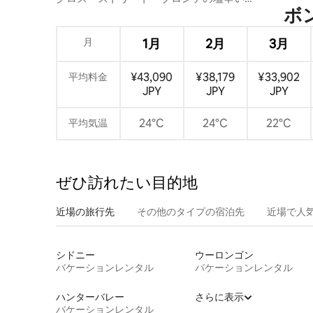
ボン
景色
月
1月
2月
3月
¥43,090
¥38,179
¥33,902
平均料金
JPY
JPY
JPY
24°C
24°C
22°C
平均気温
ぜひ訪⁠れ⁠た⁠い目⁠的⁠地
近場の旅行先
その他のタ⁠イ⁠プ⁠の宿⁠泊⁠先
近場で人
シドニー
ウーロンゴン
バケーションレンタル
バケーションレンタル
ハンターバレー
さらに表示
バケーションレンタル