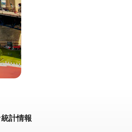
統⁠計⁠情⁠報