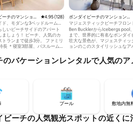
ビーチのマンショ
レビュー128件、5つ星中4.95つ星の平均評価
4.95 (128)
ボンダイビーチのマンション・
ート
アパート
イド、モダンな3ベッドルーム、
マジェスティックビーチフロント 
4.98つ星の平均評価
駐車場、静か
ン 駐車場 洗濯機 テラス
らしいビーチサイドのアパート
Ben BucklerからIcebergs p
う！ ビーチ、人気のカ
まで、世界的に有名なボンダイ
ランまで徒歩3分。 ファミリ
壮大な景色が、マジェスティッ
ョンのこのスタイリッシュなア
 2つの鍵をかけるプライベートガレー
息をのむような背景を作り出し
す。海が大好きな人のための夢
チのバケーションレンタルで人気のア
で徒歩3分 ＊正面に新しい子供用
す。カフェ、レストラン、店舗
静かな袋小路 ＊高級持続可能な
いの散歩道がすぐそばにあり、
ディウォッシュ、シャンプー、
タイル、究極の村のライフスタ
ショナー、スタイリング ＊洗濯
供します。 ✔ビーチフロント ✔ビーチの
機 ＊ボンダイマーケットまで5分
全景 ✔広大な屋外テラス ✔ 高
ボンダイゴルフクラブまで5分 ＊
NBN Wi-Fi ✔ 設備の充実したキ
、集会、イベン
ネスプレッソコーヒーマシン ✔
は禁止
証（スーパーホスト）
i
プール
敷地内無料駐
イビーチの人気観光スポットの近くに