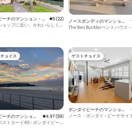
ビーチのマンション・ア
レビュー22件、5つ星中5つ星の平均評価
5 (22)
ノースボンディのマンショ
ショップに近い、かわいらしく
ン・アパート
The Ben Bucklerペントハウス 
ベッドルーム+ソファベッド
4.88つ星の平均評価
ビーチ
トチョイス
ゲストチョイス
ゲストチョイスです。
ゲストチョイス
ボンダイビーチのマンショ
ン・アパート
ノース・ボンダイ - ビーチサイ
ビーチのマンショ
レビュー59件、5つ星中4.97つ星の平均評価
4.97 (59)
ナーズアパートメント
ート
ストカード#5 - ボンダイビー
4.96つ星の平均評価
列