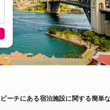
チに⁠あ⁠る宿⁠泊⁠施⁠設⁠に関⁠す⁠る簡⁠単⁠な