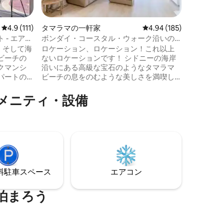
っそりと
宿泊施設
か数分の
レビュー111件、5つ星中4.9つ星の平均評価
4.9 (111)
タマラマの一軒家
レビュー185件、5つ星
4.94 (185)
最大限に楽しめ
- エアコ
ボンダイ・コースタル・ウォーク沿いの
シュで快
タマラマ・ビーチフロント
ool、そして海
ロケーション、ロケーション！これ以上
ご友人同
ビーチの
ないロケーションです！ シドニーの海岸
冬季のゲ
クマンシ
沿いにある高級な宝石のようなタマラマ
駐車場が
パートの
ビーチの息をのむような美しさを満喫し
む）。
ていま
ましょう。 Absolute Tamarama
の家で
Beachfrontからは、魅惑的な海の波に直
メニティ・設備
、海岸沿
接アクセスできます。 フルサイズのバル
空間、ス
コニーでリラックスし、ボンダイ・コー
イルを提
スト・ウォークからタマラマ、ブロン
テ、クロヴェリー、クージーまでの途切
速無制限
れることのない景色をお楽しみくださ
ッチン ✔
い。 魅力的なホリデーホームから、シド
満足度保
ニーを象徴する東部のサーフィン海岸線
を体験してください。
⁠車ス⁠ペ⁠ー⁠ス
エアコン
泊まろう