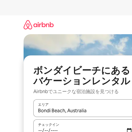
コ
ン
テ
ン
ツ
に
ス
キ
ッ
プ
ボンダイビーチにある
バケーションレンタル
Airbnbでユニークな宿泊施設を見つける
エリア
検索結果が表示されたら、上下の矢印キーを使っ
チェックイン