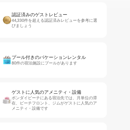
認証済みのゲ⁠ス⁠ト⁠レ⁠ビ⁠ュ⁠ー
44,330件を超える認証済みレビューを参考に選
びましょう
プール付きのバ⁠ケ⁠ー⁠シ⁠ョ⁠ンレ⁠ン⁠タ⁠ル
80件の宿泊施設にプールがあります
ゲストに人⁠気⁠のア⁠メ⁠ニ⁠テ⁠ィ・設⁠備
ボンダイビーチにある宿泊先では、月単位の滞
在、ビーチフロント、ジムがゲストに人気のア
メニティ・設備です