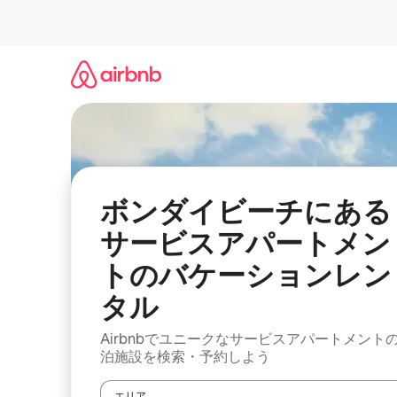
コ
ン
テ
ン
ツ
に
ス
キ
ッ
プ
ボンダイビーチにある
サービスアパートメン
トのバケーションレン
タル
Airbnbでユニークなサービスアパートメント
泊施設を検索・予約しよう
エリア