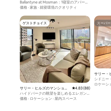
ート
Ballantyne at Mosman：1寝室のアパート
／駐車場利用可能
価格
·
家族
·
就寝環境のクオリティ
ゲストチョイス
スーパー
ゲストチョイス
スーパー
サリー・
ン・アパ
シドニー
ロケーシ
サリー・ヒルズのマンショ
レビュー88件、5つ星中
4.83 (88)
ン・アパート
ハイドパークの眺望を楽しめるエレガン
トな隠れ家（ジム＆屋上プール付き）
価格
·
ロケーション
·
屋内スペース