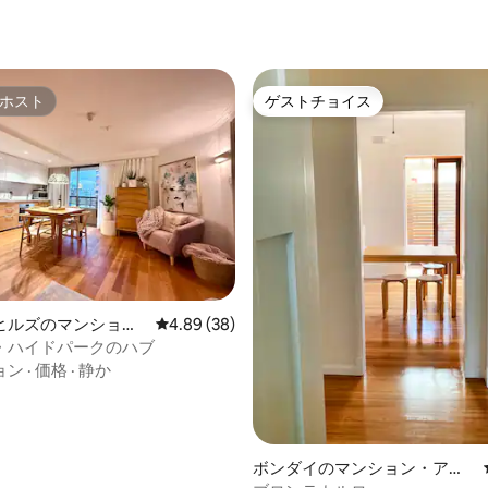
ホスト
ゲストチョイス
ホスト
ゲストチョイス
ヒルズのマンショ
レビュー38件、5つ星中4.89つ星の平均評価
4.89 (38)
ート
・ハイドパークのハブ
ョン
·
価格
·
静か
4.83つ星の平均評価
ボンダイのマンション・アパ