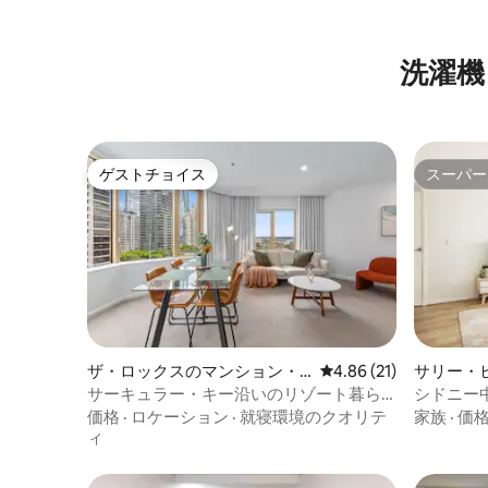
洗濯機
ゲストチョイス
スーパー
ゲストチョイス
スーパー
ザ・ロックスのマンション・
レビュー21件、5つ星中
4.86 (21)
サリー・
アパート
ン・アパ
サーキュラー・キー沿いのリゾート暮ら
シドニー中
しを体験できるロックス・アウトルック
場 | セ
価格
·
ロケーション
·
就寝環境のクオリテ
家族
·
価
ィ