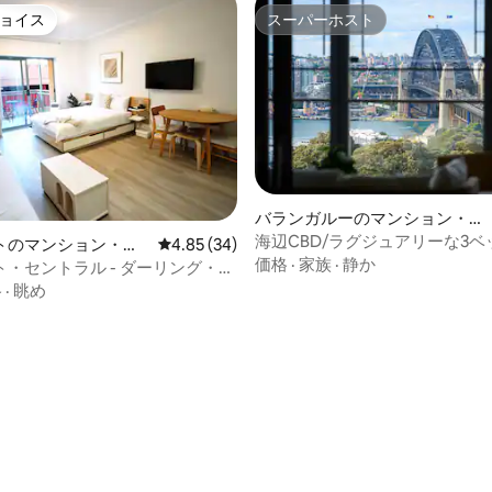
ョイス
スーパーホスト
ョイス
スーパーホスト
バランガルーのマンション・
アパート
海辺CBD/ラグジュアリーな3ベ
トのマンション・ア
レビュー34件、5つ星中4.85つ星の平均評価
4.85 (34)
ム/6名様可能/ダブル駐車場/絶
価格
·
家族
·
静か
・セントラル - ダーリング・ハ
便
格
·
眺め
中4.71つ星の平均評価