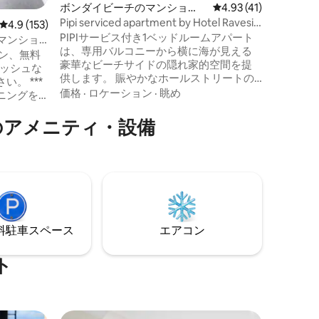
ボンダイビーチのマンショ
レビュー41件、5つ星
4.93 (41)
か、公共
ン・アパート
Pipi serviced apartment by Hotel Ravesis
レビュー153件、5つ星中4.9つ星の平均評価
4.9 (153)
ロンガ動物
level 2/3
PIPIサービス付き1ベッドルームアパート
た雰囲気
マンショ
は、専用バルコニーから横に海が見える
を満喫し
チン、無料
豪華なビーチサイドの隠れ家的空間を提
色は2階
リッシュな
供します。 賑やかなホールストリートの
。 ***
ビーチの端にあり、ボンダイの中心部に
価格
·
ロケーション
·
眺め
ニングを
位置しています。 各アパートには、65イ
でリラッ
ンチのスマートテレビを備えた広いリビ
のアメニティ・設備
ヒーを無料
ングスペース、設備の整ったキッチン、
ネスプレ
ダイニング設備が備わっています。 クイ
ーンサイズのベッド、豪華なレインシャ
ツウッド
ワー、室内に洗濯機と乾燥機があり、ま
ピングセ
るで自宅にいるように感じられます。 長
ずか2分で
期滞在に最適なホテルラヴェシス経由で
ことがで
チェックイン
⁠車ス⁠ペ⁠ー⁠ス
エアコン
ト