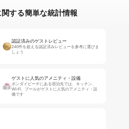
関⁠す⁠る簡⁠単⁠な統⁠計⁠情⁠報
認証済みのゲ⁠ス⁠ト⁠レ⁠ビ⁠ュ⁠ー
240件を超える認証済みレビューを参考に選びま
しょう
ゲストに人⁠気⁠のア⁠メ⁠ニ⁠テ⁠ィ・設⁠備
ボンダイビーチにある宿泊先では、キッチン、
Wi-Fi、プールがゲストに人気のアメニティ・設
備です