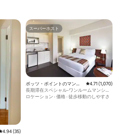
スーパーホスト
スーパーホスト
ポッツ・ポイントのマンシ
レビュー1,070件、5つ星
4.71 (1,070)
ョン・アパート
長期滞在スペシャル-ワンルームマンショ
ン
ロケーション
·
価格
·
徒歩移動のしやすさ
レビュー35件、5つ星中4.94つ星の平均評価
4.94 (35)