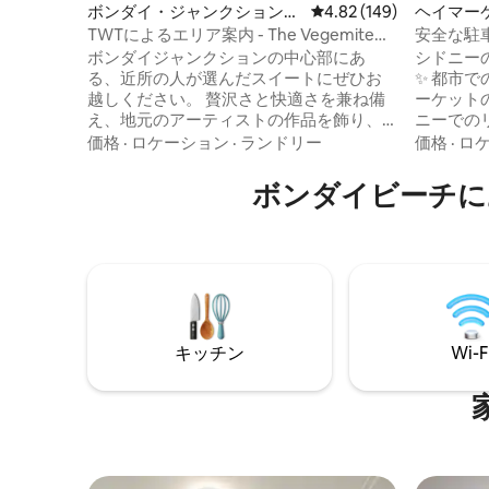
ボンダイ・ジャンクションの
レビュー149件、5つ星
4.82 (149)
ヘイマー
マンション・アパート
ン・アパ
TWTによるエリア案内 - The Vegemite
安全な駐車
Heritage Studio
の1ベッ
ボンダイジャンクションの中心部にあ
シドニー
る、近所の人が選んだスイートにぜひお
✨ 都市
越しください。 贅沢さと快適さを兼ね備
ーケット
え、地元のアーティストの作品を飾り、
ニーでの
思い出に残る滞在をお楽しみいただけま
の散歩に
価格
·
ロケーション
·
ランドリー
価格
·
ロ
す。 この伝統的なスタジオには、アーテ
わずか8
ィスト・イン・レジデンスのサム・パタ
シドニー
ボンダイビーチに
ーソン＝スミスの、ホリー・サンダース
むような
のテキスタイルのアートワーク、そして
す。玄関
ブロンテ・グッディソンの地元のビーチ
で、本格
の風景がバスルームに飾られています。
う。1日
必要なものはすべてすぐそばにあり、
スしてリフ
Neighbourhoodで地元の人のように暮ら
ーでの忘
すことができます。
ルや旅行
キッチン
Wi-F