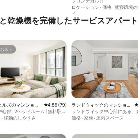
ート
ブロンテカルロ
ロケーション
·
価格
·
就寝環境の
ィ
と乾燥機を完備したサービスアパー
ホスト
ホスト
4.86つ星の平均評価
ヒルズのマンショ
レビュー79件、5つ星中4.86つ星の平均評価
4.86 (79)
ランドウィックのマンショ
ート
ン・アパート
心部 | 2ベッドルーム | 無料駐車
ランドウィック中心部にある、
ルフチェックイン
いベッドルーム＋書斎
格
·
移動のしやすさ
価格
·
家族
·
屋内スペース