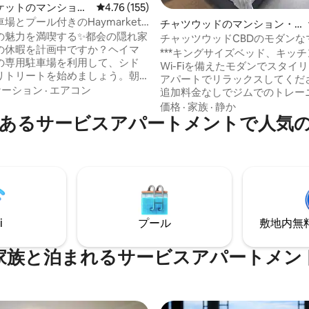
中4.82つ星の平均評価
ケットのマンショ
レビュー155件、5つ星中4.76つ星の平均評価
4.76 (155)
ート
場とプール付きのHaymarket
チャツウッドのマンション・
ドルームアパート
の魅力を満喫する✨都会の隠れ家
アパート
チャッツウッドCBDのモダンな
での休暇を計画中ですか？ヘイマ
ン・アパート
***キングサイズベッド、キッ
の専用駐車場を利用して、シド
Wi-Fiを備えたモダンでスタイ
リトリートを始めましょう。朝
アパートでリラックスしてください
ぴったりのハイドパークまで、
ケーション
·
エアコン
追加料金なしでジムでのトレー
分で歩いて行けます。徒歩15分の
楽しみ、プール、サウナ、スパ
価格
·
家族
·
静か
・タワー・アイからは、息をの
あるサービスアパートメントで人気
クスできます。 ***お茶とコー
街の景色を眺めることができま
でご用意しております。また、
からわずか7分のチャイナタウン
ッソマシンを備えております。 中心部に
的なアジア料理を味わいましょ
あるこちらの宿泊先は、チャッ
観光した後は、プールでリラック
駅、ウェストフィールドショッ
レッシュしましょう。 シドニ
ンター、ダイニング地区までわ
れられない休暇を求めるカップ
行ける、どこへでも簡単に行く
者に最適です。
きます。 短期または長期でご利用いただ
i
プール
敷地内無料駐
けます。
家族と泊まれるサービスアパートメン