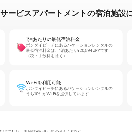
ビ⁠ス⁠ア⁠パ⁠ー⁠ト⁠メ⁠ン⁠ト⁠の宿⁠泊⁠施⁠設⁠に
1泊あたりの最⁠低⁠宿⁠泊⁠料⁠金
ボンダイビーチにあるバケーションレンタルの
最低宿泊料金は、1泊あたり¥20,594 JPYです
（税・手数料を除く）
Wi-Fiを利⁠用⁠可⁠能
ボンダイビーチにあるバケーションレンタルの
うち10件がWi-Fiを提供しています
得ており、平均評価は5つ星のうち4.8です