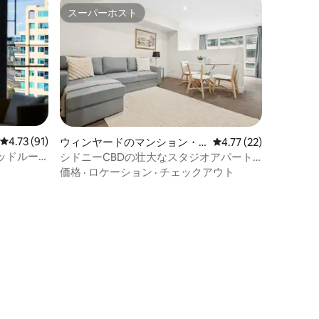
スーパーホスト
スーパーホスト
レビュー91件、5つ星中4.73つ星の平均評価
4.73 (91)
ウィンヤードのマンション・
レビュー22件、5つ星
4.77 (22)
アパート
ッドルー
シドニーCBDの壮大なスタジオアパート
景/交通の
+ジム！
価格
·
ロケーション
·
チェックアウト