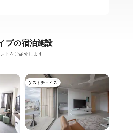
イプの宿泊施設
ントをご紹介します
ザ・ロッ
ゲストチョイス
ゲス
ゲストチョイス
大好評
パート
最高のシ
プールビ
シドニー
ょう。ザ
入れまし
ュラーキ
スまで数分です。 
ロケーシ
バランガ
高のバー
る場所が