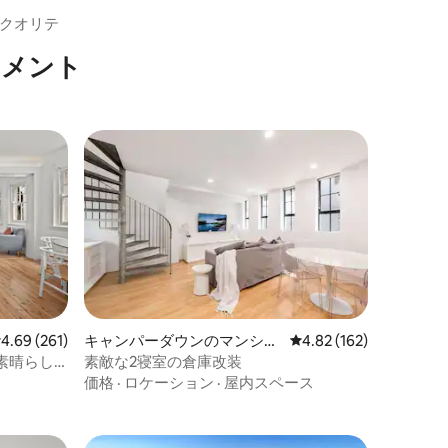
クオリテ
トメント
レビュー261件、5つ星中4.69つ星の平均評価
4.69 (261)
キャンパーダウンのマンショ
レビュー162件、5つ星
4.82 (162)
ン・アパート
素晴らし
素敵な2寝室の倉庫改装
価格
·
ロケーション
·
屋内スペース