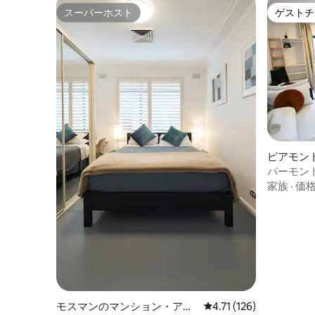
スーパーホスト
ゲストチ
スーパーホスト
ゲストチ
ピアモン
パート
パーモント
ーバー
家族
·
価
モスマンのマンション・アパ
レビュー126件、5つ星
4.71 (126)