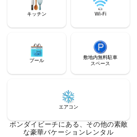
dining for eight. Inside, you can
including Joe Jona
challenge friends and family at the pool
and ping-pong tables, switch on the
キッチン
Wi-Fi
Apple TV or Sonos sound system,
sample vintages from the wine fridge or
share photos of your holiday via Wi-Fi.
The villa’s arched roofline and wood
paneling will make an impression at first
sight. Even so, you’ll be stunned to walk
into the open-concept living room, fully
敷地内無料駐⁠車
equipped kitchen and, at the heart of
プール
ス⁠ペ⁠ー⁠ス
the house, a two-story atrium with a
dining area for ten. Throughout the
residence, a mix of sleek furnishings and
natural textures feels chic yet
comfortable. Villa Camp Cove has one
honeymoon-worthy master suite with a
king bed, en-suite bathroom, a private
balcony and ocean views. The other two
エアコン
bedrooms have king beds and share
access to a hall bathroom. Like the
ボンダイビーチにある、その他の素敵
common living areas, they’re inspired
and modern, with clever skylight-style
な豪華バケーションレンタル
windows and mid-century-classic