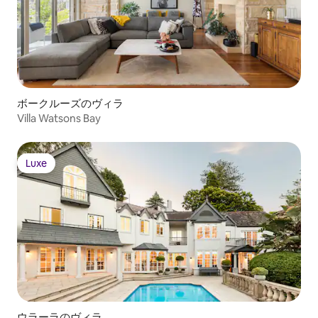
shower, Television, Desk, Air
conditioning FEATURES & AMENITIES •
Pool table • Table tennis • More under
“What this place offers” below
OUTDOOR FEATURES • Ocean View •
Garage - 2 spaces • More under “What
this place offers” below STAFF &
SERVICES Included: • Concierge services
ボークルーズのヴィラ
• More under “What this place offers”
Villa Watsons Bay
below Extra Cost (advance notice may
be required): • Housekeeping • Activities
and excursions • More under “Add-on
Luxe
services” below
Luxe
ウラーラのヴィラ