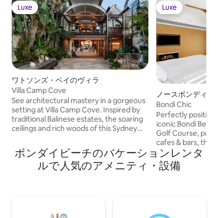
Luxe
Luxe
Luxe
Luxe
ワトソンズ・ベイのヴィラ
Villa Camp Cove
ノースボンディの
See architectural mastery in a gorgeous
Bondi Chic
setting at Villa Camp Cove. Inspired by
Perfectly positio
traditional Balinese estates, the soaring
iconic Bondi Beac
ceilings and rich woods of this Sydney
Golf Course, publi
vacation rental create an ambience of
cafes & bars, this s
breezy luxury. You can look out over the
ボンダイビーチのバケーションレンタ
designed 4 bedro
water to the skyline from the villa’s
breathtaking view
ルで人気のアメニティ・設備
beachfront location in the exclusive
coastline together
Vaucluse area—or take advantage of its
course and City Sky
proximity to the city’s must-sees. Watch
daybeds, al fresc
the sun sparkle on the ocean from
bar and games roo
outdoor living areas with plenty of
absolutely love yo
loungers, a gas barbecue and al-fresco
the holiday choice 