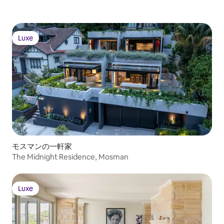
furnishings. The villa is less than a 10-
minute walk from two beaches and
Hornby Lighthouse, and a 10-minute
drive or less from three more beaches
Luxe
Luxe
and Macquarie Lighthouse, as well as a
range of shopping and dining choices in
downtown Vaucluse. It’s an easy drive—
and well worth making a day trip—to city
icons like the Sydney Opera House, the
Sydney Harbour Bridge and Bondi Beach.
Copyright © Luxury Retreats. All rights
reserved. BEDROOM & BATHROOM •
Bedroom 1 - Master: King size bed,
Ensuite bathroom with bathtub and
stand-alone rain shower, Dual vanity,
モスマンの一軒家
Television, Air conditioning, Balcony,
The Midnight Residence, Mosman
Ocean view • Bedroom 2: King size bed,
Shared access to hallway bathroom with
bedroom 3, Bathtub, Stand-alone rain
shower, Television, Desk, Air
Luxe
Luxe
conditioning • Bedroom 3: King size bed,
Shared access to hallway bathroom with
bedroom 2, Bathtub, Stand-alone rain