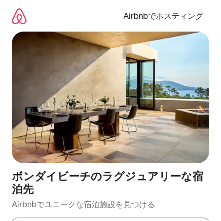
コ
ン
Airbnbでホスティング
テ
ン
ツ
に
ス
キ
ッ
プ
ボンダイビーチのラグジュアリーな宿
泊先
Airbnbでユニークな宿泊施設を見つける