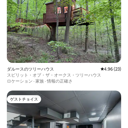
ダルースのツリーハウス
レビュー23件
4.96 (23)
スピリット・オブ・ザ・オークス・ツリーハウス
ロケーション
·
家族
·
情報の正確さ
ゲストチョイス
ゲストチョイス