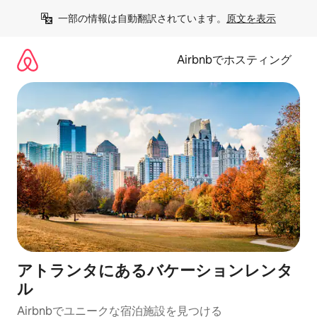
コ
一部の情報は自動翻訳されています。
原文を表示
ン
テ
ン
Airbnbでホスティング
ツ
に
ス
キ
ッ
プ
アトランタにあるバケーションレンタ
ル
Airbnbでユニークな宿泊施設を見つける