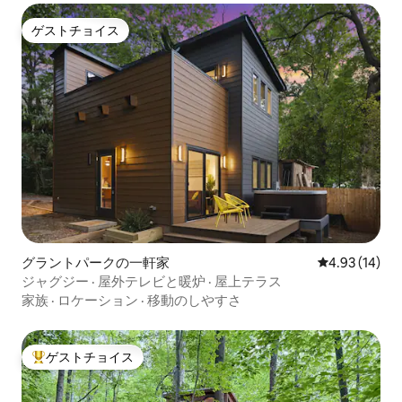
ゲストチョイス
ゲストチョイス
グラントパークの一軒家
レビュー14件
4.93 (14)
ジャグジー · 屋外テレビと暖炉 · 屋上テラス
家族
·
ロケーション
·
移動のしやすさ
ゲストチョイス
大好評のゲストチョイスです。