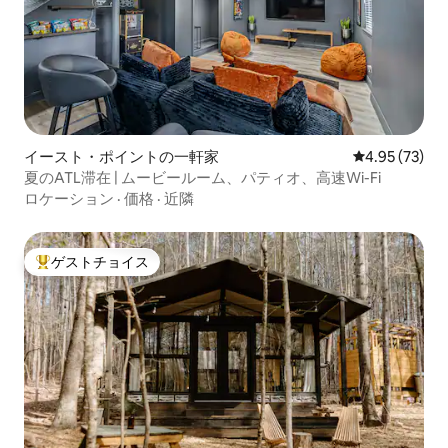
イースト・ポイントの一軒家
レビュー73件
4.95 (73)
夏のATL滞在 | ムービールーム、パティオ、高速Wi-Fi
ロケーション
·
価格
·
近隣
ゲストチョイス
大好評のゲストチョイスです。