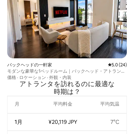
バックヘッドの一軒家
レビュー24
5.0 (24)
モダンな豪華な1ベッドルーム｜バックヘッド・アトランタ
｜無料駐車場
価格
·
ロケーション
·
外観・内装
アトランタを訪⁠れ⁠るの⁠に最⁠適⁠な
時⁠期⁠は⁠？
月
平均料金
平均気温
1月
¥20,119 JPY
7°C