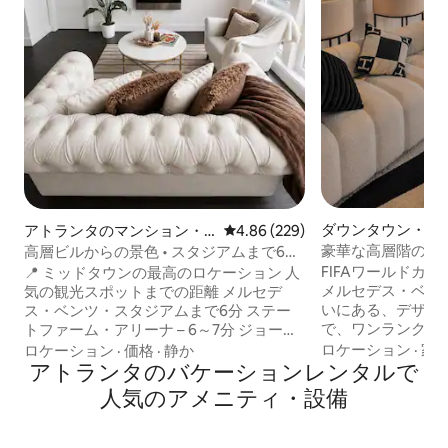
ダウンタウン・ア
アトランタのマンション・
レビュー229件、5つ星中4.86
4.86 (229)
ンション・アパー
アパート
豪華な高層階のスイ
高層ビルからの景色 • スタジアムまで6分
デス・ベンツ・ス
• FIFAワールドカップ
FIFAワールドカッ
📍 ミッドタウンの最高のロケーション 人
メルセデス・ベン
気の観光スポットまでの距離 メルセデ
いにある、デザイ
ス・ベンツ・スタジアムまで6分 ステー
で、ワンランク上
トファーム・アリーナ – 6～7分 ジョージ
さい。床から天井
ア水族館：7～8分 ハーツフィールド・ジ
ロケーション
·
家
ロケーション
·
価格
·
静か
ンの眺望が見える
ャクソン空港まで15～20分 レノックス・
アトランタのバケーションレンタルで
のインテリア、リ
スクエア：15分 マジックシティ：10～12
人気のアメニティ・設備
ル、ラグジュアリ
分 Toast on Lenox – 12～15分 ✨ ゲストが
ペース、グリルス
このロケーションを❤️する理由 FIFAワー
ください。アトラ
ルドカップのイベント会場や主要スタジ