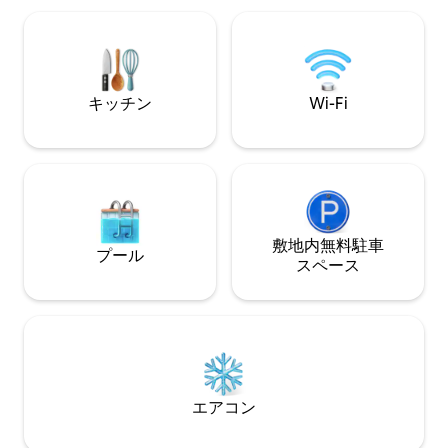
ナイトライフ、レ
アムから数分 ステートファームアリーナ
けます。FIFA、
近くの宿泊先 ポンスシティマーケット：
ズの試合、ビジネ
10分 アトランティック・ステーションま
に訪れる場合でも、
で5分 ピードモント・パークまで10分 フ
アトランタ体験を
ォックス・シアターまで8分
キッチン
Wi-Fi
敷地内無料駐⁠車
プール
ス⁠ペ⁠ー⁠ス
エアコン