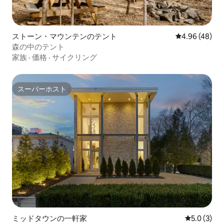
ストーン・マウンテンのテント
レビュー48件
4.96 (48)
森の中のテント
家族
·
価格
·
サイクリング
スーパーホスト
スーパーホスト
ミッドタウンの一軒家
レビュー3
5.0 (3)