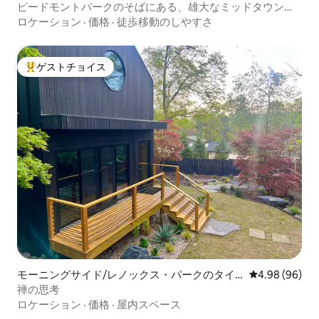
ピードモントパークのそばにある、雄大なミッドタウンの
モダンな宿泊先
ロケーション
·
価格
·
徒歩移動のしやすさ
ゲストチョイス
大好評のゲストチョイスです。
モーニングサイド/レノックス・パークのタイ
レビュー96件
4.98 (96)
ニーハウス
禅の思考
ロケーション
·
価格
·
屋内スペース