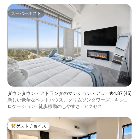
スーパーホスト
スーパーホスト
ダウンタウン・アトランタのマンション・アパ
レビュー45件
4.87 (45)
ート
新しい豪華なペントハウス、クリムソンタワーズ、キング
サイズベッド
ロケーション
·
徒歩移動のしやすさ
·
アクセス
ゲストチョイス
大好評のゲストチョイスです。