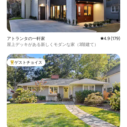
アトランタの一軒家
レビュー179
4.9 (179)
屋上デッキがある新しくモダンな家（3階建て）
ゲストチョイス
大好評のゲストチョイスです。