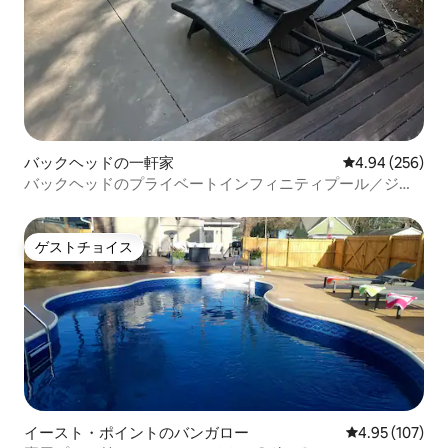
バックヘッドの一軒家
レビュー256件
4.94 (256)
バックヘッドのプライベートインフィニティプール／ジャ
グジー。
ゲストチョイス
ゲストチョイス
イースト・ポイントのバンガロー
レビュー107件
4.95 (107)