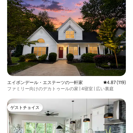
エイボンデール・エステーツの一軒家
レビュー119件
4.87 (119)
ファミリー向けのデカトゥールの家 | 4寝室 | 広い裏庭
ゲストチョイス
ゲストチョイス