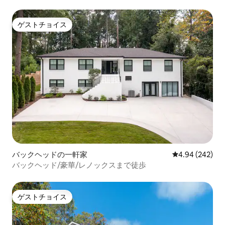
ゲストチョイス
ゲストチョイス
バックヘッドの一軒家
レビュー242件
4.94 (242)
バックヘッド/豪華/レノックスまで徒歩
ゲストチョイス
ゲストチョイス