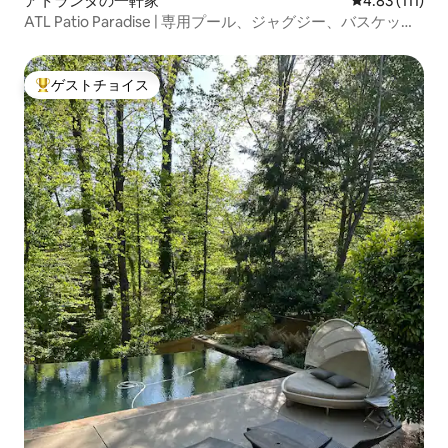
アトランタの一軒家
レビュー111
4.83 (111)
ATL Patio Paradise | 専用プール、ジャグジー、バスケット
ボール
ゲストチョイス
大好評のゲストチョイスです。