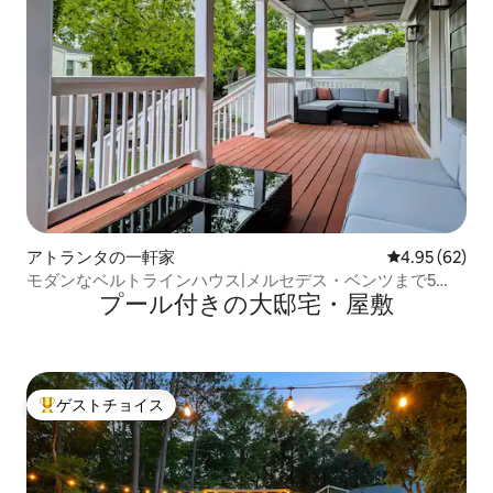
アトランタの一軒家
レビュー62件
4.95 (62)
モダンなベルトラインハウス|メルセデス・ベンツまで5
プール付きの大邸宅・屋敷
分！
ゲストチョイス
大好評のゲストチョイスです。