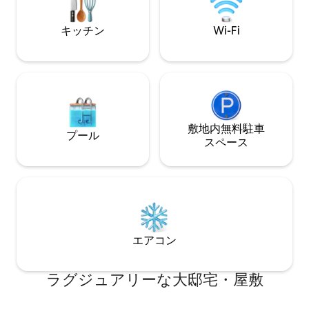
れている間も自宅のようにくつろぐこと
ムアリーナ/CNNス
ができます。 ホストのプロフィールをク
パーク -GWCC 
キッチン
Wi-Fi
リックすると、さらに14件の素晴らしい
ンサート会場（タ
宿泊先が表示されます！
敷地内無料駐⁠車
プール
ス⁠ペ⁠ー⁠ス
エアコン
ラグジュアリーな大邸宅・屋敷