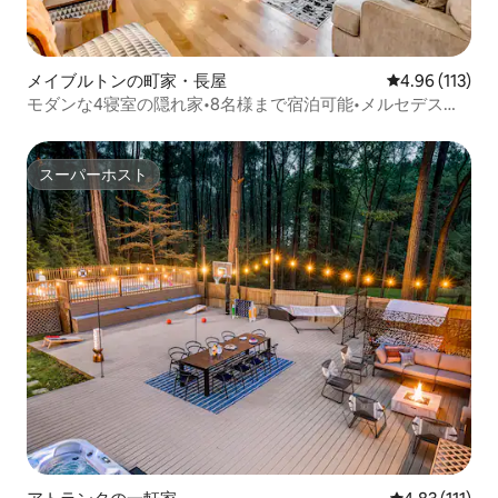
メイブルトンの町家・長屋
レビュー113件
4.96 (113)
モダンな4寝室の隠れ家•8名様まで宿泊可能•メルセデス・
ベンツ近く
スーパーホスト
スーパーホスト