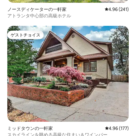
ノースディケーターの一軒家
レビュー241件
4.96 (241)
アトランタ中心部の高級ホテル
ゲストチョイス
ゲストチョイス
ミッドタウンの一軒家
レビュー177件
4.96 (177)
スカイラインを眺める高級な住まい＆ワインバー