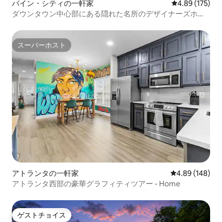
バイン・シティの一軒家
レビュー175件
4.89 (175)
ダウンタウン中心部にある隠れた名所のデザイナーズホー
ム、4寝室/3バスルーム
スーパーホスト
スーパーホスト
アトランタの一軒家
レビュー148件
4.89 (148)
アトランタ西部の豪華グラフィティツアー - Home
ゲストチョイス
ゲストチョイス