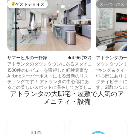
ゲストチョイス
スーパーホスト
大好評のゲストチョイスです。
スーパーホスト
サマーヒルの一軒家
レビュー132件、5つ星中4.96
4.96 (132)
アトランタの一軒
アトランタのダウンタウンにあるスタイ
ダウンタウンまで
リッシュでモダンな家
寝室/3バスルーム
1500件のレビューを獲得した経験豊富な
*キング＆クイーン
Airbnbスーパーホストによる最新のリス
中心部にあります。 ダウンタウンで
ティングです！ アトランタの中心部にあ
クティビティに最
るこの美しいスポットに滞在してお楽し
す。2階にバルコ
アトランタの大邸宅・屋敷で人気のア
みください。 ベッド4台、バスルーム3.5
先のポーチは、グ
室を備えたこの宿泊施設には、滞在を楽
す。無料の専用車
メニティ・設備
しむために必要なものがすべて揃ってい
きの裏庭とパティ
ます。 ダウンタウン、ミッドタウン、空
ツスタジアムまで
港、その他多くの素晴らしい場所まで数
ルド・ジャクソン空
分です。 モダンな仕上げ、スマート4Kテ
10分以内： -ジョージ
レビ、高速Wi-Fi、清潔なタオル、シー
ド・オブ・コーラ 
ツ、必需品が充実しており、自宅から離
博物館 アトランタ