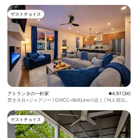
リットレベル。
ゲストチョイス
ゲストチョイス
アトランタの一軒家
レビュー34件
4.97 (34)
焚き火台+ジャグジー | GWCC+BeltLineの近く | 14人宿泊可
能
ゲストチョイス
ゲストチョイス