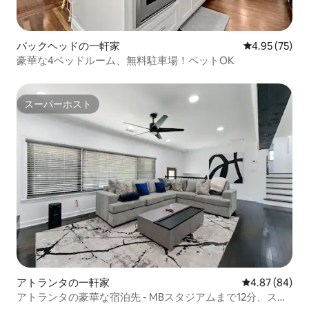
バックヘッドの一軒家
レビュー75件
4.95 (75)
豪華な4ベッドルーム、無料駐車場！ペットOK
スーパーホスト
スーパーホスト
アトランタの一軒家
レビュー84件
4.87 (84)
アトランタの豪華な宿泊先 - MBスタジアムまで12分、スプ