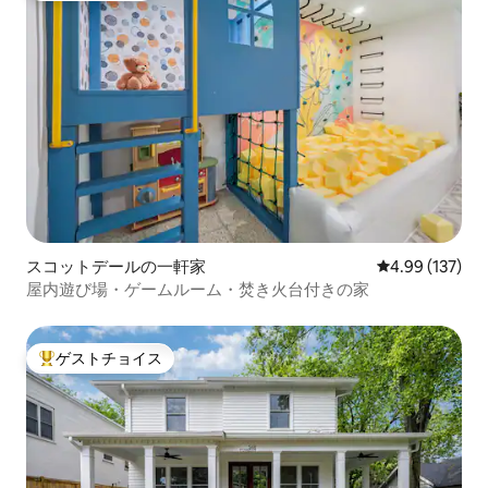
スコットデールの一軒家
レビュー137件
4.99 (137)
屋内遊び場・ゲームルーム・焚き火台付きの家
ゲストチョイス
大好評のゲストチョイスです。