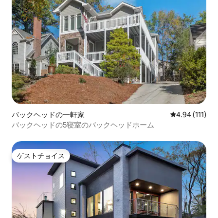
バックヘッドの一軒家
レビュー111
4.94 (111)
バックヘッドの5寝室のバックヘッドホーム
ゲストチョイス
ゲストチョイス