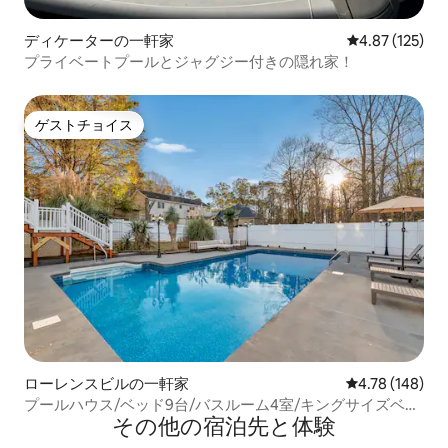
ディケーターの一軒家
レビュー125件
4.87 (125)
プライベートプールとジャグジー付きの隠れ家！
ゲストチョイス
ゲストチョイス
ローレンスビルの一軒家
レビュー148件
4.78 (148)
プールハウス/ベッド9台/バスルーム4室/キングサイズベッ
その他の宿⁠泊⁠先と体⁠験
ド/ビリヤード/エアホッケー