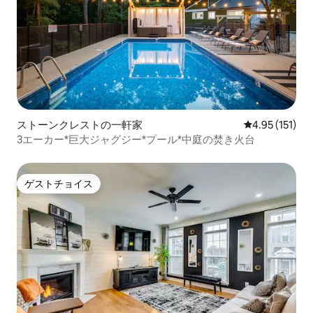
ストーンクレストの一軒家
レビュー151
4.95 (151)
3エーカー*巨大ジャグジー*プール*中庭の焚き火台
ゲストチョイス
ゲストチョイス