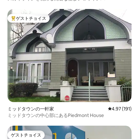
ゲストチョイス
大好評のゲストチョイスです。
ミッドタウンの一軒家
レビュー191件
4.97 (191)
ミッドタウンの中心部にあるPiedmont House
ゲストチョイス
ゲストチョイス