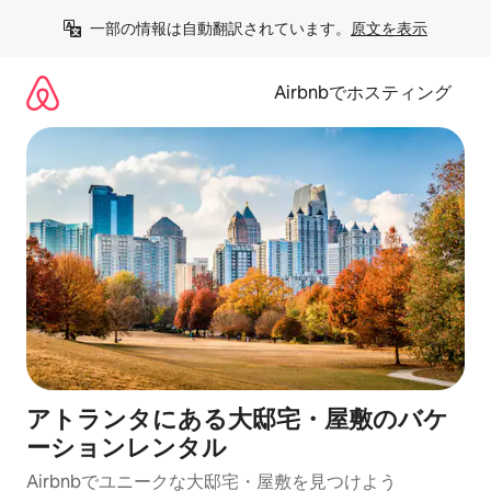
コ
一部の情報は自動翻訳されています。
原文を表示
ン
テ
ン
Airbnbでホスティング
ツ
に
ス
キ
ッ
プ
アトランタにある大邸宅・屋敷のバケ
ーションレンタル
Airbnbでユニークな大邸宅・屋敷を見つけよう