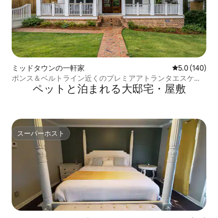
ミッドタウンの一軒家
レビュー140
5.0 (140)
ポンス＆ベルトライン近くのプレミアアトランタエスケー
ペットと泊まれる大邸宅・屋敷
プ
スーパーホスト
スーパーホスト