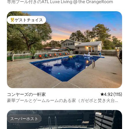
専用プール付きのATL Luxe Living @ the OrangeRoom
ゲストチョイス
大好評のゲストチョイスです。
コンヤーズの一軒家
レビュー115
4.92 (115)
豪華プールとゲームルームのある家（ガゼボと焚き火台付
き）
スーパーホスト
スーパーホスト