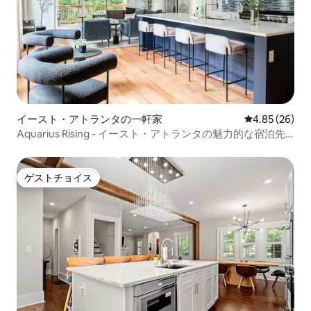
イースト・アトランタの一軒家
レビュー26件
4.85 (26)
Aquarius Rising - イースト・アトランタの魅力的な宿泊先
（高級アメニティ・設備付き）
ゲストチョイス
ゲストチョイス