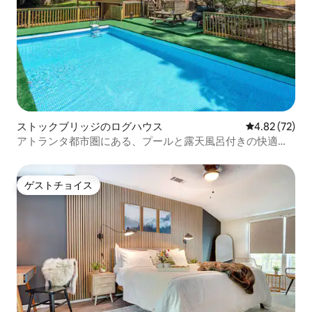
ストックブリッジのログハウス
レビュー72件
4.82 (72)
アトランタ都市圏にある、プールと露天風呂付きの快適な4
寝室のキャビン
ゲストチョイス
ゲストチョイス