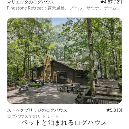
マリエッタのログハウス
レビュー121
4.87 (121)
Pinestone Retreat：露天風呂、プール、サウナ、ゲームル
ーム
ストックブリッジのログハウス
レビュー3
5.0 (3)
ログハウスでのリトリート
ペットと泊まれるログハウス