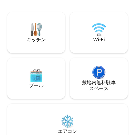
グリル、ゲームルーム、ムービールー
ウンタウンスミル
ム、スクリーンドポーチがあります。各
ップを探索したり
部屋に高速Wi-Fiとスマートテレビがあり
な観光スポットで
ます。アトランタのダウンタウンから30
やメルセデス・ベ
分、空港から35分と便利な場所にありま
れたりしてみてく
す。平和な郊外の快適さを感じながら、
アトランタで最高の地元の食事やアクテ
キッチン
Wi-Fi
ィビティをすべて楽しめます。
敷地内無料駐⁠車
プール
ス⁠ペ⁠ー⁠ス
エアコン