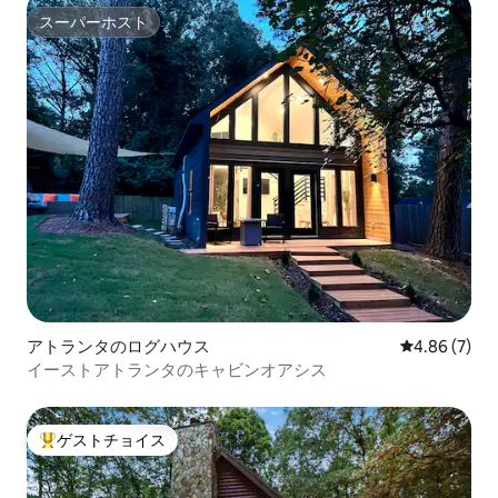
スーパーホスト
スーパーホスト
アトランタのログハウス
レビュー7件
4.86 (7)
イーストアトランタのキャビンオアシス
ゲストチョイス
大好評のゲストチョイスです。