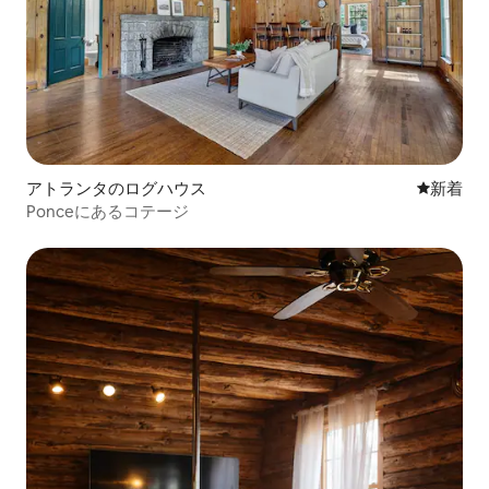
アトランタのログハウス
新しい宿
新着
Ponceにあるコテージ