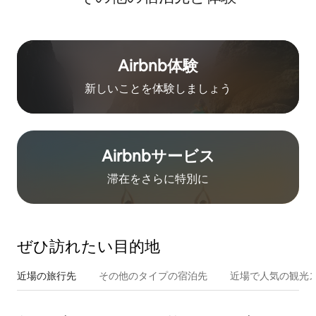
Airbnb体験
新しいことを体験しましょう
Airbnb⁠サ⁠ー⁠ビ⁠ス
滞在をさ⁠ら⁠に特⁠別⁠に
ぜひ訪⁠れ⁠た⁠い目⁠的⁠地
近場の旅行先
その他のタ⁠イ⁠プ⁠の宿⁠泊⁠先
近場で人気の観光