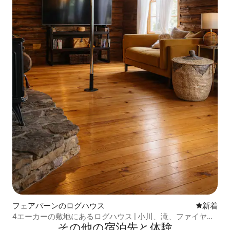
フェアバーンのログハウス
新しい宿
新着
4エーカーの敷地にあるログハウス | 小川、滝、ファイヤー
その他の宿⁠泊⁠先と体⁠験
ピット