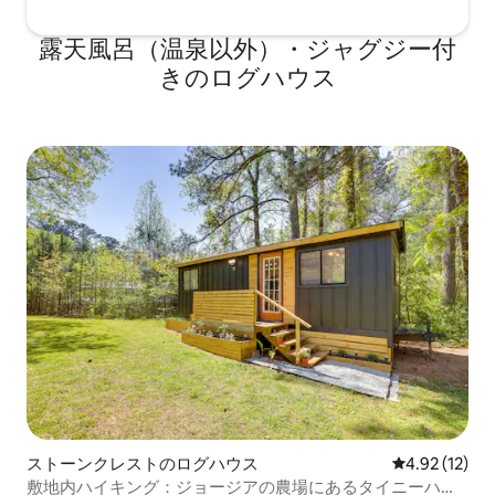
露天風呂（温泉以外）・ジャグジー付
きのログハウス
ストーンクレストのログハウス
レビュー12件
4.92 (12)
敷地内ハイキング：ジョージアの農場にあるタイニーハウ