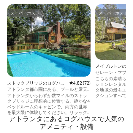
スーパーホスト
スーパーホスト
スーパーホスト
スーパーホスト
メイブルトンのロ
セレーン・マブルト
ランタ中心街まで1
こちらの素晴らし
ストックブリッジのログハウ
レビュー72件、5つ星中4.82
4.82 (72)
ションレンタルを
ス
アトランタ都市圏にある、プールと露天
タ地域の最もエキ
風呂付きの快適な4寝室のキャビン
アトランタからわずか数マイルのストッ
クションすべてに
クブリッジに理想的に位置する、静かな4
す！美しい素朴な
ベッドルームのキャビンで、両方の世界
た屋外スペース、
を最大限に体験してください。リラック
するこの3ベッド
アトランタにあるログハウスで人気の
スした隠れ家で時間をお楽しみくださ
キャビンは、遠足
い。4寝室、2フルバス、2ハーフバス、プ
るのに最適な拠点
アメニティ・設備
ール、ジャグジー、ファイヤーピット、
ライストパークで