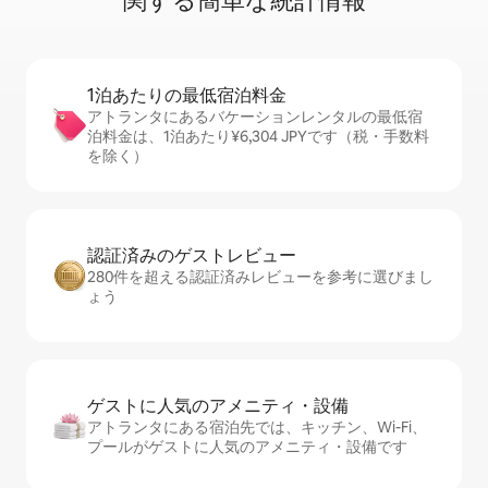
関⁠す⁠る簡⁠単⁠な統⁠計⁠情⁠報
1泊あたりの最⁠低⁠宿⁠泊⁠料⁠金
アトランタにあるバケーションレンタルの最低宿
泊料金は、1泊あたり¥6,304 JPYです（税・手数料
を除く）
認証済みのゲ⁠ス⁠ト⁠レ⁠ビ⁠ュ⁠ー
280件を超える認証済みレビューを参考に選びまし
ょう
ゲストに人⁠気⁠のア⁠メ⁠ニ⁠テ⁠ィ・設⁠備
アトランタにある宿泊先では、キッチン、Wi-Fi、
プールがゲストに人気のアメニティ・設備です