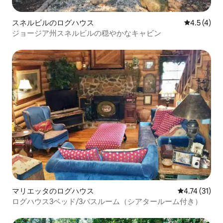
スネルビルのログハウス
レビュー4
4.5 (4)
ジョージア州スネルビルの穏やかなキャビン
マリエッタのログハウス
レビュー31件
4.74 (31)
ログハウス3ベッド/3バスルーム（シアタールーム付き）