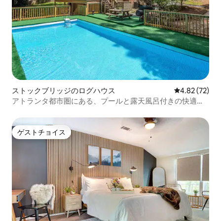
ストックブリッジのログハウス
レビュー72件
4.82 (72)
アトランタ都市圏にある、プールと露天風呂付きの快適な4
寝室のキャビン
ゲストチョイス
ゲストチョイス