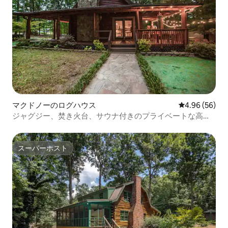
マクドノーのログハウス
レビュー56件
4.96 (56)
ジャグジー、焚き火台、サウナ付きのプライベートな高級
キャビン
スーパーホスト
スーパーホスト