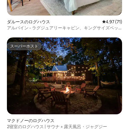
ダルースのログハウス
レビュー71件
4.97 (71)
アルパイン - ラグジュアリーキャビン、キングサイズベッ
ド/ホットタブ/ゲームルーム/ファイヤーピット
スーパーホスト
スーパーホスト
マクドノーのログハウス
2寝室のログハウス | サウナ + 露天風呂・ジャグジー