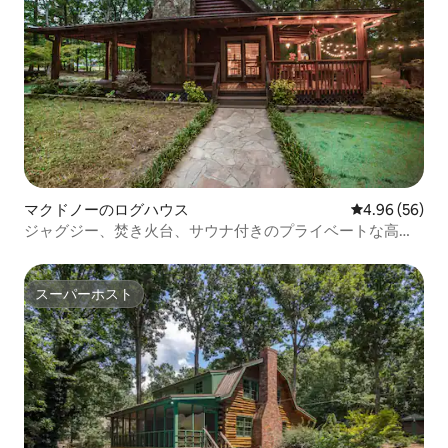
マクドノーのログハウス
レビュー56件
4.96 (56)
ジャグジー、焚き火台、サウナ付きのプライベートな高級
キャビン
スーパーホスト
スーパーホスト