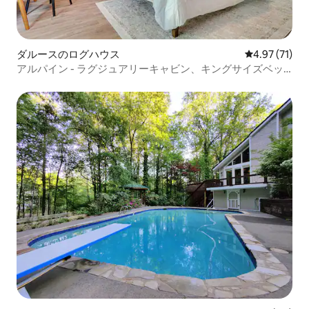
ダルースのログハウス
レビュー71件
4.97 (71)
アルパイン - ラグジュアリーキャビン、キングサイズベッ
ド/ホットタブ/ゲームルーム/ファイヤーピット