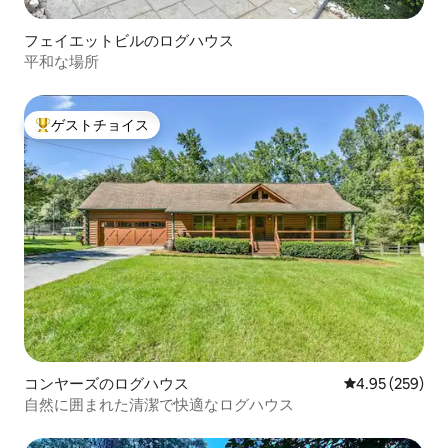
フェイエットビルのログハウス
平和な場所
ゲストチョイス
大好評のゲストチョイスです。
コンヤーズのログハウス
レビュー259件
4.95 (259)
自然に囲まれた清潔で快適なログハウス