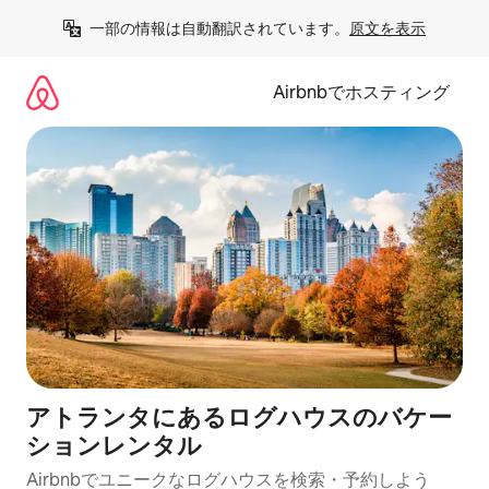
コ
一部の情報は自動翻訳されています。
原文を表示
ン
テ
ン
Airbnbでホスティング
ツ
に
ス
キ
ッ
プ
アトランタにあるログハウスのバケー
ションレンタル
Airbnbでユニークなログハウスを検索・予約しよう