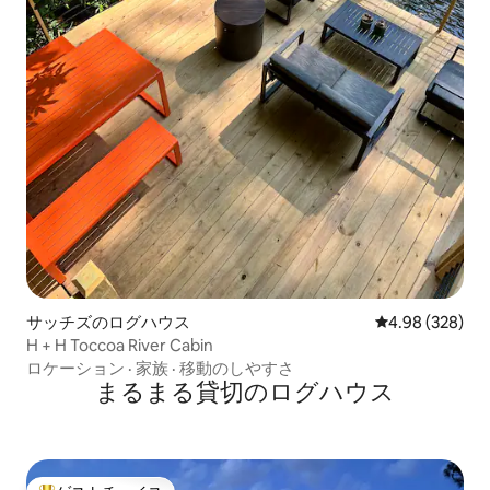
サッチズのログハウス
レビュー328件
4.98 (328)
H + H Toccoa River Cabin
ロケーション
·
家族
·
移動のしやすさ
まるまる貸切のログハウス