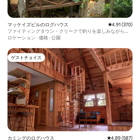
マッケイズビルのログハウス
レビュー370件
4.91 (370)
ファイティングタウン・クリークで釣りを楽しみながらリ
ラックス
ロケーション
·
価格
·
公園
ゲストチョイス
ゲストチョイス
カミングのログハウス
レビュー587件
4.89 (587)