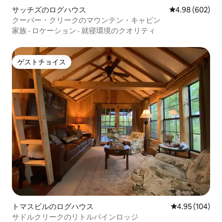
サッチズのログハウス
レビュー602件
4.98 (602)
クーパー・クリークのマウンテン・キャビン
家族
·
ロケーション
·
就寝環境のクオリティ
ゲストチョイス
ゲストチョイス
トマスビルのログハウス
レビュー104件
4.95 (104)
サドルクリークのリトルパインロッジ