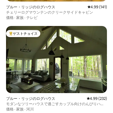
ブルー・リッジのログハウス
レビュー141件
4.99 (141)
チェリーログマウンテンのクリークサイドキャビン
価格
·
家族
·
テレビ
ゲストチョイス
大好評のゲストチョイスです。
ブルー・リッジのログハウス
レビュー232件
4.99 (232)
モダンなツリーハウスで過ごすカップル向けのんびりハイ
キング
価格
·
家族
·
河川