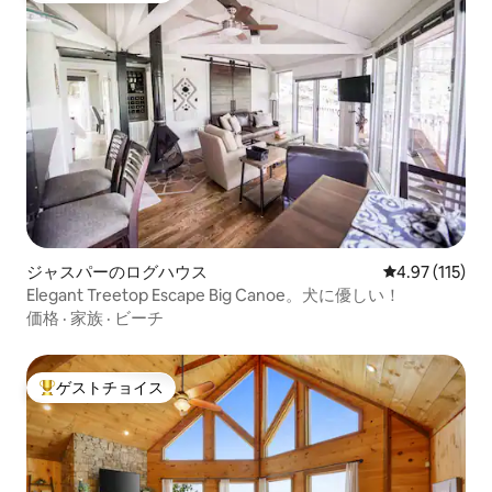
ジャスパーのログハウス
レビュー115
4.97 (115)
Elegant Treetop Escape Big Canoe。犬に優しい！
価格
·
家族
·
ビーチ
ゲストチョイス
大好評のゲストチョイスです。