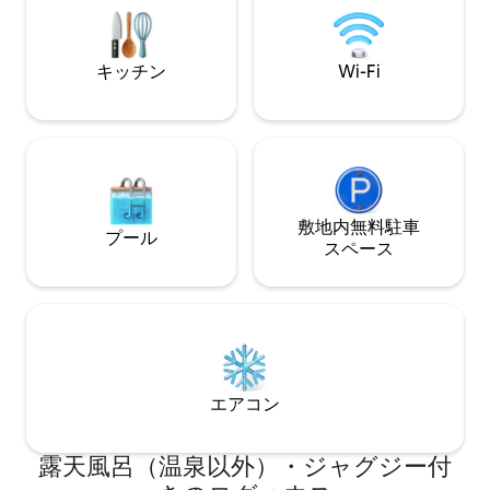
など、完全なプライバシーを確保できま
するには、運転免
す。また、ハイキングに出かける前にど
panoramicpara
うしても仕事をしなければならない場合
があります。
キッチン
Wi-Fi
は、高速Wi-Fiをご利用いただけます！
敷地内無料駐⁠車
プール
ス⁠ペ⁠ー⁠ス
エアコン
露天風呂（温泉以外）・ジャグジー付