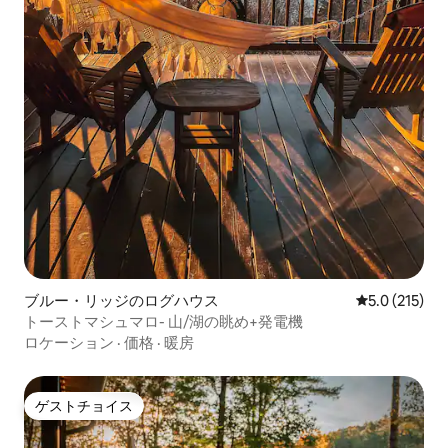
ブルー・リッジのログハウス
レビュー215
5.0 (215)
トーストマシュマロ- 山/湖の眺め+発電機
ロケーション
·
価格
·
暖房
ゲストチョイス
ゲストチョイス