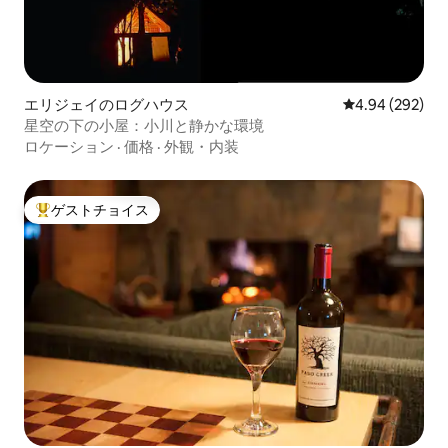
エリジェイのログハウス
レビュー292件
4.94 (292)
星空の下の小屋：小川と静かな環境
ロケーション
·
価格
·
外観・内装
ゲストチョイス
大好評のゲストチョイスです。