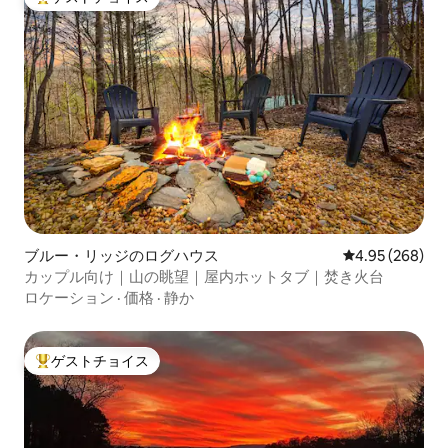
大好評のゲストチョイスです。
ブルー・リッジのログハウス
レビュー268件
4.95 (268)
カップル向け｜山の眺望｜屋内ホットタブ｜焚き火台
ロケーション
·
価格
·
静か
ゲストチョイス
大好評のゲストチョイスです。