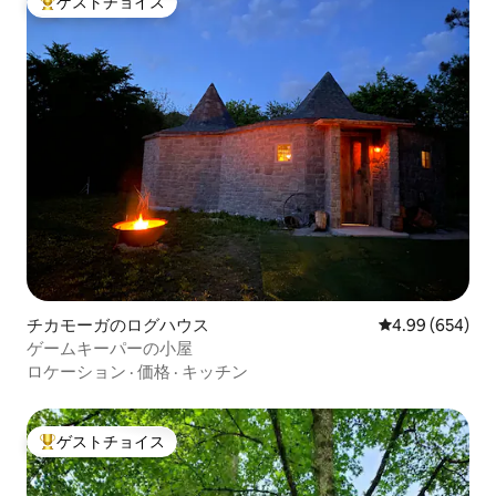
ゲストチョイス
大好評のゲストチョイスです。
チカモーガのログハウス
レビュー654件
4.99 (654)
ゲームキーパーの小屋
ロケーション
·
価格
·
キッチン
ゲストチョイス
大好評のゲストチョイスです。