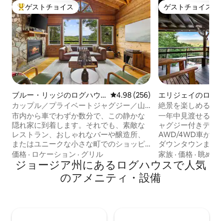
ゲストチョイス
ゲストチョイス
大好評のゲストチョイスです。
ゲストチョイス
ブルー・リッジのログハウ
レビュー256件、5つ星中4.98
4.98 (256)
エリジェイのログ
ス
カップル／プライベートジャグジー／山
絶景を楽しめる快
の景色／ファイヤーピット／スクリーン
市内から車でわずか数分で、この静かな
一年中見渡せる素
ポーチ
隠れ家に到着します。それでも、素敵な
ャグジー付きデッ
レストラン、おしゃれなバーや醸造所、
AWD/4WD車が
またはユニークな小さな町でのショッピ
ダウンタウンまで
ングを楽しみたい気分になった場合は、
ニークなショッピ
価格
·
ロケーション
·
グリル
家族
·
価格
·
眺め
ブルー・リッジの繁華街までわずか数分
ジョージア州にあるログハウスで人気
カヤック、チュー
で行けます。この完全に改装されたキャ
ース湖とカーテケ
のアメニティ・設備
ビンでは、屋内のジャグジー、ブランコ
グコース（アパラ
ベッドとテレビを備えた網戸付きの素敵
ド）と滝がありま
なポーチ、広々としたウォークインシャ
イーンベッドがあ
ワー、静かなファイヤーピット、新しい
50ポンドまでの犬
グリルとファイヤーピット用のテーブル
1回の滞在につき50ドル