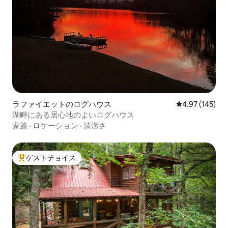
ラファイエットのログハウス
レビュー145件
4.97 (145)
湖畔にある居心地のよいログハウス
家族
·
ロケーション
·
清潔さ
ゲストチョイス
大好評のゲストチョイスです。