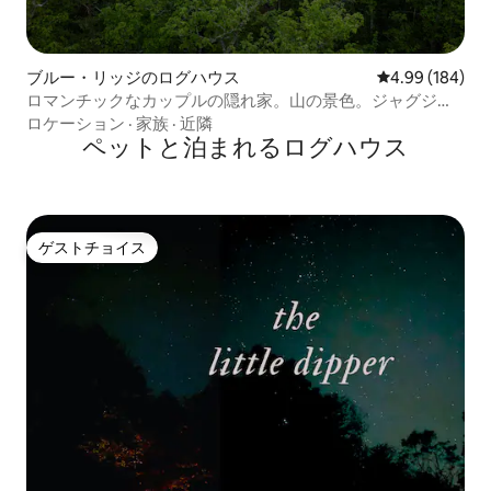
ブルー・リッジのログハウス
レビュー184件
4.99 (184)
ロマンチックなカップルの隠れ家。山の景色。ジャグジ
ー。
ロケーション
·
家族
·
近隣
ペットと泊まれるログハウス
ゲストチョイス
ゲストチョイス