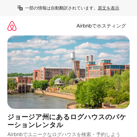
コ
一部の情報は自動翻訳されています。
原文を表示
ン
テ
ン
Airbnbでホスティング
ツ
に
ス
キ
ッ
プ
ジョージア州にあるログハウスのバケ
ーションレンタル
Airbnbでユニークなログハウスを検索・予約しよう