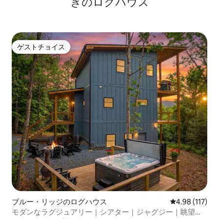
きのログハウス
ゲストチョイス
ゲストチョイス
ブルー・リッジのログハウス
レビュー117件
4.98 (117)
モダンなラグジュアリー｜シアター｜ジャグジー｜眺望｜