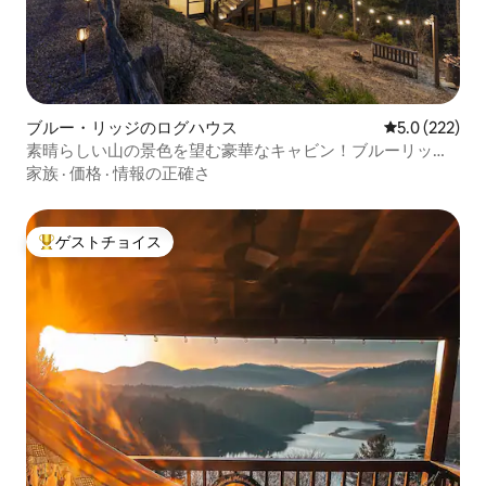
ブルー・リッジのログハウス
レビュー222
5.0 (222)
素晴らしい山の景色を望む豪華なキャビン！ブルーリッジ
山脈に近い
家族
·
価格
·
情報の正確さ
ゲストチョイス
大好評のゲストチョイスです。