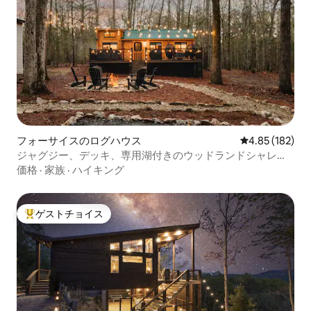
フォーサイスのログハウス
レビュー182件
4.85 (182)
ジャグジー、デッキ、専用湖付きのウッドランドシャレ
ー！
価格
·
家族
·
ハイキング
ゲストチョイス
大好評のゲストチョイスです。