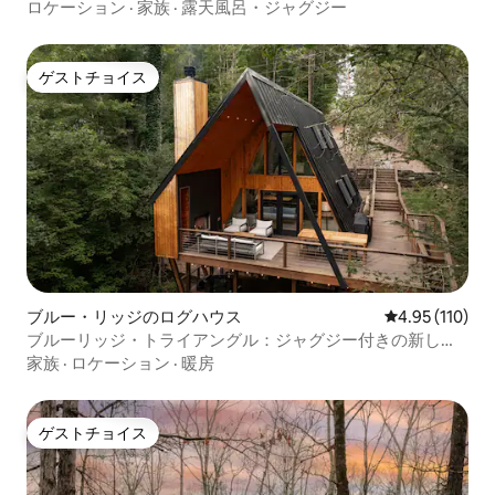
静か
ロケーション
·
家族
·
露天風呂・ジャグジー
ゲストチョイス
ゲストチョイス
ブルー・リッジのログハウス
レビュー110件
4.95 (110)
ブルーリッジ・トライアングル：ジャグジー付きの新しい
Aフレーム
家族
·
ロケーション
·
暖房
ゲストチョイス
ゲストチョイス