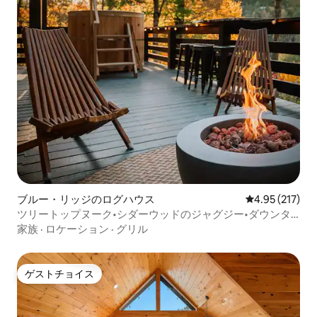
ブルー・リッジのログハウス
レビュー217件
4.95 (217)
ツリートップヌーク•シダーウッドのジャグジー•ダウンタ
ウンまで10分
家族
·
ロケーション
·
グリル
ゲストチョイス
ゲストチョイス