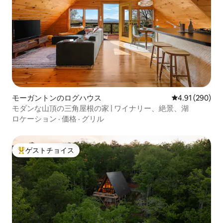
モーガントンのログハウス
レビュー290件
4.91 (290)
モダンな山頂の三角屋根の家 | ワイナリー、絶景、湖
ロケーション
·
価格
·
グリル
ゲストチョイス
大好評のゲストチョイスです。