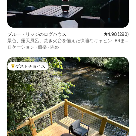
ブルー・リッジのログハウス
レビュー290件
4.98 (290)
景色、露天風呂、焚き火台を備えた快適なキャビン- BRま
で10分
ロケーション
·
価格
·
眺め
ゲストチョイス
大好評のゲストチョイスです。