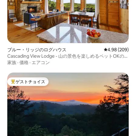
ブルー・リッジのログハウス
レビュー209件
4.98 (209)
Cascading View Lodge - 山の景色を楽しめるペットOKのロ
ッジ
家族
·
価格
·
エアコン
ゲストチョイス
大好評のゲストチョイスです。