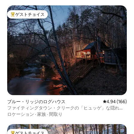
ゲストチョイス
大好評のゲストチョイスです。
ブルー・リッジのログハウス
レビュー166件
4.94 (166)
ファイティングタウン・クリークの「ヒュッゲ」な隠れ家
キャビン、ジャグジー付き
ロケーション
·
家族
·
間取り
ゲストチョイス