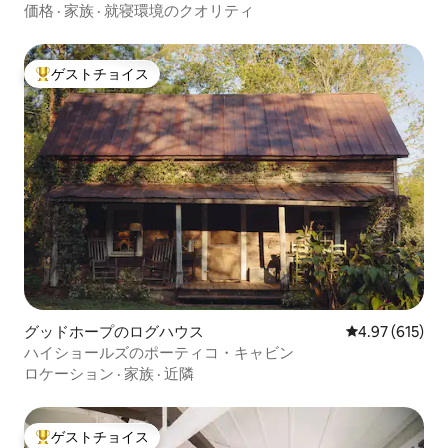
価格
·
家族
·
就寝環境のクオリティ
ゲストチョイス
大好評のゲストチョイスです。
グッドホープのログハウス
レビュー615件
4.97 (615)
ハイショールズのポーティコ・キャビン
ロケーション
·
家族
·
近隣
ゲストチョイス
大好評のゲストチョイスです。