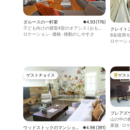
ダルースの一軒家
レビュー176件、5つ星
4.93 (176)
子ども向けの寝室4室のオアシス | おもち
クレイト
ゃが揃っています
ロケーション
·
価格
·
移動のしやすさ
8名様用
の眺望＋
ロケーシ
ゲストチョイス
ゲス
ゲストチョイス
大好評の
ブレアズ
ン・アパ
山の中の
家族
·
ロ
ウッドストックのマンショ
レビュー391件、5つ星
4.98 (391)