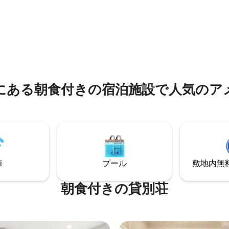
お楽しみください。 キャビンから400ヤ
ください。アンティーク、レコ
ードの手入れの行き届いたBent
ーヤーでかける懐かしの曲。古
MacKaye Trailでハイキング
ームボードとくつろぎましょ
カヤック、トッコア川、ブルー
ンを持ってきて、趣のある雰囲
がすべて近くにあります！
んでください。完璧な休暇先で
、プレイペン、ハイチェア 16歳
様 - 無料
にある朝食付きの宿泊施設で人気のア
i
プール
敷地内無料駐
朝食付きの貸別荘