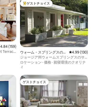
ゲストチョイス
大好評のゲストチョイスです。
レビュー159件、5つ星中4.84つ星の平均評価
4.84 (159)
et Terrace
ウォ―ム・スプリングスの一
レビュー130件、5つ星
4.99 (130)
軒家
ジョージア州ウォームスプリングスのサ
ンクチュアリ
ロケーション
·
価格
·
就寝環境のクオリテ
ィ
ゲストチョイス
ゲストチョイス