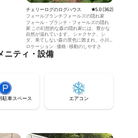
on
チェリーログのログハウス
レビュー362件、5つ
5.0 (362)
。マス釣り、
フォールブランチフォールズの隠れ家
リッジ湖
フォール・ブランチ・フォールズの隠れ
家 この幻想的な森の隠れ家には、豊かな
自然が溢れています。 シャクヤク、シ
ダ、果てしない森の景色に囲まれ、小川
の心地よい音が響く、大自然がすぐそば
ロケーション
·
価格
·
移動のしやすさ
メニティ・設備
に広がる場所です。 フォール・ブラン
チ・フォールズの滝までの短いハイキン
グをお楽しみください。 ポーチに座って
小川の音を満喫しましょう。 私たちのス
トーリーの詳細や、予約以外のご質問に
ついては、Instaの
@retreatatfallbranchfallsでお問い合わせ
ください。 短期宿泊事業ギルマー許可番
⁠車ス⁠ペ⁠ー⁠ス
エアコン
号：003874