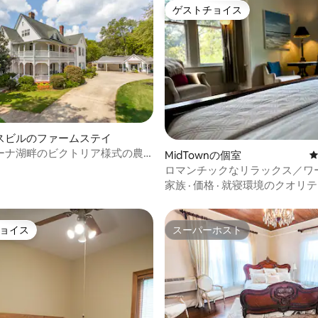
ゲストチョイス
ゲストチョイス
4.77つ星の平均評価
スビルのファームステイ
ーナ湖畔のビクトリア様式の農
MidTownの個室
室
ロマンチックなリラックス／ワ
ース、キングベッド、専用バス
家族
·
価格
·
就寝環境のクオリテ
ョイス
スーパーホスト
ョイス
スーパーホスト