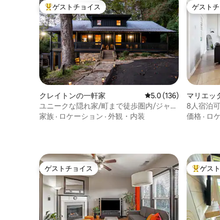
ゲストチョイス
ゲストチ
大好評のゲストチョイスです。
ゲストチ
クレイトンの一軒家
レビュー136件、5つ星
5.0 (136)
マリエッ
ユニークな隠れ家/町まで徒歩圏内/ジャグ
8人宿泊
ジー＆プール
ベッド|
家族
·
ロケーション
·
外観・内装
価格
·
ロ
ゲストチョイス
ゲス
ゲストチョイス
大好評の