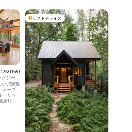
ボックス
ゲストチョイス
ゲス
大好評のゲストチョイスです。
大好評
リーハウ
Bide I
ハウスと
TripsT
ツリーハ
ベートで
プル専用
リーな隠れ家です
家族
·
価
ジアパイ
して、世の
Tree
レビュー169件、5つ星中4.92つ星の平均評価
4.92 (169)
びつなが
ャグジー、
います。
大な2階建
ト付きの
いオープ
グのワイ
ルーリッ
の高級ア
族旅行、
ます。
の楽しい
iがあるワー
。木々や
のデッキ
グジーを