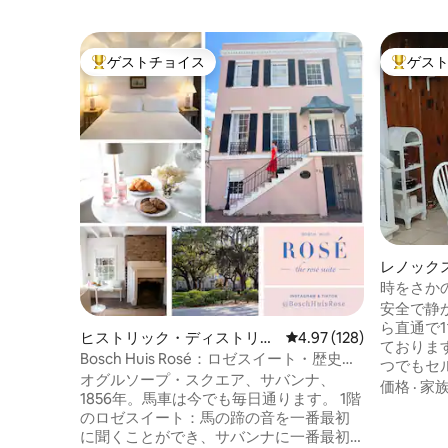
ゲストチョイス
ゲス
大好評のゲストチョイスです。
大好評の
レノック
ス
時をさか
安全で静かな
ら直通で
ヒストリック・ディストリク
レビュー128件、5つ星
4.97 (128)
ておりま
ト ・ノースの一軒家
Bosch Huis Rosé：ロゼスイート・歴史
つでもセ
的・駐車場
オグルソープ・スクエア、サバンナ、
自由に出
価格
·
家
1856年。馬車は今でも毎日通ります。 1階
料コーヒ
のロゼスイート：馬の蹄の音を一番最初
マー！パ
に聞くことができ、サバンナに一番最初
ツ！ 時