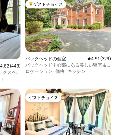
ゲストチョイス
大好評のゲストチョイスです。
バックヘッドの個室
レビュー329件、5つ星
4.91 (329)
バックヘッド中心部にある美しい寝室＆
レビュー443件、5つ星中4.82つ星の平均評価
4.82 (443)
バスルーム
ロケーション
·
価格
·
キッチン
ークスペ
ルーム
ィ
ゲストチョイス
ゲストチョイス