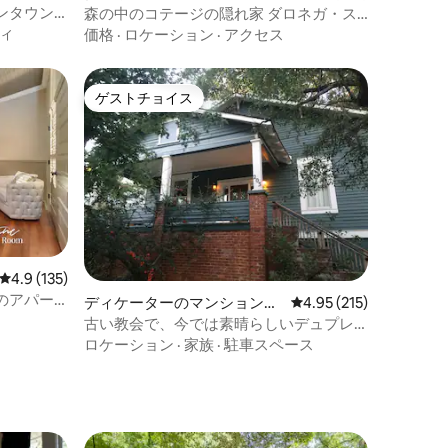
ート
ンタウン
森の中のコテージの隠れ家 ダロネガ・ス
クエアまで5分
ィ
価格
·
ロケーション
·
アクセス
ゲストチョイス
ゲストチョイス
レビュー135件、5つ星中4.9つ星の平均評価
4.9 (135)
のアパー
ディケーターのマンション・
レビュー215件、5つ星
4.95 (215)
アパート
古い教会で、今では素晴らしいデュプレ
ックスです。ディケーター市
ロケーション
·
家族
·
駐車スペース