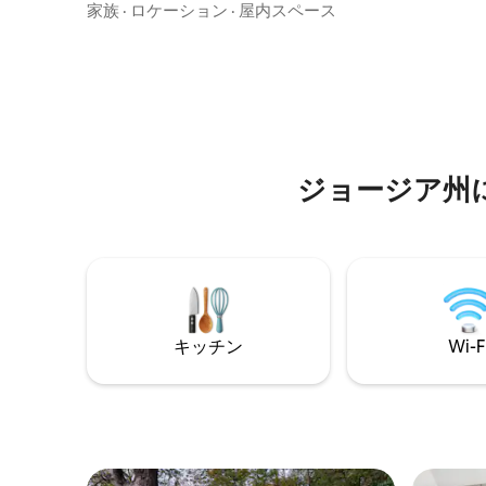
に出かけることができ、広場の最前列に
家族
·
ロケーション
·
屋内スペース
お楽しみ
座ることができます。 車は使わないでく
ードプレ
ださい。片側はRiver Street、反対側は
い本やゲ
Broughton Streetのお店、その間にはミ
う。ワイ
シュランにふさわしいレストランがあり
気を楽し
ます。 裏庭にはサウナと冷水プランジが
す。 必ずリクエストしてください： ベビ
あり、朝の最高の時間を過ごせます。 自
ーベッド
分の家のように愛されています。なぜな
未満のお子
ら、まさに自分の家だからです。 Bosch
ジョージア州
Huisは夢から始まりました。あなたのよ
うなゲストがそれを実現してくれます。
ハートをタップするか、ホストプロフィ
ールをご覧いただくか、ご予約くださ
い。
キッチン
Wi-F