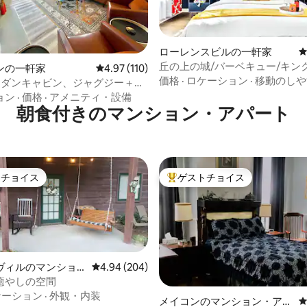
中4.93つ星の平均評価
ローレンスビルの一軒家
丘の上の城/バーベキュー/キン
ンの一軒家
レビュー110件、5つ星中4.97つ星の平均評価
4.97 (110)
ッド/ゲームセンター/寝室6室
価格
·
ロケーション
·
移動のしや
モダンキャビン、ジャグジー＋山
町から1分
ョン
·
価格
·
アメニティ・設備
朝食付きのマンション・アパート
トチョイス
ゲストチョイス
ゲストチョイスです。
大好評のゲストチョイスです。
ヴィルのマンショ
レビュー204件、5つ星中4.94つ星の平均評価
4.94 (204)
ート
癒やしの空間
ケーション
·
外観・内装
中4.98つ星の平均評価
メイコンのマンション・アパ