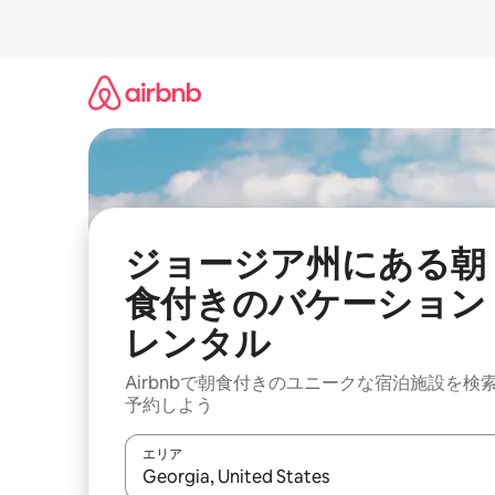
コ
ン
テ
ン
ツ
に
ス
キ
ッ
プ
ジョージア州にある朝
食付きのバケーション
レンタル
Airbnbで朝食付きのユニークな宿泊施設を検
予約しよう
エリア
検索結果が表示されたら、上下の矢印キーを使っ