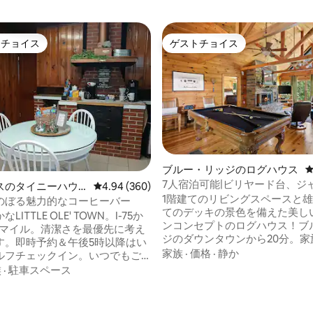
トチョイス
ゲストチョイス
ゲストチョイスです。
ゲストチョイス
ブルー・リッジのログハウス
7人宿泊可能|ビリヤード台、ジ
スのタイニーハウ
レビュー360件、5つ星中4.94つ星の平均評価
4.94 (360)
BRまで17分
1階建てのリビングスペースと雄
のぼる魅力的なコーヒーバー
てのデッキの景色を備えた美し
LITTLE OLE' TOWN。I-75か
ンコンセプトのログハウス！ブ
1マイル。清潔さを最優先に考え
中4.97つ星の平均評価
ジのダウンタウンから20分。家
す。即時予約＆午後5時以降はい
ロマンチックな逃避行、友人と
家族
·
価格
·
静か
ルフチェックイン。いつでもご
週末、または150 MbpsのWi-F
入りいただけます。充実した無
族
·
駐車スペース
キングバケーションに最適です
ー／紅茶バー。コールドクリー
美しい景色を見渡せる2階建て
ントリーにはワッフルとグリッ
で、モーニングコーヒーやジャ
間を忘れて、このユニークな旅を