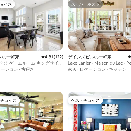
ョイス
スーパーホスト
ョイス
スーパーホスト
中5.0つ星の平均評価
タの一軒家
レビュー122件、5つ星中4.81つ星の平均評価
4.81 (122)
ゲインズビルの一軒家
可能！ゲームルーム|キングサイズ
Lake Lanier - Maison du Lac - P
裏庭でのんびり
Level
ケーション
·
快適さ
家族
·
ロケーション
·
キッチン
トチョイス
ゲストチョイス
ゲストチョイスです。
ゲストチョイス