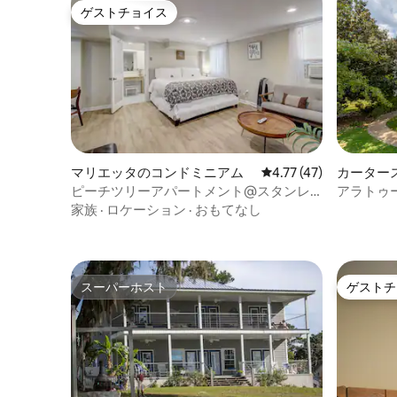
ゲストチョイス
ゲストチョイス
マリエッタのコンドミニアム
レビュー47件、5つ星中
4.77 (47)
カーター
ピーチツリーアパートメント@スタンレ
アラトゥ
ーハウスインB&B
場、4寝
家族
·
ロケーション
·
おもてなし
スーパーホスト
ゲストチ
スーパーホスト
ゲストチ