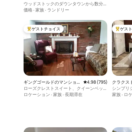
ン・アパート
ウッドストックのダウンタウンから数分
のキャリッジハウス！
価格
·
家族
·
ランドリー
ゲストチョイス
ゲス
大好評のゲストチョイスです。
大好評の
ギングゴールドのマンショ
レビュー795件、5つ星中
4.98 (795)
クラクス
ン・アパート
アパート
ローズクレストスイート、クイーンベッ
シンプリ
ド、キッチン、I-75アクセス
マンショ
ロケーション
·
家族
·
長期滞在
家族
·
ロ