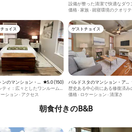
ート
設備が整った清潔で快適なダウ
のアパート（駐車場付き）
価格
·
家族
·
就寝環境のクオリテ
トチョイス
ゲストチョイス
ゲストチョイスです。
ゲストチョイス
4.98つ星の平均評価
トンのマンション・
レビュー150件、5つ星中5.0つ星の平均評価
5.0 (150)
バルドスタのマンション・ア
パート
シティ：広々としたワンルーム
歴史ある中心街にある修復済み
ン
ト「June Room」
ケーション
·
アクセス
価格
·
ロケーション
·
清潔さ
朝食付きのB&B