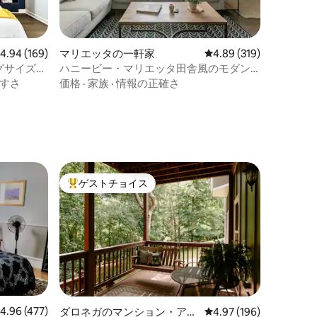
レビュー169件、5つ星中4.94つ星の平均評価
4.94 (169)
マリエッタの一軒家
レビュー319件、5つ星
4.89 (319)
グサイズベ
ハニービー・マリエッタ田舎風のモダン
なファームハウス・バンガロー
すさ
価格
·
家族
·
情報の正確さ
ゲストチョイス
大好評のゲストチョイスです。
レビュー477件、5つ星中4.96つ星の平均評価
4.96 (477)
ダロネガのマンション・アパ
レビュー196件、5つ星
4.97 (196)