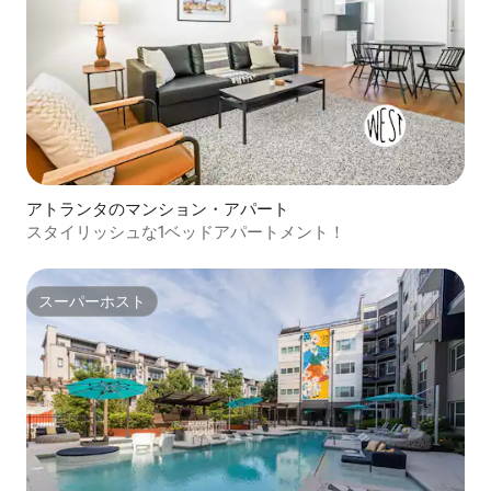
適な寝室2室 さらに2名様用のデイベッド
を備えた中央のオフィス。 フルキッチ
ン、スクリーンポーチ、ランドリールー
ム。 私道と簡易車庫の駐車場。 Airbnbの
オーナーはいつでもテキストで対応して
います。 何かございましたら、メッセー
ジください！ 私たちは現場にはいません
が、何か必要なことがあれば立ち寄るこ
とができます！ アトランタのダウンタウ
ンまでわずか8マイル、トラストパークか
アトランタのマンション・アパート
ら5マイル、KSUキャンパス、マリエッタ
スタイリッシュな1ベッドアパートメント！
スクエア、ケネソーマウンテンの両方に
近く、空港への直通ルートがあります。
シックスフラッグス・ホワイトウォータ
スーパーホスト
ーから5分未満！出張の場合はi75から0.4
スーパーホスト
マイル！ 歴史的なマリエッタではたくさ
んのことができます。または、町に行っ
てナイトライフ、ショッピング、食事の
オプションを見つけてください。 ご自身
の車またはレンタカーでお越しくださ
い。 UberとLyftはすぐに利用できます。
ゴミは缶に入れて火曜日と水曜日の夜に
道路脇に置き、月曜日と木曜日の朝に回