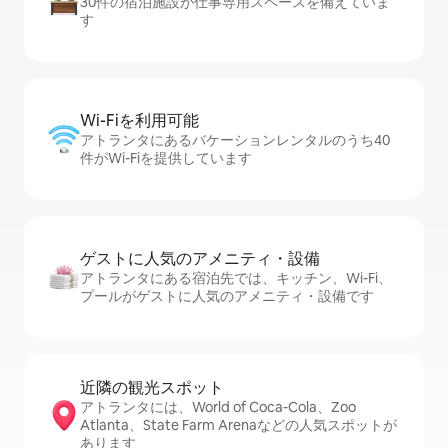
30件の宿泊施設が仕事専用スペースを備えていま
す
Wi-Fiを利⁠用⁠可⁠能
アトランタにあるバケーションレンタルのうち40
件がWi-Fiを提供しています
ゲストに人⁠気⁠のア⁠メ⁠ニ⁠テ⁠ィ・設⁠備
アトランタにある宿泊先では、キッチン、Wi-Fi、
プールがゲストに人気のアメニティ・設備です
近隣の観光ス⁠ポ⁠ッ⁠ト
アトランタには、World of Coca-Cola、Zoo
Atlanta、State Farm Arenaなどの人気スポットが
あります