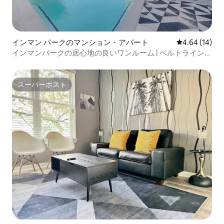
収してもらいます。 リサイクル品は月曜
日の夕方に缶に入れて、火曜日の午前中
に回収してもらうことができます。 この
エリアは比較的静かです。ご近所の方々
に迷惑をかけるような騒がしい集まりは
インマン パークのマンション・アパート
レビュー14件
4.64 (14)
避け、ご近所の方々を尊重したいと思っ
インマンパークの居心地の良いワンルーム | ベルトラインへ
ています。 午後10時までに外の騒音を最
の直通アクセス
小限に抑える必要があります。
スーパーホスト
スーパーホスト