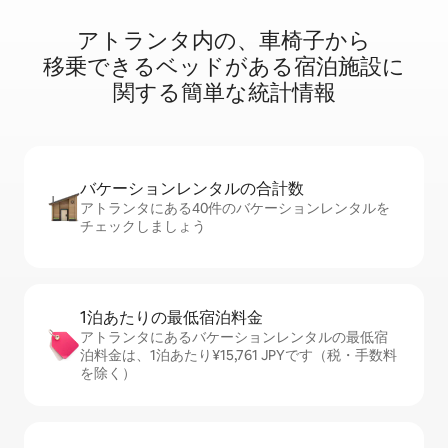
アトランタ内⁠の⁠、車⁠椅⁠子⁠か⁠ら
移⁠乗⁠で⁠き⁠るベ⁠ッ⁠ド⁠が⁠あ⁠る宿⁠泊⁠施⁠設⁠に
関⁠す⁠る簡⁠単⁠な統⁠計⁠情⁠報
バケーションレ⁠ン⁠タ⁠ル⁠の合⁠計⁠数
アトランタにある40件のバケーションレンタルを
チェックしましょう
1泊あたりの最⁠低⁠宿⁠泊⁠料⁠金
アトランタにあるバケーションレンタルの最低宿
泊料金は、1泊あたり¥15,761 JPYです（税・手数料
を除く）