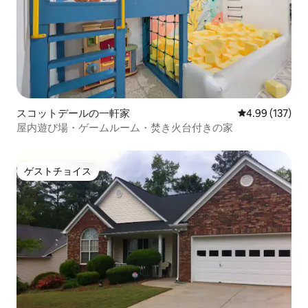
スコットデールの一軒家
レビュー137件
4.99 (137)
屋内遊び場・ゲームルーム・焚き火台付きの家
ゲストチョイス
ゲストチョイス