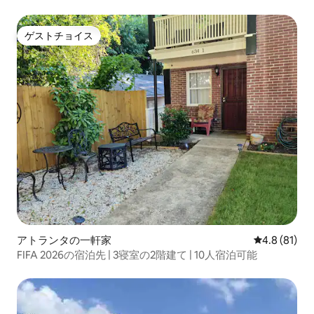
ゲストチョイス
ゲストチョイス
アトランタの一軒家
レビュー81
4.8 (81)
FIFA 2026の宿泊先 | 3寝室の2階建て | 10人宿泊可能