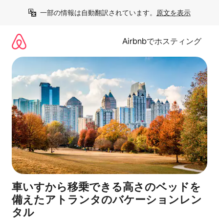
コ
一部の情報は自動翻訳されています。
原文を表示
ン
テ
ン
Airbnbでホスティング
ツ
に
ス
キ
ッ
プ
車いすから移乗できる高さのベッドを
備えたアトランタのバケーションレン
タル