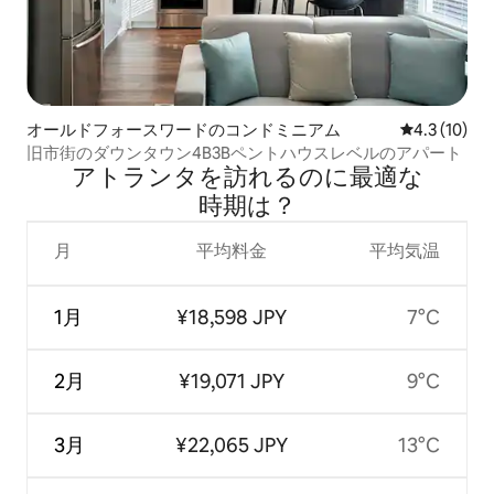
オールドフォースワードのコンドミニアム
レビュー10
4.3 (10)
旧市街のダウンタウン4B3Bペントハウスレベルのアパート
アトランタを訪⁠れ⁠るの⁠に最⁠適⁠な
時⁠期⁠は⁠？
月
平均料金
平均気温
1月
¥18,598 JPY
7°C
2月
¥19,071 JPY
9°C
3月
¥22,065 JPY
13°C