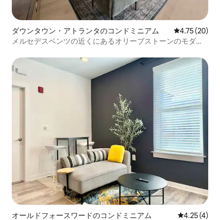
ダウンタウン・アトランタのコンドミニアム
レビュー20件
4.75 (20)
メルセデスベンツの近くにあるオリーブストーンのモダン
なペントハウス
オールドフォースワードのコンドミニアム
レビュー4件
4.25 (4)