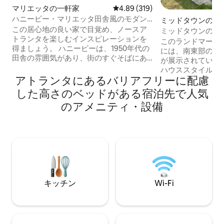
マリエッタの一軒家
レビュー319件、5つ星中4.89
4.89 (319)
ハニービー・マリエッタ田舎風のモダン
ミッドタウンのマ
なファームハウス・バンガロー
この居心地の良い家で目覚め、ノースア
アパート
ミッドタウンの歴
トランタを楽しむインスピレーションを
パート、ウォーカ
このランドマーク
得ましょう。 ハニービーは、1950年代の
には、南東部の遺
田舎の雰囲気があり、街のすぐそばにあ
が展示されていま
り、天井にはむき出しの梁、木製仕上
ハウススタイルで
げ、ニュートラルなグレー、スクリーン
アトランタにあるバリアフリーに配慮
ードウッドの床と
付きのバックポーチ、庭には焚き火台が
えたキッチンが特徴です。 1
した高さのベッドがある宿泊先で人気
あります。 出張、カップル、ご家族に最
階にあり、入り口
のアメニティ・設備
適な場所です。 1 ～2名様には十分な広さ
アフリー対応があります。 
ですが、6名様でも十分な広さです！ *宿
独り占めできます
泊施設内は禁煙です。屋内、屋外、スク
路上駐車場1台分
リーンポーチを含みます。 許可を求め、
計6戸あります。 何か必要なことがあれ
料金を支払い、内容を開示しない限り、
ば、いつでもメッセー
動画や写真の撮影は禁止されています。
連絡ください。 この中心部から数ブロッ
この1950年代の家はもともと軍用住宅と
ク先のポンスシテ
して建てられました。 静かなエリアは手
ラインを散策した
入れが行き届いており、古い家の魅力が
キッチン
Wi-Fi
ドモント公園でジ
残っています。 非常に居心地が良く、出
す。通りを渡ると、Mar
張、カップル、家族、友人向けに設備さ
Room、Pappi's
れています。 趣のある空間ですが、広々
タの有名なレストラ
とした空間で、3つの寝室と2つのバスル
ドラフはバス路線上