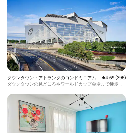
ダウンタウン・アトランタのコンドミニアム
レビュー395件
4.69 (395)
ダウンタウンの見どころやワールドカップ会場まで徒歩圏
内！