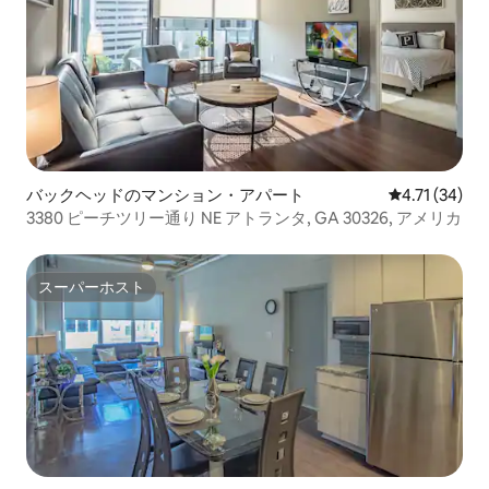
バックヘッドのマンション・アパート
レビュー34件
4.71 (34)
3380 ピーチツリー通り NE アトランタ, GA 30326, アメリカ
スーパーホスト
スーパーホスト