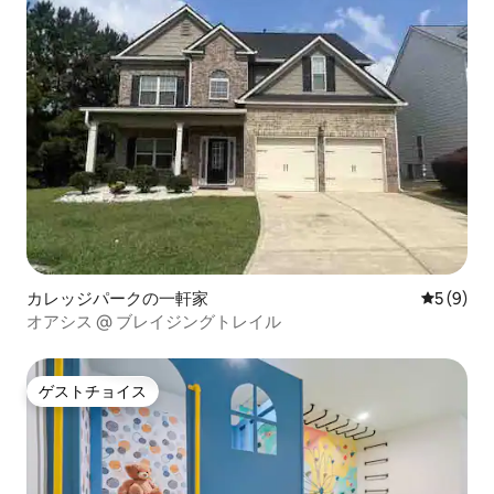
カレッジパークの一軒家
レビュー
5 (9)
オアシス @ ブレイジングトレイル
ゲストチョイス
ゲストチョイス