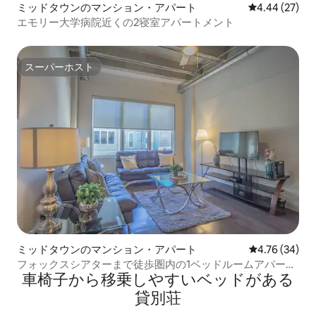
ミッドタウンのマンション・アパート
レビュー27件
4.44 (27)
エモリー大学病院近くの2寝室アパートメント
スーパーホスト
スーパーホスト
ミッドタウンのマンション・アパート
レビュー34件
4.76 (34)
フォックスシアターまで徒歩圏内の1ベッドルームアパート
車椅子から移乗しやすいベッドがある
メント
貸別荘