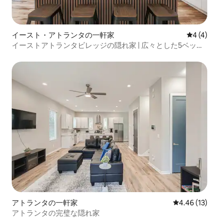
イースト・アトランタの一軒家
レビュー
4 (4)
イーストアトランタビレッジの隠れ家 | 広々とした5ベッド
ルーム
アトランタの一軒家
レビュー13件
4.46 (13)
アトランタの完璧な隠れ家