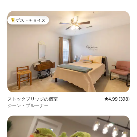
ゲストチョイス
大好評のゲストチョイスです。
ストックブリッジの個室
レビュー398件
4.99 (398)
ジーン・ブルーナー