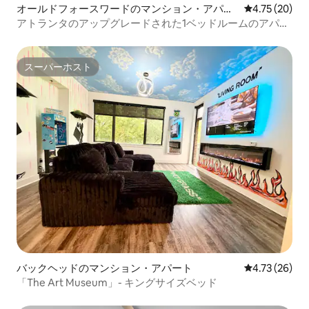
オールドフォースワードのマンション・アパー
レビュー20件
4.75 (20)
ト
アトランタのアップグレードされた1ベッドルームのアパー
ト
スーパーホスト
スーパーホスト
バックヘッドのマンション・アパート
レビュー26件
4.73 (26)
「The Art Museum」- キングサイズベッド