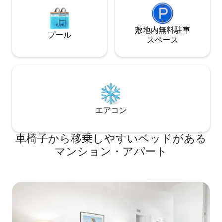
ーム、フルキッチンとリビングルーム、
駅（ピーチツリー
そして外のパティオには広々とした集ま
ンアーツ）に近く、
りのスペースがあります。 カップル＆シ
に到着します。市内に
敷地内無料駐⁠車
ングル、この宿泊先は、より多くの人が
プール
クーター、電動自
ス⁠ペ⁠ー⁠ス
寝られるサイズですが、ちょうど良いサ
あります。 お車
イズです。4人でもとても簡単に寝ること
から外れた場所に
ができます。 最大6名様まで宿泊可能で
スペースが1台分あります
す。 必要に応じてエアマットレスとソフ
き、駐車スペースは
ァがありますので、それ以上のゲストが
には合計6戸あります。 都市
いる場合はメッセージを送ってくださ
時々聞こえること
い。 マリエッタスクエアから2マイル。
伴可能です。予約
ジョージア州ロズウェルから数分。サン
エアコン
さい。 建物に入
トラストパークから5マイル。シックスフ
お車をお持ちの場
ラッグスホワイトウォーターから2マイ
ナーをお渡ししま
車椅子から移乗しやすいベッドがある
ル。ケネソー州立大学キャンパスとライ
た場合は、200ド
フ大学の両方に近い。i75から0.5マイル。
ます。
マンション・アパート
アトランタから8マイル。 Lyft/Uberで空
港まですぐです。有名な「ビッグチキ
ン」ランドマークから2マイルです！ スマ
ートロックコードを使って、玄関と裏口
にアクセスできます。 ご滞在中はプライ
ベートホームをまるごと貸し切りでご利
用いただけます。共有スペースはありま
せん。 クイーンサイズベッドを備えた快