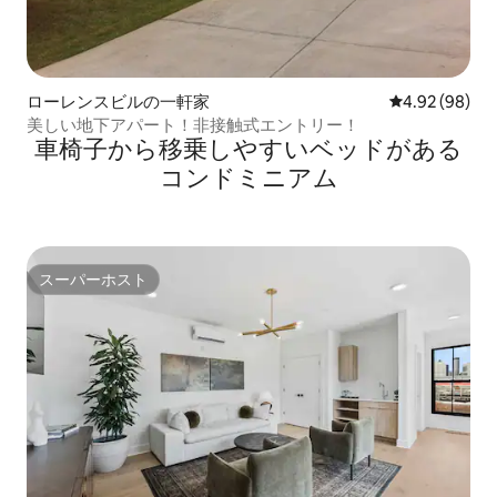
ローレンスビルの一軒家
レビュー98件
4.92 (98)
美しい地下アパート！非接触式エントリー！
車椅子から移乗しやすいベッドがある
コンドミニアム
スーパーホスト
スーパーホスト