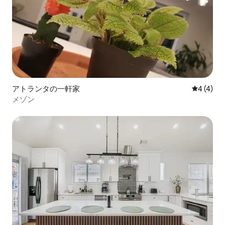
アトランタの一軒家
レビュー
4 (4)
メゾン