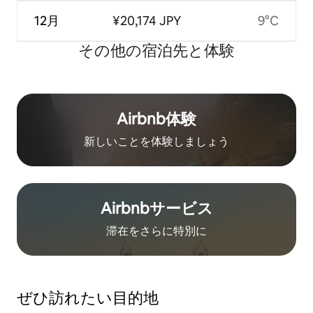
12月
¥20,174 JPY
9°C
その他の宿⁠泊⁠先と体⁠験
Airbnb体験
新しいことを体験しましょう
Airbnb⁠サ⁠ー⁠ビ⁠ス
滞在をさ⁠ら⁠に特⁠別⁠に
ぜひ訪⁠れ⁠た⁠い目⁠的⁠地