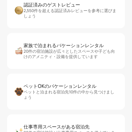
認証済みのゲ⁠ス⁠ト⁠レ⁠ビ⁠ュ⁠ー
2,550件を超える認証済みレビューを参考に選びま
しょう
家族で泊まれるバ⁠ケ⁠ー⁠シ⁠ョ⁠ンレ⁠ン⁠タ⁠ル
20件の宿泊施設が広々としたスペースや子ども向
けのアメニティ・設備を提供しています
ペットOKのバ⁠ケ⁠ー⁠シ⁠ョ⁠ンレ⁠ン⁠タ⁠ル
ペットと泊まれる宿泊先10件の中から見つけまし
ょう
仕事専用ス⁠ペ⁠ー⁠スがあ⁠る宿⁠泊⁠先