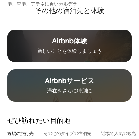
港、空港、アテネに近いカルデラ
その他の宿⁠泊⁠先と体⁠験
Airbnb体験
新しいことを体験しましょう
Airbnb⁠サ⁠ー⁠ビ⁠ス
滞在をさ⁠ら⁠に特⁠別⁠に
ぜひ訪⁠れ⁠た⁠い目⁠的⁠地
近場の旅行先
その他のタ⁠イ⁠プ⁠の宿⁠泊⁠先
近場で人気の観光