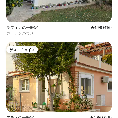
ラフィナの一軒家
レビュー416件
4.98 (416)
ガーデンハウス
ゲストチョイス
ゲストチョイス
アテネの一軒家
レビュー349件
4.86 (349)