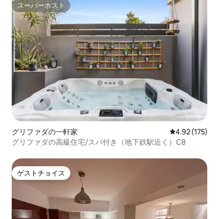
スーパーホスト
スーパーホスト
グリファダの一軒家
レビュー175件
4.92 (175)
グリファダの高級住宅/スパ付き（地下鉄駅近く）C8
ゲストチョイス
ゲストチョイス