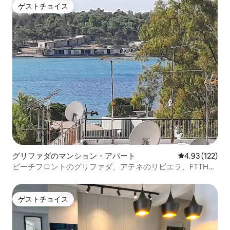
ゲストチョイス
ゲストチョイス
グリファダのマンション・アパート
レビュー122件
4.93 (122)
ビーチフロントのグリファダ、アテネのリビエラ、FTTHま
で500m
ゲストチョイス
ゲストチョイス