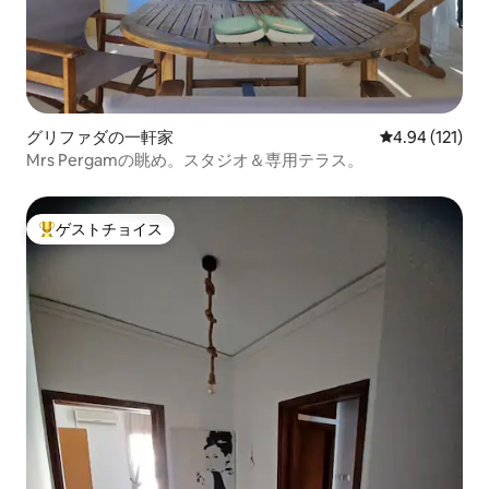
グリファダの一軒家
レビュー121件
4.94 (121)
Mrs Pergamの眺め。スタジオ＆専用テラス。
ゲストチョイス
大好評のゲストチョイスです。