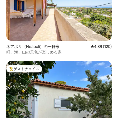
ネアポリ（Neapoli）の一軒家
レビュー120件
4.89 (120)
町、海、山の景色が楽しめる家
ゲストチョイス
大好評のゲストチョイスです。