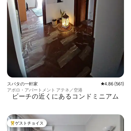
スパタの一軒家
レビュー561件
4.86 (561)
アポロ・アパートメント アテネ／空港
ビーチの近くにあるコンドミニアム
ゲストチョイス
大好評のゲストチョイスです。