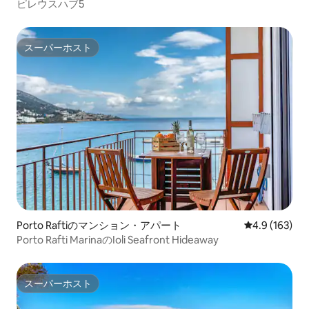
ピレウスハブ5
スーパーホスト
スーパーホスト
Porto Raftiのマンション・アパート
レビュー163
4.9 (163)
Porto Rafti MarinaのIoli Seafront Hideaway
スーパーホスト
スーパーホスト