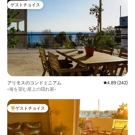
ゲストチョイス
ゲストチョイス
アリモスのコンドミニアム
レビュー242件
4.89 (242)
•海を望む屋上の隠れ家•
ゲストチョイス
大好評のゲストチョイスです。