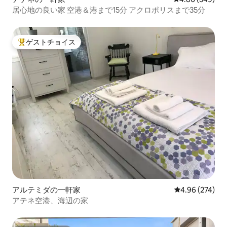
居心地の良い家 空港＆港まで15分 アクロポリスまで35分
ゲストチョイス
大好評のゲストチョイスです。
アルテミダの一軒家
レビュー274件
4.96 (274)
アテネ空港、海辺の家