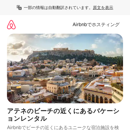
コ
一部の情報は自動翻訳されています。
原文を表示
ン
テ
ン
Airbnbでホスティング
ツ
に
ス
キ
ッ
プ
アテネのビーチの近くにあるバケーシ
ョンレンタル
Airbnbでビーチの近くにあるユニークな宿泊施設を検