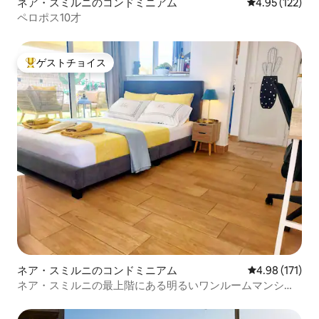
ネア・スミルニのコンドミニアム
レビュー122件
4.95 (122)
ペロポス10才
ゲストチョイス
大好評のゲストチョイスです。
ネア・スミルニのコンドミニアム
レビュー171件
4.98 (171)
ネア・スミルニの最上階にある明るいワンルームマンショ
ン