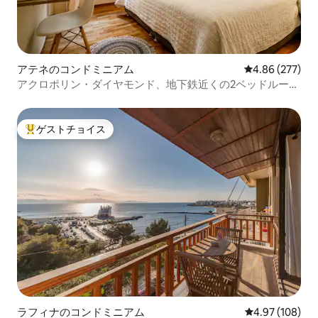
アテネのコンドミニアム
レビュー277件
4.86 (277)
アクロポリン・ダイヤモンド、地下鉄近くの2ベッドルーム
アパート
ゲストチョイス
大好評のゲストチョイスです。
ラフィナのコンドミニアム
レビュー108件
4.97 (108)