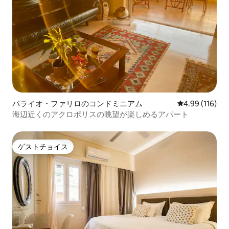
パライオ・ファリロのコンドミニアム
レビュー116件
4.99 (116)
海辺近くのアクロポリスの眺望が楽しめるアパート
ゲストチョイス
ゲストチョイス