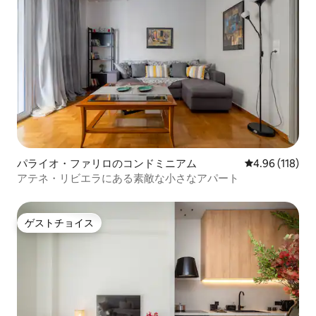
パライオ・ファリロのコンドミニアム
レビュー118件
4.96 (118)
アテネ・リビエラにある素敵な小さなアパート
ゲストチョイス
ゲストチョイス