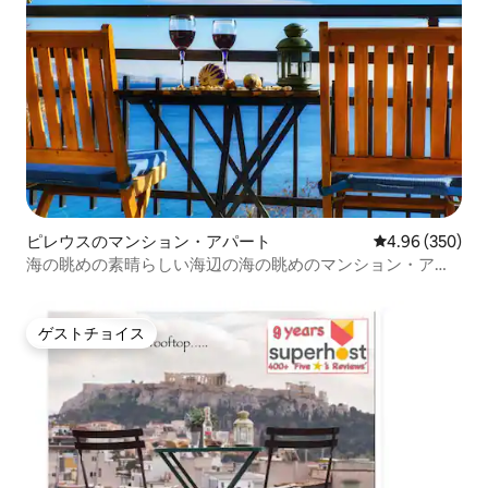
ピレウスのマンション・アパート
レビュー350件
4.96 (350)
海の眺めの素晴らしい海辺の海の眺めのマンション・アパ
ート
ゲストチョイス
ゲストチョイス