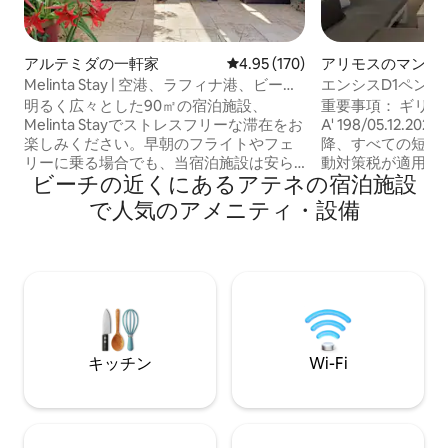
アルテミダの一軒家
レビュー170件、5つ星中4.95
4.95 (170)
アリモスのマンシ
パート
Melinta Stay | 空港、ラフィナ港、ビーチ
エンシスD1ペン
の近く
明るく広々とした90㎡の宿泊施設、
重要事項： ギリシ
Melinta Stayでストレスフリーな滞在をお
A' 198/05.12.2
楽しみください。早朝のフライトやフェ
降、すべての短期
リーに乗る場合でも、当宿泊施設は安ら
動対策税が適用さ
ビーチの近くにあるアテネの宿泊施設
ぎとアクセシビリティの完璧なバランス
時に以下の金額を
を提供します。 📍戦略的なロケーショ
（カードまたは現金）
で人気のアメニティ・設備
ン： ✈️アテネ国際空港（ATH）から15分
～ 7月～ 8月～ 9
⛴️ラフィナ港から10分（アンドロス島、
ーロ 11月-12月-1
ティノス島、ミコノス島、サントリーニ
0.50ユーロ * 20
島、ナクソス島、パロス島、イオス島行
たり0.50ユーロ
きフェリー） 🏖️美しい砂浜から700 m 🏛️
さい）。 （乳幼児は最大宿泊人数4名様
アテネ市内中心部とアクロポリスから35
に含まれます）
分 🛍️地元のタヴェルナやスーパーまで徒
歩圏内
キッチン
Wi-Fi