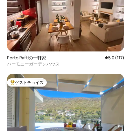
Porto Raftiの一軒家
レビュー117
5.0 (117)
ハーモニーガーデンハウス
ゲストチョイス
大好評のゲストチョイスです。