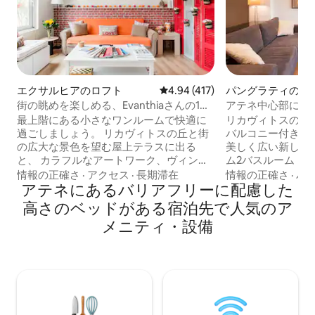
エクサルヒアのロフト
レビュー417件、5つ星中4.94
4.94 (417)
パングラティのコ
アム
街の眺めを楽しめる、Evanthiaさんの1、
アテネ中心部にあ
かわいい隠れ家
級アパート
最上階にある小さなワンルームで快適に
リカヴィトスのラ
過ごしましょう。 リカヴィトスの丘と街
バルコニー付きの
の広大な景色を望む屋上テラスに出る
美しく広い新しく
と、 カラフルなアートワーク、ヴィンテ
ム2バスルーム（
ージ広告、ラグ、家具がある楽しくカジ
ート、110平方メ
情報の正確さ
·
アクセス
·
長期滞在
情報の正確さ
·
バ
ュアルな空間です。 広々としたウォーク
アテネにあるバリアフリーに配慮した
パグラティ地区に
インシャワーでリフレッシュしましょ
ット、アメニティ
高さのベッドがある宿泊先で人気のア
う。 アテネのダウンタウンの中心部にあ
で徒歩圏内です。 オリジナルのアートで
メニティ・設備
るトレンディで都会的なエリアの中心部
装飾され、一年中
に位置する、居心地の良いモダンでシッ
独立したセントラ
クなワンルームアパートです。 カップ
コン、蚊よけが備
ル、小さな家族、または友人グループに
イニングエリア、
最適な「Little House on the Rooftop」
Netflix、洗濯
は、あらゆるニーズに対応できるよう準
電を備えたキッチン。 旅先でも
備されています。 新しい家電と新しいキ
ようにくつろげる