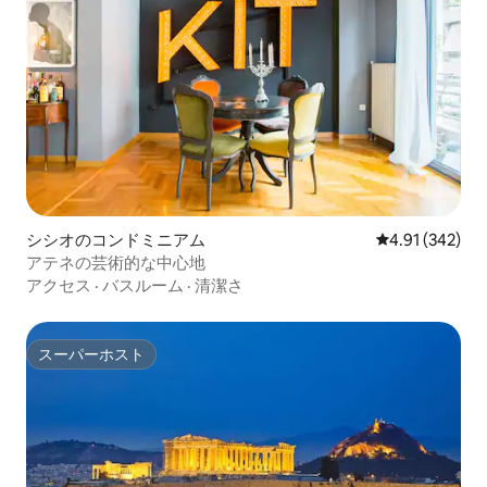
シシオのコンドミニアム
レビュー342件
4.91 (342)
アテネの芸術的な中心地
アクセス
·
バスルーム
·
清潔さ
スーパーホスト
スーパーホスト