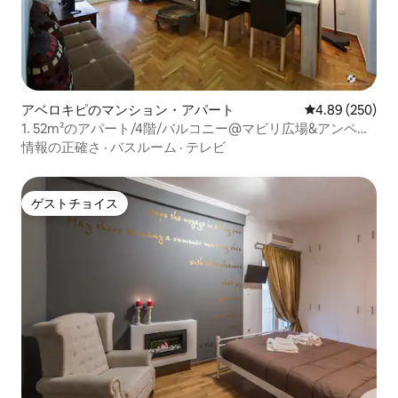
アベロキピのマンション・アパート
レビュー250件
4.89 (250)
1. 52m²のアパート/4階/バルコニー@マビリ広場&アンペロ
キピ地下鉄
情報の正確さ
·
バスルーム
·
テレビ
ゲストチョイス
ゲストチョイス