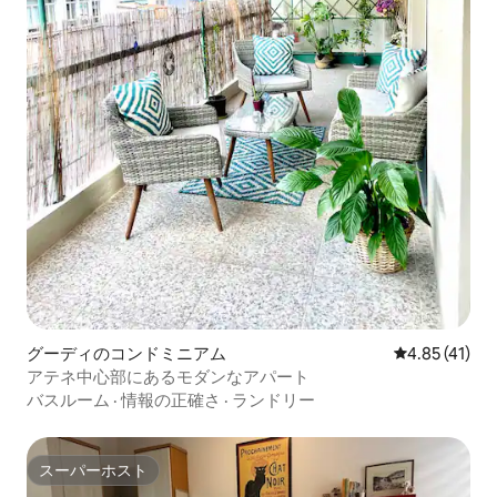
グーディのコンドミニアム
レビュー41件
4.85 (41)
アテネ中心部にあるモダンなアパート
バスルーム
·
情報の正確さ
·
ランドリー
スーパーホスト
スーパーホスト