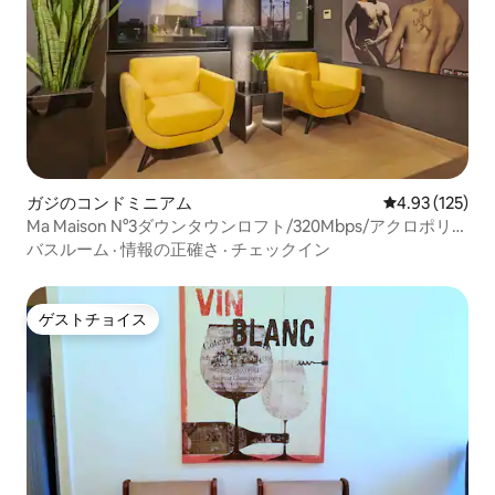
ガジのコンドミニアム
レビュー125件
4.93 (125)
Ma Maison N°3ダウンタウンロフト/320Mbps/アクロポリス
ウォーク
バスルーム
·
情報の正確さ
·
チェックイン
ゲストチョイス
ゲストチョイス