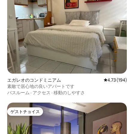
エガレオのコンドミニアム
レビュー194件
4.73 (194)
素敵で居心地の良いアパートです
バスルーム
·
アクセス
·
移動のしやすさ
ゲストチョイス
ゲストチョイス