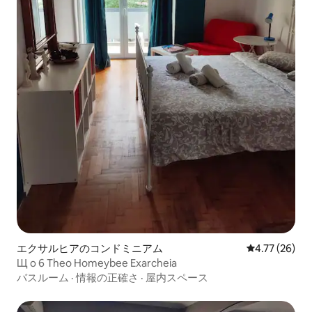
エクサルヒアのコンドミニアム
レビュー26件
4.77 (26)
Щ ο 6 Theo Homeybee Exarcheia
バスルーム
·
情報の正確さ
·
屋内スペース