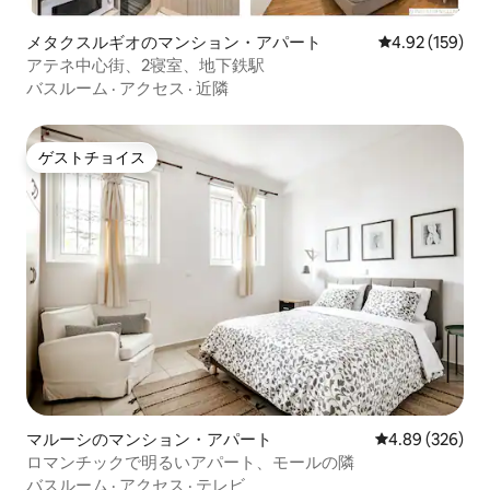
メタクスルギオのマンション・アパート
レビュー159件
4.92 (159)
アテネ中心街、2寝室、地下鉄駅
バスルーム
·
アクセス
·
近隣
ゲストチョイス
ゲストチョイス
マルーシのマンション・アパート
レビュー326件
4.89 (326)
ロマンチックで明るいアパート、モールの隣
バスルーム
·
アクセス
·
テレビ