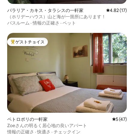
パラリア・カキス・タラシスの一軒家
レビュー17件
4.82 (17)
（ホリデーハウス）山と海が一箇所にあります！
バスルーム
·
情報の正確さ
·
ペット
ゲストチョイス
大好評のゲストチョイスです。
ペトロポリの一軒家
レビュー4
5 (47)
Zoeさんの明るく居心地の良いアパート
情報の正確さ
·
快適さ
·
チェックイン