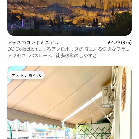
アテネのコンドミニアム
レビュー375件
4.79 (375)
DG Collectionによるアクロポリスの隣にある快適なフラッ
ト
アクセス
·
バスルーム
·
徒歩移動のしやすさ
ゲストチョイス
ゲストチョイス