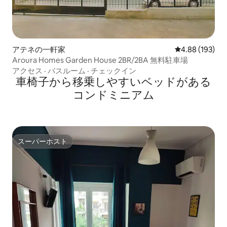
アテネの一軒家
レビュー193件
4.88 (193)
Aroura Homes Garden House 2BR/2BA 無料駐車場
アクセス
·
バスルーム
·
チェックイン
車椅子から移乗しやすいベッドがある
コンドミニアム
スーパーホスト
スーパーホスト