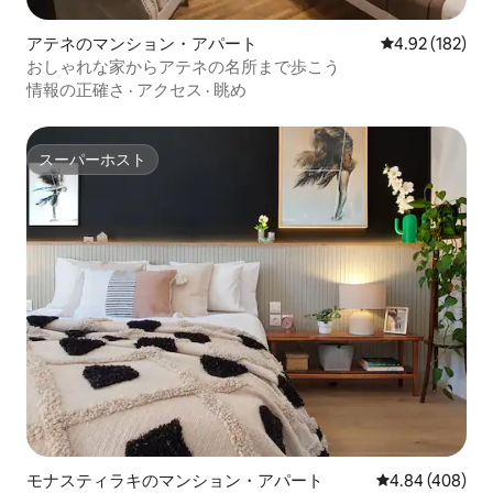
アテネのマンション・アパート
レビュー182件
4.92 (182)
おしゃれな家からアテネの名所まで歩こう
情報の正確さ
·
アクセス
·
眺め
スーパーホスト
スーパーホスト
モナスティラキのマンション・アパート
レビュー408件
4.84 (408)