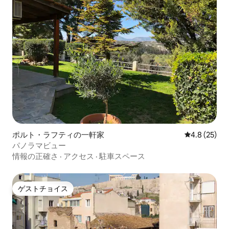
ポルト・ラフティの一軒家
レビュー25
4.8 (25)
パノラマビュー
情報の正確さ
·
アクセス
·
駐車スペース
ゲストチョイス
ゲストチョイス