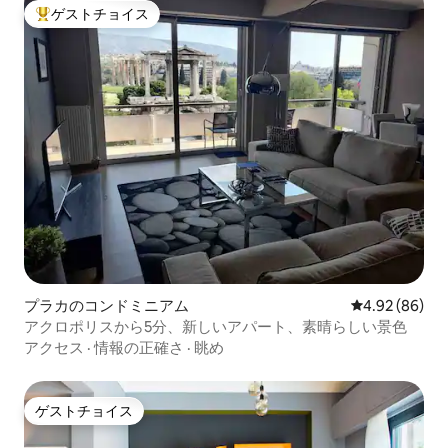
ゲストチョイス
大好評のゲストチョイスです。
プラカのコンドミニアム
レビュー86件
4.92 (86)
アクロポリスから5分、新しいアパート、素晴らしい景色
アクセス
·
情報の正確さ
·
眺め
ゲストチョイス
ゲストチョイス