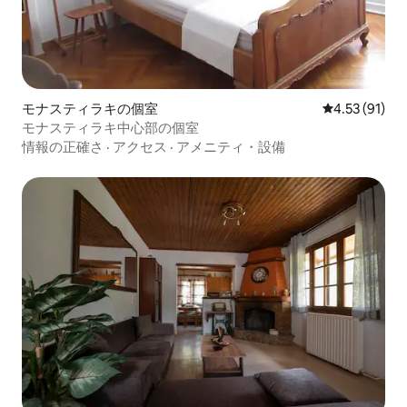
モナスティラキの個室
レビュー91件
4.53 (91)
モナスティラキ中心部の個室
情報の正確さ
·
アクセス
·
アメニティ・設備