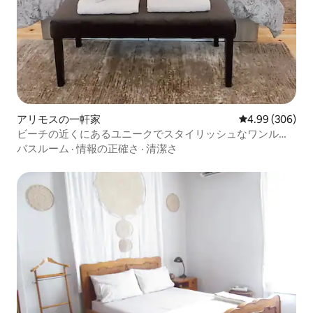
アリモスの一軒家
レビュー306件
4.99 (306)
ビーチの近くにあるユニークでスタイリッシュなワンルー
ム
バスルーム
·
情報の正確さ
·
清潔さ