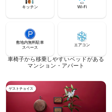
ッチン、無制限のWi-Fi、スマートテレビ
（32インチ）、エアコン、とても広々と
キッチン
Wi-Fi
したダブルベッドと快適なソファベッド
が完備されています。 完璧な休暇に必要
なものがすべて揃っています。 このアパ
ートは、ナイトライフで知られるエクサ
ルヘイア地区にあり、あちこちにバーや
パブがあり、ボヘミアンで芸術的な雰囲
気があります。 「リトルハウス」はアテ
敷地内無料駐⁠車
ネの歴史的・観光的中心地に非常に近
エアコン
ス⁠ペ⁠ー⁠ス
く、観光名所の中心地であるモナスティ
ラキ広場まで徒歩わずか15分（途中には
車椅子から移乗しやすいベッドがある
多くの観光スポットがあります）です。
ただし、歩くのが苦手な場合は、最寄り
マンション・アパート
の地下鉄駅（パネピスティミオ）からわ
ずか7分で、行きたい場所へ行くことがで
きます。 パネピスティミオ駅の近くに
は、シンタグマ（1駅）、アクロポリス
（2駅）、モナスティラキ（2駅、1回線乗
ゲストチョイス
ゲストチョイス
り換え）の駅があります。 20ユーロ（2
名様分の地下鉄運賃相当）の料金で、ご
到着時に空港までお迎えに参り、ご希望
であればアパートまでお連れします。 ゲ
ストはワンルームマンション全体を利用