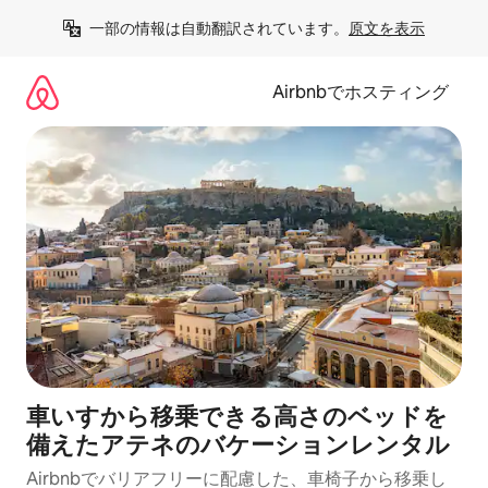
コ
一部の情報は自動翻訳されています。
原文を表示
ン
テ
ン
Airbnbでホスティング
ツ
に
ス
キ
ッ
プ
車いすから移乗できる高さのベッドを
備えたアテネのバケーションレンタル
Airbnbでバリアフリーに配慮した、車椅子から移乗し