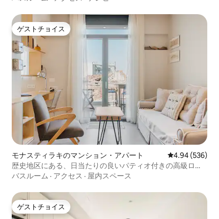
ゲストチョイス
ゲストチョイス
モナスティラキのマンション・アパート
レビュー536件
4.94 (536)
歴史地区にある、日当たりの良いパティオ付きの高級ロフ
ト
バスルーム
·
アクセス
·
屋内スペース
ゲストチョイス
ゲストチョイス