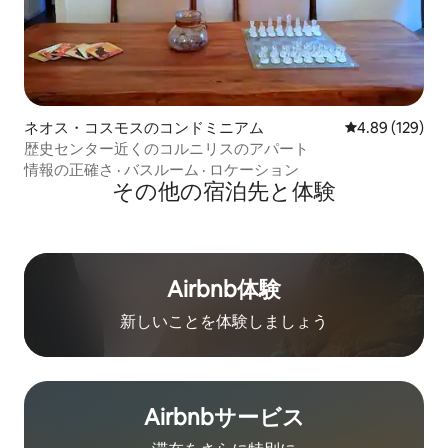
ネオス・コスモスのコンドミニアム
レビュー129件
4.89 (129)
歴史センター近くのコルニリスのアパート
情報の正確さ
·
バスルーム
·
ロケーション
その他の宿⁠泊⁠先と体⁠験
Airbnb体験
新しいことを体験しましょう
Airbnb⁠サ⁠ー⁠ビ⁠ス