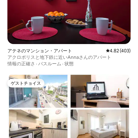
できます。 ご連絡後、お部屋までお連れ
し、交通機関や最高の観光スポットに関
する必要な情報を提供し、ご質問にお答
えします。 それ以降は、電話、Viber、
WhatsAppで対応いたします。 アパート
はナイトライフとボヘミアンな雰囲気で
有名なエクサルヘイアの近くにありま
す。 アテネの歴史的・観光的中心部から
アテネのマンション・アパート
レビュー403件
4.82 (403)
も近く、モナスティラキ広場まで徒歩15
アクロポリスと地下鉄に近いAnnaさんのアパート
分です。
情報の正確さ
·
バスルーム
·
状態
ゲストチョイス
ゲストチョイス