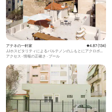
アテネの一軒家
レビュー134件
4.87 (134)
JJホスピタリティによるパルテノンのふもとにアクロポリ
スハイツ
アクセス
·
情報の正確さ
·
プール