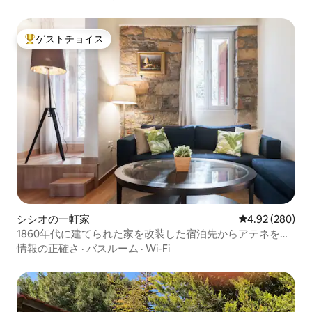
ゲストチョイス
大好評のゲストチョイスです。
シシオの一軒家
レビュー280件
4.92 (280)
1860年代に建てられた家を改装した宿泊先からアテネを探
索しよう
情報の正確さ
·
バスルーム
·
Wi-Fi