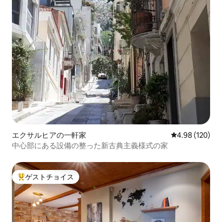
エクサルヒアの一軒家
レビュー120件
4.98 (120)
中心部にある設備の整った新古典主義様式の家
ゲストチョイス
大好評のゲストチョイスです。