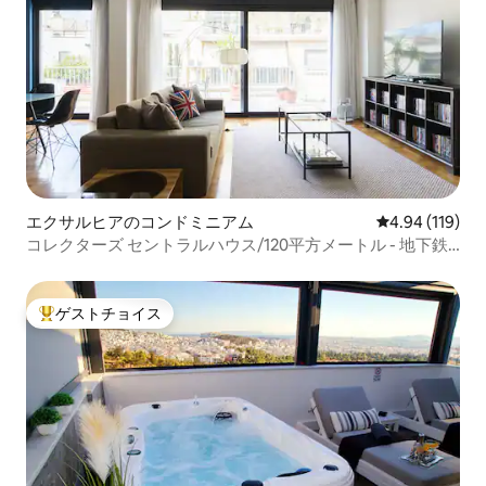
エクサルヒアのコンドミニアム
レビュー119件
4.94 (119)
コレクターズ セントラルハウス/120平方メートル - 地下鉄5
分
ゲストチョイス
大好評のゲストチョイスです。