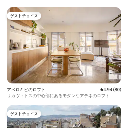
パート
ゲストチョイス
ゲストチョイス
アベロキピのロフト
レビュー80件
4.94 (80)
リカヴィトスの中心部にあるモダンなアテネのロフト
ゲストチョイス
ゲストチョイス