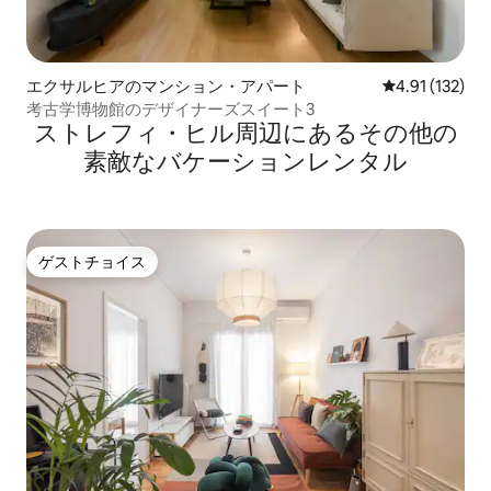
エクサルヒアのマンション・アパート
レビュー132
4.91 (132)
考古学博物館のデザイナーズスイート3
ストレフィ・ヒル⁠周⁠辺⁠に⁠あ⁠るそ⁠の⁠他⁠の
素⁠敵⁠なバ⁠ケ⁠ー⁠シ⁠ョ⁠ン⁠レ⁠ン⁠タ⁠ル
ゲストチョイス
ゲストチョイス