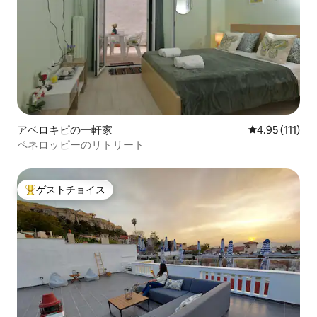
アベロキピの一軒家
レビュー111
4.95 (111)
ペネロッピーのリトリート
ゲストチョイス
大好評のゲストチョイスです。