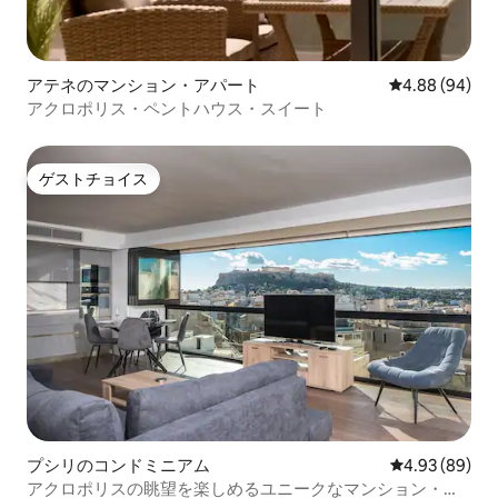
アテネのマンション・アパート
レビュー94件
4.88 (94)
アクロポリス・ペントハウス・スイート
ゲストチョイス
ゲストチョイス
プシリのコンドミニアム
レビュー89件
4.93 (89)
アクロポリスの眺望を楽しめるユニークなマンション・ア