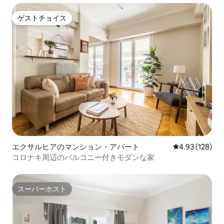
ゲストチョイス
ゲストチョイス
エクサルヒアのマンション・アパート
レビュー128件
4.93 (128)
コロナキ周辺のバルコニー付きモダンな家
スーパーホスト
スーパーホスト