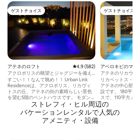
ゲストチョイス
ゲストチョイス
ゲストチョイス
ゲストチョイス
アテネのロフト
レビュー582件、5つ星中4.9
4.9 (582)
アベロキピのマン
アパート
アクロポリスの眺望とジャグジーを備え
アテネのリカヴィ
た、くつろげるペントハウス
園とプール付きペ
すごい！！なんて眺め！！ Urban Link
リカベットス・ヒ
Residenceは、アクロポリス、リカヴィ
アテネの中心部に
トスの丘、アテネの街の素晴らしい景色
設です。 180平方メートルのペントハウ
を望む5階のペントハウスです。 モダンな
スで、110平方メ
ストレフィ・ヒル⁠周⁠辺⁠の
デザインの完璧なロケーションにある、
庭園と30平方メ
本当にユニークな空間です！ 無料のワイ
ルがペントハウス
バ⁠ケ⁠ー⁠シ⁠ョ⁠ン⁠レ⁠ン⁠タ⁠ル⁠で人⁠気⁠の
ンをお楽しみください。ご滞在を楽しく
す。ペントハウス
ア⁠メ⁠ニ⁠テ⁠ィ⁠・⁠設⁠備
快適にしましょう。 忙しい1日の散策の後
で、新品同様の状
は、ジャグジーでリラックスしてくださ
しいエリアではな
い。 また、次のものもご利用いただけま
丘の静かな場所に
す：必要な✓すべてのアメニティ・設
り、アテネ東部の