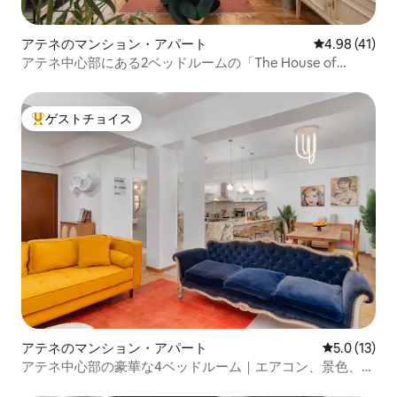
アテネのマンション・アパート
レビュー41件
4.98 (41)
アテネ中心部にある2ベッドルームの「The House of
Knots」
ゲストチョイス
大好評のゲストチョイスです。
アテネのマンション・アパート
レビュー13
5.0 (13)
アテネ中心部の豪華な4ベッドルーム｜エアコン、景色、本
格的