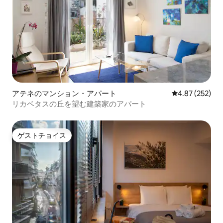
アテネのマンション・アパート
レビュー252件
4.87 (252)
リカベタスの丘を望む建築家のアパート
ゲストチョイス
ゲストチョイス