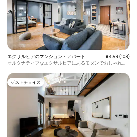
エクサルヒアのマンション・アパート
レビュー108件
4.99 (108)
オルタナティブなエクサルヒアにあるモダンでおしゃれな
アパート
ゲストチョイス
ゲストチョイス