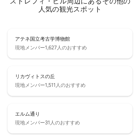
ストレフィ・ヒル⁠周⁠辺⁠に⁠あ⁠るそ⁠の⁠他⁠の
人⁠気⁠の観⁠光⁠ス⁠ポ⁠ッ⁠ト
アテネ国立考古学博物館
現地メンバー1,627人のおすすめ
リカヴィトスの丘
現地メンバー1,511人のおすすめ
エルム通り
現地メンバー31人のおすすめ