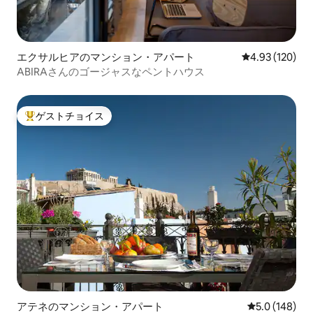
エクサルヒアのマンション・アパート
レビュー120件
4.93 (120)
ABIRAさんのゴージャスなペントハウス
ゲストチョイス
大好評のゲストチョイスです。
アテネのマンション・アパート
レビュー148
5.0 (148)