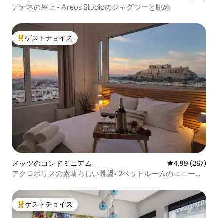
アテネの屋上 - Areos Studioのジャグジーと眺め
ゲストチョイス
大好評のゲストチョイスです。
メッツのコンドミニアム
レビュー257件
4.99 (257)
アクロポリスの素晴らしい眺望• 2ベッドルームのユニーク
なレジデンス•
ゲストチョイス
大好評のゲストチョイスです。