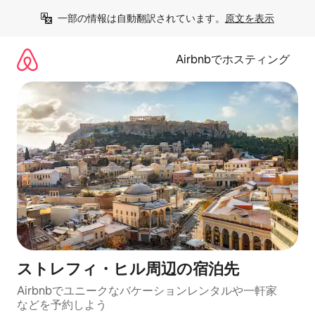
コ
一部の情報は自動翻訳されています。
原文を表示
ン
テ
ン
Airbnbでホスティング
ツ
に
ス
キ
ッ
プ
ストレフィ・ヒル⁠周⁠辺⁠の宿⁠泊⁠先
Airbnbでユニークなバ⁠ケ⁠ー⁠シ⁠ョ⁠ンレ⁠ン⁠タ⁠ルや一⁠軒⁠家
な⁠ど⁠を予⁠約⁠し⁠よ⁠う