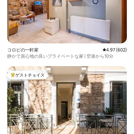
コロピの一軒家
レビュー602件
4.97 (602)
静かで居心地の良いプライベートな家 | 空港から10分
ゲストチョイス
大好評のゲストチョイスです。