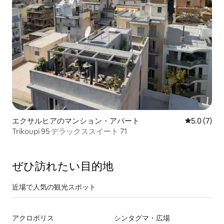
エクサルヒアのマンション・アパート
レビュー7
5.0 (7)
Trikoupi 95 デラックススイート 71
ぜひ訪⁠れ⁠た⁠い目⁠的⁠地
近場で人気の観光スポット
アクロポリス
シンタグマ・広場