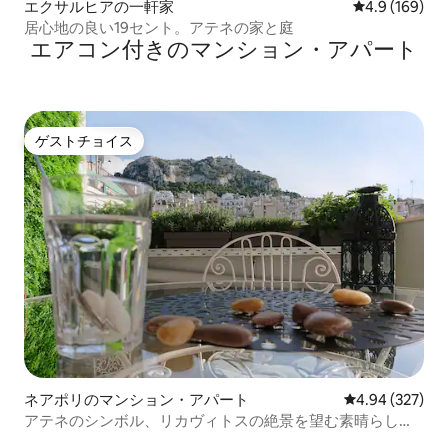
エクサルヒアの一軒家
レビュー169
4.9 (169)
居心地の良い19セント。アテネの家と庭
エアコン付きのマンション・アパート
ゲストチョイス
ゲストチョイス
ネアポリのマンション・アパート
レビュー327件
4.94 (327)
アテネのシンボル、リカヴィトスの絶景を望む素晴らしい
ダウンタウン