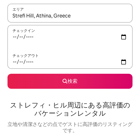
エリア
検索結果が表示されたら、上下の矢印キーを使って移動するか、
チェックイン
チェックアウト
検索
ストレフィ・ヒル⁠周⁠辺⁠に⁠あ⁠る高⁠評⁠価⁠の
バ⁠ケ⁠ー⁠シ⁠ョ⁠ン⁠レ⁠ン⁠タ⁠ル
立地や清潔さなどの点でゲストに高評価のリスティング
です。