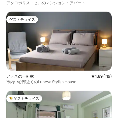
アクロポリス・ヒルのマンション・アパート
ゲストチョイス
ゲストチョイス
アテネの一軒家
レビュー119件
4.89 (119)
市内中心部近くのLuneva Stylish House
ゲストチョイス
大好評のゲストチョイスです。