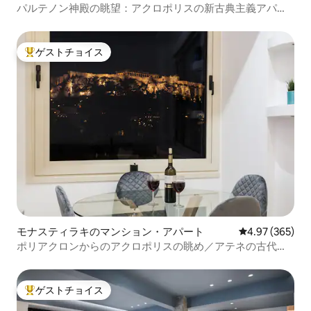
パルテノン神殿の眺望：アクロポリスの新古典主義アパー
ト＆テラス
ゲストチョイス
大好評のゲストチョイスです。
モナスティラキのマンション・アパート
レビュー365件
4.97 (365)
ポリアクロンからのアクロポリスの眺め／アテネの古代ア
ゴラ
ゲストチョイス
大好評のゲストチョイスです。