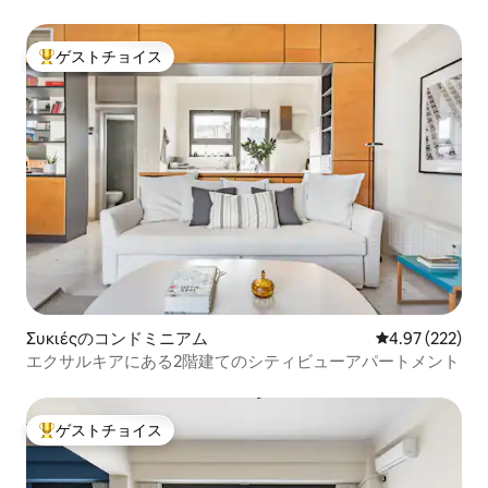
ゲストチョイス
大好評のゲストチョイスです。
Συκιέςのコンドミニアム
レビュー222件
4.97 (222)
エクサルキアにある2階建てのシティビューアパートメント
ゲストチョイス
大好評のゲストチョイスです。