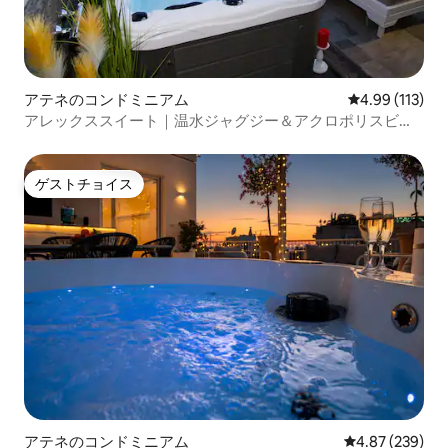
アテネのコンドミニアム
レビュー113件
4.99 (113)
アレックススイート｜温水ジャグジー＆アクロポリスビュ
ー
ゲストチョイス
ゲストチョイス
アテネのコンドミニアム
レビュー239件
4.87 (239)