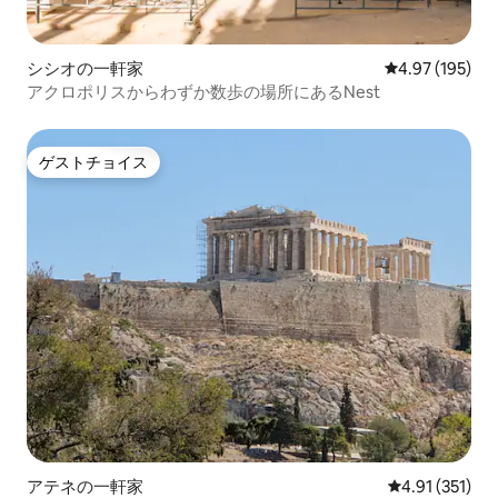
シシオの一軒家
レビュー195件
4.97 (195)
アクロポリスからわずか数歩の場所にあるNest
ゲストチョイス
ゲストチョイス
アテネの一軒家
レビュー351
4.91 (351)