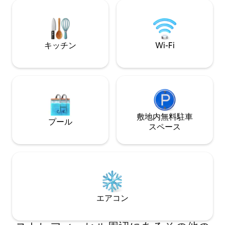
備、✓ ✓無料Wi-Fi、無料エスプレッソマ
めます。 中心部に住みながら、景色、プ
シンとポッド、✓テレビ（Netflix用に設
ール、プライバシ
定済み）
木々、平和をお楽
キッチン
Wi-Fi
敷地内無料駐⁠車
プール
ス⁠ペ⁠ー⁠ス
エアコン