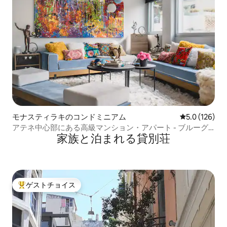
モナスティラキのコンドミニアム
レビュー126
5.0 (126)
アテネ中心部にある高級マンション・アパート - ブルーグ
家族と泊まれる貸別荘
ラファイト
ゲストチョイス
大好評のゲストチョイスです。