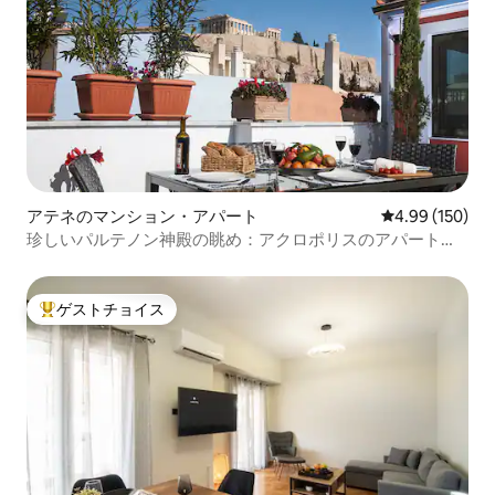
アテネのマンション・アパート
レビュー150件
4.99 (150)
珍しいパルテノン神殿の眺め：アクロポリスのアパートと
テラス
ゲストチョイス
大好評のゲストチョイスです。