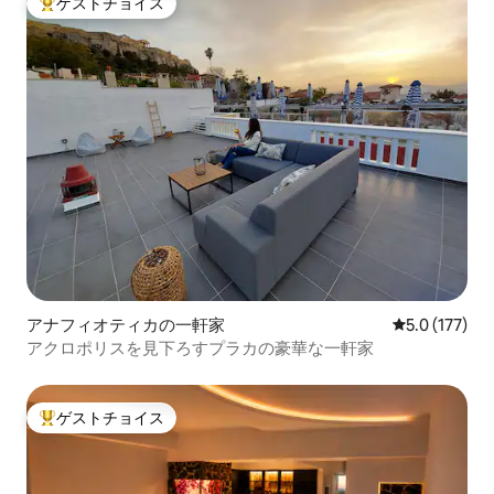
ゲストチョイス
大好評のゲストチョイスです。
アナフィオティカの一軒家
レビュー177
5.0 (177)
アクロポリスを見下ろすプラカの豪華な一軒家
ゲストチョイス
大好評のゲストチョイスです。