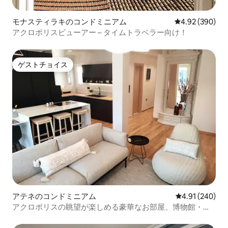
モナスティラキのコンドミニアム
レビュー390件
4.92 (390)
アクロポリスビューアー – タイムトラベラー向け！
ゲストチョイス
ゲストチョイス
アテネのコンドミニアム
レビュー240件
4.91 (240)
アクロポリスの眺望が楽しめる豪華なお部屋、博物館・地
下鉄から250m