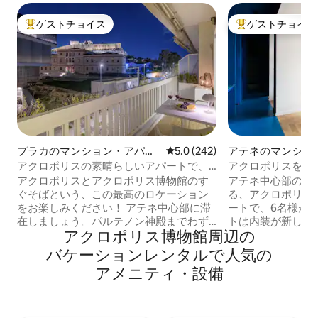
ゲストチョイス
ゲストチョイス
大好評のゲストチョイスです。
大好評のゲストチ
プラカのマンション・アパー
レビュー242件、5つ星中5.0
5.0 (242)
アテネのマンショ
ト
ート
アクロポリスの素晴らしいアパートで、
アクロポリスを望む
パルテノン神殿を眺めることができます
スルームのフラッ
アクロポリスとアクロポリス博物館のす
アテネ中心部のア
ぐそばという、この最高のロケーション
る、アクロポリス
をお楽しみください！ アテネ中心部に滞
ートで、6名様が宿
在しましょう。パルテノン神殿までわず
トは内装が新しく（
アクロポリス博物館⁠周⁠辺⁠の
か250m、アクロポリス博物館と地下鉄の
み）、博物館や地
駅まで50mです！この改装された高級ア
です。 歴史地区
バ⁠ケ⁠ー⁠シ⁠ョ⁠ン⁠レ⁠ン⁠タ⁠ル⁠で人⁠気⁠の
パートは、アクロポリスの素晴らしい景
ーターで4階にア
ア⁠メ⁠ニ⁠テ⁠ィ⁠・⁠設⁠備
色を楽しめ、人気の観光スポットまで徒
材の床のベッドル
歩圏内です。 ご家族連れ、ビジネス旅行
ト）、広いオープ
者、レジャー旅行者に最適です ✔ 高速
モダンなキッチン
Wi-Fi（100Mbps） 全室✔エアコン完備 寝
石のフルバスルー