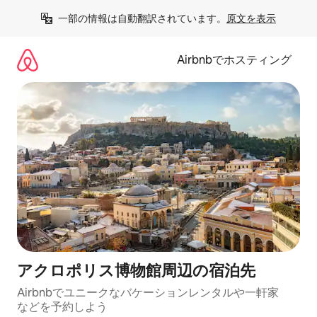
コ
一部の情報は自動翻訳されています。
原文を表示
ン
テ
ン
Airbnbでホスティング
ツ
に
ス
キ
ッ
プ
アクロポリス博物館⁠周⁠辺⁠の宿⁠泊⁠先
Airbnbでユニークなバ⁠ケ⁠ー⁠シ⁠ョ⁠ンレ⁠ン⁠タ⁠ルや一⁠軒⁠家
な⁠ど⁠を予⁠約⁠し⁠よ⁠う