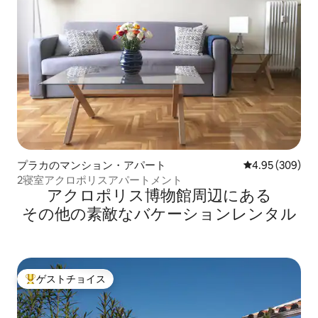
プラカのマンション・アパート
レビュー309件
4.95 (309)
2寝室アクロポリスアパートメント
アクロポリス博物館⁠周⁠辺⁠に⁠あ⁠る
そ⁠の⁠他⁠の素⁠敵⁠なバ⁠ケ⁠ー⁠シ⁠ョ⁠ン⁠レ⁠ン⁠タ⁠ル
ゲストチョイス
大好評のゲストチョイスです。