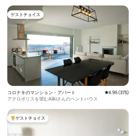
ゲストチョイス
ゲストチョイス
コロナキのマンション・アパート
レビュー375件
4.95 (375)
アクロポリスを望むAlikiさんのペントハウス
ゲストチョイス
大好評のゲストチョイスです。