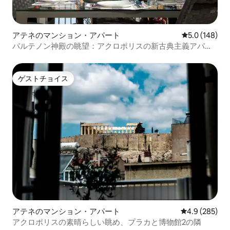
アテネのマンション・アパート
レビュー148
5.0 (148)
パルテノン神殿の眺望：アクロポリスの新古典主義アパー
ト＆テラス
ゲストチョイス
ゲストチョイス
アテネのマンション・アパート
レビュー285
4.9 (285)
アクロポリスの素晴らしい眺め、プラカと博物館2の隣