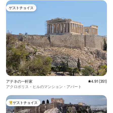
ゲストチョイス
ゲストチョイス
アテネの一軒家
レビュー351
4.91 (351)
アクロポリス・ヒルのマンション・アパート
ゲストチョイス
大好評のゲストチョイスです。