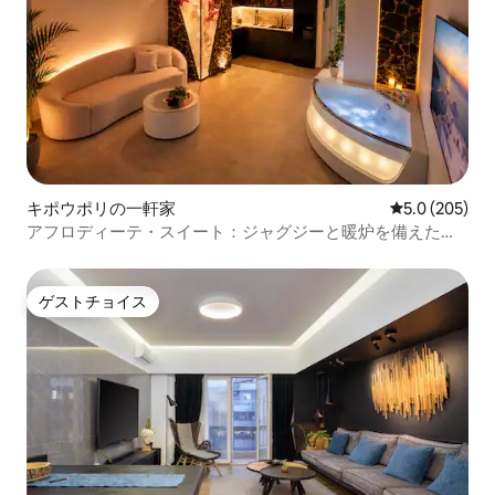
キポウポリの一軒家
レビュー205
5.0 (205)
アフロディーテ・スイート：ジャグジーと暖炉を備えたロ
マンチックな隠れ家
ゲストチョイス
ゲストチョイス