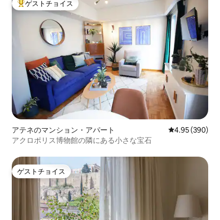
ゲストチョイス
大好評のゲストチョイスです。
アテネのマンション・アパート
レビュー390件
4.95 (390)
アクロポリス博物館の隣にある小さな宝石
ゲストチョイス
ゲストチョイス