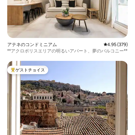
アテネのコンドミニアム
レビュー379件
4.95 (379)
**アクロポリスエリアの明るいアパート、夢のバルコニー**
ゲストチョイス
大好評のゲストチョイスです。