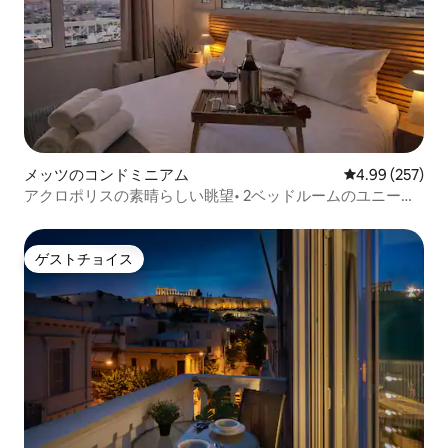
メッツのコンドミニアム
レビュー257件
4.99 (257)
アクロポリスの素晴らしい眺望• 2ベッドルームのユニーク
なレジデンス•
ゲストチョイス
ゲストチョイス