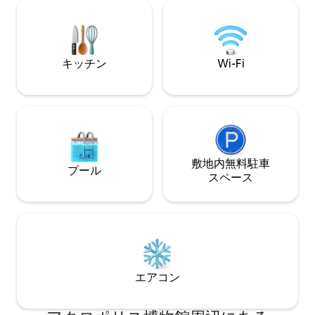
室✔ 2部屋、バスルーム2部屋（スイー
す。 空港/港送迎
ト） 設備の✔充実したキッチン ✔ カフ
す。ご興味がござ
ェ、ショップ、レストランまで徒歩圏内
ください。 追加料
クイン可能
キッチン
Wi-Fi
敷地内無料駐⁠車
プール
ス⁠ペ⁠ー⁠ス
エアコン