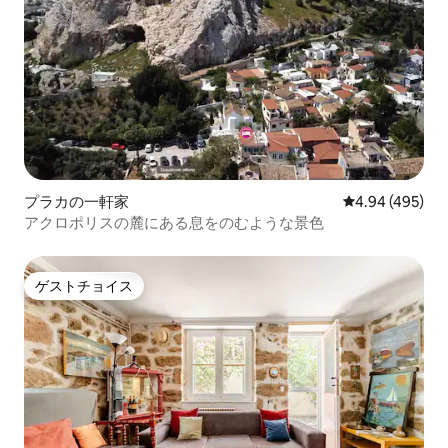
プラカの一軒家
レビュー495件
4.94 (495)
アクロポリスの麓にある息をのむような景色
ゲストチョイス
ゲストチョイス