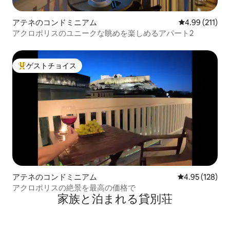
アテネのコンドミニアム
レビュー211件
4.99 (211)
アクロポリスのユニークな眺めを楽しめるアパート2
ゲストチョイス
大好評のゲストチョイスです。
アテネのコンドミニアム
レビュー128件
4.95 (128)
アクロポリスの絶景を最高の価格で
家族と泊まれる貸別荘