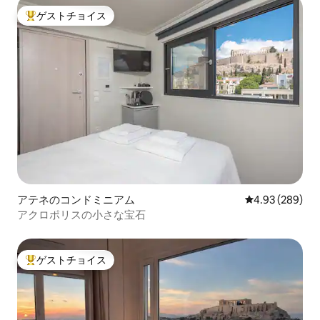
ゲストチョイス
大好評のゲストチョイスです。
アテネのコンドミニアム
レビュー289件
4.93 (289)
アクロポリスの小さな宝石
ゲストチョイス
大好評のゲストチョイスです。