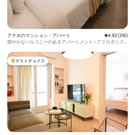
アテネのマンション・アパート
レビュー316件
4.92 (316)
穏やかなバルコニーのあるアパートメント • アクロポリス
とメトロまで徒歩圏内
ゲストチョイス
大好評のゲストチョイスです。