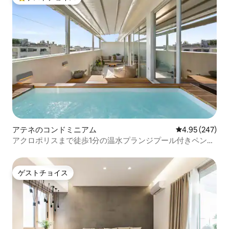
大好評のゲストチョイスです。
アテネのコンドミニアム
レビュー247件
4.95 (247)
アクロポリスまで徒歩1分の温水プランジプール付きペント
ハウス
ゲストチョイス
ゲストチョイス