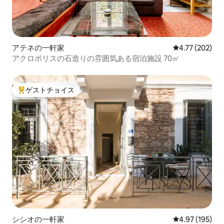
アテネの一軒家
レビュー202件
4.77 (202)
アクロポリスの石造りの雰囲気ある宿泊施設 70㎡
ゲストチョイス
大好評のゲストチョイスです。
シシオの一軒家
レビュー195件
4.97 (195)