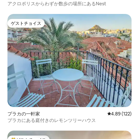
アクロポリスからわずか数歩の場所にあるNest
ゲストチョイス
ゲストチョイス
プラカの一軒家
レビュー122件
4.89 (122)
プラカにある庭付きのレモンツリーハウス