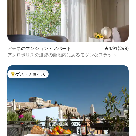
アテネのマンション・アパート
レビュー298件
4.91 (298)
アクロポリスの遺跡の敷地内にあるモダンなフラット
ゲストチョイス
大好評のゲストチョイスです。