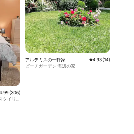
アルテミスの一軒家
レビュー14件、5つ星
4.93 (14)
ビーチガーデン 海辺の家
ビュー306件、5つ星中4.99つ星の平均評価
4.99 (306)
スタイリ