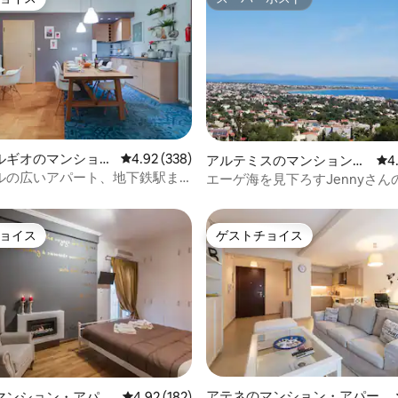
ョイス
スーパーホスト
4.87つ星の平均評価
ルギオのマンショ
レビュー338件、5つ星中4.92つ星の平均評価
4.92 (338)
アルテミスのマンション・
レ
4
ート
アパート
ルの広いアパート、地下鉄駅ま
エーゲ海を見下ろすJennyさん
エアコン☆、☆Netflix、
す！！
☆PS4☆
ョイス
ゲストチョイス
ョイス
ゲストチョイス
中4.85つ星の平均評価
アテネのマンション・アパー
マンション・アパー
レビュー182件、5つ星中4.92つ星の平均評価
4.92 (182)