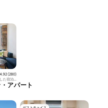
ビュー280件、5つ星中4.92つ星の平均評価
4.92 (280)
装した宿泊
ン・アパート
ゲストチョイス