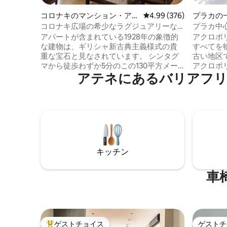
コロナキのマンション・アパ
レビュー376件、5つ星中
4.99 (376)
プラカの
ート
コロナキ広場の希少なラグジュアリーな
プラカ中
宝石 - シンタグマ広場近く
「アクロ
アパートが含まれている1928年の象徴的
アクロポ
な建物は、ギリシャ新古典主義様式の貴
すべてを
重な宝石と見なされています。 シンタグ
古い地区
マから徒歩わずか5分のこの130平方メー
アクロポ
アテネにあるバリアフリ
トルのアパートは、豪華な快適さを備え
家です。
た豪華な場所に復元されました！ アテネ
なアート
の中心部にある最高級の地区であるコロ
的な家を
ナキに位置し、トレンディなカフェやレ
ルームと1
ストラン、スタイリッシュなブティッ
にあります。 最初は、立地
ク、ギャラリーに囲まれ、市内のすべて
という3
の歴史的な場所まで徒歩圏内です！ 5つ星
せられる
のアメニティ、高い天井、絶対的に壮大
とんどす
キッチン
なシャンデリアと金色の鏡、そして通り
ます。 家の1階にはリビングルーム、オー
の景色を望む壮大なバルコニーをお楽し
プンプラ
みください！ アパート： 1928年に建てら
す。すぐ
車
れた象徴的な建物内にある130平方メート
オがあり
ルの完全に改装されたアパートで、天井
クな特徴
は4メートルの高さで、豪華でモダンな快
クととも
適さを備えています。 居心地の良いレス
トスの丘
トラン、カフェ、ワインバー、おしゃれ
ができます。 1階は、クイー
ゲストチョイス
ゲストチ