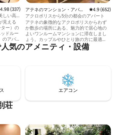
ランがあ
レビュー337件、5つ星中4.98つ星の平均評価
4.98 (337)
アテネのマンション・アパー
レビュー652件、5つ
4.9 (652)
地下鉄駅
ト
美しい高
アクロポリスから5分の都会のアパート
リスまで
が見える
アテネの象徴的なアクロポリスからわず
駅、大き
ーター）の
か数歩の場所にある、魅力的で居心地の
す。この
ベッドルー
よいワンルームマンションに滞在しまし
らしい雰
）のアパー
ょう。カップルやひとり旅の方に最適
い。
で人気のアメニティ・設備
中心部のパ
な、街のど真ん中にあるくつろぎの隠れ
光スポッ
家です。 1日探索した後は、快適なベッド
線）まで
と居心地のよい雰囲気をお楽しみくださ
い。アテネで最も活気あふれるエリアの
ように独
ひとつに位置し、歴史的な名所、地元の
とエアコ
タヴェルナ、カフェ、公共交通機関まで
広いダイ
徒歩圏内です。 古代史を探求するために
と
来られた方も、単にアテネの雰囲気を満
⁠ス
エアコン
の最高の家
喫するために来られた方も、こちらのお
部屋は最適です。
別荘