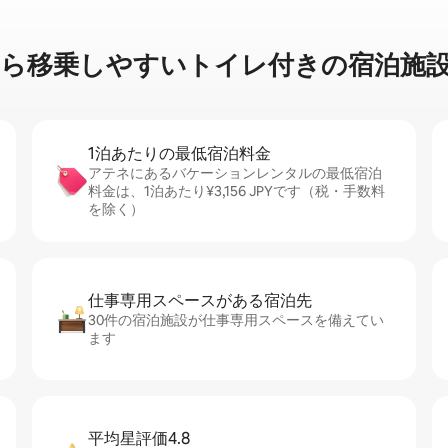
ら移⁠乗⁠し⁠や⁠す⁠いト⁠イ⁠レ⁠付⁠き⁠の宿⁠泊⁠施⁠設
1泊あたりの最⁠低⁠宿⁠泊⁠料⁠金
アテネにあるバケーションレンタルの最低宿泊
料金は、1泊あたり¥3,156 JPYです（税・手数料
を除く）
仕事専用ス⁠ペ⁠ー⁠スがあ⁠る宿⁠泊⁠先
30件の宿泊施設が仕事専用スペースを備えてい
ます
平均星評価4.8