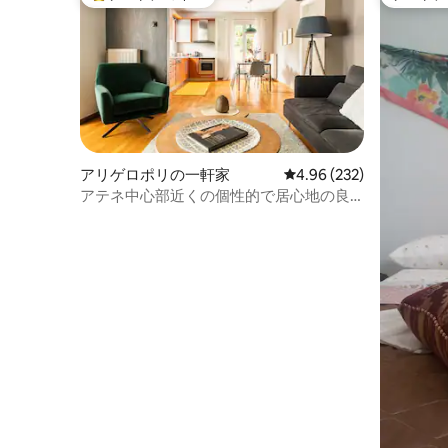
大好評のゲストチョイスです。
ゲストチ
なブティックに近く、シンタグマ地下鉄
ドを備え
駅から徒歩5分、キクラデス美術館から徒
ームで構
歩3分です！ 1928年に建てられたこの建物
上ると屋
は、ギリシャ新古典主義様式の宝石とみ
ドが1台
なされています。 アテネの歴史的建造物
視界が合います。 家
の1つとしての地位を反映するために、繊
ルームの
細に修復されています。 すべてのアメニ
礎のむき
ティは5つ星ホテルに匹敵します！ 詳細は
ンセラーがありま
こちらをご確認ください：
を選択さ
アリゲロポリの一軒家
レビュー232件、5つ星
4.96 (232)
athensluxuryhomes.com 1階には明るく
同意して
風通しの良い寝室（ダブルベッド）が2部
アクロポ
アテネ中心部近くの個性的で居心地の良
屋、屋根裏には小さく居心地の良い寝室
たのには
いアパート
（シングルベッド）が1部屋あり、すべて
てなしの
に豪華な羽毛枕、コットンリネン、遮光
に残る休暇を
カーテンが備わっており、最大5名様まで
泊施設全
快適にお過ごしいただけます。 各寝室に
利用いただけます。
は金庫と無料Netflix（CNN、BBC、TV5
して家を
など）が備わっており、文学愛好家の方
不明な点
のために特別な読書灯も備えています。
問い合わ
より良く長く眠るために、豪華な遮光カ
のある場
ーテンを使うこともお忘れなく！;) 全館無
案内します。 家の周りには
料Wi-Fiが利用可能です。 屋根裏部屋の明
ーケット
るさと太陽を楽しめる美しいバルコニ
などのさ
ー！ 出張の方のために、快適なオフィス
ネ中心部