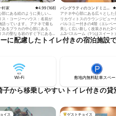
4.99つ星の平均評価
一軒家
レビュー168件、5つ星中4.99つ星の平均評価
4.99 (168)
パングラティのコンドミニア
ム
心部にある絵のように美しい
アテネ中心部にある広々とした
ポリス・コージー・ハウス」
級アパート
リス・コージーハウス：名前が
リカヴィトスのラウンジビュー
物語っています。 アテネで最も
バルコニー付きの4階（エレベ
であるプラカの中心部にある、
美しく広い新しく改装された2
リスの聖なる岩のすぐ下にある
ム2バスルーム（1つはスイート
ーに配慮したトイレ付きの宿泊施設
 アースカラー、木材、ユニーク
ト、110平方メートル。 アテネ
作品が、小さな家族や3人に理想
グラティ地区にあり、主要な観
作り上げています。2つのベッド
ト、アメニティ、地下鉄（空港
.5のバスルームが3つの異なる階
徒歩圏内です。 オリジナルのアートで装
、立地、立地
飾され、一年中快適に過ごせる
つの単純な理由でこの家に引き寄
立したセントラルヒーティング
でしょう！ アテネで訪れたいほ
ン、蚊よけが備わっています。 
べての場所から徒歩圏内にあり
ニングエリア、ケーブルテレビ
Wi-Fi
敷地内無料駐⁠車ス⁠ペ⁠ー
Netflix、洗濯機・乾燥機など
ンのキッチン、トイレがありま
電を備えたキッチン。 旅先でも我が家の
外には快適な座席があるパティ
ようにくつろげる場所です！
椅子から移乗しやすいトイレ付きの貸
、また、外のバーというユニー
もあります。 ここでは、ドリン
に、周囲の街と近くのリカヴィ
の素晴らしい景色を楽しむこと
ンサイズベッ
ョイス
ゲストチョイス