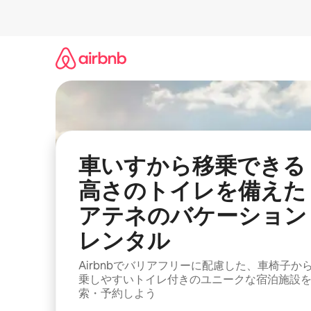
コ
ン
テ
ン
ツ
に
ス
キ
ッ
プ
車いすから移乗できる
高さのトイレを備えた
アテネのバケーション
レンタル
Airbnbでバリアフリーに配慮した、車椅子か
乗しやすいトイレ付きのユニークな宿泊施設
索・予約しよう