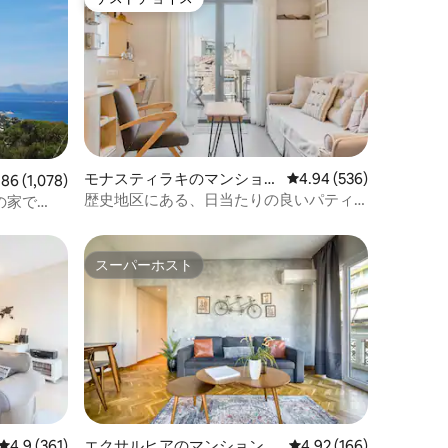
ゲストチョイス
モナスティラキのマンショ
レビュー536件、5つ星
4.94 (536)
ビュー1,078件、5つ星中4.86つ星の平均評価
.86 (1,078)
ン・アパート
歴史地区にある、日当たりの良いパティ
の家で
オ付きの高級ロフト
スーパーホスト
スーパーホスト
レビュー361件、5つ星中4.9つ星の平均評価
4.9 (361)
エクサルヒアのマンション・
レビュー166件、5つ星
4.92 (166)