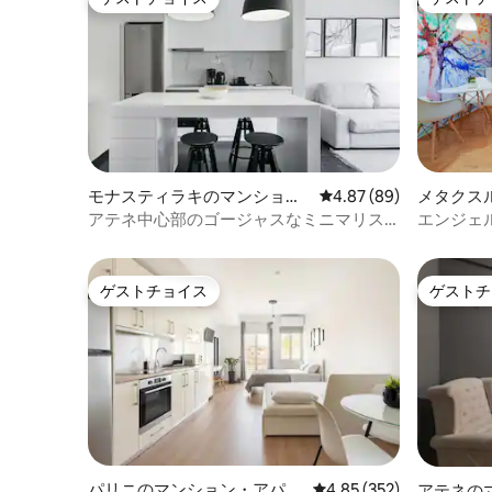
色を楽しめる、絵のように美しいリカヴ
ゲストチョイス
ゲストチ
ィトスの丘のすぐ下にあります。 非常に
便利で、徒歩5分の場所にエヴァンジェリ
スモス地下鉄駅があり、徒歩7分以内に憲
法広場（シンタグマ）があります。 アテ
ネ中心部のすべてと、この街で体験でき
る最も重要な観光スポットは徒歩圏内、
または地下鉄でわずか1駅で行けます（パ
ルテノン、アゴラ、プラカ、モナスティ
ラキ、衛兵交代式、国立庭園、パナシナ
モナスティラキのマンショ
レビュー89件、5つ星中
4.87 (89)
メタクス
イコスタジアム）。 アート愛好家にはた
ン・アパート
ン・アパ
アテネ中心部のゴージャスなミニマリス
エンジェ
くさんの発見があります。 国内で最も素
トアパート
で☆3分、
晴らしい2つのプライベートコレクショ
☆iMac、
ン、現代美術のコレクションを持つ有名
ゲストチョイス
ゲストチ
なベナキ美術館、現代美術の展示会を開
ゲストチョイス
ゲストチ
催することが多いキクラデス美術館が徒
歩わずか5分です。 これらの施設に加え
て、コロナキは、Zoumboulakis
Galleries、Kalfayan Galleries、Gallery
Kaplanon、CAN、Gagosian Galleryな
ど、モダンアートや現代アートからアン
ティークまで、あらゆるものを取り揃え
た多くのプライベートギャラリーでも有
名です。 ご要望に応じて、より快適に過
パリニのマンション・アパー
レビュー352件、5つ星
4.85 (352)
アテネの