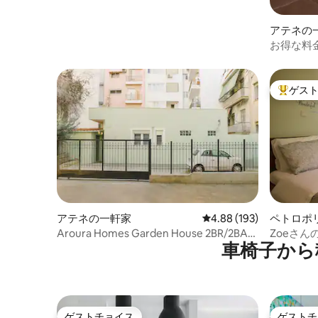
デスクと無料の超高速WI - FI接続をご用意
しめるコ
しております。 設備の整ったモダンなキ
ィナーを
アテネの
ッチン（小さなブランチや本格的なお食
ェルナやレ
お得な料
事の準備に必要なものがすべて揃ってい
ポリスガ
ます）、モダンなバスルーム2室、シック
キ、シン
な大きなリビングルーム、独立したダイ
駅から徒
ニングルームを誇っています。 すべての
ゲス
大好評の
お部屋に暖房とエアコンが備わっていま
す。 キッチンには、食器洗い機、洗濯機
と乾燥機、コンロ、電子レンジ、大型冷
蔵庫、ケトル、トースター、アイロン、
ネスプレッソマシンが備わっています。
当宿泊施設は、プロフェッショナル、カ
ップル、グループ、または家族に最適で
す。 エリア：活気に満ちたコーヒー文化
とトップクラスのレストランがあるアテ
アテネの一軒家
レビュー193件、5つ星
4.88 (193)
ペトロポ
ネ中心部で最もおしゃれなエリアを探索
Aroura Homes Garden House 2BR/2BA
Zoeさ
してください。 アテネの主要なショッピ
車椅子から
無料駐車場
ングエリアの1つであり、コロナキが提供
する無数のショップをお楽しみくださ
い。高級ブランドやオートクチュールか
らユニークな高級ブティックまでありま
す。 また、アテネの素晴らしい360度の景
ゲストチョイス
ゲストチ