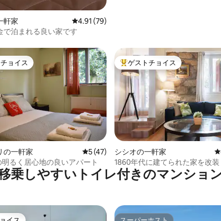
ーヒーショップや、ランチやデ
楽しめる素晴らしい地元のタヴ
一軒家
レビュー79件、5つ星中4.91つ星の平均評価
4.91 (79)
ストランがあります。 アクロ
金で泊まれる良い家です
ーデンハウスは、モナスティラ
タグマ、アクロポリスの地下鉄
歩5分の場所にあります。
トチョイス
ゲストチョイス
ゲストチョイスです。
大好評のゲストチョイスです。
中4.88つ星の平均評価
リの一軒家
レビュー47件、5つ星中5つ星の平均評価
5 (47)
シシオの一軒家
レ
んの明るく居心地の良いアパート
1860年代に建てられた家を改
移乗しやすいトイレ付きのマンショ
先からアテネを探索しよう
ョイス
スーパーホスト