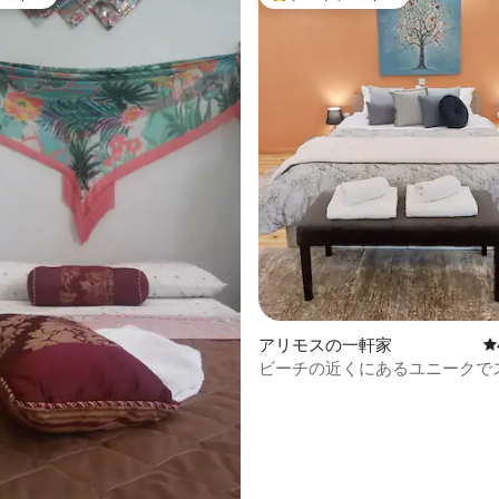
ョイス
大好評のゲストチョイスです。
た広々としたマスターベッドル
成されています。 木製の階段を
根裏部屋があり、シングルベッ
あります。 屋根裏部屋と主寝室は
の下の階、リビング
下には、ワインボトルと家の基
出しのレンガが完備されたワイ
す。 ここを訪れること
れた場合、私たちの言うことに
中4.96つ星の平均評価
いただけると思います。ここを
リス・コージーハウスと名付け
理由があります！ 温かく、おも
心のある滞在と、本当に思い出
お約束します！ ゲストは宿
体をプライバシーを確保してご
 ご到着後、お出迎え
ご案内します。 ご滞在中は、ご
アリモスの一軒家
レ
がございましたら、お気軽にお
ビーチの近くにあるユニークで
せください。また、訪れる価値
ッシュなワンルーム
所に関するアイデアや手順をご
、スーパーマ
、ミニマーケット、ベーカリー
まざまなお店があります。 アテ
には、モーニングコーヒーを楽