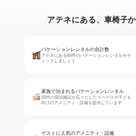
アテネに⁠あ⁠る⁠、車⁠椅⁠子⁠か⁠
バケーションレ⁠ン⁠タ⁠ル⁠の合⁠計⁠数
アテネにある60件のバケーションレンタルをチ
ェックしましょう
家族で泊まれるバ⁠ケ⁠ー⁠シ⁠ョ⁠ンレ⁠ン⁠タ⁠ル
20件の宿泊施設が広々としたスペースや子ども
向けのアメニティ・設備を提供しています
ゲストに人⁠気⁠のア⁠メ⁠ニ⁠テ⁠ィ・設⁠備