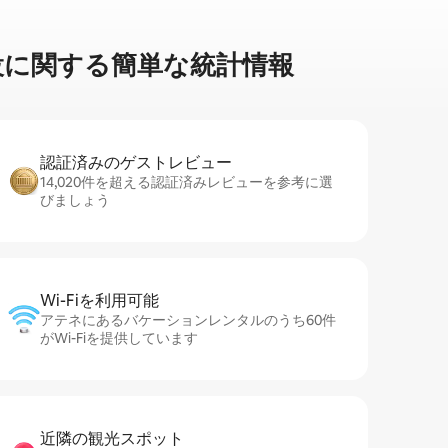
⁠に関⁠す⁠る簡⁠単⁠な統⁠計⁠情⁠報
認証済みのゲ⁠ス⁠ト⁠レ⁠ビ⁠ュ⁠ー
14,020件を超える認証済みレビューを参考に選
びましょう
Wi-Fiを利⁠用⁠可⁠能
アテネにあるバケーションレンタルのうち60件
がWi-Fiを提供しています
近隣の観光ス⁠ポ⁠ッ⁠ト