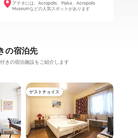
アテネには、Acropolis、Plaka、Acropolis
Museumなどの人気スポットがあります
きの宿泊先
付きの宿泊施設をご紹介します
ダフニの
ゲストチョイス
ゲスト
ゲストチョイス
ゲスト
ト
屋内にグ
ーティス
1階にあ
ら1分
スタジオ
備ができ
鉄駅があ
スタジオ
タイリッシュです
リアにあ