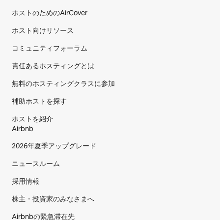
ホストのためのAirCover
ホスト向けリソース
コミュニティフォーラム
責任あるホスティングとは
無料のホ⁠ス⁠テ⁠ィ⁠ン⁠グク⁠ラ⁠スに参⁠加
補助ホストを探す
ホストを紹介
Airbnb
2026年夏⁠季ア⁠ッ⁠プ⁠グ⁠レ⁠ー⁠ド
ニュースルーム
採用情報
株主・投資家のみなさまへ
Airbnbの緊急滞在先