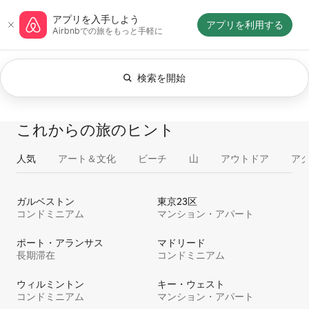
コ
Airbnbホームページ
アプリ⁠を入⁠手⁠し⁠よ⁠う
ン
アプリを利用する
Airbnbでの旅をも⁠っ⁠と⁠手⁠軽⁠に
テ
ン
ツ
に
検索を開始
現在、いつでもを表示しています。検索内
ス
キッ
0件中0件表示
プ
すべて
体⁠験
サ⁠ー⁠ビ⁠ス
宿⁠泊
これからの旅のヒント
人気
アート＆文化
ビーチ
山
アウトドア
ア
ガルベストン
東京23区
コンドミニアム
マンション・アパート
ポート・アランサス
マドリード
長期滞在
コンドミニアム
ウィルミントン
キー・ウェスト
コンドミニアム
マンション・アパート