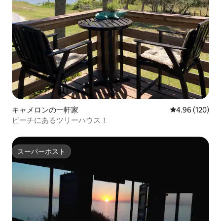
キャメロンの一軒家
レビュー120件
4.96 (120)
ビーチにあるツリーハウス！
スーパーホスト
スーパーホスト