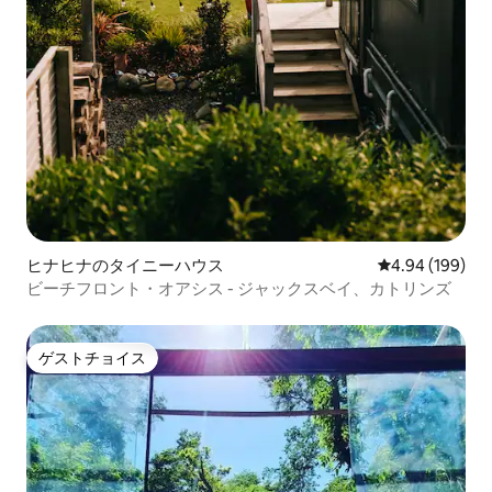
ヒナヒナのタイニーハウス
レビュー199件
4.94 (199)
ビーチフロント・オアシス - ジャックスベイ、カトリンズ
ゲストチョイス
ゲストチョイス