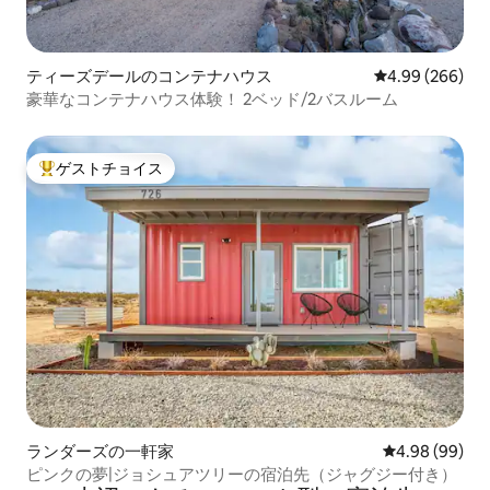
ティーズデールのコンテナハウス
レビュー266件
4.99 (266)
豪華なコンテナハウス体験！ 2ベッド/2バスルーム
ゲストチョイス
大好評のゲストチョイスです。
ランダーズの一軒家
レビュー99件
4.98 (99)
ピンクの夢|ジョシュアツリーの宿泊先（ジャグジー付き）