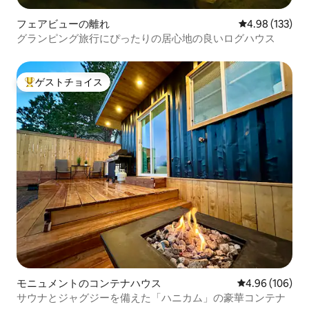
フェアビューの離れ
レビュー133件
4.98 (133)
グランピング旅行にぴったりの居心地の良いログハウス
ゲストチョイス
大好評のゲストチョイスです。
モニュメントのコンテナハウス
レビュー106件
4.96 (106)
サウナとジャグジーを備えた「ハニカム」の豪華コンテナ