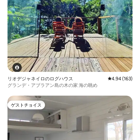
リオデジャネイロのログハウス
レビュー163件
4.94 (163)
グランデ・アブラアン島の木の家 海の眺め
ゲストチョイス
ゲストチョイス