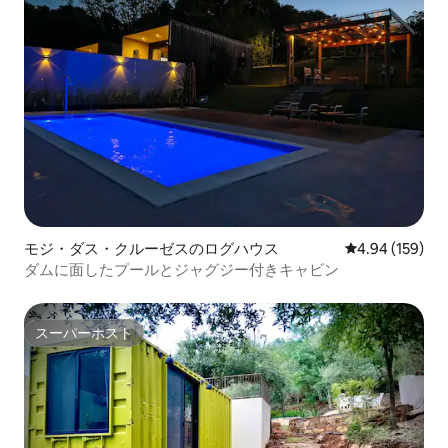
モジ・ダス・クルーゼスのログハウス
レビュー159件
4.94 (159)
ダムに面したプールとジャグジー付きキャビン
スーパーホスト
スーパーホスト