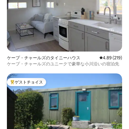
ケープ・チャールズのタイニーハウス
レビュー219件
4.89 (219)
ケープ・チャールズのユニークで豪華な小川沿いの宿泊先
ゲストチョイス
大好評のゲストチョイスです。