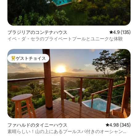
ブラジリアのコンテナハウス
レビュー135
4.9 (135)
イペ・ダ・セラのプライベートプールとユニークな体験
ゲストチョイス
大好評のゲストチョイスです。
ファハルドのタイニーハウス
レビュー345件
4.98 (345)
素晴らしい！山の上にあるプールスパ付きのオーシャンビ
ューのカバナ