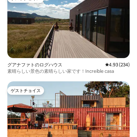
ゲストチョイス
グアナファトのログハウス
レビュー234件
4.93 (234)
素晴らしい景色の素晴らしい家です！Increíble casa
ゲストチョイス
ゲストチョイス