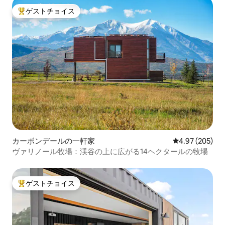
ゲストチョイス
大好評のゲストチョイスです。
カーボンデールの一軒家
レビュー205件
4.97 (205)
ヴァリノール牧場：渓谷の上に広がる14ヘクタールの牧場
ゲストチョイス
大好評のゲストチョイスです。