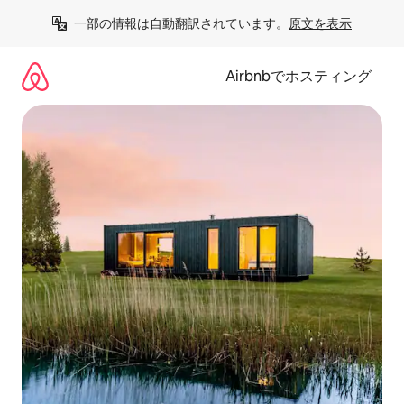
コ
一部の情報は自動翻訳されています。
原文を表示
ン
テ
ン
Airbnbでホスティング
ツ
に
ス
キ
ッ
プ