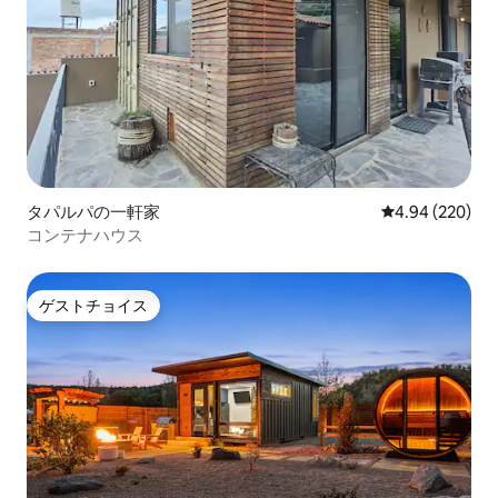
タパルパの一軒家
レビュー220件
4.94 (220)
コンテナハウス
ゲストチョイス
ゲストチョイス