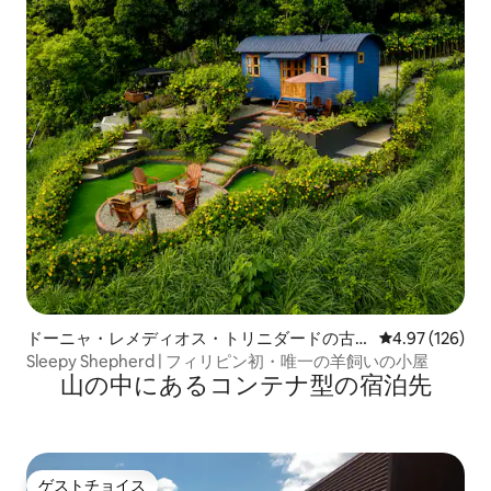
ドーニャ・レメディオス・トリニダードの古
レビュー126件
4.97 (126)
民家
Sleepy Shepherd | フィリピン初・唯一の羊飼いの小屋
山の中にあるコンテナ型の宿泊先
ゲストチョイス