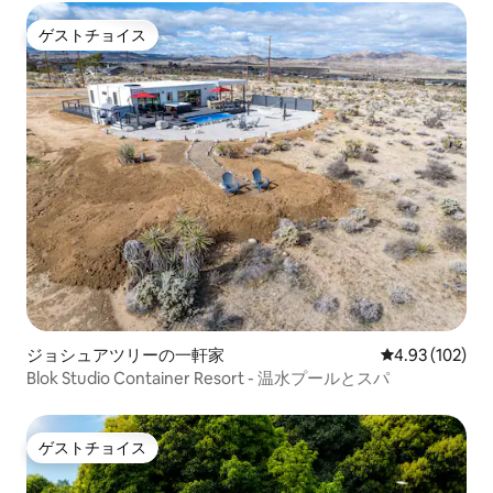
ゲストチョイス
ゲストチョイス
ジョシュアツリーの一軒家
レビュー102件
4.93 (102)
Blok Studio Container Resort - 温水プールとスパ
ゲストチョイス
ゲストチョイス