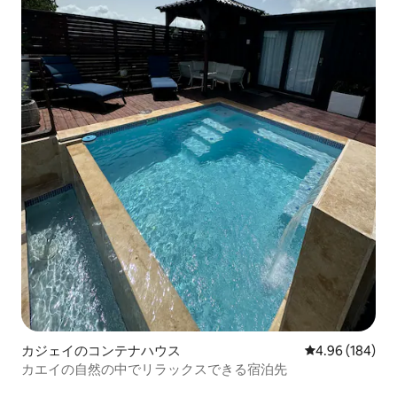
カジェイのコンテナハウス
レビュー184件
4.96 (184)
カエイの自然の中でリラックスできる宿泊先