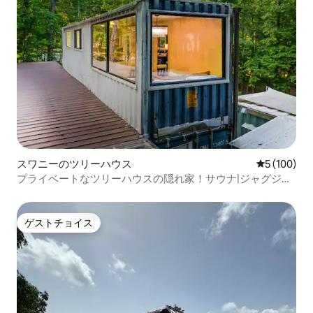
スワニーのツリーハウス
レビュー10
5 (100)
プライベートなツリーハウスの隠れ家！サウナ|ジャグジー|
プール
ゲストチョイス
ゲストチョイス