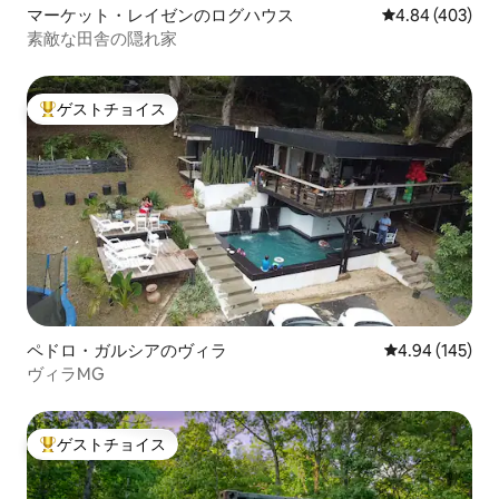
マーケット・レイゼンのログハウス
レビュー403件
4.84 (403)
素敵な田舎の隠れ家
ゲストチョイス
大好評のゲストチョイスです。
ペドロ・ガルシアのヴィラ
レビュー145件
4.94 (145)
ヴィラMG
ゲストチョイス
大好評のゲストチョイスです。