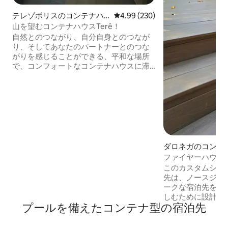
テレゾポリスのコンテナハ
レビュー230件、5つ星中4.99
4.99 (230)
ウス
山を望むコンテナハウスTerê！
自然とのつながり、自分自身とのつなが
り、そしてあなたのパートナーとのつな
がりを感じることができる、平和な場所
で、コンフォートなコンテナハウスに滞
在する体験をしてください！この隠れ家
は、山々の素晴らしい景色と、そこに通
るすべての人が感じる良いエネルギーを
持っています！この家は、テレのダウン
タウンから20分（9km）の「テレ・フ
リ・サーキット」のコンドミニアムにあ
ります。フルキッチン、屋外の温水浴
槽、クイーンベッド、床の暖炉、ハンモ
ダロネガのコンテ
ック、ブランコなどがあります。
ファイヤーハウス
このカスタムシッ
先は、ノースジョ
ークな宿泊先を持
しむために設計・
プールを備えたコンテナ型の宿泊先
然にできるだけ近
に入らなくても、
くさんのアウトド