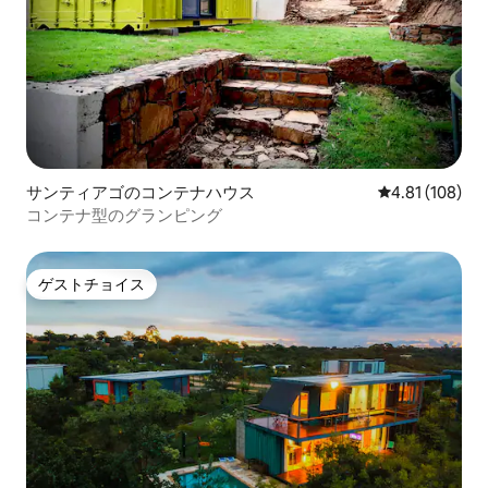
サンティアゴのコンテナハウス
レビュー108件
4.81 (108)
コンテナ型のグランピング
ゲストチョイス
ゲストチョイス