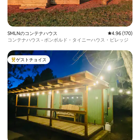
SMLNのコンテナハウス
レビュー170件
4.96 (170)
コンテナハウス - ボンボルド・タイニーハウス・ビレッジ
ゲストチョイス
大好評のゲストチョイスです。