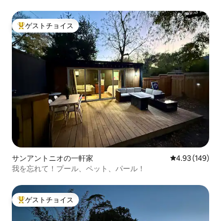
ロネガのダウンタ
れた場所にあり、
ゲストチョイス
ることができます
大好評のゲストチョイスです。
ジャグジー、または
上のデッキのどこ
ださい。
サンアントニオの一軒家
レビュー149件
4.93 (149)
我を忘れて！プール、ペット、パール！
ゲストチョイス
大好評のゲストチョイスです。