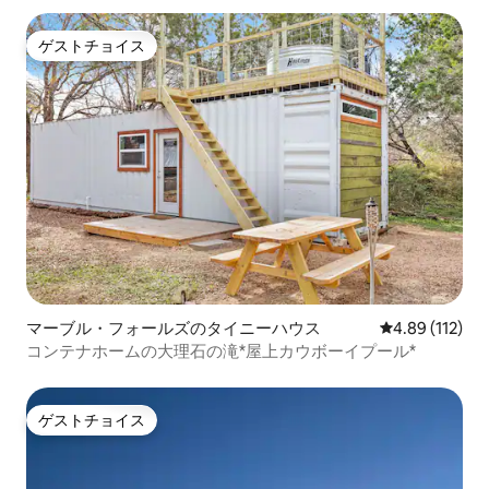
ゲストチョイス
ゲストチョイス
マーブル・フォールズのタイニーハウス
レビュー112件
4.89 (112)
コンテナホームの大理石の滝*屋上カウボーイプール*
ゲストチョイス
ゲストチョイス