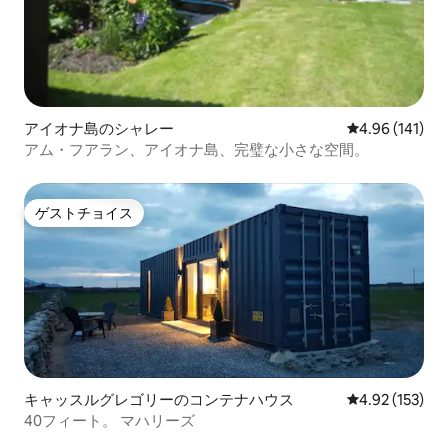
アイオナ島のシャレー
レビュー141件
4.96 (141)
アム・フアラン、アイオナ島、完璧な小さな空間。
ゲストチョイス
ゲストチョイス
キャッスルグレゴリーのコンテナハウス
レビュー153件
4.92 (153)
40フィート。 マハリーズ