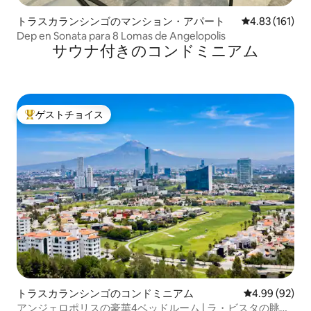
トラスカランシンゴのマンション・アパート
レビュー161件
4.83 (161)
Dep en Sonata para 8 Lomas de Angelopolis
サウナ付きのコンドミニアム
ゲストチョイス
大好評のゲストチョイスです。
トラスカランシンゴのコンドミニアム
レビュー92件
4.99 (92)
アンジェロポリスの豪華4ベッドルーム | ラ・ビスタの眺め