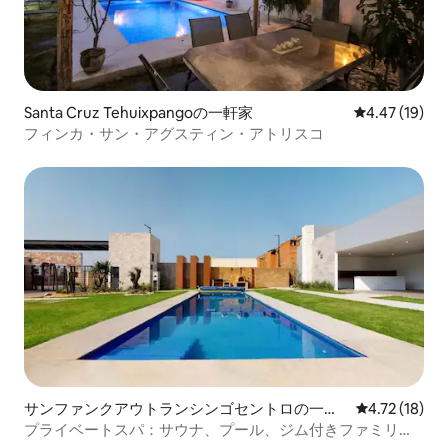
Santa Cruz Tehuixpangoの一軒家
レビュー19件
4.47 (19)
フィンカ・サン・アグスティン・アトリスコ
サンファンクアウトランシンゴセントロの一軒
レビュー18件
4.72 (18)
家
プライベートスパ：サウナ、プール、ジム付きファミリー