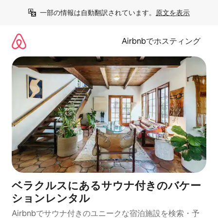
コ
一部の情報は自動翻訳されています。
原文を表示
ン
テ
ン
Airbnbでホスティング
ツ
に
ス
キ
ッ
プ
ベラクルスにあるサウナ付きのバケー
ションレンタル
Airbnbでサウナ付きのユニークな宿泊施設を検索・予