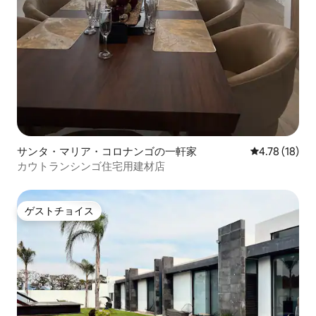
サンタ・マリア・コロナンゴの一軒家
レビュー18件
4.78 (18)
カウトランシンゴ住宅用建材店
ゲストチョイス
ゲストチョイス