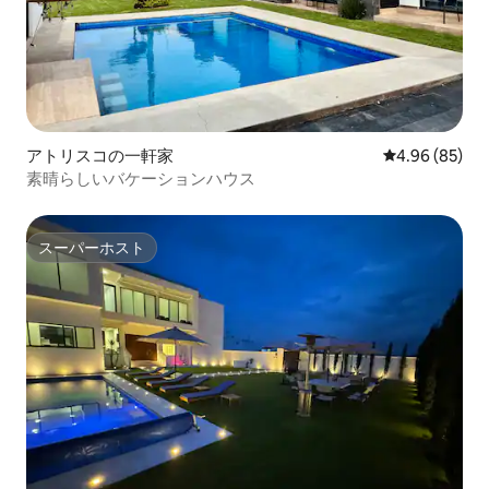
アトリスコの一軒家
レビュー85件
4.96 (85)
素晴らしいバケーションハウス
スーパーホスト
スーパーホスト