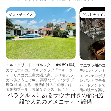
ゲストチョイス
ゲストチョイス
ゲストチョイス
ゲストチョイス
エル・クリスト・ゴルフク
レビュー104件、5つ星中4.89
4.89 (104)
プエブラ州のコン
ラブの一軒家
カサモナルカ。ゴルフクラブ「エル・ク
デパルトメント・
リスト」
アトリスコの王室の隠れ家、カサモナル
エンジェロポリス
カへ🦋ようこそ👑。 高級なゴルフクラブ
レガントでモダン
El Cristoにある、家族向けのこの家には、
パートメントで、
太陽熱プール、素敵なテラス、広々とし
街の眺めを楽しめる
ベラクルスにあるサウナ付きの宿泊施
た庭園、そしてそれぞれにフルバスルー
ド、設備の整った
ムを備えた3つの独立した快適なスイート
を備えたホテルの
設で人気のアメニティ・設備
があります。 屋外グリルもあり、屋外で
ください。 さらに
素晴らしい食事をお楽しみいただけま
すべてのアメニテ