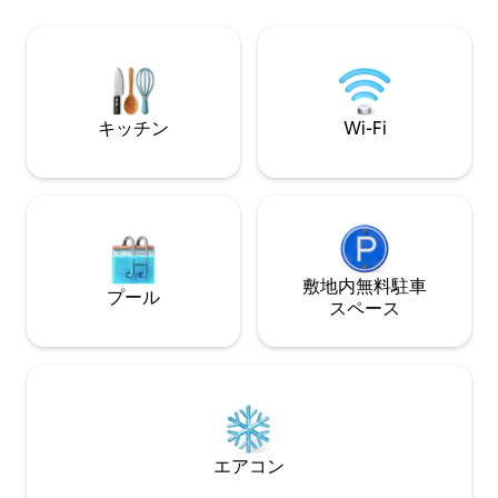
す！ 大人数のグループに最適です エアコ
す。 温水プール、
ン、Wi-Fi、デジタルアクセスを完備して
のサウナ、2つの
います。 リラックスしたり、お祝いした
ンピックスイミン
り、楽しんだりするために設計されてい
ルコート、スポーツ
ます。 理想的な滞在はここから始まりま
テラス、ゲーマー
す！
ど
キッチン
Wi-Fi
敷地内無料駐⁠車
プール
ス⁠ペ⁠ー⁠ス
エアコン