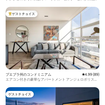
とプール
ゲストチョイス
大好評のゲストチョイスです。
プエブラ州のコンドミニアム
レビュー89件
4.99 (89)
エアコン付きの豪華なアパートメント アンジェロポリスに
あります
ゲストチョイス
ゲストチョイス