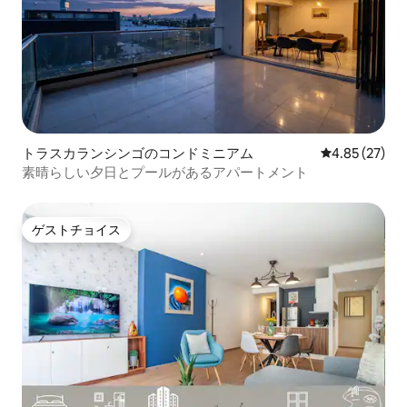
トラスカランシンゴのコンドミニアム
レビュー27件
4.85 (27)
素晴らしい夕日とプールがあるアパートメント
ゲストチョイス
ゲストチョイス