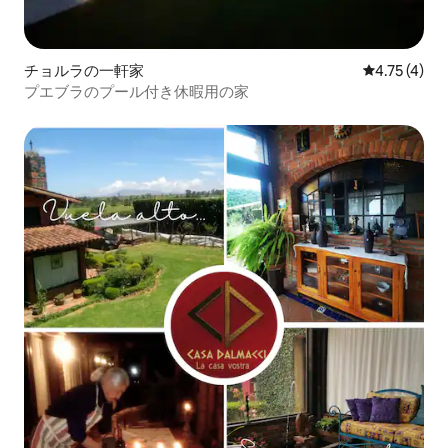
チョルラの一軒家
レビュー4件
4.75 (4)
プエブラのプール付き休暇用の家