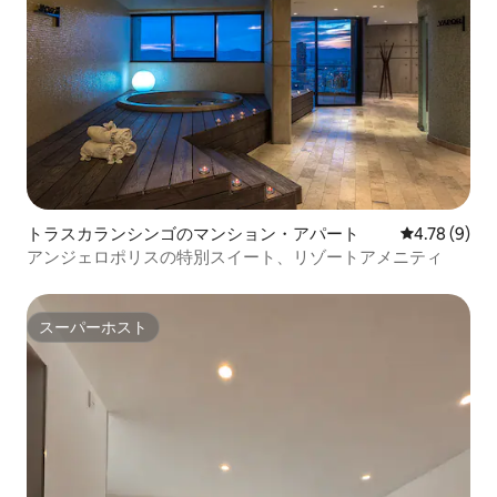
トラスカランシンゴのマンション・アパート
レビュー9件
4.78 (9)
アンジェロポリスの特別スイート、リゾートアメニティ
スーパーホスト
スーパーホスト