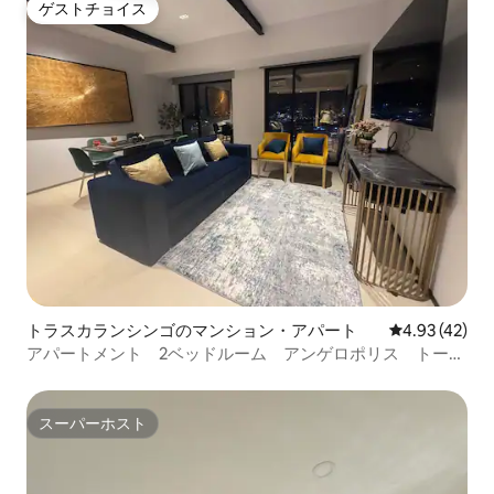
ゲストチョイス
ゲストチョイス
トラスカランシンゴのマンション・アパート
レビュー42件
4.93 (42)
アパートメント 2ベッドルーム アンゲロポリス トー
レ・ブディカ
スーパーホスト
スーパーホスト