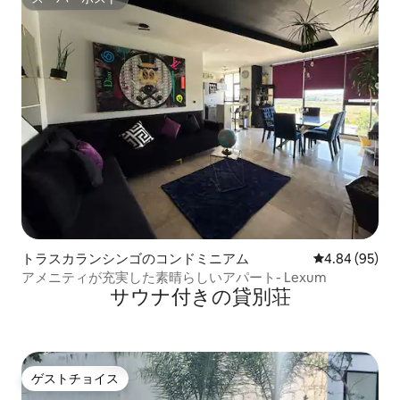
スーパーホスト
トラスカランシンゴのコンドミニアム
レビュー95件
4.84 (95)
アメニティが充実した素晴らしいアパート- Lexum
サウナ付きの貸別荘
ゲストチョイス
ゲストチョイス