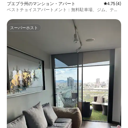
プエブラ州のマンション・アパート
レビュー4件
4.75 (4)
ベストチョイスアパートメント：無料駐車場、ジム、テラ
ス
スーパーホスト
スーパーホスト