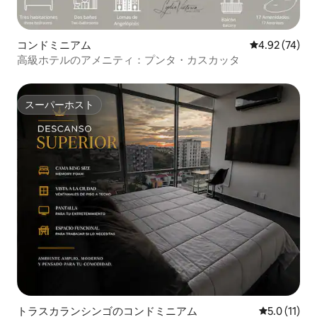
コンドミニアム
レビュー74件
4.92 (74)
高級ホテルのアメニティ：プンタ・カスカッタ
スーパーホスト
スーパーホスト
トラスカランシンゴのコンドミニアム
レビュー11
5.0 (11)