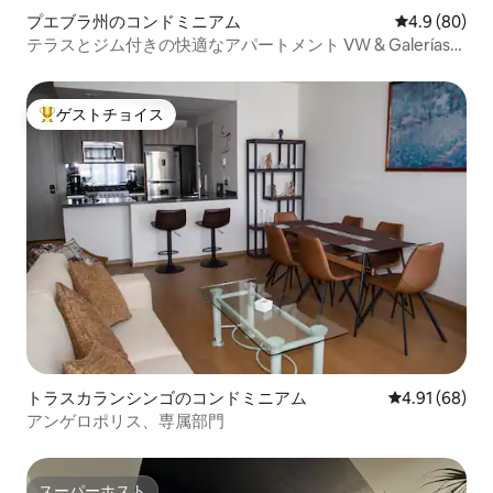
プエブラ州のコンドミニアム
レビュー80
4.9 (80)
テラスとジム付きの快適なアパートメント VW & Galerías
Serdán
ゲストチョイス
大好評のゲストチョイスです。
トラスカランシンゴのコンドミニアム
レビュー68件
4.91 (68)
アンゲロポリス、専属部門
スーパーホスト