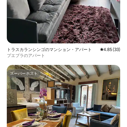
トラスカランシンゴのマンション・アパート
レビュー33件
4.85 (33)
プエブラのアパート
スーパーホスト
スーパーホスト