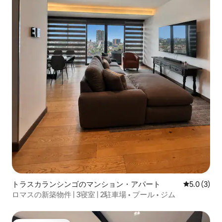
トラスカランシンゴのマンション・アパート
レビュー3
5.0 (3)
ロマスの新築物件 | 3寝室 | 2駐車場 • プール • ジム