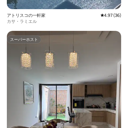
アトリスコの一軒家
レビュー36件
4.97 (36)
カサ・ラミエル
スーパーホスト
スーパーホスト