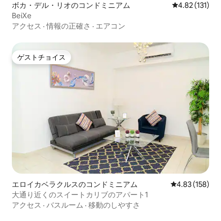
ボカ・デル・リオのコンドミニアム
レビュー131
4.82 (131)
BeiXe
アクセス
·
情報の正確さ
·
エアコン
ゲストチョイス
ゲストチョイス
エロイカベラクルスのコンドミニアム
レビュー158件
4.83 (158)
大通り近くのスイートカリブのアパート1
アクセス
·
バスルーム
·
移動のしやすさ