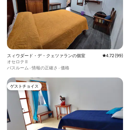
スィウダード・デ・クェツァランの個室
レビュー99件
4.72 (99)
オセロテ II
バスルーム
·
情報の正確さ
·
価格
ゲストチョイス
ゲストチョイス