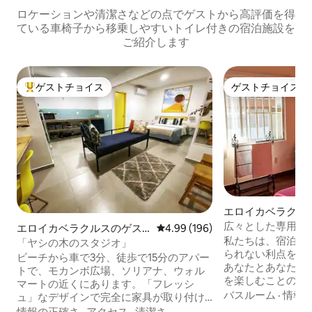
ロケーションや清潔さなどの点でゲストから高評価を得
ている車椅子から移乗しやすいトイレ付きの宿泊施設を
ご紹介します
ゲストチョイス
ゲストチョイス
大好評のゲストチョイスです。
ゲストチョイス
エロイカベラクル
広々とした専用の
エロイカベラクルスのゲス
レビュー196件、5つ星中4.99
4.99 (196)
メント。2寝室1バ
私たちは、宿泊施
トスイート
「ヤシの木のスタジオ」
られない利点を提供します
ビーチから車で3分、徒歩で15分のアパー
あなたとあなたの
トで、モカンボ広場、ソリアナ、ウォル
を楽しむことの重
マートの近くにあります。「フレッシ
す。私たちは、す
バスルーム
·
情報
ュ」なデザインで完全に家具が取り付け
り、アクセスが困
られています。2名様まで、最大3名様
情報の正確さ
·
アクセス
·
清潔さ