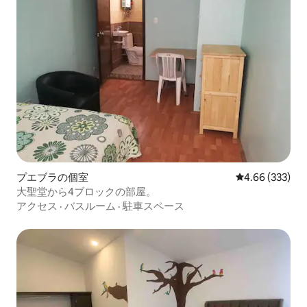
プエブラの個室
レビュー333件
4.66 (333)
大聖堂から4ブロックの部屋。
アクセス
·
バスルーム
·
駐車スペース