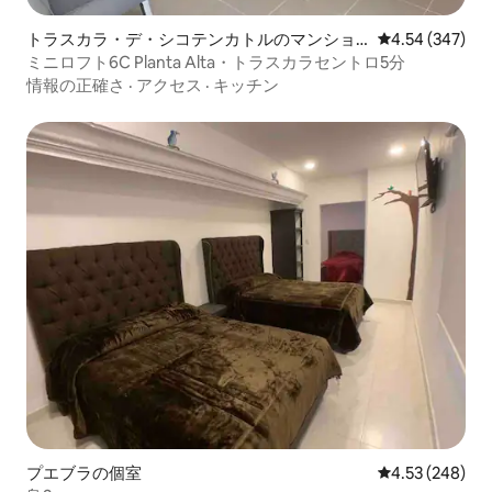
トラスカラ・デ・シコテンカトルのマンショ
レビュー347件
4.54 (347)
ン・アパート
ミニロフト6C Planta Alta・トラスカラセントロ5分
情報の正確さ
·
アクセス
·
キッチン
プエブラの個室
レビュー248件
4.53 (248)