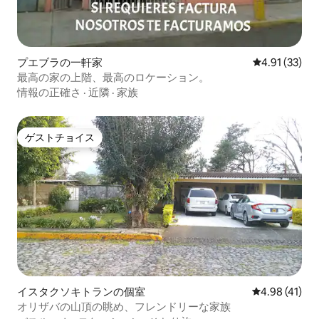
プエブラの一軒家
レビュー33件
4.91 (33)
最高の家の上階、最高のロケーション。
情報の正確さ
·
近隣
·
家族
ゲストチョイス
ゲストチョイス
イスタクソキトランの個室
レビュー41件
4.98 (41)
オリザバの山頂の眺め、フレンドリーな家族