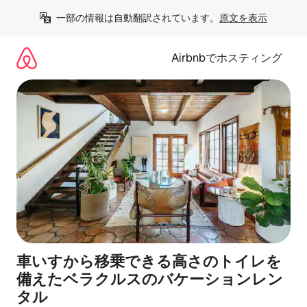
コ
一部の情報は自動翻訳されています。
原文を表示
ン
テ
ン
Airbnbでホスティング
ツ
に
ス
キ
ッ
プ
車いすから移乗できる高さのトイレを
備えたベラクルスのバケーションレン
タル