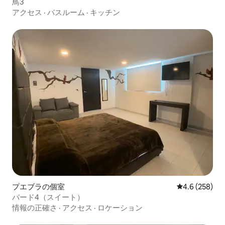
鳥3
アクセス
·
バスルーム
·
キッチン
プエブラの個室
レビュー258
4.6 (258)
バード4（スイート）
情報の正確さ
·
アクセス
·
ロケーション