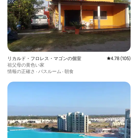
リカルド・フロレス・マゴンの個室
レビュー105件
4.78 (105)
祖父母の黄色い家
情報の正確さ
·
バスルーム
·
朝食