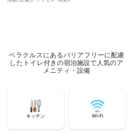
いい、素敵な装飾
（シングルソファ）までご宿泊いただけ
サービスパティオ
ます。バスルーム、キッチン、ソファ、
したプライベート
テーブルが備わっています。 パーティー
利点を提供します。 私たちは、あな
の場ではありません。他のテナントを休
とって価値のある
息させ、尊重するために計画されていま
メニティを提供しています
す。そのため、午後10時30分以降は音楽
書 - 24時間体制
やその他の騒音を控えるようお願いして
たキッチン。
います。 チェックインは午後3時 チェッ
クアウトは午前10時です。 8歳以上のお
ベラクルスにあるバリアフリーに配慮
子様 ペット禁止
したトイレ付きの宿泊施設で人気のア
メニティ・設備
キッチン
Wi-Fi