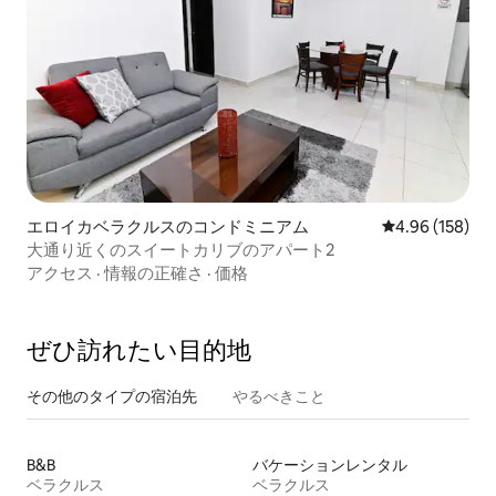
エロイカベラクルスのコンドミニアム
レビュー158件
4.96 (158)
大通り近くのスイートカリブのアパート2
アクセス
·
情報の正確さ
·
価格
ぜひ訪⁠れ⁠た⁠い目⁠的⁠地
その他のタ⁠イ⁠プ⁠の宿⁠泊⁠先
やるべきこと
B&B
バケーションレンタル
ベラクルス
ベラクルス