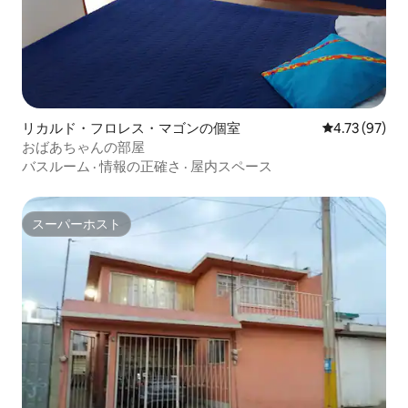
リカルド・フロレス・マゴンの個室
レビュー97件
4.73 (97)
おばあちゃんの部屋
バスルーム
·
情報の正確さ
·
屋内スペース
スーパーホスト
スーパーホスト