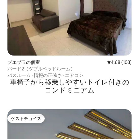
プエブラの個室
レビュー103件
4.68 (103)
バード2（ダブルベッドルーム）
バスルーム
·
情報の正確さ
·
エアコン
車椅子から移乗しやすいトイレ付きの
コンドミニアム
ゲストチョイス
ゲストチョイス