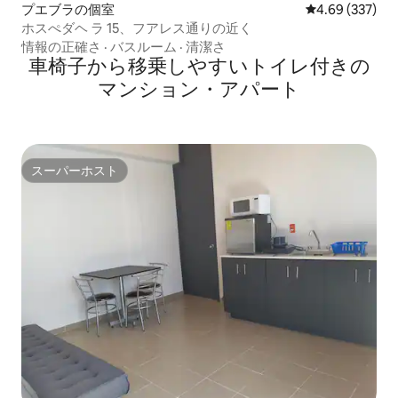
プエブラの個室
レビュー337件
4.69 (337)
ホスぺダヘ ラ 15、フアレス通りの近く
情報の正確さ
·
バスルーム
·
清潔さ
車椅子から移乗しやすいトイレ付きの
マンション・アパート
スーパーホスト
スーパーホスト