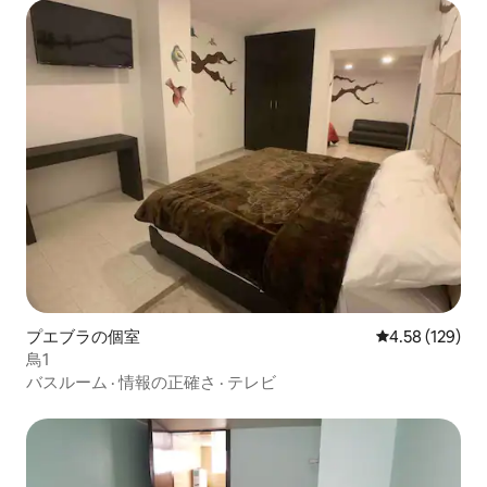
プエブラの個室
レビュー129件
4.58 (129)
鳥1
バスルーム
·
情報の正確さ
·
テレビ