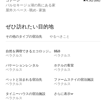
コテージ
レビュー66件
4.92 (66)
バルセキージョ湖の島にある家
屋外スペース
·
眺め
·
家族
ぜひ訪⁠れ⁠た⁠い目⁠的⁠地
その他のタ⁠イ⁠プ⁠の宿⁠泊⁠先
やるべきこと
自然を満喫できるエコロッジの宿泊施設
B&B
ベラクルス
ベラクルス
バケーションレンタル
ホテルの客室
ベラクルス
ベラクルス
ペットと泊まれる宿泊先
ファームステイの宿泊施設
ベラクルス
ベラクルス
タイニーハウスの宿泊施設
さらに表示
ベラクルス