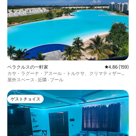
ベラクルスの一軒家
レビュー159件
4.86 (159)
カサ・ラグーナ・アスール・トルケサ、クリマティザー
ダ。
屋外スペース
·
近隣
·
プール
ゲストチョイス
ゲストチョイス