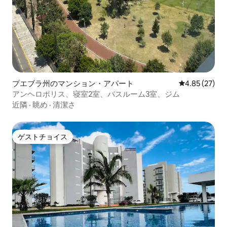
プエブラ州のマンション・アパート
レビュー27件
4.85 (27)
アンヘロポリス、寝室2室、バスルーム3室、ジム
近隣
·
眺め
·
清潔さ
ゲストチョイス
ゲストチョイス