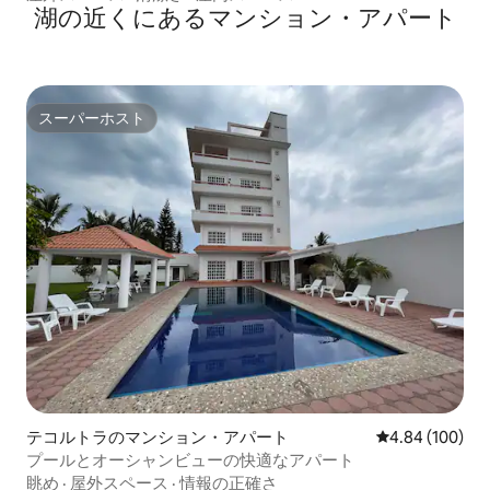
湖の近くにあるマンション・アパート
スーパーホスト
スーパーホスト
テコルトラのマンション・アパート
レビュー100件
4.84 (100)
プールとオーシャンビューの快適なアパート
眺め
·
屋外スペース
·
情報の正確さ