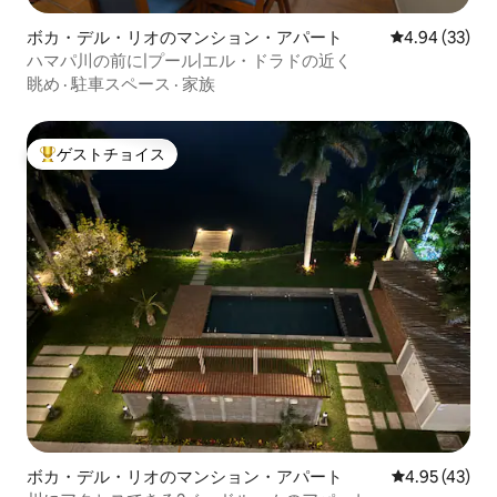
ボカ・デル・リオのマンション・アパート
レビュー33件
4.94 (33)
ハマパ川の前に|プール|エル・ドラドの近く
眺め
·
駐車スペース
·
家族
ゲストチョイス
大好評のゲストチョイスです。
ボカ・デル・リオのマンション・アパート
レビュー43件
4.95 (43)