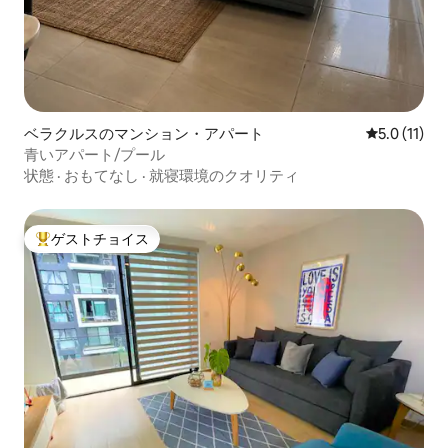
ベラクルスのマンション・アパート
レビュー11
5.0 (11)
青いアパート/プール
状態
·
おもてなし
·
就寝環境のクオリティ
ゲストチョイス
大好評のゲストチョイスです。