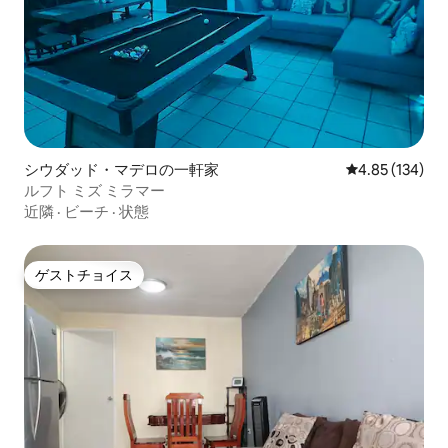
シウダッド・マデロの一軒家
レビュー134件
4.85 (134)
ルフト ミズ ミラマー
近隣
·
ビーチ
·
状態
ゲストチョイス
ゲストチョイス