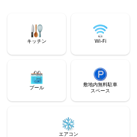
たキッチン、パティオ、2台分の無料駐車
ウンドシステム **中庭 **プールとパラパ
場があります。2つのアクセスフィルター
へのアクセス。 *
で完全に安全です。 📍 空港から5分、マ
アクセス ** 1台
レコンから20分。 今すぐ予約して、楽園
は24時間年中無休
を体験しましょう！🏖️
キッチン
Wi-Fi
敷地内無料駐⁠車
プール
ス⁠ペ⁠ー⁠ス
エアコン