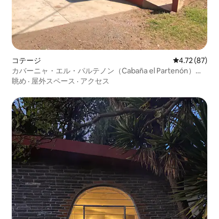
コテージ
レビュー87件
4.72 (87)
カバーニャ・エル・パルテノン（Cabaña el Partenón）！
サカトラン（Zacatlán）、プエブラ（Puebla）
眺め
·
屋外スペース
·
アクセス