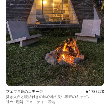
プエブラ州のコテージ
レビュー221件
4.78 (221)
焚き火台と暖炉付きの居心地の良い湖畔のキャビン
眺め
·
近隣
·
アメニティ・設備