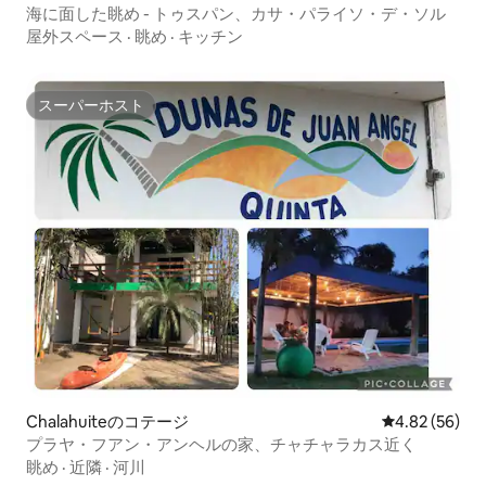
海に面した眺め - トゥスパン、カサ・パライソ・デ・ソル
屋外スペース
·
眺め
·
キッチン
スーパーホスト
スーパーホスト
Chalahuiteのコテージ
レビュー56件
4.82 (56)
プラヤ・フアン・アンヘルの家、チャチャラカス近く
眺め
·
近隣
·
河川