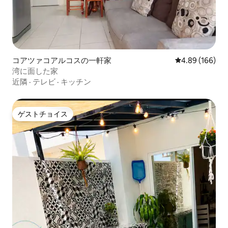
コアツァコアルコスの一軒家
レビュー166件
4.89 (166)
湾に面した家
近隣
·
テレビ
·
キッチン
ゲストチョイス
ゲストチョイス