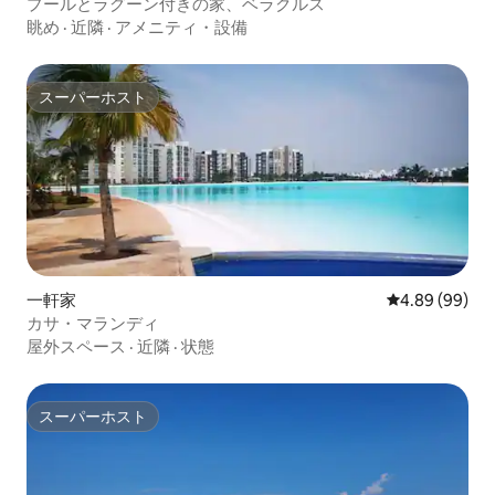
プールとラグーン付きの家、ベラクルス
眺め
·
近隣
·
アメニティ・設備
スーパーホスト
スーパーホスト
一軒家
レビュー99件
4.89 (99)
カサ・マランディ
屋外スペース
·
近隣
·
状態
スーパーホスト
スーパーホスト