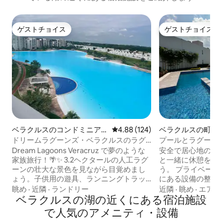
ゲストチョイス
ゲストチョイス
ゲストチョイス
ゲストチョイス
ベラクルスのコンドミニア
レビュー124件、5つ星中4.88
4.88 (124)
ベラクルスの町家
ム
ドリームラグーンズ・ベラクルスのラグ
プールとラグーン
ーンビューアパートメント
「Victoria」ハウ
Dream Lagoons Veracruz で夢のような
安全で居心地の良
家族旅行！🌴✨ 3.2ヘクタールの人工ラグ
と一緒に休憩を取
ーンの壮大な景色を見ながら目覚めまし
う。 プライベートエリア（クラスター）
ょう。子供用の遊具、ランニングトラッ
にある設備の整った家：
ク、カヤックやペダルボートのレンタル
アコン付きの寝室3部屋 **3バスル
眺め
·
近隣
·
ランドリー
近隣
·
眺め
·
エアコ
をお楽しみください。 理想的なアパート
ベラクルスの湖の近くにある宿泊施設
調理器具・調理器具
メントには、Wi-Fi、ケーブルテレビ付き
エアコン付きのリ
で人気のアメニティ・設備
スマートテレビ、エアコン、設備の整っ
ーム ** Wi-Fi **S