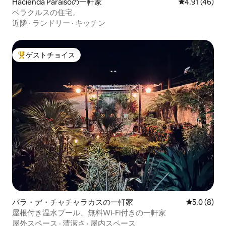
Hacienda Paraísoの一軒家
レビュー46件
4.91 (46)
ベラクルスの住宅。
近隣
·
ランドリー
·
キッチン
ゲストチョイス
大好評のゲストチョイスです。
バラ・デ・チャチャラカスの一軒家
レビュー8
5.0 (8)
屋根付き温水プール、無料Wi-Fi付きの一軒家
屋外スペース
·
清潔さ
·
屋内スペース