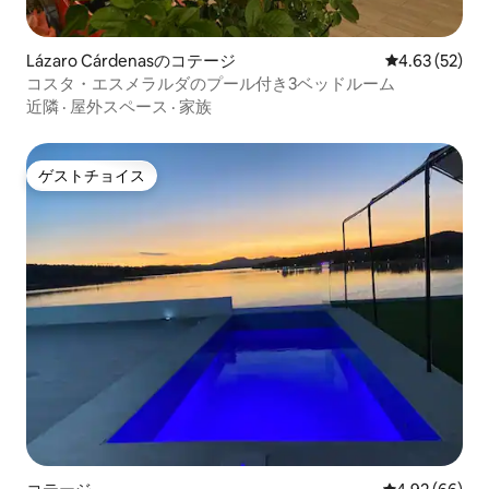
Lázaro Cárdenasのコテージ
レビュー52件
4.63 (52)
コスタ・エスメラルダのプール付き3ベッドルーム
近隣
·
屋外スペース
·
家族
ゲストチョイス
ゲストチョイス