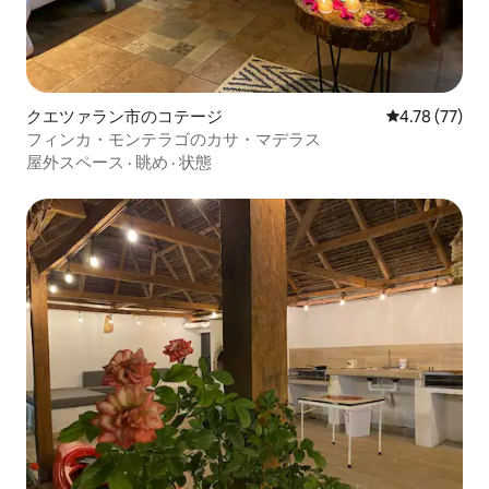
クエツァラン市のコテージ
レビュー77件
4.78 (77)
フィンカ・モンテラゴのカサ・マデラス
屋外スペース
·
眺め
·
状態