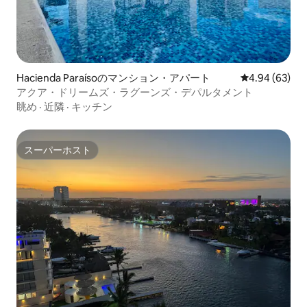
Hacienda Paraísoのマンション・アパート
レビュー63件
4.94 (63)
アクア・ドリームズ・ラグーンズ・デパルタメント
眺め
·
近隣
·
キッチン
スーパーホスト
スーパーホスト