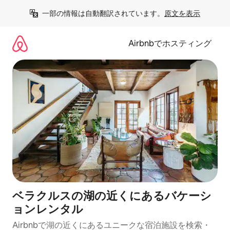
コ
一部の情報は自動翻訳されています。
原文を表示
ン
テ
ン
Airbnbでホスティング
ツ
に
ス
キ
ッ
プ
ベラクルスの湖の近くにあるバケーシ
ョンレンタル
Airbnbで湖の近くにあるユニークな宿泊施設を検索・