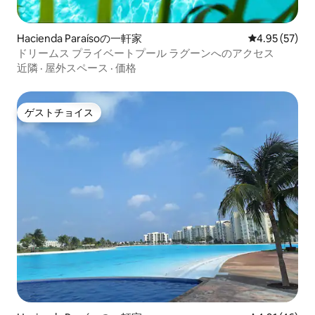
Hacienda Paraísoの一軒家
レビュー57件
4.95 (57)
ドリームス プライベートプール ラグーンへのアクセス
近隣
·
屋外スペース
·
価格
ゲストチョイス
ゲストチョイス