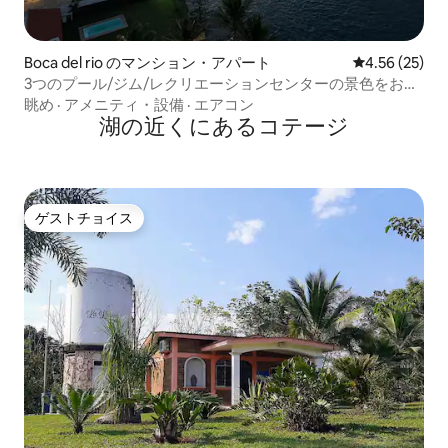
Boca del rio のマンション・アパート
レビュー25件
4.56 (25)
3つのプール/ジム/レクリエーションセンターの景色をお楽
しみください
眺め
·
アメニティ・設備
·
エアコン
湖の近くにあるコテージ
ゲストチョイス
ゲストチョイス