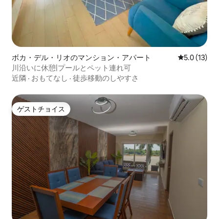
ボカ・デル・リオのマンション・アパート
レビュー13
5.0 (13)
川沿いに休憩|プールとペット連れ可
近隣
·
おもてなし
·
徒歩移動のしやすさ
ゲストチョイス
ゲストチョイス