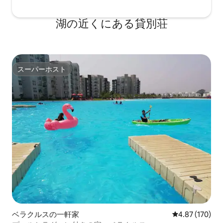
湖の近くにある貸別荘
スーパーホスト
スーパーホスト
ベラクルスの一軒家
レビュー170件
4.87 (170)