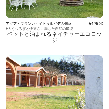
アグア・ブランカ・イトゥルビデの個室
レビュー4件
4.75 (4)
H3 くつろぎと快適さに満ちた自然の環境。
ペットと泊まれるネイチャーエコロッ
ジ