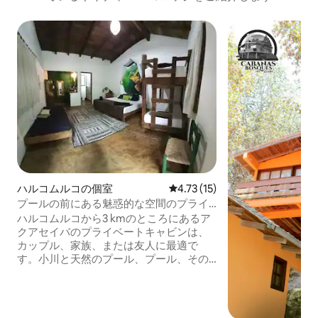
ハルコムルコの個室
レビュー15件、5つ星中4.73
4.73 (15)
プールの前にある魅惑的な空間のプライ
ベートキャビン
ハルコムルコから3 kmのところにあるア
クアセイバのプライベートキャビンは、
カップル、家族、または友人に最適で
す。小川と天然のプール、プール、その
他の共用エリアにハンモックがある2ヘク
タールの敷地内で快適にお過ごしいただ
けます！追加のベッド、食べ物、ラフテ
ィング、キャニオニング、テマスカル、