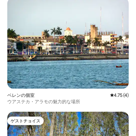
ベレンの個室
レビュー4件
4.75 (4)
ウアステカ・アラモの魅力的な場所
ゲストチョイス
ゲストチョイス