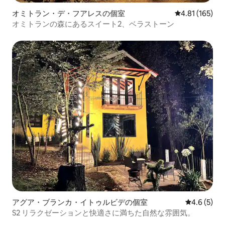
オミトラン・デ・フアレスの個室
レビュー165件
4.81 (165)
オミトランの森にあるスイート2、ベラストーン
アグア・ブランカ・イトゥルビデの個室
レビュー5
4.6 (5)
S2 リラクゼーションと快適さに満ちた自然な雰囲気。