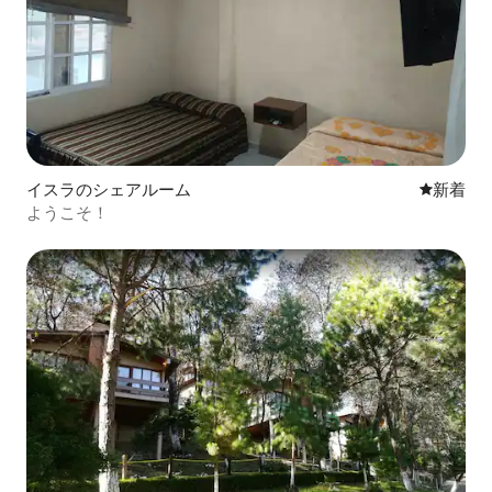
イスラのシェアルーム
新しい宿
新着
ようこそ！