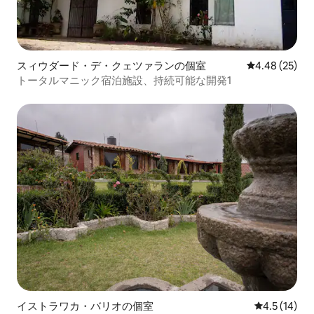
スィウダード・デ・クェツァランの個室
レビュー25件
4.48 (25)
トータルマニック宿泊施設、持続可能な開発1
イストラワカ・バリオの個室
レビュー14
4.5 (14)