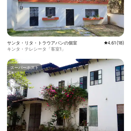
サンタ・リタ・トラウアパンの個室
レビュー18件
4.61 (18)
キンタ・テレシータ「客室1」
スーパーホスト
スーパーホスト