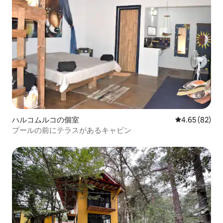
ハルコムルコの個室
レビュー82件
4.65 (82)
プールの前にテラスがあるキャビン