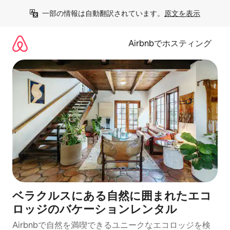
コ
一部の情報は自動翻訳されています。
原文を表示
ン
テ
ン
Airbnbでホスティング
ツ
に
ス
キ
ッ
プ
ベラクルスにある自然に囲まれたエコ
ロッジのバケーションレンタル
Airbnbで自然を満喫できるユニークなエコロッジを検