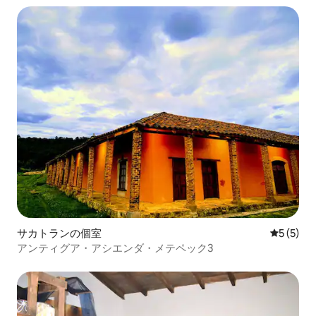
サカトランの個室
レビュー
5 (5)
アンティグア・アシエンダ・メテペック3