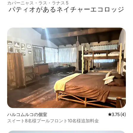
カバーニャス・ラス・ラナス 5
パティオがあるネイチャーエコロッジ
ハルコムルコの個室
レビュー4件
3.75 (4)
スイート8名様プールフロント10名様追加料金