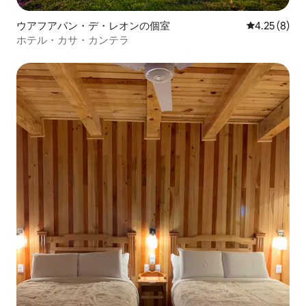
ウアフアパン・デ・レオンの個室
レビュー8件
4.25 (8)
ホテル・カサ・カンテラ