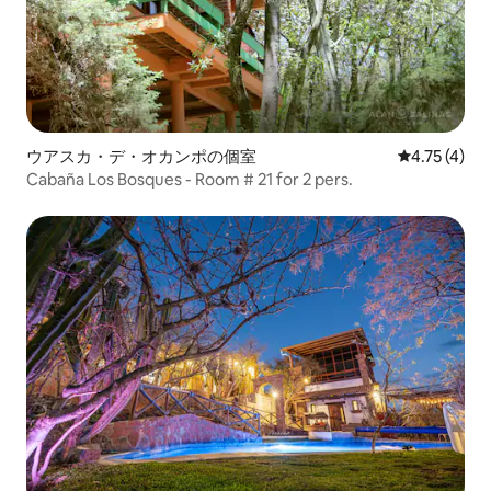
ウアスカ・デ・オカンポの個室
レビュー4件
4.75 (4)
Cabaña Los Bosques - Room # 21 for 2 pers.