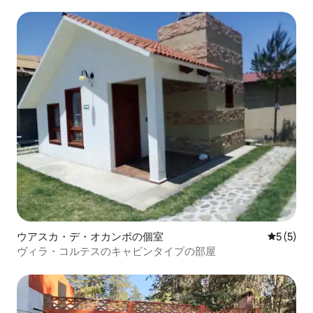
ウアスカ・デ・オカンポの個室
レビュー
5 (5)
ヴィラ・コルテスのキャビンタイプの部屋