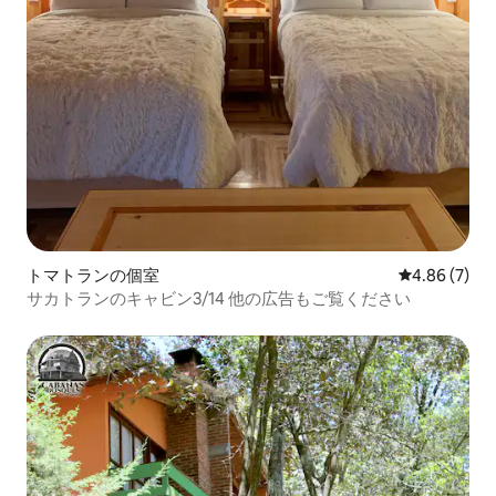
トマトランの個室
レビュー7件
4.86 (7)
サカトランのキャビン3/14 他の広告もご覧ください