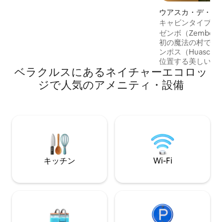
リラックスマッサージ、ラぺリング、キ
ウアスカ・デ・オ
ャンプファイヤー、クライミング、ハイ
室
キャビンタイプの客
キングなどのスポーツやレクリエーショ
アクセス
ゼンボ（Zembo
ン活動などの追加サービスを提供してい
初の魔法の村であ
ます。ご予約の際にこれらのサービスに
ンポス（Huasca 
ついてお尋ねください。この魔法の場所
位置する美しい自
から出たくないでしょう。
ベラクルスにあるネイチャーエコロッ
は、野外活動をし
れたマスを食べること
ジで人気のアメニティ・設備
用のシンプルなキャビン。 
ベッド、シングル
暖炉、バスルーム
バーベキューエリ
レセプションでは
ります。
キッチン
Wi-Fi