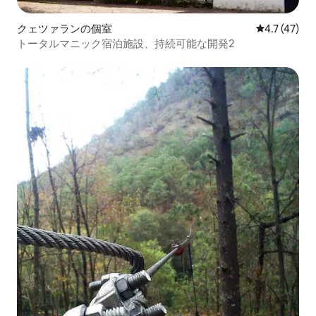
クェツァランの個室
レビュー47
4.7 (47)
トータルマニック宿泊施設、持続可能な開発2