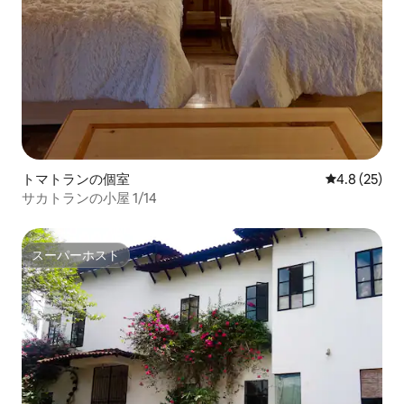
トマトランの個室
レビュー25
4.8 (25)
サカトランの小屋 1/14
スーパーホスト
スーパーホスト