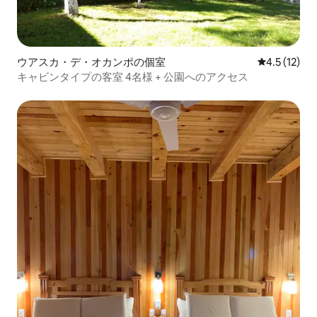
ウアスカ・デ・オカンポの個室
レビュー12
4.5 (12)
キャビンタイプの客室 4名様 + 公園へのアクセス