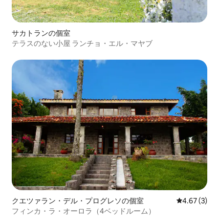
サカトランの個室
テラスのない小屋 ランチョ・エル・マヤブ
クエツァラン・デル・プログレソの個室
レビュー3件
4.67 (3)
フィンカ・ラ・オーロラ（4ベッドルーム）