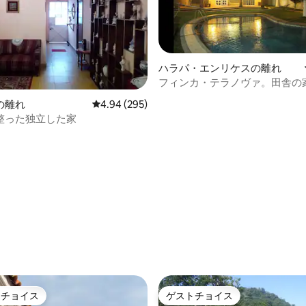
ハラパ・エンリケスの離れ
フィンカ・テラノヴァ。田舎の
つ星中5つ星の平均評価
の離れ
レビュー295件、5つ星中4.94つ星の平均評価
4.94 (295)
整った独立した家
トチョイス
ゲストチョイス
ゲストチョイスです。
ゲストチョイス