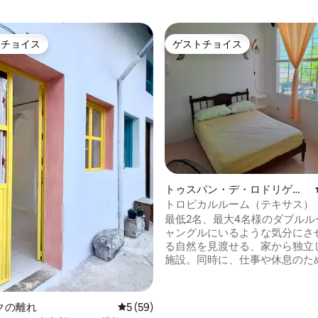
トチョイス
ゲストチョイス
ゲストチョイスです。
ゲストチョイス
4.82つ星の平均評価
トゥスパン・デ・ロドリゲ
ス・カノの離れ
トロピカルルーム（テキサス）
最低2名、最大4名様のダブルル
ャングルにいるような気分にさ
る自然を見渡せる、家から独立
施設。同時に、仕事や休息のた
地の良いプライバシーも確保さ
す。 メインのお部屋は約3×4
ダブルベッドとデスクスペース
クの離れ
レビュー59件、5つ星中5つ星の平均評価
5 (59)
す。もう一つのダブルベッドが