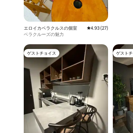
エロイカベラクルスの個室
レビュー27件、5つ星中
4.93 (27)
ベラクルーズの魅力
ゲストチョイス
ゲストチ
ゲストチョイス
ゲストチ