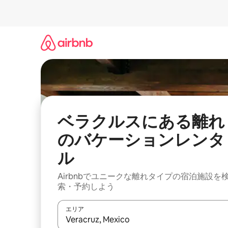
コ
ン
テ
ン
ツ
に
ス
キ
ッ
プ
ベラクルスにある離れ
のバケーションレンタ
ル
Airbnbでユニークな離れタイプの宿泊施設を
索・予約しよう
エリア
検索結果が表示されたら、上下の矢印キーを使っ