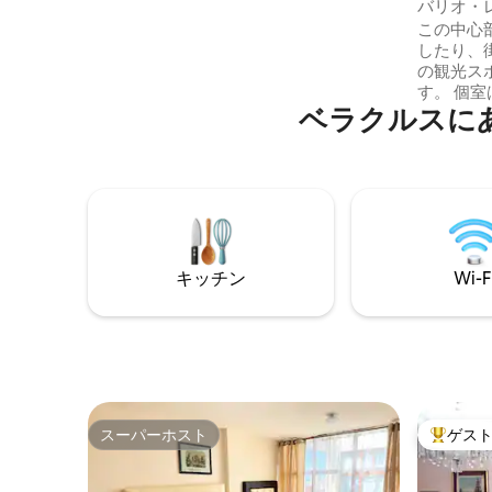
バリオ・
験をしてください。
ート
この中心
したり、
の観光ス
す。 個室は私たちの家に隣接しているた
ベラクルスに
め、プラ
的な雰囲気も楽
メートル
ン、バス
でこの地
している旅
を発行し
キッチン
Wi-F
スーパーホスト
ゲス
スーパーホスト
大好評の