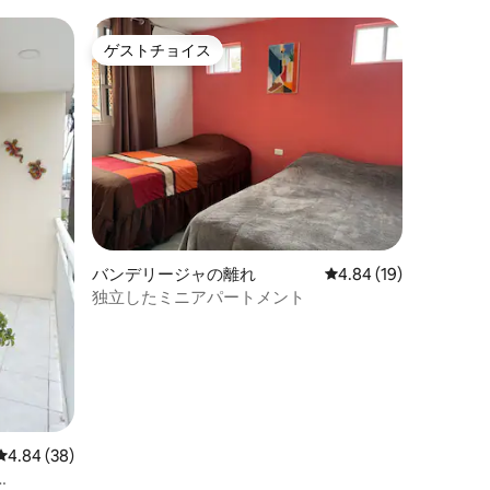
ゲストチョイス
ゲストチョイス
バンデリージャの離れ
レビュー19件、5つ星
4.84 (19)
独立したミニアパートメント
レビュー38件、5つ星中4.84つ星の平均評価
4.84 (38)