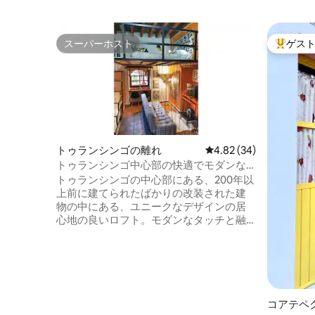
スーパーホスト
ゲス
スーパーホスト
大好評の
トゥランシンゴの離れ
レビュー34件、5つ星中
4.82 (34)
トゥランシンゴ中心部の快適でモダンな
ロフト
トゥランシンゴの中心部にある、200年以
上前に建てられたばかりの改装された建
物の中にある、ユニークなデザインの居
心地の良いロフト。モダンなタッチと融
合した、その本質と個性を維持した魔法
の空間。完全に家具が備えられ、果樹
園、テラス、そしてこの静かでリラック
スした歴史的な場所を楽しむためのスペ
ースがあります。休暇、仕事、在宅勤務
に最適です。一人でも、カップルでも。
コアテペ
比類のない写真を撮り、忘れられない経