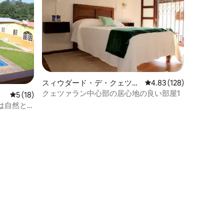
スィウダード・デ・クェツァ
レビュー128件、5つ星
4.83 (128)
ランの個室
クェツァラン中心部の居心地の良い部屋1
レビュー18件、5つ星中5つ星の平均評価
5 (18)
は自然と