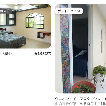
ホスト
ゲストチョイス
ホスト
ゲストチョイス
カの離れ
レビュー27件、5つ星中4.93つ星の平均評価
4.93 (27)
ウニオン・イ・プログレソの
離れ
山の景色が楽しめるロフト「Mi