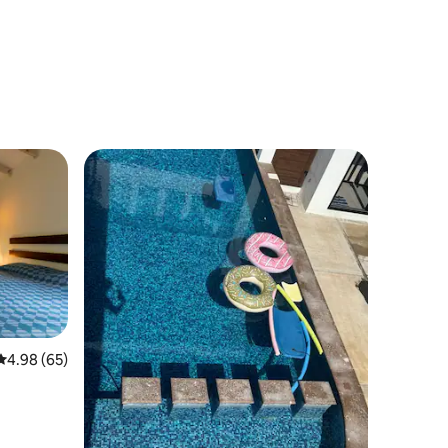
レビュー65件、5つ星中4.98つ星の平均評価
4.98 (65)