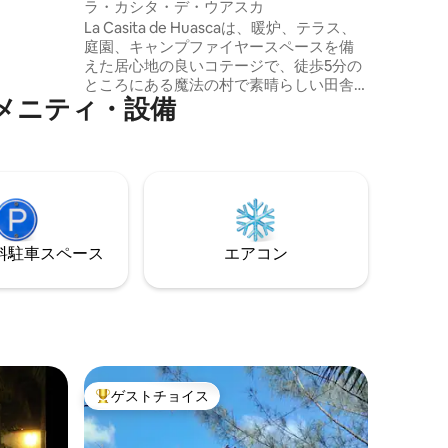
れ
ラ・カシタ・デ・ウアスカ
で、個人用の
La Casita de Huascaは、暖炉、テラス、
庭園、キャンプファイヤースペースを備
えた居心地の良いコテージで、徒歩5分の
ところにある魔法の村で素晴らしい田舎
メニティ・設備
体験をすることができます。 10 km足らず
の距離には、バサルティック・プリス
ム、サン・ミゲルのハシエンダ、サン
タ・マリア・レグラ、エル・ゼンボ、ペ
ーニャ・デル・エアがあります。
⁠車ス⁠ペ⁠ー⁠ス
エアコン
ゲストチョイス
大好評のゲストチョイスです。