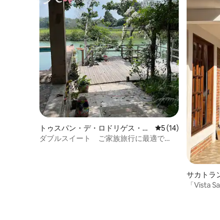
トゥスパン・デ・ロドリゲス・カ
レビュー14件、5
5 (14)
ノの離れ
ダブルスイート ご家族旅行に最適で
す。
サカトラ
「Vista 