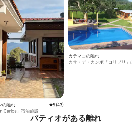
カテマコの離れ
カサ・デ・カンポ「コリブリ」
共存しています。
つ星中5つ星の平均評価
ンの離れ
レビュー43件、5つ星中5つ星の平均評価
5 (43)
San Carlos」宿泊施設
パティオがある離れ