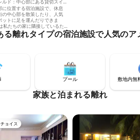
レルド：中心部にある貸切スイ
一つの部屋は、約2.5m x 3m
部に位置する宿泊施設で、休息
フルバスルームもあります。
街の中心部を散策したり、人気
ポットに足を運んだりできま
ある離れタイプの宿泊施設で人気のア
イバシーを確保しながら、家庭
しめます。 お部屋から数
の場所に公園、市場、レストラ
停があります。 さまざまな理由
域を訪れ、休息できる場所を探
行者をお迎えします。 *請求書
ます。
i
プール
敷地内無料駐
家族と泊まれる離れ
トチョイス
ゲストチョイスです。