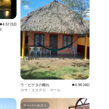
レビュー53件、5つ星中4.57つ星の平均評価
4.57 (53)
家
ラ・ビゲタの離れ
レビュー46件、5つ星
4.96 (46)
カサ・エステロ・マール
スーパーホスト
スーパーホスト