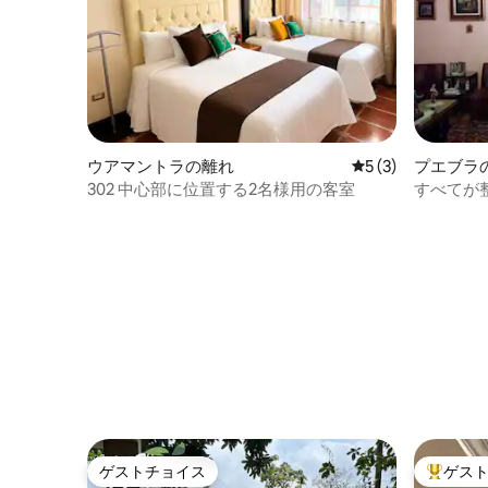
ウアマントラの離れ
レビュー3件、5
5 (3)
プエブラ
302 中心部に位置する2名様用の客室
すべてが
ゲストチョイス
ゲス
ゲストチョイス
大好評の