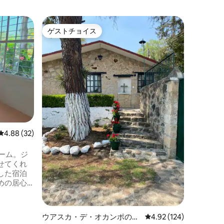
カテマコ
ゲストチョイス
ゲスト
ゲストチョイス
ゲスト
トトニカ
街の喧騒
で、一人
きます。
周囲の美
すること
鳥のさえ
入りの本
レビュー32件、5つ星中4.88つ星の平均評価
4.88 (32)
ーム。ジ
せてくれ
した宿泊
めの居心
れていま
メートルで、
がありま
ウアスカ・デ・オカンポの離
レビュー124件、5つ星
4.92 (124)
あるもう