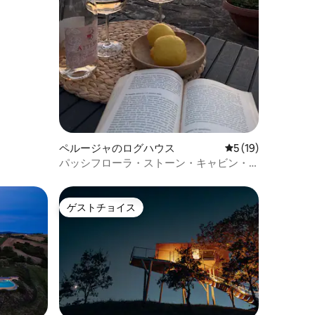
ペルージャのログハウス
レビュー19件、5
5 (19)
パッシフローラ・ストーン・キャビン・
暖炉・ウンブリアの眺望
ゲストチョイス
ゲストチョイス