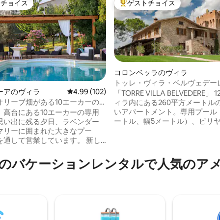
トチョイス
ゲストチョイス
ゲストチョイスです。
大好評のゲストチョイスです。
コロンベッラのヴィラ
トッレ・ヴィラ・ベルヴェデーレ
ーアのヴィラ
レビュー102件、5つ星中4.99つ星の平均評価
4.99 (102)
付きの豪華でリラックスした空
「TORRE VILLA BELVEDERE」
オリーブ畑がある10エーカーの
ィラ内にある260平方メートル
つ星中5つ星の平均評価
いアパートメント。専用プール（
、高台にある10エーカーの専用
ートル、幅5メートル）、ビリ
思い出に残る夕日、ラベンダー
ーツ、広い庭、80平方メートル
マリーに囲まれた大きなプー
チ、バーベキュー、ジム、塔内
を通して営業しています。 新し
クスエリアを備えています。敷
Starlinkインターネット。 と
利な専用駐車場があります。ペ
イベートで静かな2階建て、4ベ
のバケーションレンタルで人気のア
から12キロ、高速道路から4キ
ム、4バスルーム、ジャグジーバ
な位置にあり、最大8人のゲス
55インチスマートテレビ、設備
収容できます。専用バスルーム
キッチン、アルフレスコダイニ
ビ、セーフティボックスを備え
ポーチ＆パーゴラ、ウェーバー
ブルルーム
ュー、ピザオーブン、オリーブ
ィ、ア