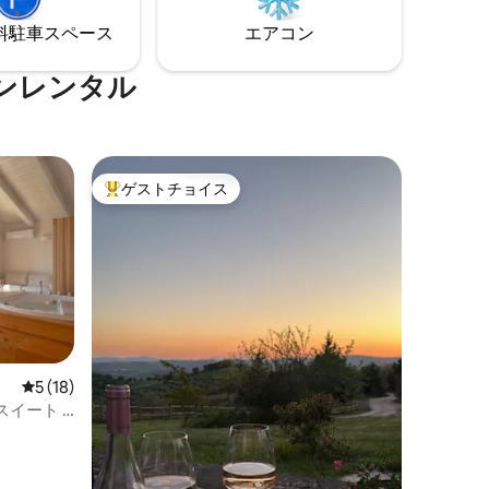
を求める方に最適な隠れ家です。
⁠車ス⁠ペ⁠ー⁠ス
エアコン
ンレンタル
ゲストチョイス
大好評のゲストチョイスです。
レビュー18件、5つ星中5つ星の平均評価
5 (18)
イート -