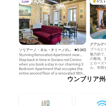
Luxe
ゲス
Luxe
大好評の
グアルデ
プールと
ソリアーノ・ネル・チミーノのコ
レビュー40件、5
5 (40)
豪邸！
魅力的で
ンドミニアム
Stunning Renovated Apartment near
の敷地、
Castello Orsini
Step back in time in Soriano nel Cimino
とローズ
when you book a stay in our charming 3
ル、年間
Bedroom Apartment that occupies the
いエアコン、
entire second floor of a renovated 18th
てもプラ
ウンブリア州
Century building! Pack your bags and
ッドルー
enjoy a relaxing stay in this historical
スタブ、
town, located among the Cimini
の整った
Mountains in central Italy, providing
ング用の
access to many major attractions and
バーベキ
cities!
畑、暖炉。 オルヴィエート、トデ