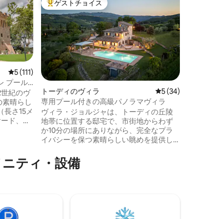
ゲストチョイス
ゲス
大好評のゲストチョイスです。
大好評
「Al B
観光用賃
12世紀
アッシジ
ンブラ、
ルディ、
ルージャ
付きの広
レビュー111件、5つ星中5つ星の平均評価
5 (111)
ています
 プール
自然愛好
トーディのヴィラ
レビュー34件、5
5 (34)
間
 12世紀のヴ
様）、「
専用プール付きの高級パノラマヴィラ
の素晴らし
ト）に適
長さ15メ
ヴィラ・ジョルジャは、トーディの丘陵
しい...
ヤード、ダ
地帯に位置する邸宅で、市街地からわず
生可能エ
のポー
か10分の場所にありながら、完全なプラ
のリラッ
イバシーを保つ素晴らしい眺めを提供し
地内に便
ます。ヴィラには、専用バスルーム付き
ルージャ
の2部屋を含む4部屋の寝室があり、7名様
メニティ・設備
ロの戦略的
＋1名様までご宿泊いただけます。洗練さ
トを快適に
れながらも伝統的な内装、暖炉のあるサ
、テレ
ロン、設備の整ったキッチンは、プール
た3つのダ
とリラクゼーションエリアを備えた庭園
に面しています。必要なすべての設備を
備えたリラクゼーションとプライバシー