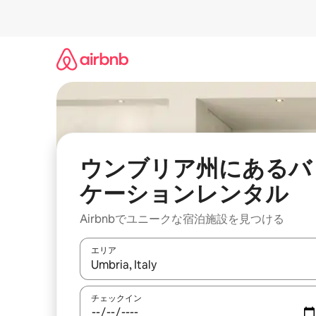
コ
ン
テ
ン
ツ
に
ス
キ
ッ
プ
ウンブリア州にあるバ
ケーションレンタル
Airbnbでユニークな宿泊施設を見つける
エリア
検索結果が表示されたら、上下の矢印キーを使っ
チェックイン