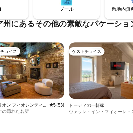
で20分。ローマ/フィレンツェ行
で車で10分、町のお店まで車で5
i
プール
敷地内無料駐
内/プールの管理人
ア州にあるその他の素敵なバケーショ
トチョイス
ゲストチョイス
ゲストチョイスです。
ゲストチョイス
つ星中5つ星の平均評価
リオン フィオレンティ
レビュー53件、5つ星中5つ星の平均評価
5 (53)
トーディの一軒家
軒家
ナの隠れた名所
ヴァッレ・イン・フィオーレ・ス
プライベートスパ - ItalyWeGo