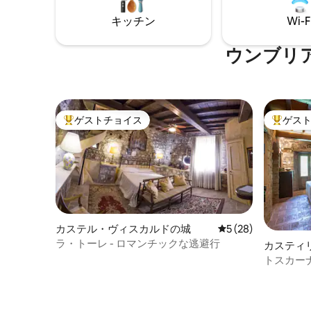
メリアま
きの駅ま
キッチン
Wi-F
分。敷地
ウンブリ
ゲストチョイス
ゲス
大好評のゲストチョイスです。
大好評の
カステル・ヴィスカルドの城
レビュー28件、5
5 (28)
ラ・トーレ - ロマンチックな逃避行
カスティ
ーノの一
トスカー