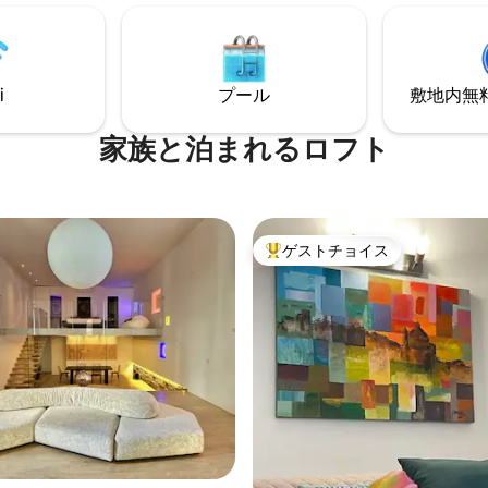
ら1時間です。 すぐ外には、サ
本物性、高い「快適さ」。 セ
ェナーレ、ポルタ・マッジョー
ラ。古いアーチ型の納屋は60平
ラマの道などのランドマークが
ルのワンルームマンションに変
晴らしい景色を楽しむことがで
。 最大限の本格的な雰囲気...
i
プール
敷地内無料駐
快適さ。
家族と泊まれるロフト
ゲストチョイス
大好評のゲストチョイスです。
4.93つ星の平均評価