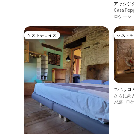
アッシジ
Casa Pe
ト
ロケーシ
ゲストチョイス
ゲストチ
ゲストチョイス
ゲストチ
スペッロ
さらに高
家族
·
ロ