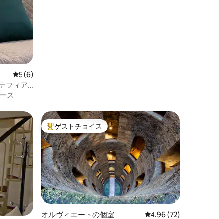
レビュー6件、5つ星中5つ星の平均評価
5 (6)
テフィア
ース
ゲストチョイス
大好評のゲストチョイスです。
オルヴィエートの個室
レビュー72件、5つ星
4.96 (72)