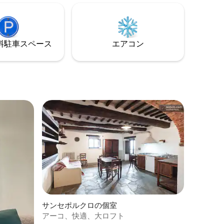
ン・ジョヴ
にバスルームが備えられ、美しい内装が
レ、パノ
施されています。
ある、素
きます。
⁠車ス⁠ペ⁠ー⁠ス
エアコン
サンセポルクロの個室
アーコ、快適、大ロフト