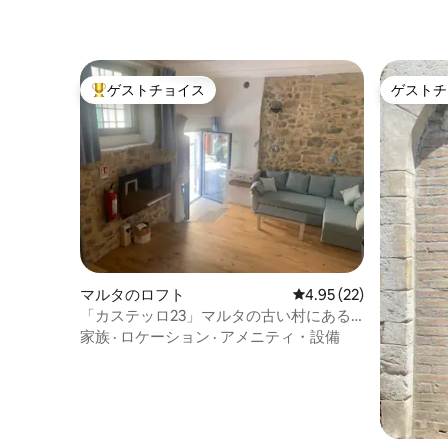
ゲストチョイス
ゲストチ
大好評のゲストチョイスです。
ゲストチ
マルタのロフト
レビュー22件、5つ星中
4.95 (22)
「カステッロ23」マルタの古い村にある
ロフト
家族
·
ロケーション
·
アメニティ・設備