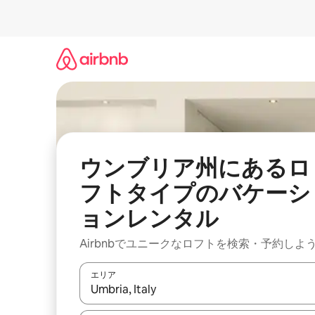
コ
ン
テ
ン
ツ
に
ス
キ
ッ
プ
ウンブリア州にあるロ
フトタイプのバケーシ
ョンレンタル
Airbnbでユニークなロフトを検索・予約しよ
エリア
検索結果が表示されたら、上下の矢印キーを使っ