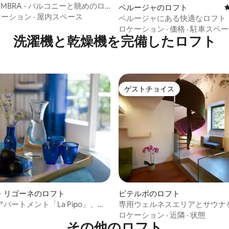
 UMBRA - バルコニーと眺めのロ
ペルージャのロフト
ケーション
·
屋内スペース
ペルージャにある快適なロフト
ロケーション
·
価格
·
駐車スペー
洗濯機と乾燥機を完備したロフト
ゲストチョイス
ゲストチョイス
4.94つ星の平均評価
・リゴーネのロフト
ビテルボのロフト
パートメント「La Pipo」、ロ
専用ウェルネスエリアとサウナ
豪華なロフト
ロケーション
·
近隣
·
状態
その他のロフト