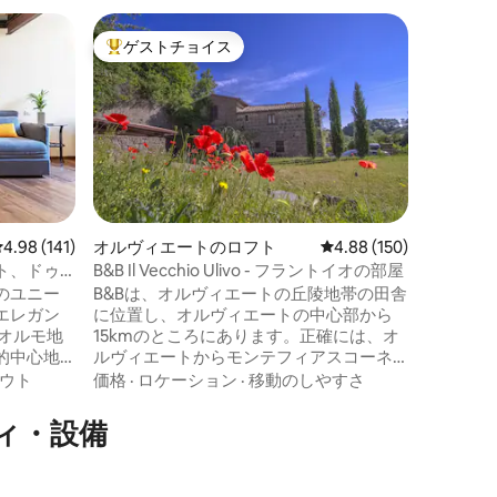
オルヴィ
ゲストチョイス
ゲス
大好評のゲストチョイスです。
大好評
オルヴィ
パラッツォ
この広々
は、オル
にあり、
で、すべ
歩圏内で
家族
·
ロ
トは、最
ルやお子
しく修復
レビュー141件、5つ星中4.98つ星の平均評価
4.98 (141)
オルヴィエートのロフト
レビュー150件、5つ星
4.88 (150)
るこのア
ト、ドゥ
B&B Il Vecchio Ulivo - フラントイオの部屋
家具、そ
のユニー
B&Bは、オルヴィエートの丘陵地帯の田舎
コットの
エレガン
に位置し、オルヴィエートの中心部から
ルが特徴
オルモ地
15kmのところにあります。正確には、オ
的中心地
ルヴィエートからモンテフィアスコーネ
ポッツォ・
へと続くウンブロ・カゼルティーネ州道 -
ウト
価格
·
ロケーション
·
移動のしやすさ
ニキュラ
ビアージョ地区 - にあります。典型的なト
セスでき
ゥファの農家で、16世紀に建てられまし
ィ・設備
エトまで
た。周囲を囲む丘から採石された石でで
。 フィレ
きています。2009年に全面改装されたこ
、ローマか
のB&Bには、3室の客室があり、それぞれ