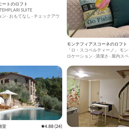
エートのロフト
TEMPLARI SUITE
ョン
·
おもてなし
·
チェックアウ
モンテフィアスコーネのロフト
「ロ・スコペルティーノ」 モン
スコーネ モンテフィアスコーネ
ロケーション
·
清潔さ
·
屋内スペ
星中5つ星の平均評価
個室
レビュー24件、5つ星中4.88つ星の平均評価
4.88 (24)