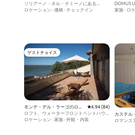
フト
ソリアーノ・ネル・チミーノにある
DOMUS
「ラ・バルケッタ・ディ・カルタ」ロフ
フト
ロケーション
·
価格
·
チェックイン
家族
·
ロ
ト
ゲストチョイス
ゲストチョイス
モンテ・デル・ラーゴのロフ
レビュー84件、5つ星中
4.94 (84)
ト
ロフト、ウォーターフロントペントハウ
カステル
ス、モンテデルラゴ
ロケーション
·
家族
·
外観・内装
ロマンスア
ガイア