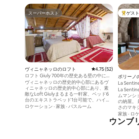
スーパーホスト
ゲス
スーパーホスト
大好評の
ヴィニャネッロのロフト
レビュー52件、5つ星中
4.75 (52)
ロフト Giuly 700年の歴史ある壁の中にあ
ポリーノ
ります
ヴィニャネッロの歴史的中心部にあるヴ
La Sen
ィニャネッロの歴史的中心部にあり、素
かいです
La Sen
敵なLoft Giulyまるまる一軒家、ベッド6
ムマンシ
台のエキストラベッド1台可能で、ハイド
の納屋。 
ロマッサージ付きのバスルーム2室、シャ
ロケーション
·
家族
·
バスルーム
さのマキシウム。 セデ
ワーのラジオ、家の下の駐車場、喜びレ
メートル
家族
·
ロ
ストラン、クラッシャーとワイン生産者
ウンブ
された古
の数分、そしてヴィコ湖、ブラッチャー
的な雰囲気.
ノ、ボルゼナ湖、ペットOK、禁煙です。
Senti
楽しい聖なるパーティーのために休憩す
トに改装