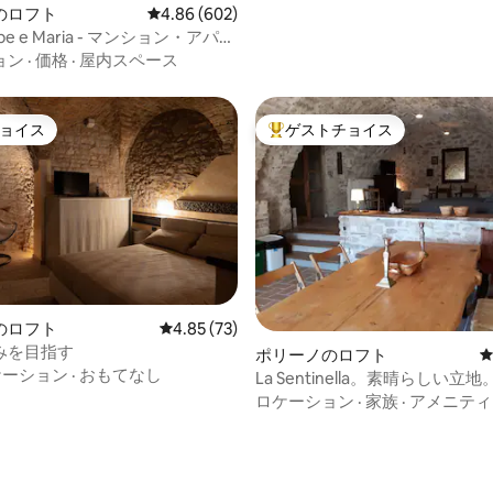
のロフト
レビュー602件、5つ星中4.86つ星の平均評価
4.86 (602)
ppe e Maria - マンション・アパー
ョン
·
価格
·
屋内スペース
ョイス
ゲストチョイス
ョイス
大好評のゲストチョイスです。
のロフト
レビュー73件、5つ星中4.85つ星の平均評価
4.85 (73)
みを目指す
ポリーノのロフト
ケーション
·
おもてなし
La Sentinella。素晴らしい
かいです
ロケーション
·
家族
·
アメニティ