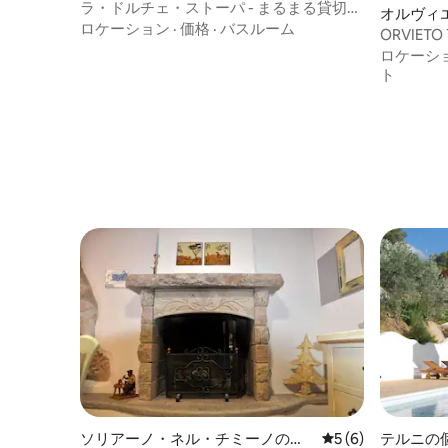
ラ・ドルチェ・ストーパ - まるまる貸切ア
オルヴィ
パートメント/B&B
ロケーション
·
価格
·
バスルーム
ORVIETO 
ロケーシ
ト
ソリアーノ・ネル・チミーノのロ
レビュー6件、5つ
5 (6)
テルニの