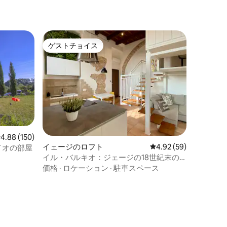
ゲストチョイス
ゲストチョイス
レビュー150件、5つ星中4.88つ星の平均評価
4.88 (150)
イェージのロフト
レビュー59件、5つ星
4.92 (59)
ラントイオの部屋
イル・バルキオ：ジェージの18世紀末の
建物のロフト
価格
·
ロケーション
·
駐車スペース