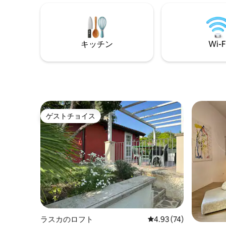
るには、リフトから健康的な食べ物の景
ス。最高の
色に乗ることができます。息をのむよう
ンチネッ
なエンターテイメント3台のスマートテレ
方メート
ビNetflix Wi - Fi無料。シャンプーボー
身しました
ト、コーヒー、ティーブレック
キッチン
Wi-F
最大限の
ゲストチョイス
ゲストチョイス
ラスカのロフト
レビュー74件、5つ星中
4.93 (74)