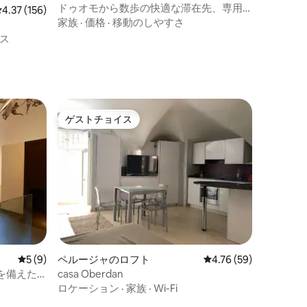
ドゥオモから数歩の快適な滞在先、専用
レビュー156件、5つ星中4.37つ星の平均評価
4.37 (156)
バスルーム
家族
·
価格
·
移動のしやすさ
ス
ゲストチョイス
ゲストチョイス
レビュー9件、5つ星中5つ星の平均評価
5 (9)
ペルージャのロフト
レビュー59件、5つ星
4.76 (59)
を備えた
casa Oberdan
ロケーション
·
家族
·
Wi-Fi