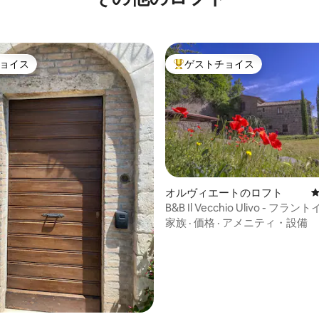
ョイス
ゲストチョイス
ョイス
大好評のゲストチョイスです。
オルヴィエートのロフト
B&B Il Vecchio Ulivo - フ
4.95つ星の平均評価
家族
·
価格
·
アメニティ・設備