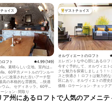
トチョイス
ゲストチョイス
ゲストチョイスです。
大好評のゲストチョイスです。
4.75つ星の平均評価
オルヴィエートのロフト
エレガントな中心部にあるロフ
のロフト
レビュー149件、5つ星中4.99つ星の平均評価
4.99 (149)
オーモから5歩
今すぐ予約して、オルヴィエト
tinella。素晴らしい立地。室内は暖
クな魅力を探索しましょう！✨ 
tinella。60平方メートルのワンルー
スと快適さ！ ロフトは魅力的な
ョンに改装された古いアーチ型
区にあり、オルヴィエトの歴史
最高の本格的な雰囲気、...快適
で最も美しいエリアの1つで、
価格
·
ロケーション
·
チェックア
ィネッラ。60平方
デッラ・カヴァの近くです。 フ
のワンルームマンションに改装
ケーション
·
間取り
ーまたは電車駅から簡単にアク
リア州にあるロフトで人気のアメニテ
いアーチ型の納屋。 最高の本格
ます（フニキュラーでオルヴィ
..快適なマキシウム。 La
上がり、徒歩またはCCバスで）
nella。改装された古い納屋で、ロフ
ンツェから電車でわずか2時間
されました。 理想的なミック