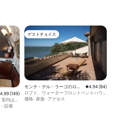
ゲストチョイス
ゲストチョイス
モンテ・デル・ラーゴのロフ
レビュー84件、5つ星
4.94 (84)
ト
ロフト、ウォーターフロントペントハウ
レビュー149件、5つ星中4.99つ星の平均評価
4.99 (149)
ス、モンテデルラゴ
価格
·
家族
·
アクセス
立地。室内は暖
・設備