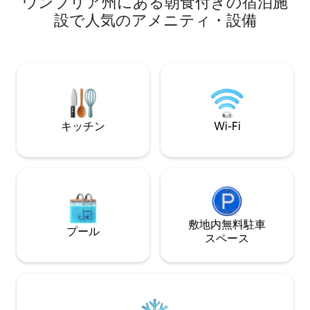
ウンブリア州にある朝食付きの宿泊施
お楽しみください。 Ca
キッチンを備えた大きなリビングルーム
Perla del L
と2つのダブルベッドルームで構成されて
設で人気のアメニティ・設備
ような水面を見下ろ
おり、そのうちの1つはツインベッドを備
高速道路に出られ
えたベッドルームとバスルームに変更で
ージャ、グッビオ
きます。 このアパートは、中心部とペル
ャなどの町を訪れ
ージャ郊外をつなぐミニチューブの駅の
にはバー、レスト
近くにあり、近隣へは複数のバスでもア
局、ATM、子供用
クセスできます。 近くにはレストラン、
km先には夏のリ
バー、ワインバー、駐車料金があり、無
ールがあります。
料です。
キッチン
Wi-Fi
敷地内無料駐⁠車
プール
ス⁠ペ⁠ー⁠ス