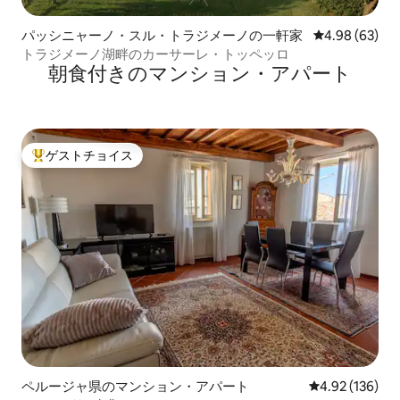
パッシニャーノ・スル・トラジメーノの一軒家
レビュー63件
4.98 (63)
トラジメーノ湖畔のカーサーレ・トッペッロ
朝食付きのマンション・アパート
ゲストチョイス
大好評のゲストチョイスです。
ペルージャ県のマンション・アパート
レビュー136件
4.92 (136)