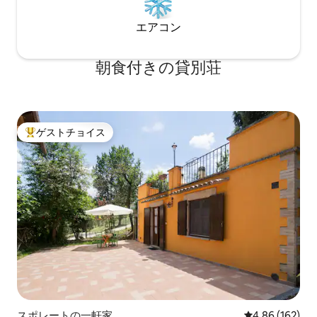
エアコン
朝食付きの貸別荘
ゲストチョイス
大好評のゲストチョイスです。
スポレートの一軒家
レビュー162件
4.86 (162)