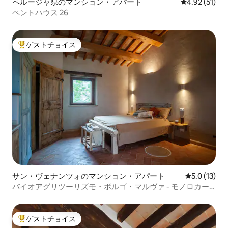
ペルージャ県のマンション・アパート
レビュー51件
4.92 (51)
ペントハウス 26
ゲストチョイス
大好評のゲストチョイスです。
サン・ヴェナンツォのマンション・アパート
レビュー13
5.0 (13)
バイオアグリツーリズモ・ボルゴ・マルヴァ - モノロカー
レ・モンテ
ゲストチョイス
大好評のゲストチョイスです。