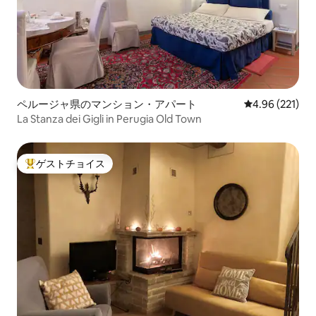
ペルージャ県のマンション・アパート
レビュー221件
4.96 (221)
La Stanza dei Gigli in Perugia Old Town
ゲストチョイス
大好評のゲストチョイスです。