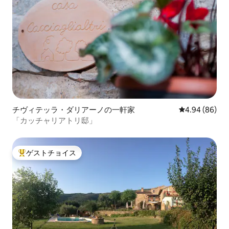
チヴィテッラ・ダリアーノの一軒家
レビュー86件
4.94 (86)
「カッチャリアトリ邸」
ゲストチョイス
大好評のゲストチョイスです。