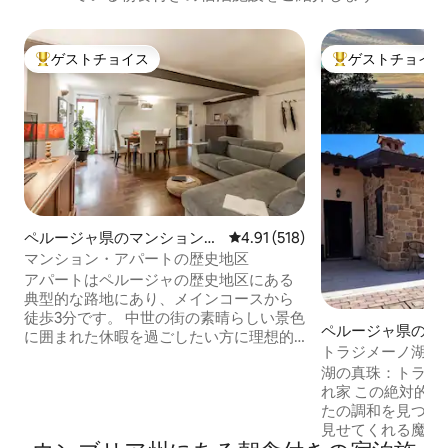
ゲストチョイス
ゲストチョイス
大好評のゲストチョイスです。
大好評のゲストチ
ペルージャ県のマンション・
レビュー518件、5つ星中4.91
4.91 (518)
アパート
マンション・アパートの歴史地区
アパートはペルージャの歴史地区にある
典型的な路地にあり、メインコースから
徒歩3分です。 中世の街の素晴らしい景色
ペルージャ県の一
に囲まれた休暇を過ごしたい方に理想的
トラジメーノ湖の
な解決策です。 家の中では、エレガント
のホリデーホーム
湖の真珠：トラジ
な雰囲気に浸ってリラックスした瞬間を
れ家 ​この絶対的な平和のオアシスであな
楽しむことができます。 洗練された家具
たの調和を見つけ
と細部へのこだわりが、快適で落ち着い
見せてくれる魔法
た滞在になります。 この家は、隣接する