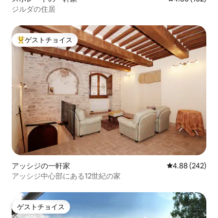
ジルダの住居
ゲストチョイス
大好評のゲストチョイスです。
アッシジの一軒家
レビュー242件
4.88 (242)
アッシジ中心部にある12世紀の家
ゲストチョイス
ゲストチョイス