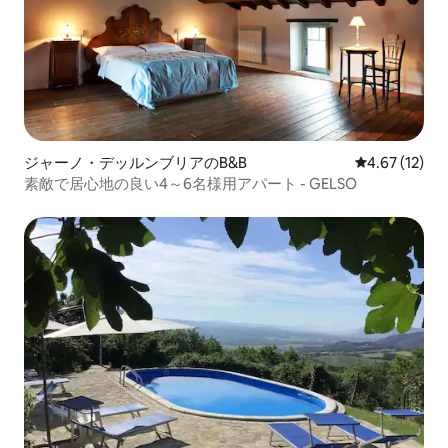
ジャーノ・デッルンブリアのB&B
レビュー12件
4.67 (12)
素敵で居心地の良い4～6名様用アパート - GELSO