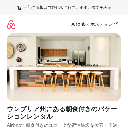
コ
一部の情報は自動翻訳されています。
原文を表示
ン
テ
ン
Airbnbでホスティング
ツ
に
ス
キ
ッ
プ
ウンブリア州にある朝食付きのバケー
ションレンタル
Airbnbで朝食付きのユニークな宿泊施設を検索・予約