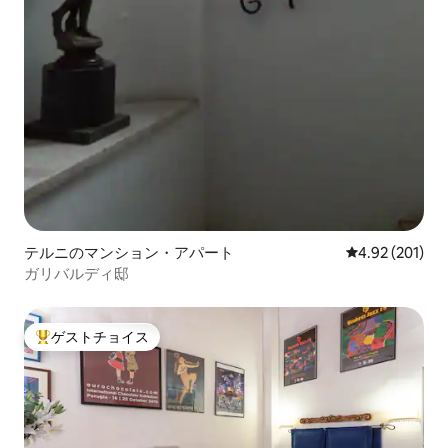
テルニのマンション・アパート
レビュー201件
4.92 (201)
ガリバルディ邸
ゲストチョイス
大好評のゲストチョイスです。