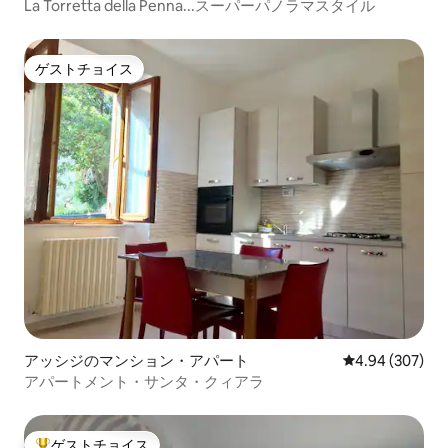
La Torretta della Penna...スーパーパノラマスタイル
ゲストチョイス
ゲストチョイス
アッシジのマンション・アパート
レビュー307件
4.94 (307)
アパートメント・サンタ・クィアラ
ゲストチョイス