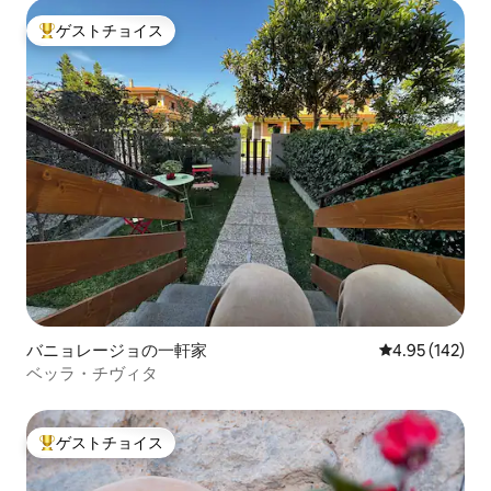
ゲストチョイス
大好評のゲストチョイスです。
バニョレージョの一軒家
レビュー142件
4.95 (142)
ベッラ・チヴィタ
ゲストチョイス
大好評のゲストチョイスです。