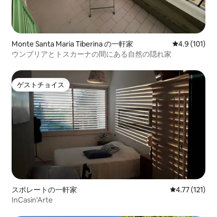
Monte Santa Maria Tiberina の一軒家
レビュー101
4.9 (101)
ウンブリアとトスカーナの間にある自然の隠れ家
ゲストチョイス
ゲストチョイス
スポレートの一軒家
レビュー121
4.77 (121)
InCasin'Arte