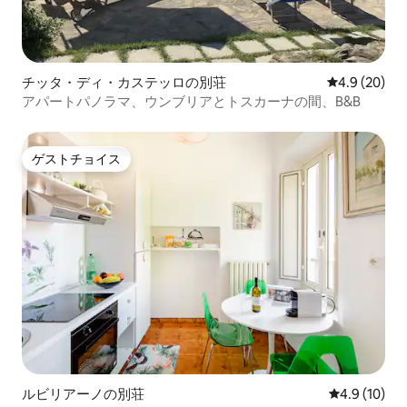
チッタ・ディ・カステッロの別荘
レビュー20
4.9 (20)
アパートパノラマ、ウンブリアとトスカーナの間、B&B
ゲストチョイス
ゲストチョイス
ルビリアーノの別荘
レビュー10
4.9 (10)