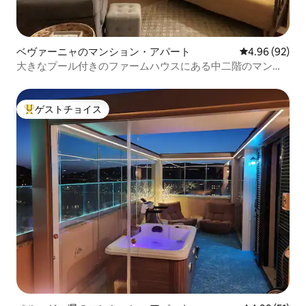
ベヴァーニャのマンション・アパート
レビュー92件
4.96 (92)
大きなプール付きのファームハウスにある中二階のマンシ
ョン・アパート
ゲストチョイス
大好評のゲストチョイスです。