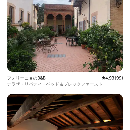
フォリーニョのB&B
レビュー99件
4.93 (99)
テラザ・リバティ・ベッド＆ブレックファースト