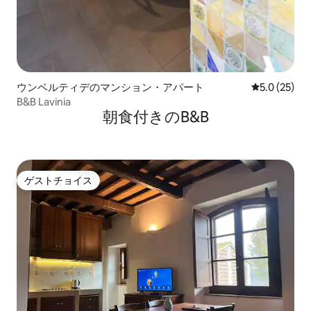
ウンベルティデのマンション・アパート
レビュー25
5.0 (25)
B&B Lavinia
朝食付きのB&B
ゲストチョイス
ゲストチョイス