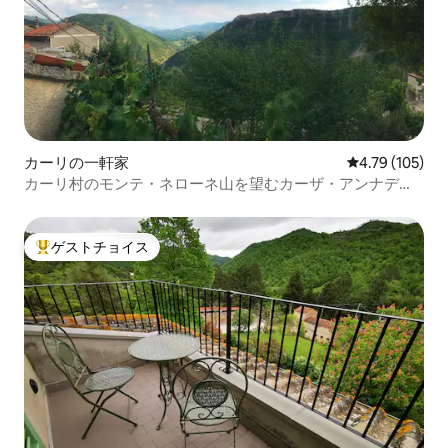
カーリの一軒家
レビュー105件
4.79 (105)
カーリ村のモンテ・ネローネ山を望むカーザ・アンナデリ
ス
ゲストチョイス
大好評のゲストチョイスです。