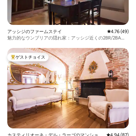
アッシジのファームステイ
レビュー49件
4.76 (49)
魅力的なウンブリアの隠れ家：アッシジ近くの2BR/2BAの
宝石
ゲストチョイス
大好評のゲストチョイスです。
カスティリオーネ・デル・ラーゴのマンショ
レビュー87件
4.94 (87)