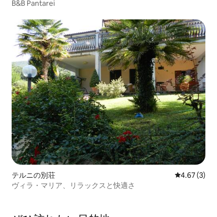
B&B Pantarei
テルニの別荘
レビュー3件
4.67 (3)
ヴィラ・マリア、リラックスと快適さ