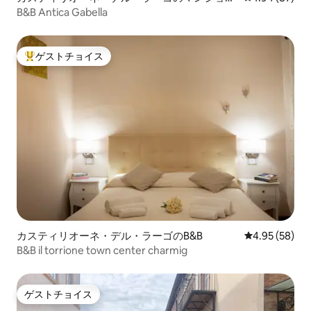
ン・アパート
B&B Antica Gabella
ゲストチョイス
大好評のゲストチョイスです。
カスティリオーネ・デル・ラーゴのB&B
レビュー58件
4.95 (58)
B&B il torrione town center charmig
ゲストチョイス
ゲストチョイス