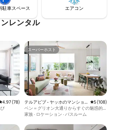
す。
ートル、バルコニーは7平方メートルで
⁠車ス⁠ペ⁠ー⁠ス
エアコン
す。
ョンレンタル
スーパーホスト
スーパーホスト
レビュー78件、5つ星中4.97つ星の平均評価
4.97 (78)
テルアビブ - ヤッホのマンショ
レビュー108件、5
5 (108)
ン・アパート
喜び
ベン＝グリオン大通りからすぐの魅惑的
なビーチアパート（新規公開！）
家族
·
ロケーション
·
バスルーム