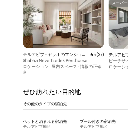
スーパー
ール墓地が見渡せます。ランドマークで
スーパー
あり、イスラエルの伝説であるビアリ
ク、ディゼンゴフ、アリック・アインシ
ュタインなどの最後の安息地であり、歴
史マニアや小さなグループによって探さ
れるイスラエルの歴史の一部である、本
当に特別な場所です。 ホヴェヴァイ・ツ
ィオン通りはテルアビブで最も有名な大
通りの1つで、中心部にありながら静かで
リラックスできます。ビーチまで徒歩圏
テルアビブ - ヤッホのマンショ
レビュー27件、5
5 (27)
テルアビブ
内で、ボグラショフのショッピング、カ
ン・アパート
ン・アパ
Shabazi Neve Tzedek Penthouse
ビーチサ
フェ、レストランまでわずか数歩です。
ト
ロケーション
·
屋内スペース
·
情報の正確
ロケーシ
バス、タクシー、シティバイク、市内列
さ
車へのアクセスが便利です。 駐車場につ
いてはお問い合わせください。 寝室から
は、歴史的なトルンペルドール墓地が見
ぜひ訪⁠れ⁠た⁠い目⁠的⁠地
渡せます。ランドマークであり、イスラ
エルの伝説であるビアリク、ディゼンゴ
フ、アリック・アインシュタインなどの
その他のタ⁠イ⁠プ⁠の宿⁠泊⁠先
最後の安息地であり、イスラエルの歴史
の一部である本当に特別な場所です。歴
史マニアや小グループに人気ですが、静
ペットと泊まれる宿泊先
プール付きの宿泊先
かなため、リラックスしたプライベート
テルアビブ地区
テルアビブ地区