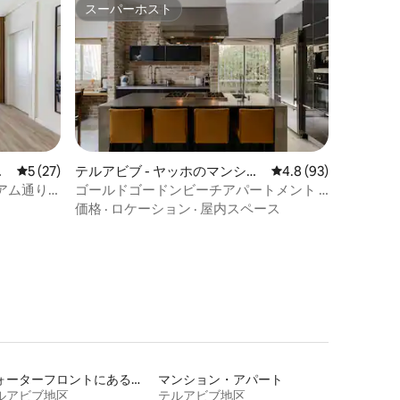
スーパーホスト
スーパーホスト
レビュー27件、5つ星中5つ星の平均評価
5 (27)
テルアビブ - ヤッホのマンショ
レビュー93件、5つ星
4.8 (93)
ン・アパート
アム通り
ゴールドゴードンビーチアパートメント -
シェフのアパート
価格
·
ロケーション
·
屋内スペース
ウォーターフロントにある宿泊施設
マンション・アパート
ルアビブ地区
テルアビブ地区