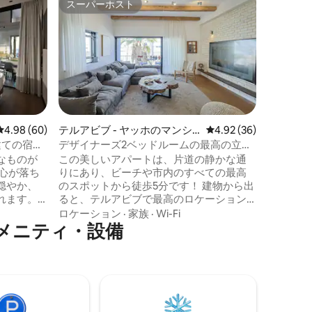
スーパーホスト
スーパ
スーパーホスト
スーパ
ョン・ア
ゴードン
ゴードン
らしいバケ
ルアビブ
す。 サーファー、カラフルなボート、ビ
ーチで遊
価格
·
家
チ。 これらすべてが海の景色と完全に同
期しています アパートの広
ルあり、 とても広々と区切られていま
レビュー60件、5つ星中4.98つ星の平均評価
4.98 (60)
テルアビブ - ヤッホのマンシ
レビュー36件、5つ星
4.92 (36)
す。 2
ョン・アパート
階建ての宿泊
デザイナーズ2ベッドルームの最高の立地
ッチン付
のフラット
なものが
この美しいアパートは、片道の静かな通
イバーイ
りにあり、ビーチや市内のすべての最高
ます。 アパートは3階にあり、エレベータ
穏やか、
のスポットから徒歩5分です！ 建物から出
ーはあり
れます。
ると、テルアビブで最高のロケーション
るきっかけ
です！ 専用エレベーター、広々とした寝
ロケーション
·
家族
·
Wi-Fi
室2部屋、クローゼット、シャワールーム
メニティ・設備
色が広が
2部屋、86インチの大型スマートテレビを
して豪華
備えた贅沢なリビングルーム、設備の整
ったキッチン、食器洗い機、ネスプレッ
をお迎え
ソ、ダイニングエリア、エアコン、洗濯
滞在と忘
機、乾燥機などがあります！ 5人目のゲス
に、細部
トを収容できます。 アパートは85平方メ