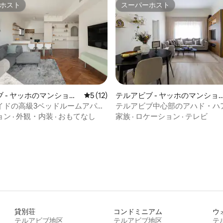
ホスト
スーパーホスト
ホスト
スーパーホスト
つ星中5つ星の平均評価
 - ヤッホのマンショ
レビュー12件、5つ星中5つ星の平均評価
5 (12)
テルアビブ - ヤッホのマンショ
ート
ン・アパート
イドの高級3ベッドルームアパー
テルアビブ中心部のアハド・ハ
にあるシックな宿泊先！
ョン
·
外観・内装
·
おもてなし
家族
·
ロケーション
·
テレビ
貸別荘
コンドミニアム
テルアビブ地区
テルアビブ地区
テ