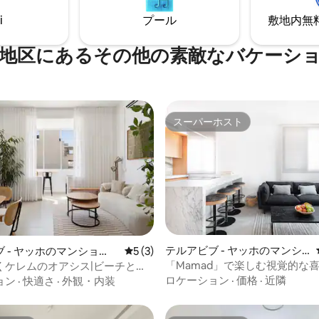
まで心を込めて準備されていま
30 m）にミクラト（シェルタ
i
プール
敷地内無料駐
ります。
地区にあるその他の素敵なバケーシ
スーパーホスト
スーパーホスト
つ星中5つ星の平均評価
テルアビブ - ヤッホのマンシ
 - ヤッホのマンショ
レビュー3件、5つ星中5つ星の平均評価
5 (3)
ョン・アパート
ート
「Mamad」で楽しむ視覚的な
くケレムのオアシス|ビーチとシ
徒歩
ロケーション
·
価格
·
近隣
ョン
·
快適さ
·
外観・内装