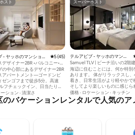
ホスト
スーパーホスト
ホスト
スーパーホスト
中4.97つ星の平均評価
テルアビブ - ヤッホのマンシ
 - ヤッホのマンショ
レビュー45件、5つ星中5つ星の平均評価
5 (45)
ョン・アパート
ート
Samuel TLV | ビーチ沿いの2
デザイナー2BR •バルコニー•デ
先
フ+ビーチ
海辺に住むことには、何か特別
ブの中心部にあるデザイナー2BR
あります。 体がリラックスし、心が落ち
スアパートメント—ゴードンビ
着き、日常生活がより軽やかで
ィゼンゴフまで徒歩5分。高速
そしてより楽しいものに感じら
、セルフチェックイン、日当たりの
その気持ちがSamuel TLVを作
コニーがあり、ご家族連れやリ
価格
·
ロケーション
·
キッチン
ケーション
·
清潔さ
となりました。 ビーチのすぐそばに位置
区のバケーションレンタルで人気のア
最適です。 有名なディゼ
し、地中海の息をのむような景
りのすぐそば、海（ゴードンビ
る、ユニークでエレガント、そ
400 mの場所に、テルアビブの
なスイート。 温かみ、敬意、そして心か
トシティ」にあるユニークなユ
らの気遣いで、すべてのゲスト
バウハウス建築物の1つに、私た
します。テルアビブでの特別な
で新しく建てられた2ベッドルー
れられない体験を実現するため
あります。 *注：建物のす