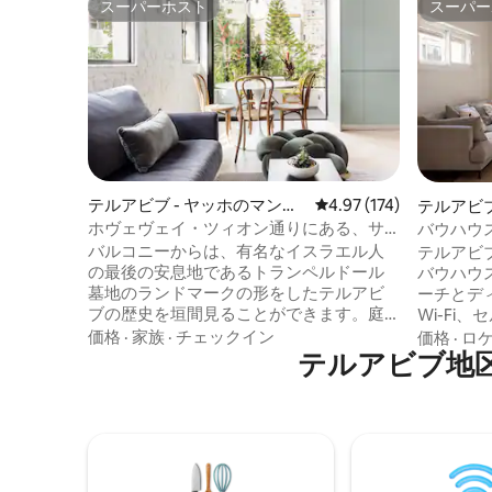
スーパーホスト
スーパー
スーパーホスト
スーパー
テルアビブ - ヤッホのマンシ
レビュー174件、5つ星
4.97 (174)
テルアビブ
ョン・アパート
ン・アパ
ホヴェヴェイ・ツィオン通りにある、サ
バウハウス
ンバルコニー付きのブティックアパート
ィゼンゴ
バルコニーからは、有名なイスラエル人
テルアビ
メント
の最後の安息地であるトランペルドール
バウハウ
墓地のランドマークの形をしたテルアビ
ーチとデ
ブの歴史を垣間見ることができます。庭
Wi-Fi
の景色も豊富で、地元のアーティストや
良いバル
価格
·
家族
·
チェックイン
価格
·
ロ
デザイナーによるオブジェがたくさんあ
テルアビブ地
モートワークに
ります。 ビーチからわずか4分のビーチ、
ンゴフ通
そしてすべての人気レストラン、バー、
ーチ）から
カフェの近くの、美しく静かな中心部の
「ホワイ
Hovevei Zion通りにあります。 イスラエ
ネスコの
ルの法律で義務付けられている場合（イ
ちの高級
スラエル国民および労働ビザを持つゲス
ムのアパートが