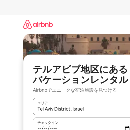
コ
ン
テ
ン
ツ
に
ス
キ
ッ
プ
テルアビブ地区にある
バケーションレンタル
Airbnbでユニークな宿泊施設を見つける
エリア
検索結果が表示されたら、上下の矢印キーを使っ
チェックイン