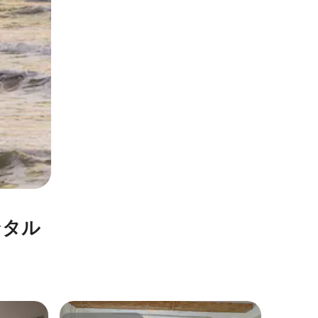
ンタル
テルアビブ