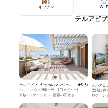
ト）、ご予約に17%のVAT（付加価値税）
ぐ後ろ（
キッチン
Wi-F
が加算されますのでご了承ください。 現
ー）があ
地の一流建築家によって新しく改装さ
れ、完璧にデザインされたこのブティッ
テルアビブ
クアパートメントは至宝です。天然素
材、美しい色、豊富な自然光、細部への
こだわりが、この家をあなたが帰りたく
ならない、夢にふさわしいバケーション
ホームにしています！ - 2ベッドルーム（1
号：クイーンサイズベッド、2号：フルサ
イズベッド） 設備の充実したシェフ仕様
のキッチン 穏やかなバルコニー 指定され
たワークスペース スマートテレビ、高速
Wi-Fi 全室セントラルヒーティング/エアコ
ン 洗濯機/乾燥機/アイロン - 食洗機 すべ
ての窓から美しい庭園の景色を眺めるこ
とができます。 地元のアーティストやデ
ザイナーの作品を取り入れたシックでモ
ダンなデザイン ゲストはアパートのすべ
テルアビブ - ヤッホのマンショ
レビュー5件、5
5 (5)
テルアビブ
てを楽しむことができます。 チェックイ
ン・アパート
ン・アパ
ペントハウス2BRテラス| TLVビュー|
太陽に輝
ン時または滞在中に直接お出迎えし、テ
MAMAD D 80
ュクまで
家族
·
ロケーション
·
情報の正確さ
ロケーシ
ルアビブでのリラックスした便利な体験
をお楽しみいただけるようにいたしま
す。 寝室からは、歴史的なトルンペルド