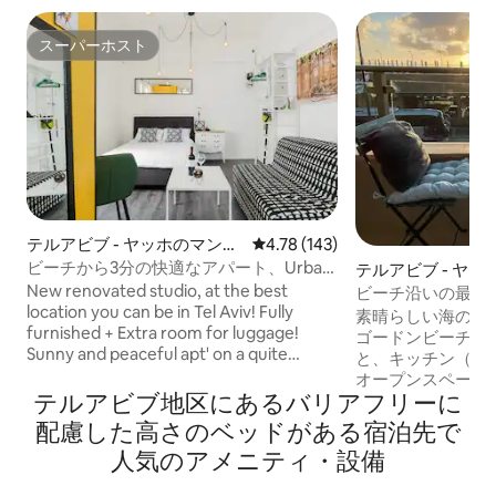
スーパーホスト
スーパーホスト
テルアビブ - ヤッホのマンシ
レビュー143件、5つ星中4.78
4.78 (143)
ョン・アパート
ビーチから3分の快適なアパート、Urban
テルアビブ - ヤ
Wave TLV
ョン・アパート
New renovated studio, at the best
ビーチ沿いの最高
location you can be in Tel Aviv! Fully
海を眺めるアパー
素晴らしい海の景
furnished + Extra room for luggage!
ゴードンビーチは
Sunny and peaceful apt' on a quite
と、キッチン（巨
street. 3 minutes walk to Trumpeldor
オープンスペース
beach. 8 minutes walk to Dizengoff
テルアビブ地区にあるバリアフリーに
楽しみください。
Center mall and 5 minutes walk from
見える10 (2) 
配慮した高さのベッドがある宿泊先で
King Gorge\Bugrashov shopping
す。 テルアビブの中心部にあり、どこへ
人気のアメニティ・設備
streets. 10 minutes walk from Dizengoff
でも2分で行けま
nightlife area. 10 minutes walk from
す。 お部屋には3台のエアコン、高速Wi-