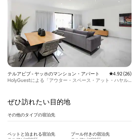
テルアビブ - ヤッホのマンション・アパート
レビュー26件
4.92 (26)
HolyGuestによる「アウター・スペース・アット・ハヤル
コン」
ぜひ訪⁠れ⁠た⁠い目⁠的⁠地
その他のタ⁠イ⁠プ⁠の宿⁠泊⁠先
ペットと泊まれる宿泊先
プール付きの宿泊先