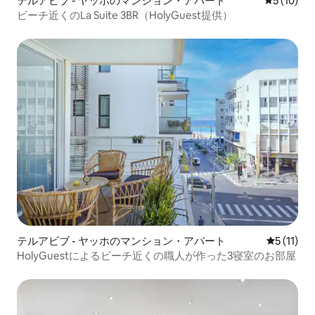
テルアビブ - ヤッホのマンション・アパート
レビュー1
5 (10)
ビーチ近くのLa Suite 3BR（HolyGuest提供）
テルアビブ - ヤッホのマンション・アパート
レビュー1
5 (11)
HolyGuestによるビーチ近くの職人が作った3寝室のお部屋