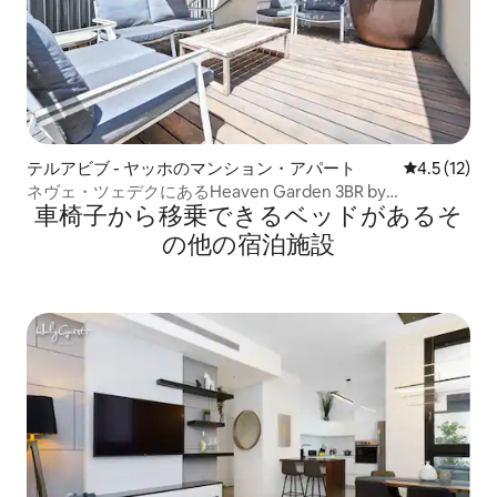
テルアビブ - ヤッホのマンション・アパート
レビュー12
4.5 (12)
ネヴェ・ツェデクにあるHeaven Garden 3BR by
車椅子から移乗できるベッドがあるそ
HolyGuest
の他の宿泊施設