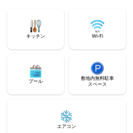
Carmel Market and Kerem Hateimanim
Fi、機能的なキッ
area. 15 minutes walk from Nachalat
ア、2台のスマート
Binyamin walking street and Neve
社のサービスにつ
Tzedek.
さい：コインの両
ィーでのVIP、ホ
キッチン
Wi-Fi
敷地内無料駐⁠車
プール
ス⁠ペ⁠ー⁠ス
エアコン