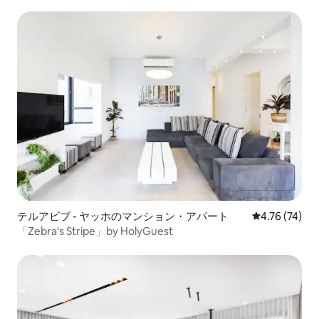
テルアビブ - ヤッホのマンション・アパート
レビュー74件
4.76 (74)
「Zebra's Stripe」by HolyGuest