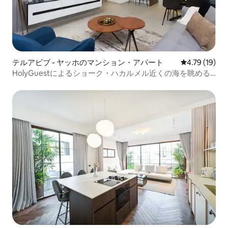
テルアビブ - ヤッホのマンション・アパート
レビュー19件
4.79 (19)
HolyGuestによるショーク・ハカルメル近くの海を眺める2
寝室