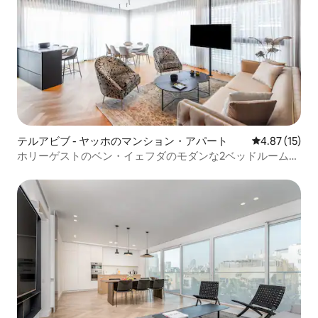
テルアビブ - ヤッホのマンション・アパート
レビュー15件
4.87 (15)
ホリーゲストのベン・イェフダのモダンな2ベッドルームア
パート