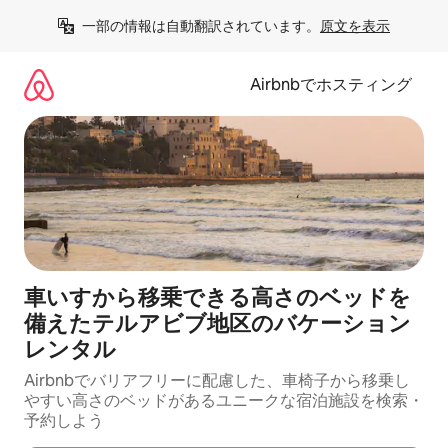
コ
一部の情報は自動翻訳されています。
原文を表示
ン
テ
ン
Airbnbでホスティング
ツ
に
ス
キ
ッ
プ
車いすから移乗できる高さのベッドを
備えたテルアビブ地区のバケーション
レンタル
Airbnbでバリアフリーに配慮した、車椅子から移乗し
やすい高さのベッドがあるユニークな宿泊施設を検索・
予約しよう