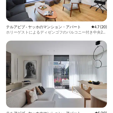
テルアビブ - ヤッホのマンション・アパート
レビュー20
4.7 (20)
ホリーゲストによるディゼンゴフのバルコニー付き中央2ベ
ッドルーム