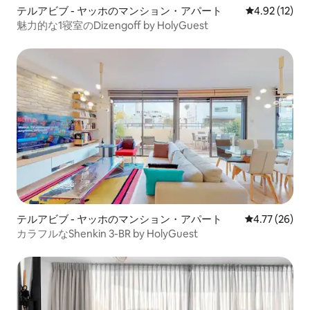
テルアビブ - ヤッホのマンション・アパート
レビュー12件
4.92 (12)
魅力的な1寝室のDizengoff by HolyGuest
テルアビブ - ヤッホのマンション・アパート
レビュー26件
4.77 (26)
カラフルなShenkin 3-BR by HolyGuest