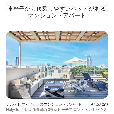
車椅子から移乗しやすいベッドがある
マンション・アパート
テルアビブ - ヤッホのマンション・アパート
レビュー21件
4.57 (21)
HolyGuestによる豪華な3寝室ビーチフロントペントハウス