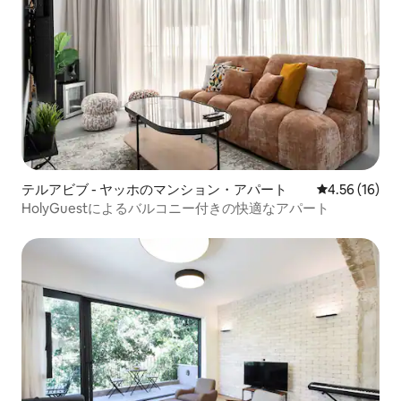
テルアビブ - ヤッホのマンション・アパート
レビュー16件
4.56 (16)
HolyGuestによるバルコニー付きの快適なアパート