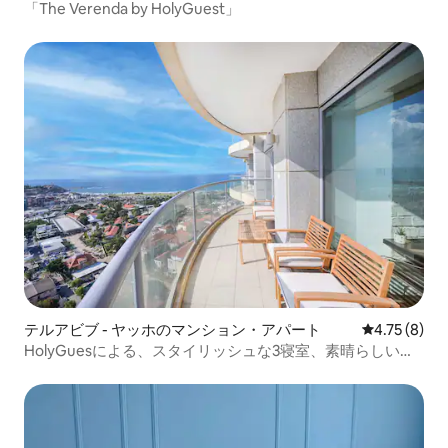
「The Verenda by HolyGuest」
テルアビブ - ヤッホのマンション・アパート
レビュー8件
4.75 (8)
HolyGuesによる、スタイリッシュな3寝室、素晴らしい海
の眺め、駐車場付き