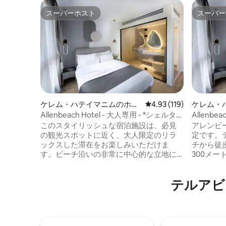
スーパーホスト
スーパー
スーパーホスト
スーパー
ケレム・ハテイマニムのホテ
レビュー119件、5つ星
4.93 (119)
ケレム・
ル客室
ル客室
Allenbeach Hotel - 大人専用 - *シェルター
Allenb
*付き
*デラッ
このスタイリッシュな宿泊施設は、必見
アレンビーチ
の観光スポットに近く、大人限定のリラ
定です。
ックスした滞在をお楽しみいただけま
チから徒
す。ビーチ沿いの非常に中心的な立地に
300メ
あり、中心街のあらゆる場所から徒歩圏
1キロで
内です。 当宿泊施設は、デザインがとて
400メ
テルアビブ
も良く、モダンで、真新しいお部屋です
部にあり
（2024年オープン）。 ぜひご滞在くださ
アパート
いませ。 *観光客のお客様：事前にパスポ
市場、ビ
ートのコピーとグリーンスリップをご提
園などの
出いただければ、VAT（付加価値税）はか
りの空港は、A