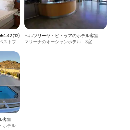
レビュー12件、5つ星中4.42つ星の平均評価
4.42 (12)
ヘルツリーヤ・ピトゥアのホテル客室
日をベストプ
マリーナのオーシャンホテル 3室
ル客室
トホテル