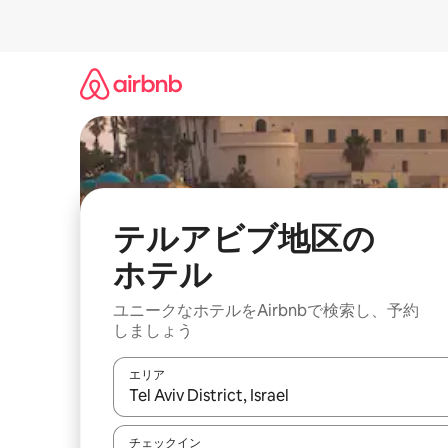
コ
ン
テ
ン
ツ
に
ス
キ
ッ
プ
テルアビブ地区の
ホ⁠テ⁠ル
ユニークなホ⁠テ⁠ル⁠をAirbnb⁠で検⁠索⁠し⁠、予⁠約
し⁠ま⁠し⁠ょ⁠う
エリア
検索結果が表示されたら、上下の矢印キーを使っ
チェックイン