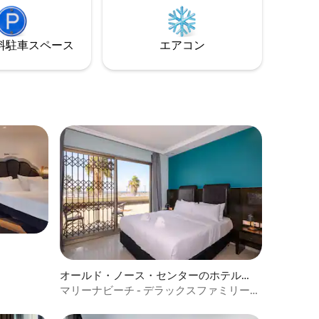
できます。 専用シャワーとトイレ イスラ
ザインの
エル人向けVAT（付加価値税）を除く
のハブの
。快適
⁠車ス⁠ペ⁠ー⁠ス
エアコン
る現代の
オールド・ノース・センターのホテル客
室
マリーナビーチ - デラックスファミリール
ーム デラックスファミリールーム