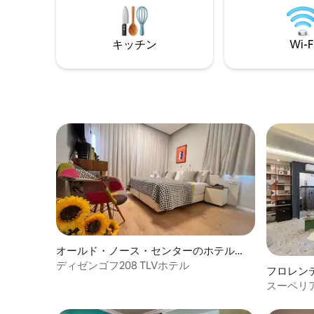
かりません。これらの書類をご提出いた
Hotel
だけない場合は、VAT（付加価値税）が請
す。
求されます。
キッチン
Wi-F
オールド・ノース・センターのホテル客
室
ディゼンゴフ208 TLVホテル
フロレン
スーペリ