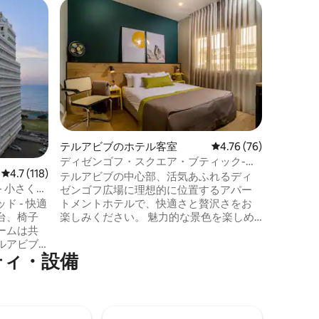
ネヴェ・
アレグロ 
ブルルー
ロマンチ
中心にあ
ル、アレ
うこそ。
わりで、
提供して
く装飾さ
異なるス
テルアビブのホテル客室
レビュー76件、5つ星
4.76 (76)
って作ら
ディゼンゴフ・スクエア・ブティック-バ
重に選択
レビュー118件、5つ星中4.7つ星の平均評価
4.7 (118)
ルコニー付きの部屋
テルアビブの中心部、活気あふれるディ
囲気を作
 小さくて
ゼンゴフ広場に理想的に位置するアパー
踏み入れ
トメントホテルで、快適さと贅沢さをお
 - 快適
魅了され
楽しみください。 魅力的な景色を楽しめ
台、椅子
る広々としたバルコニー、こだわりのイ
ームは共
ンテリア、高品質なアメニティ・設備を
ルアビブ
ィ⁠・設⁠備
備えた当ホテルでは、忘れられない滞在
している
をお約束します。 街の有名なアトラクシ
泊先で
ョン、トレンディなカフェ、賑やかな通
りを探索しましょう。すべて当ホテルの
在のスタイ
最高のロケーションから便利にアクセス
イバシー