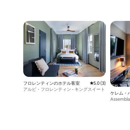
のホテル
フロレンティンのホテル客室
レビュー3件、5つ星
5.0 (3)
アルビ・フロレンティン - キングスイート
ケレム・
Assemblag
Balcony