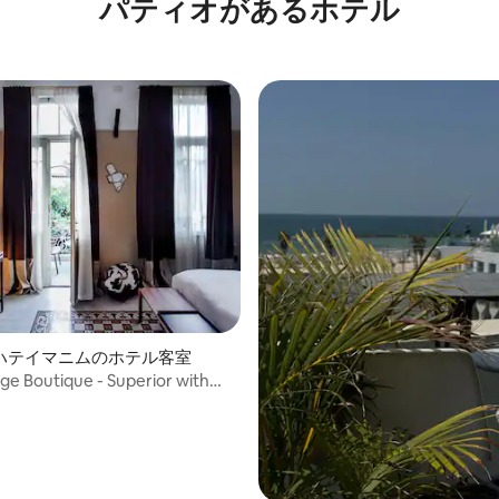
パティオがあるホ⁠テ⁠ル
（マリーナタワーズホテル）
中5.0つ星の平均評価
ハテイマニムのホテル客室
e Boutique - Superior with