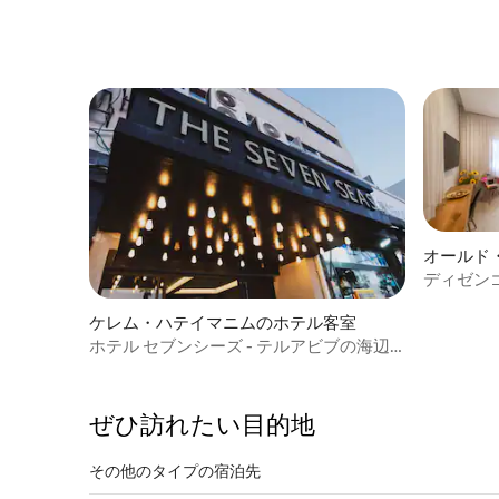
オールド
室
ディゼンゴ
ケレム・ハテイマニムのホテル客室
ホテル セブンシーズ - テルアビブの海辺
THE SEVEN SEAS TLV
ぜひ訪⁠れ⁠た⁠い目⁠的⁠地
その他のタ⁠イ⁠プ⁠の宿⁠泊⁠先