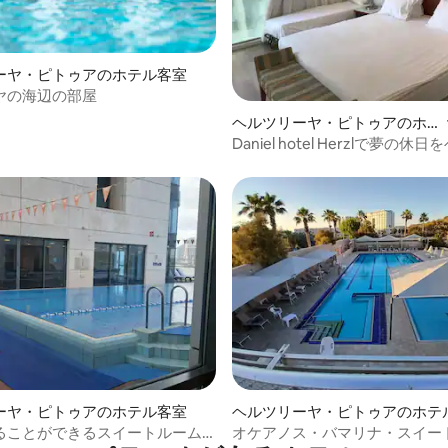
ーヤ・ピトゥアのホテル客室
ヤの海辺の部屋
4.56つ星の平均評価
ヘルツリーヤ・ピトゥアのホ
テル客室
Daniel hotel Herzlで夢の休
ライスで
中4.91つ星の平均評価
ーヤ・ピトゥアのホテル客室
ヘルツリーヤ・ピトゥアのホテ
ることができるスイートルーム
オケアノス・バマリナ・スイー