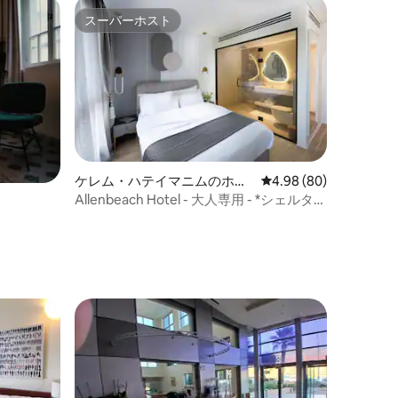
スーパーホスト
スーパーホスト
ケレム・ハテイマニムのホテ
レビュー80件、5つ星
4.98 (80)
ル客室
Allenbeach Hotel - 大人専用 - *シェルター
*付き