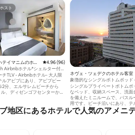
ホスト
ホスト
中4.93つ星の平均評価
ハテイマニムのホテ
レビュー96件、5つ星中4.96つ星の平均評価
4.96 (96)
each Airbnbホテル*シェルター付き
ネヴェ・ツェデクのホテル客室
クスルーム
TLV - Airbnbホテル- 大人限
象徴的なシングルボトムポッド -
テルアビブにあり、アビブビー
快適、ビーチのそば！
シングルプライベートボトムポッド
歩2分、エルサレムビーチから
なベッド、収納スペース、洗面
ートル、ディゼンゴフセンターから
を備えたミニルームで、バスル
す。宿泊施設はバナナビーチから
用です。ビーチ沿いにあり、テ
ートルです。宿泊施設は、市内中心
地区にあるホ⁠テ⁠ル⁠で人⁠気⁠のア⁠メ⁠ニ⁠テ⁠
の多くのアトラクションに隣接
、ハカルメル市場から5分です。
ので、理想的なコスパの高い宿
ホテルの近くには、ハカルメル
す。 テルアビブ初のポッドスタイルホテ
ーチ、チャールズ・クロール公
ル、WOMをご覧ください。滞
人気スポットがあります。最寄
ルを再定義します。必要なプラ
llenbeach TLV- Airbnb