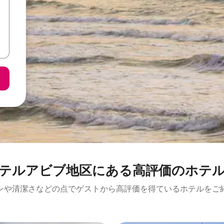
テルアビブ地区にある高⁠評⁠価⁠のホ⁠テ⁠
ンや清潔さなどの点でゲストから高評価を得ているホテルをご