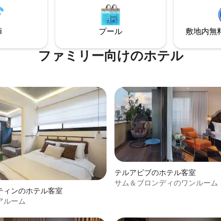
をすべて提供する洗練されたデ
から15 kmのベン＝グリオン空港で
ミニルームと、活気のある都市
エネルギーをお楽しみください
i
プール
敷地内無料駐
さ、スタイル、つながりを求め
旅行者に最適です。
ファミリー向⁠け⁠のホ⁠テ⁠ル
テルアビブのホテル客室
サム＆ブロンディのワンルーム
ティンのホテル客室
アルーム