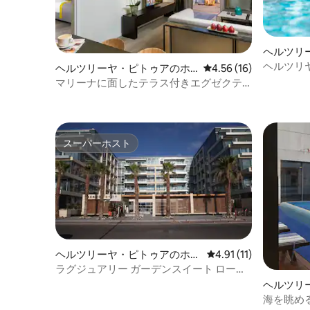
ヘルツリ
ヘルツリ
ヘルツリーヤ・ピトゥアのホ
レビュー16件、5つ星中
4.56 (16)
テル客室
マリーナに面したテラス付きエグゼクテ
ィブアパートメントスイート
スーパーホスト
スーパーホスト
ヘルツリーヤ・ピトゥアのホテ
レビュー11件、5つ星
4.91 (11)
ル客室
ラグジュアリー ガーデンスイート ローズ
ホテルの豪華スイート
ヘルツリ
海を眺め