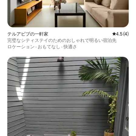
テルアビブの一軒家
レビュー4
4.5 (4)
完璧なシティステイのためのおしゃれで明るい宿泊先
ロケーション
·
おもてなし
·
快適さ