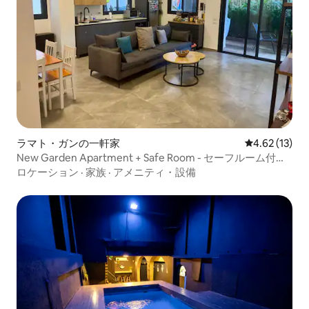
ラマト・ガンの一軒家
レビュー13件
4.62 (13)
New Garden Apartment + Safe Room - セーフルーム付き
ガーデンアパートメント
ロケーション
·
家族
·
アメニティ・設備