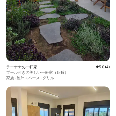
ラーナナの一軒家
レビュー4
5.0 (4)
プール付きの美しい一軒家（転貸）
家族
·
屋外スペース
·
グリル