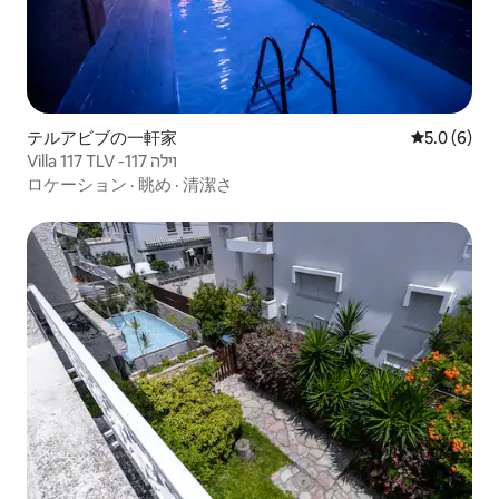
テルアビブの一軒家
レビュー6
5.0 (6)
Villa 117 TLV -וילה 117
ロケーション
·
眺め
·
清潔さ