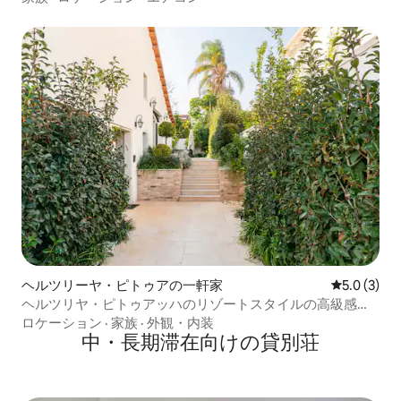
ヘルツリーヤ・ピトゥアの一軒家
レビュー3
5.0 (3)
ヘルツリヤ・ピトゥアッハのリゾートスタイルの高級感溢
れる宿泊先
ロケーション
·
家族
·
外観・内装
中・長期滞在向けの貸別荘