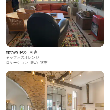
יפו העתיקהの一軒家
ヤッフォのオレンジ
ロケーション
·
眺め
·
状態