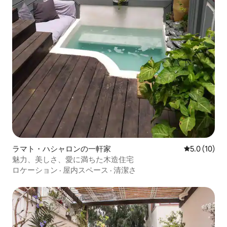
ラマト・ハシャロンの一軒家
レビュー10
5.0 (10)
魅力、美しさ、愛に満ちた木造住宅
ロケーション
·
屋内スペース
·
清潔さ