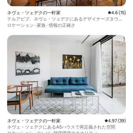
ネヴェ・ツェデクの一軒家
レビュー15
4.6 (15)
テルアビブ、ネヴェ・ツェデクにあるデザイナーズタウン
ハウス
ロケーション
·
家族
·
情報の正確さ
ネヴェ・ツェデクの一軒家
レビュー39件
4.97 (39)
ネヴェ・ツェデクにあるA5ハウスで再定義された空間