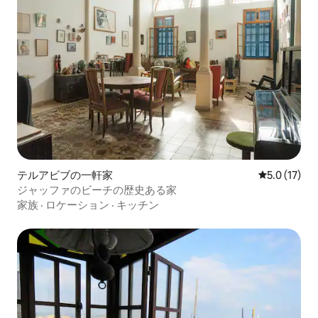
テルアビブの一軒家
レビュー17
5.0 (17)
ジャッファのビーチの歴史ある家
家族
·
ロケーション
·
キッチン