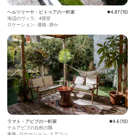
ヘルツリーヤ・ピトゥアの一軒家
レビュー15件
4.87 (15)
海辺のヴィラ、4寝室
ロケーション
·
価格
·
静か
ラマト・アビブの一軒家
レビュー10
4.6 (10)
テルアビブの自然の隅
家族
·
ロケーション
·
エアコン