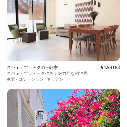
ネヴェ・ツェデクの一軒家
レビュー16件
4.94 (16)
ネヴェ・ツェデックにある魅力的な宿泊先
家族
·
ロケーション
·
キッチン