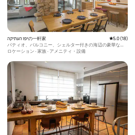
יפו העתיקהの一軒家
レビュー18
5.0 (18)
パティオ、バルコニー、シェルター付きの海辺の豪華な宿
泊先
ロケーション
·
家族
·
アメニティ・設備