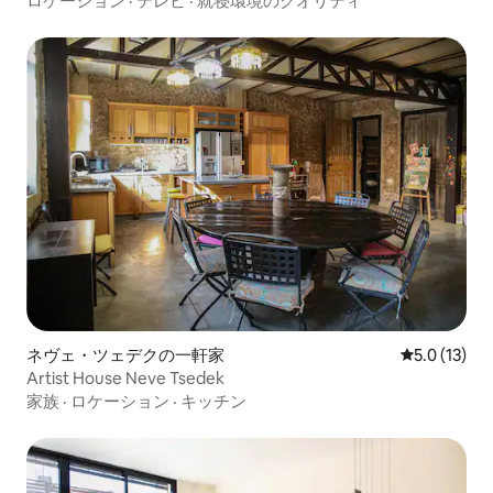
ロケーション
·
テレビ
·
就寝環境のクオリティ
ネヴェ・ツェデクの一軒家
レビュー13
5.0 (13)
Artist House Neve Tsedek
家族
·
ロケーション
·
キッチン