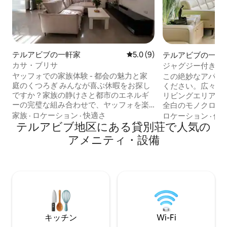
テルアビブの一軒家
レビュー9件、5つ星中5.0
5.0 (9)
テルアビブの一軒
カサ・ブリサ
ジャグジー付きの
ルスイート
ヤッフォでの家族体験 - 都会の魅力と家
この絶妙なアパー
庭のくつろぎ みんなが喜ぶ休暇をお探し
ください。広々と
ですか？家族の静けさと都市のエネルギ
リビングエリア、
ーの完璧な組み合わせで、ヤッフォを楽
全白のモノクロイ
しみましょう。 カフェ、レストラン、バ
トの美学、専用サ
家族
·
ロケーション
·
快適さ
ロケーション
·
価
ーが立ち並ぶ活気あふれるエルサレム通
テルアビブ地区にある貸別荘で人気の
ー、バーベキュー
りへ直行。少し歩くと、魔法の海岸にた
ラウンドパティオ
アメニティ・設備
どり着き、砂の城や水遊びを楽しむこと
はディーツィング
ができます。大通りには、家族で乗るの
ビーチまで徒歩6分です。 
に広く安全な自転車専用レーンもありま
おり、比較的新しいお
す。 室内では、プライバシー、快適さ、
トはディーツィン
そして家のような温かい雰囲気をお楽し
分、ビーチから徒
みください。心を癒し、本当にシンプル
やコーヒーショッ
で楽しい瞬間を一緒に思い出すことがで
ます。 テルアビ
きる体験です。 ヤッフォで新しい思い出
（反対方向）まで徒歩
キッチン
Wi-Fi
を作る準備はできましたか？