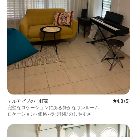
テルアビブの一軒家
レビュー5
4.8 (5)
完璧なロケーションにある静かなワンルーム
ロケーション
·
価格
·
徒歩移動のしやすさ