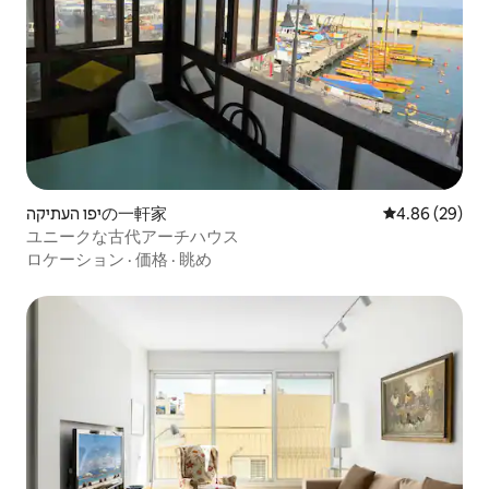
יפו העתיקהの一軒家
レビュー29件
4.86 (29)
ユニークな古代アーチハウス
ロケーション
·
価格
·
眺め