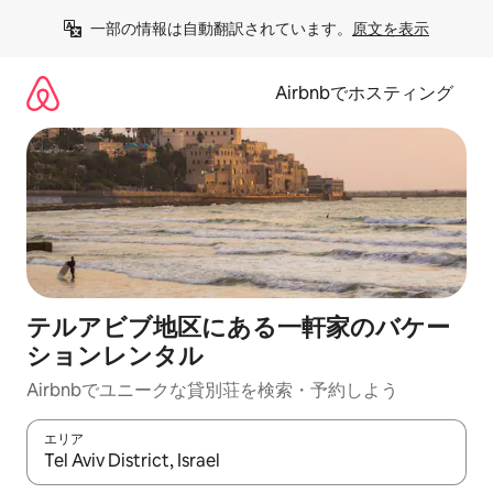
コ
一部の情報は自動翻訳されています。
原文を表示
ン
テ
ン
Airbnbでホスティング
ツ
に
ス
キ
ッ
プ
テルアビブ地区にある一軒家のバケー
ションレンタル
Airbnbでユニークな貸別荘を検索・予約しよう
エリア
検索結果が表示されたら、上下の矢印キーを使って移動するか、