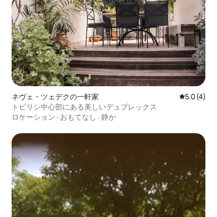
ネヴェ・ツェデクの一軒家
レビュー4
5.0 (4)
トビリシ中心部にある美しいデュプレックス
ロケーション
·
おもてなし
·
静か