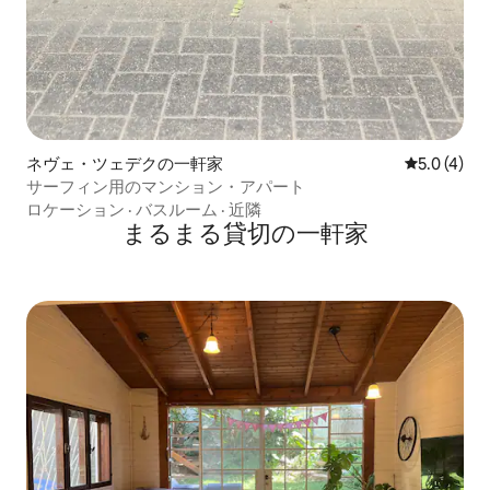
ネヴェ・ツェデクの一軒家
レビュー4
5.0 (4)
サーフィン用のマンション・アパート
ロケーション
·
バスルーム
·
近隣
まるまる貸切の一軒家