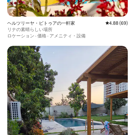
ヘルツリーヤ・ピトゥアの一軒家
レビュー69件
4.88 (69)
リナの素晴らしい場所
ロケーション
·
価格
·
アメニティ・設備