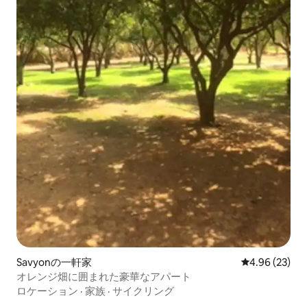
Savyonの一軒家
レビュー23件
4.96 (23)
オレンジ畑に囲まれた豪華なアパート
ロケーション
·
家族
·
サイクリング