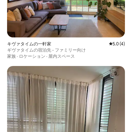
キヴァタイムの一軒家
レビュー4
5.0 (4)
ギヴァタイムの宿泊先 - ファミリー向け
家族
·
ロケーション
·
屋内スペース