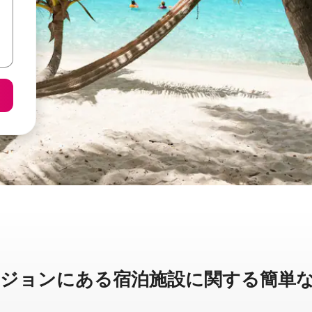
ンに⁠あ⁠る宿⁠泊⁠施⁠設⁠に関⁠す⁠る簡⁠単⁠な