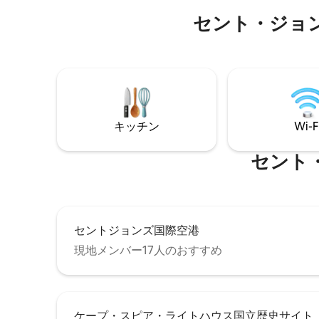
ークを散策しまし
で、このプライベートペントハウスでは
90！ •
ダウンタウンの騒音を避けることができ
セント・ジョ
フト • 専
ます。 ➜エマキングサイズハイブリッド
トランや
プレミアムマットレス ➜Brooklinenパー
て行けます
スケール寝具 ➜ファイヤーテーブル/バー
ーヒー •
ベキュー ➜ネスプレッソ＆フローサー ス
濯機と乾燥
トリーミング＆ケーブル付き➜70インチ
Wi-Fi 
テレビ ➜キーレスエントリー ➜無料駐車
ナルに清
場あり ➜高速Wi-Fi ➜フルキッチン ➜洗濯
機・乾燥機 ➜フットマッサージャー
キッチン
Wi-F
セント
セントジョンズ国際空港
現地メンバー17人のおすすめ
ケープ・スピア・ライトハウス国立歴史サイト