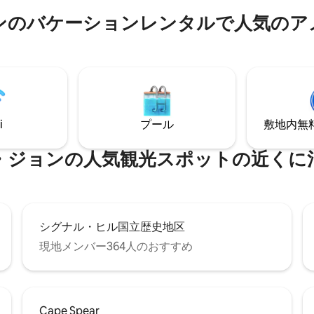
ょう！ • ウォークスコア
ンセプション・ベイの海岸線に
 マスターベッドルームのようなロ
ンのバケーションレンタルで人気のア
セント・ジョンズ空港とダウン
用スタンドアップシャワー • レス
ら車で15～20分の距離にある
ナイトライフスポットまで歩い
設からの眺めは素晴らしいもの
。 • 設備の整ったキッチン • コ
（この宿泊施設には、リモート
ケーブルテレビ •ユニット内に洗
向けの素晴らしいWi-Fiも完備
機があります • 静かな家 • 高速
す：）
• 敷地内無料駐車場 • プロフェッショ
掃されています
i
プール
敷地内無料駐
・ジョンの人気観光スポットの近くに
シグナル・ヒル国立歴史地区
現地メンバー364人のおすすめ
Cape Spear