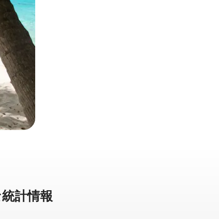
統⁠計⁠情⁠報