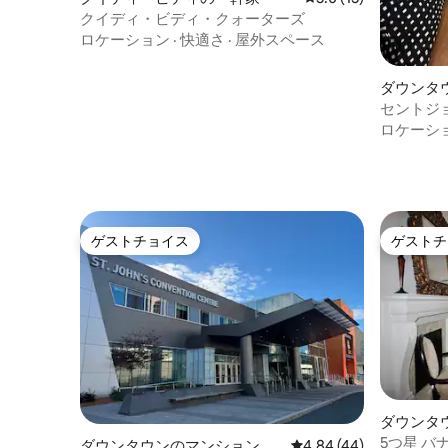
クイディ・ビディ・クォーターズ
ロケーション
·
快適さ
·
屋外スペース
ダウンタ
セントジ
Jellybean
ロケーシ
ゲストチョイス
ゲストチ
ゲストチョイス
ゲストチ
ダウンタ
アパート
5つ星 
ダウンタウンのマンション・
レビュー44件、5つ星中
4.84 (44)