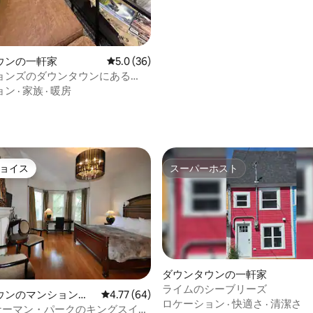
ウンの一軒家
レビュー36件、5つ星中5.0つ星の平均評価
5.0 (36)
ョンズのダウンタウンにある
 Luxury
ョン
·
家族
·
暖房
ョイス
スーパーホスト
ョイス
スーパーホスト
ダウンタウンの一軒家
ライムのシーブリーズ
ウンのマンション・
レビュー64件、5つ星中4.77つ星の平均評価
4.77 (64)
ロケーション
·
快適さ
·
清潔さ
バナーマン・パークのキングスイー
4.84つ星の平均評価