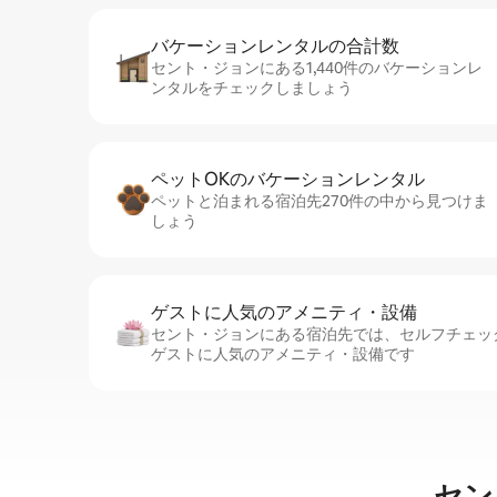
バケーションレ⁠ン⁠タ⁠ル⁠の合⁠計⁠数
セント・ジョンにある1,440件のバケーションレ
ンタルをチェックしましょう
ペットOKのバ⁠ケ⁠ー⁠シ⁠ョ⁠ンレ⁠ン⁠タ⁠ル
ペットと泊まれる宿泊先270件の中から見つけま
しょう
ゲストに人⁠気⁠のア⁠メ⁠ニ⁠テ⁠ィ・設⁠備
セント・ジョンにある宿泊先では、セ⁠ル⁠フチ⁠ェ⁠ッ
ゲストに人気のアメニティ・設備です
セン