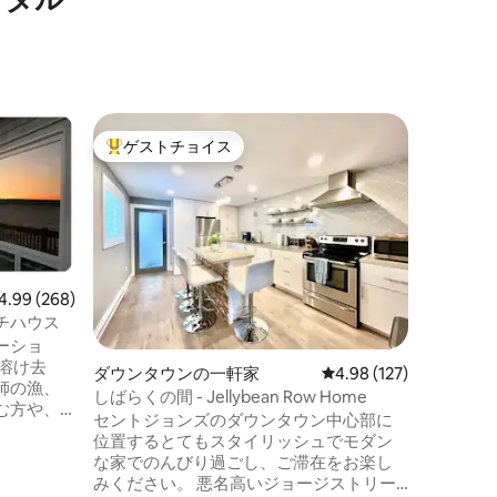
セント・
ゲストチョイス
ゲス
大好評のゲストチョイスです。
大好評
バッテリ
の象徴的
We Ho
す。 この家は、ザ・バッテリーと呼ばれ
るセント
りなエリ
からは、
家族
·
価
せる景色
ビュー268件、5つ星中4.99つ星の平均評価
4.99 (268)
イキング
チハウス
ョンセン
ーショ
中心部ま
ダウンタウンの一軒家
レビュー127件、5つ星
4.98 (127)
先です。
師の漁、
団）には
しばらくの間 - Jellybean Row Home
む方や、
房付き）
セントジョンズのダウンタウン中心部に
ング、一
適です。
位置するとてもスタイリッシュでモダン
ユニーク
くなくな
な家でのんびり過ごし、ご滞在をお楽し
験を特に
みください。 悪名高いジョージストリー