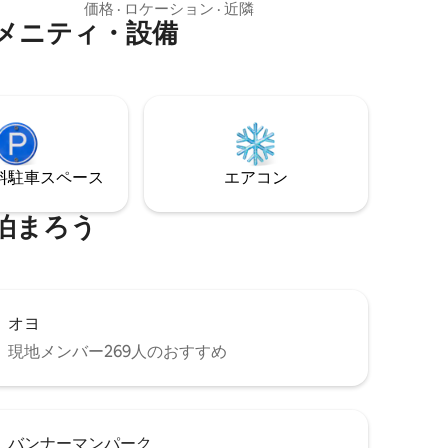
トまで徒歩わずか10分で、車を停めて歩
価格
·
ロケーション
·
近隣
位置し、
メニティ・設備
いてユニークでフレンドリーなダウンタ
タウンか
ウンエリアを探索するのに最適なロケー
この宿泊施
ションです。 ハーバー沿いを散歩し、高
です。
級なお食事を楽しみ、デュークでビール
ワーカー
を飲み、幽霊ツアーに参加し、シグナル
されていま
ヒルやイーストコストトレイルでハイキ
ングを楽しみましょう！！ 一日の終わり
には.....快適でスタイリッシュな宿泊施設
⁠車ス⁠ペ⁠ー⁠ス
エアコン
があなたの帰りをお待ちしています！
泊まろう
オヨ
現地メンバー269人のおすすめ
バンナーマンパーク