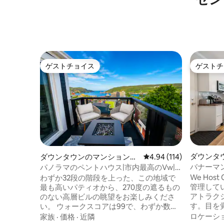
ゲストチョイス
ゲストチ
ゲストチョイス
ゲストチ
ダウンタ
ダウンタウンのマンション・
レビュー114件、5つ星
4.94 (114)
アパート
アパート
バナーマ
パノラマのペントハウス|市内最高のVw|
パティオ
ラグジュアリーキング
We Hos
わずか32段の階段を上った、この地域で
管理しています。 ダ
最も高いパティオから、270度の遮るもの
アトラク
のない高層ビルの眺望をお楽しみくださ
す。目を
い。 ウォークスコアは99で、わずか数分
や歴史的
で 市内の人気スポットからわずか数分
ロケーシ
家族
·
価格
·
近隣