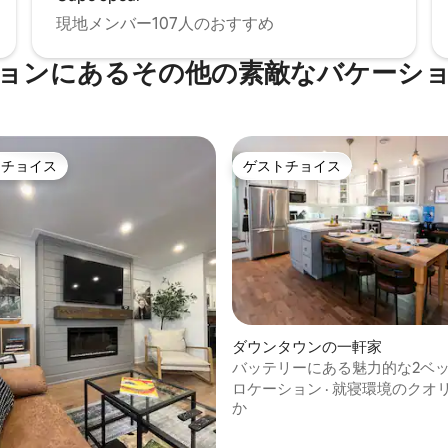
現地メンバー107人のおすすめ
ョンにあるその他の素敵なバケーシ
トチョイス
ゲストチョイス
ゲストチョイスです。
ゲストチョイス
ダウンタウンの一軒家
バッテリーにある魅力的な2ベッ
セントジョンズ
ロケーション
·
就寝環境のクオ
か
中5.0つ星の平均評価