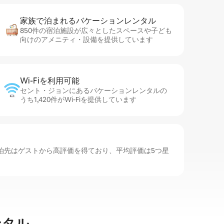
家族で泊まれるバ⁠ケ⁠ー⁠シ⁠ョ⁠ンレ⁠ン⁠タ⁠ル
850件の宿泊施設が広々としたスペースや子ども
向けのアメニティ・設備を提供しています
Wi-Fiを利⁠用⁠可⁠能
セント・ジョンにあるバケーションレンタルの
うち1,420件がWi-Fiを提供しています
泊先はゲストから高評価を得ており、平均評価は5つ星
ンタル