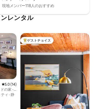
現地メンバー118人のおすすめ
ョンレンタル
ゲストチョイス
大好評のゲストチョイスです。
レビュー14件、5つ星中5.0つ星の平均評価
5.0 (14)
ドの家 -
リティ
·
静