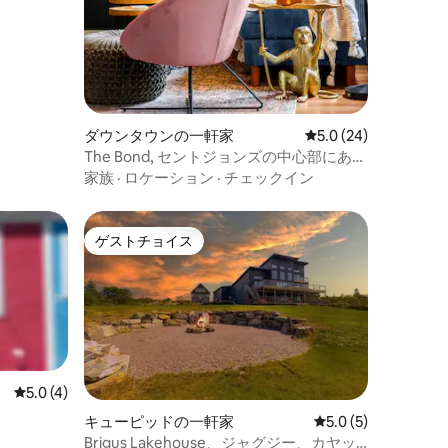
ダウンタウンの一軒家
レビュー24件、5つ星
5.0 (24)
The Bond, セントジョンズの中心部にある
高級住宅
家族
·
ロケーション
·
チェックイン
ゲストチョイス
ゲストチョイス
レビュー4件、5つ星中5.0つ星の平均評価
5.0 (4)
キューピッドの一軒家
レビュー5件、5つ星
5.0 (5)
Brigus Lakehouse、ジャグジー、カヤッ