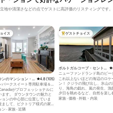
立地や清潔さなどの点でゲストに高評価のリスティングです。
ョイス
ゲストチョイス
ョイス
大好評のゲストチョイスです。
ポルトガルコーブ・セント
レ
フィリップスの一軒家
ニューファンドランド島のビー
これ以上ないほどの海辺のロケ
ウンのマンション・
レビュー105件、5つ星中4.8つ星の平均評価
4.8 (105)
中4.94つ星の平均評価
ン！ クジラの飛び出し、氷山の溶け去
ンパークスイート専用駐車場＆
り、海鳥の戯れ、嵐の発生、漁
t Canadaがプロフェッショナルに
夕日を眺めるなど、自然を楽し
ウンタウンの魅力と
ハイキング、カヤック、ダイビ
家族
·
価格
·
外観・内装
ションの中心部に位置していま
般的な探索を楽しむ方は、この
覚まして、ビクトリア様式の家
な宿泊施設とここで得られる体
建造物が散らばるバナーマンパ
ョン
·
家族
·
近隣
高く評価されることでしょう。 美しいコ