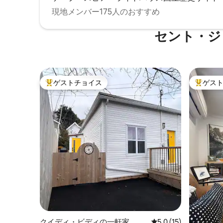
現地メンバー175人のおすすめ
セント・ジ
ゲストチョイス
ゲス
大好評のゲストチョイスです。
大好評の
クイディ・ビディの一軒家
レビュー15件、5つ星
5.0 (15)