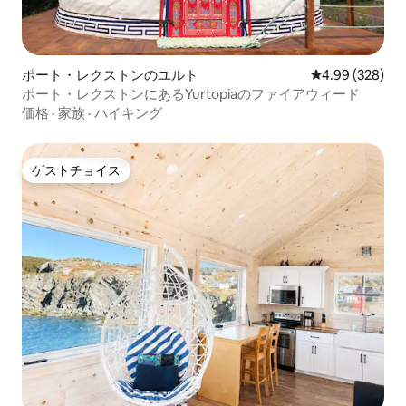
ポート・レクストンのユルト
レビュー328件
4.99 (328)
ポート・レクストンにあるYurtopiaのファイアウィード
価格
·
家族
·
ハイキング
ゲストチョイス
ゲストチョイス