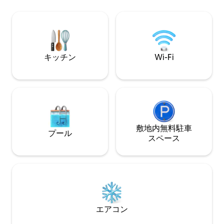
ましょう。有名なNew
向けの素晴らしいWi-Fiも完備されていま
Distillery C
す：）
ます。ここで手作
軽食を楽しみ、コ
広大な景色を眺め
キッチン
Wi-Fi
敷地内無料駐⁠車
プール
ス⁠ペ⁠ー⁠ス
エアコン