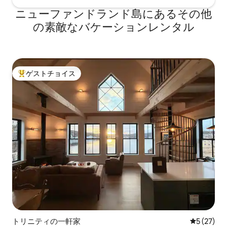
ニューファンドランド島にあるその他
の素敵なバケーションレンタル
ゲストチョイス
大好評のゲストチョイスです。
トリニティの一軒家
レビュー2
5 (27)