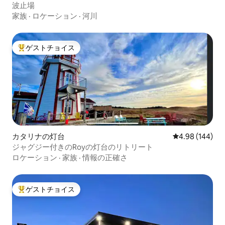
波止場
家族
·
ロケーション
·
河川
ゲストチョイス
大好評のゲストチョイスです。
カタリナの灯台
レビュー144件
4.98 (144)
ジャグジー付きのRoyの灯台のリトリート
ロケーション
·
家族
·
情報の正確さ
ゲストチョイス
大好評のゲストチョイスです。