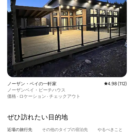
ノーザン・ベイの一軒家
レビュー112件
4.98 (112)
ノーザンベイ・ビーチハウス
価格
·
ロケーション
·
チェックアウト
ぜひ訪⁠れ⁠た⁠い目⁠的⁠地
近場の旅行先
その他のタ⁠イ⁠プ⁠の宿⁠泊⁠先
やるべきこと